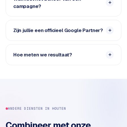
e
campagne?
d
e
n
Zijn jullie een officieel Google Partner?
S
o
c
Hoe meten we resultaat?
i
a
l
m
e
d
i
a
ANDERE DIENSTEN IN
HOUTEN
C
o
Combineer met onze