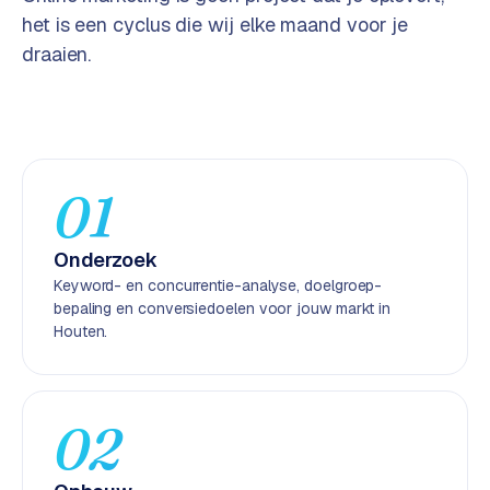
e
het is een cyclus die wij elke maand voor je
n
draaien.
t
r
a
l
·
01
S
h
o
Onderzoek
p
Keyword- en concurrentie-analyse, doelgroep-
i
bepaling en conversiedoelen voor jouw markt in
f
Houten.
y
S
t
02
o
c