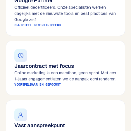
Google Partner
e
Officieel gecertificeerd. Onze specialisten werken
s
dagelijks met de nieuwste tools en best practices van
s
Google zelf.
OFFICIEEL GECERTIFICEERD
w
e
b
s
i
t
Jaarcontract met focus
e
Online marketing is een marathon, geen sprint. Met een
1-jaars engagement laten we de aanpak echt renderen.
M
VOORSPELBAAR EN GEFOCUST
a
a
t
w
e
r
Vast aanspreekpunt
k