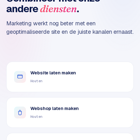
n
andere
.
diensten
t
e
n
Marketing werkt nog beter met een
t
geoptimaliseerde site en de juiste kanalen ernaast.
m
a
r
k
e
Website laten maken
t
i
Houten
n
g
Webshop laten maken
B
o
Houten
l
.
c