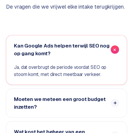
De vragen die we vrijwel elke intake terugkrijgen.
d
s
G
o
o
Kan Google Ads helpen terwijl SEO nog
g
op gang komt?
l
e
Ja, dat overbrugt de periode voordat SEO op
A
stoom komt, met direct meetbaar verkeer.
d
s
u
i
Moeten we meteen een groot budget
t
inzetten?
b
e
s
t
Wat kost het beheer van een