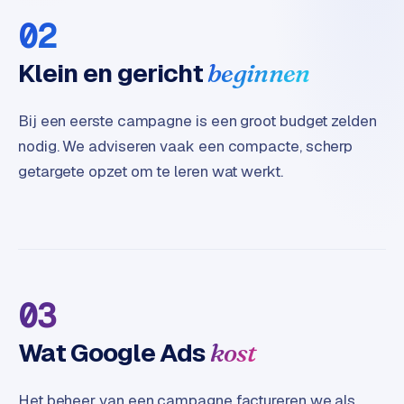
t
02
e
r
Klein en gericht
beginnen
i
e
u
Bij een eerste campagne is een groot budget zelden
r
nodig. We adviseren vaak een compacte, scherp
getargete opzet om te leren wat werkt.
I
n
d
u
s
t
r
03
i
e
Wat Google Ads
kost
e
n
Het beheer van een campagne factureren we als