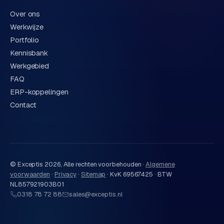
Over ons
Werkwijze
Portfolio
Kennisbank
Werkgebied
FAQ
ERP-koppelingen
Contact
© Exceptis
2026
, Alle rechten voorbehouden ·
Algemene
voorwaarden
·
Privacy
·
Sitemap
·
KvK 69567425 · BTW
NL857921903B01
0318 78 72 88
sales@exceptis.nl