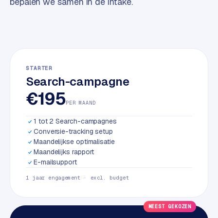
bepalen we samen in de intake.
w
a
r
e
·
W
STARTER
o
Search-campagne
o
€195
C
PER MAAND
o
m
1 tot 2 Search-campagnes
m
Conversie-tracking setup
e
Maandelijkse optimalisatie
r
Maandelijks rapport
E-mailsupport
c
e
1 jaar engagement · excl. budget
ONLINE
MEEST GEKOZEN
MARKETING