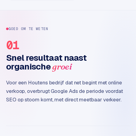
e
t
s
e
n
GOED OM TE WETEN
w
01
i
n
Snel resultaat naast
k
e
organische
groei
l
Voor een Houtens bedrijf dat net begint met online
W
verkoop, overbrugt Google Ads de periode voordat
o
o
SEO op stoom komt, met direct meetbaar verkeer.
n
e
n
i
n