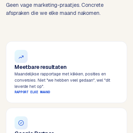
t
B
Geen vage marketing-praatjes. Concrete
e
afspraken die we elke maand nakomen.
-
c
o
m
m
e
r
c
Meetbare resultaten
e
→
Maandelijkse rapportage met klikken, posities en
conversies. Niet "we hebben veel gedaan", wel "dit
leverde het op".
WEBSITES
RAPPORT ELKE MAAND
W
o
r
d
P
r