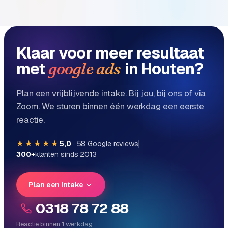
e
Klaar voor meer resultaat
met
in Houten?
google ads
Plan een vrijblijvende intake. Bij jou, bij ons of via
Zoom. We sturen binnen één werkdag een eerste
reactie.
★★★★★
5,0
·
58
Google reviews
300+
klanten sinds 2013
Plan een intake
0318 78 72 88
Reactie binnen 1 werkdag