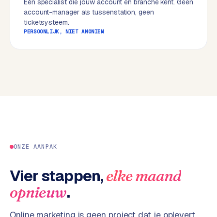
Eén specialist die jouw account en branche kent. Geen
w
account-manager als tussenstation, geen
e
ticketsysteem.
b
PERSOONLIJK, NIET ANONIEM
s
i
t
e
ERP &
PREMIUM
KOPPELINGEN
B
u
s
ONZE AANPAK
i
n
Vier stappen,
elke maand
e
.
opnieuw
s
s
Online marketing is geen project dat je oplevert,
C