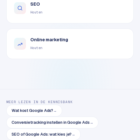
SEO
o
m
Houten
m
a
r
Online marketing
k
e
Houten
t
p
l
a
c
e
MEER LEZEN IN DE KENNISBANK
BRANCHE-
Wat kost Google Ads?
→
EXPERTISE
Conversietracking instellen in Google Ads
→
F
i
SEO of Google Ads: wat kies je?
→