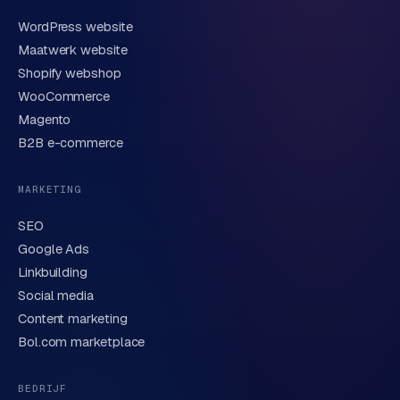
WordPress website
E-mail
Maatwerk website
Shopify webshop
WooCommerce
Korte omschrijving van je vraag of project
Magento
B2B e-commerce
MARKETING
SEO
Google Ads
Linkbuilding
Verstuur aanvraag
→
Social media
Content marketing
We behandelen je gegevens zorgvuldig conform onze
privacyverklaring
. Of bel direct
0318 78 72 88
.
Bol.com marketplace
BEDRIJF