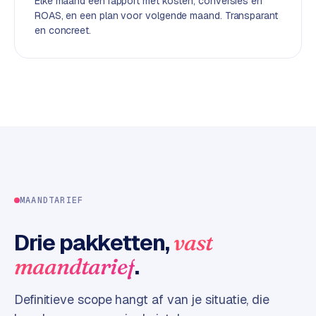
Elke maand een rapport met kosten, conversies en
d
ROAS, en een plan voor volgende maand. Transparant
en concreet.
L
a
b
e
l
5
1
C
y
MAANDTARIEF
c
l
Drie pakketten,
vast
e
.
maandtarief
s
o
f
Definitieve scope hangt af van je situatie, die
t