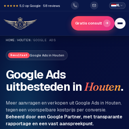
5,0 op Google · 58 reviews
NL
★★★★★
→
Gratis consult
HOME
/
HOUTEN
/
GOOGLE ADS
Google Ads
in
Houten
Resultaat
Google Ads
uitbesteden in
.
Houten
H
o
m
Meer aanvragen en verkopen uit Google Ads in
Houten
,
e
tegen een voorspelbare kostprijs per conversie.
Beheerd door een Google Partner, met transparante
Diensten
rapportage en een vast aanspreekpunt.