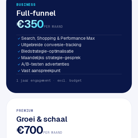
BUSINESS
S
Full-funnel
E
O
€350
PER MAAND
S
Search, Shopping & Performance Max
E
Uitgebreide conversie-tracking
O
Biedstrategie-optimalisatie
u
Maandelijks strategie-gesprek
i
A/B-testen advertenties
t
Vast aanspreekpunt
b
1 jaar engagement · excl. budget
e
s
t
e
PREMIUM
d
Groei & schaal
e
€700
n
PER MAAND