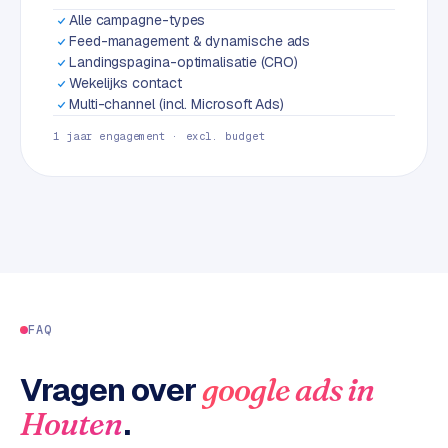
L
Alle campagne-types
i
Feed-management & dynamische ads
n
Landingspagina-optimalisatie (CRO)
k
Wekelijks contact
b
Multi-channel (incl. Microsoft Ads)
u
1 jaar engagement · excl. budget
i
l
d
i
n
g
G
FAQ
o
o
Vragen over
g
google ads
in
l
.
Houten
e
A