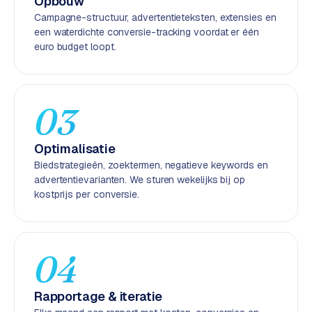
Opbouw
k
Campagne-structuur, advertentieteksten, extensies en
F
een waterdichte conversie-tracking voordat er één
l
euro budget loopt.
o
w
S
03
w
a
Optimalisatie
n
Biedstrategieën, zoektermen, negatieve keywords en
p
advertentievarianten. We sturen wekelijks bij op
r
kostprijs per conversie.
o
d
u
c
04
t
f
e
Rapportage & iteratie
e