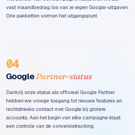
B
vast maandbedrag, los van je eigen Google-uitgaven.
2
B
Drie pakketten vormen het uitgangspunt.
R
e
t
a
i
04
l
m
Google
Partner-status
u
l
t
Dankzij onze status als officieel Google Partner
i
hebben we vroege toegang tot nieuwe features en
-
rechtstreeks contact met Google bij grotere
s
accounts. Aan het begin van elke campagne staat
t
een controle van de conversietracking.
o
r