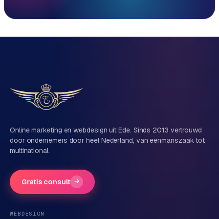
Reactie binnen 1 werkdag
Direct persoonlijk contact, geen ticketsysteem
Vrijblijvend, geen verkooppraat
Eén team voor techniek én marketing
Vertel ons over je project
Naam
Online marketing en webdesign uit Ede. Sinds 2013 vertrouwd
door ondernemers door heel Nederland, van eenmanszaak tot
multinational.
Bedrijfsnaam
(optioneel)
Gratis consult
→
Telefoonnummer
(optioneel)
WEBDESIGN