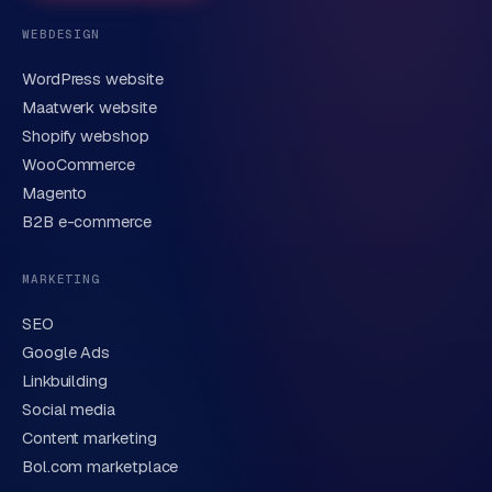
e
t
WEBDESIGN
s
e
WordPress website
E-mail
n
Maatwerk website
w
Shopify webshop
i
WooCommerce
n
Korte omschrijving van je vraag of project
Magento
k
B2B e-commerce
e
l
MARKETING
W
SEO
o
Google Ads
o
n
Linkbuilding
Verstuur aanvraag
→
e
Social media
n
Content marketing
We behandelen je gegevens zorgvuldig conform onze
i
privacyverklaring
. Of bel direct
0318 78 72 88
.
Bol.com marketplace
n