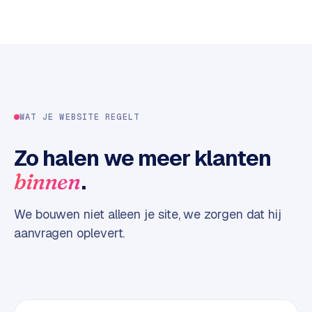
w
e
b
s
i
t
e
WAT JE WEBSITE REGELT
ERP &
Zo halen we meer klanten
PREMIUM
KOPPELINGEN
.
binnen
B
u
s
We bouwen niet alleen je site, we zorgen dat hij
i
aanvragen oplevert.
n
e
s
s
C