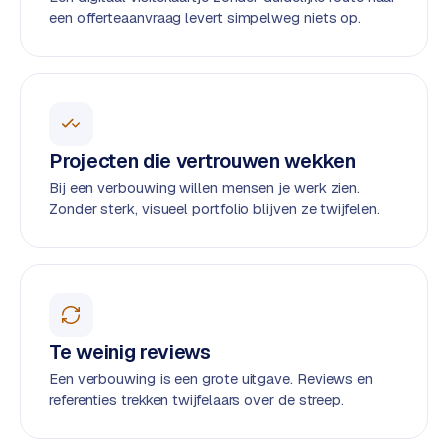
t
B
een offerteaanvraag levert simpelweg niets op.
e
-
c
o
m
m
Projecten die vertrouwen wekken
e
Bij een verbouwing willen mensen je werk zien.
r
Zonder sterk, visueel portfolio blijven ze twijfelen.
c
e
→
WEBSITES
W
Te weinig reviews
o
r
Een verbouwing is een grote uitgave. Reviews en
referenties trekken twijfelaars over de streep.
d
P
r