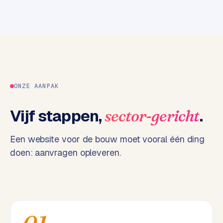
k
F
l
o
w
S
w
ONZE AANPAK
a
n
Vijf stappen,
.
sector-gericht
p
r
Een website voor de bouw moet vooral één ding
o
doen: aanvragen opleveren.
d
u
c
t
f
e
e