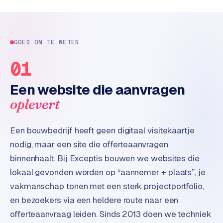
d
s
GOED OM TE WETEN
G
o
01
o
g
Een website die aanvragen
l
oplevert
e
A
d
Een bouwbedrijf heeft geen digitaal visitekaartje
s
nodig, maar een site die offerteaanvragen
u
binnenhaalt. Bij Exceptis bouwen we websites die
i
lokaal gevonden worden op “aannemer + plaats”, je
t
b
vakmanschap tonen met een sterk projectportfolio,
e
en bezoekers via een heldere route naar een
s
offerteaanvraag leiden. Sinds 2013 doen we techniek
t