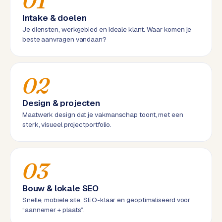
01
d
Intake & doelen
Je diensten, werkgebied en ideale klant. Waar komen je
L
beste aanvragen vandaan?
a
b
e
02
l
5
1
Design & projecten
Maatwerk design dat je vakmanschap toont, met een
sterk, visueel projectportfolio.
C
y
c
l
03
e
s
Bouw & lokale SEO
o
Snelle, mobiele site, SEO-klaar en geoptimaliseerd voor
f
“aannemer + plaats”.
t