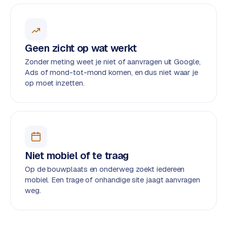
e
s
s
w
Geen zicht op wat werkt
e
Zonder meting weet je niet of aanvragen uit Google,
b
Ads of mond-tot-mond komen, en dus niet waar je
s
op moet inzetten.
i
t
e
M
a
Niet mobiel of te traag
a
Op de bouwplaats en onderweg zoekt iedereen
t
mobiel. Een trage of onhandige site jaagt aanvragen
w
weg.
e
r
k