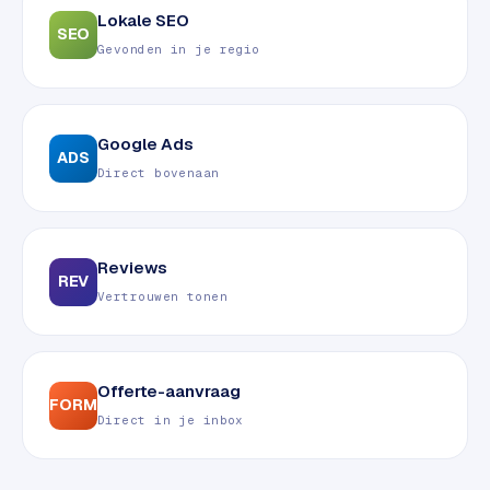
e
Lokale SEO
SEO
n
Gevonden in je regio
t
r
a
Google Ads
l
ADS
·
Direct bovenaan
S
h
o
Reviews
p
REV
i
Vertrouwen tonen
f
y
Offerte-aanvraag
S
FORM
t
Direct in je inbox
o
c