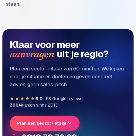
n
staan.
t
e
n
t
m
Klaar voor meer
a
r
uit je regio?
aanvragen
k
e
Plan een sector-intake van 60 minuten. We kijken
t
naar je situatie en doelen en geven concreet
i
advies, geen sales-pitch.
n
g
★★★★★
5,0
·
58
Google reviews
300+
klanten sinds 2013
B
o
l
Plan een sector-intake
.
c