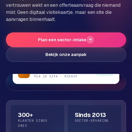
vertrouwen wekt en een offerteaanvraag die niemand
P
Alle
mist. Geen digitaal visitekaartje, maar een site die
diensten
o
aanvragen binnenhaalt.
→
r
t
Plan een sector-intake
→
f
WEBSHOPS
o
M
Bekijk onze aanpak
l
a
i
g
Offerteaanvraag
o
e
LEAD
● Live
Via je site · direct
n
t
W
o
e
w
r
e
k
b
300+
Sinds 2013
s
g
KLANTEN SINDS
SECTOR-ERVARING
h
2013
e