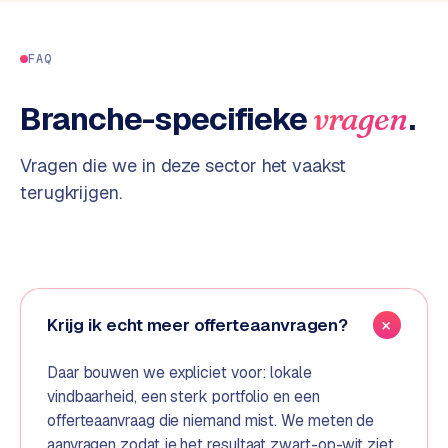
S
E
FAQ
O
Branche-specifieke
.
vragen
S
E
O
Vragen die we in deze sector het vaakst
u
terugkrijgen.
i
t
b
e
s
t
Krijg ik echt meer offerteaanvragen?
e
d
Daar bouwen we expliciet voor: lokale
e
vindbaarheid, een sterk portfolio en een
n
offerteaanvraag die niemand mist. We meten de
aanvragen zodat je het resultaat zwart-op-wit ziet.