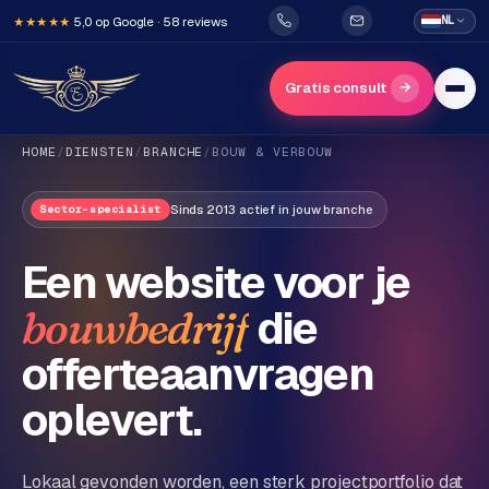
5,0 op Google · 58 reviews
NL
★★★★★
→
Gratis consult
HOME
/
DIENSTEN
/
BRANCHE
/
BOUW & VERBOUW
Sinds 2013 actief in jouw branche
Sector-specialist
Een website voor je
die
bouwbedrijf
H
o
offerteaanvragen
m
e
oplevert.
Diensten
Lokaal gevonden worden, een sterk projectportfolio dat