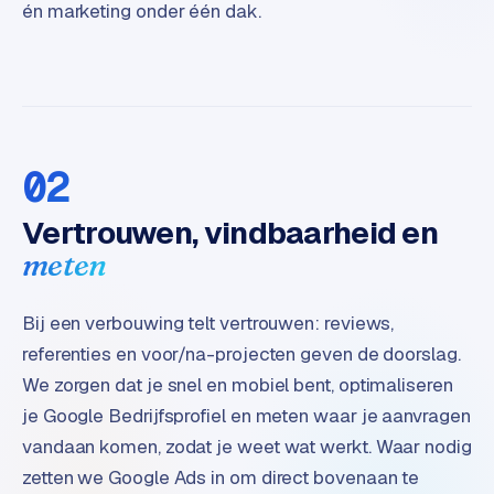
én marketing onder één dak.
e
d
e
n
S
o
02
c
i
Vertrouwen, vindbaarheid en
a
meten
l
m
e
Bij een verbouwing telt vertrouwen: reviews,
d
referenties en voor/na-projecten geven de doorslag.
i
We zorgen dat je snel en mobiel bent, optimaliseren
a
je Google Bedrijfsprofiel en meten waar je aanvragen
vandaan komen, zodat je weet wat werkt. Waar nodig
C
o
zetten we Google Ads in om direct bovenaan te