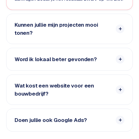
L
i
n
Kunnen jullie mijn projecten mooi
k
b
tonen?
u
i
l
Word ik lokaal beter gevonden?
d
i
n
g
Wat kost een website voor een
bouwbedrijf?
G
o
o
g
Doen jullie ook Google Ads?
l
e
A