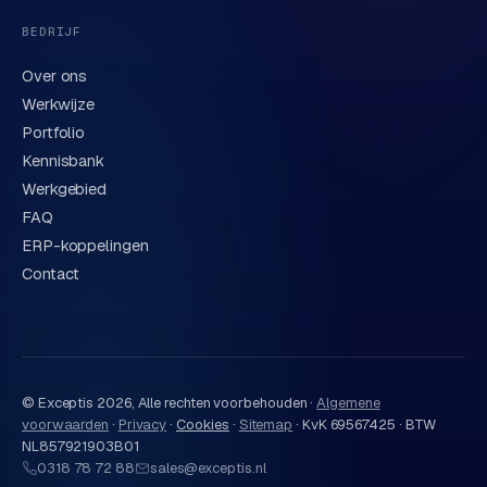
t
BEDRIJF
e
r
Over ons
i
Werkwijze
e
Portfolio
u
Kennisbank
r
Werkgebied
I
FAQ
n
ERP-koppelingen
d
Contact
u
s
t
r
i
© Exceptis
2026
, Alle rechten voorbehouden ·
Algemene
e
voorwaarden
·
Privacy
·
Cookies
·
Sitemap
·
KvK 69567425 · BTW
e
NL857921903B01
n
0318 78 72 88
sales@exceptis.nl