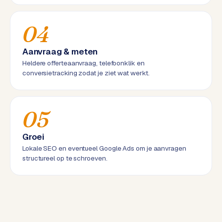
w
a
04
r
e
Aanvraag & meten
·
W
Heldere offerteaanvraag, telefoonklik en
conversietracking zodat je ziet wat werkt.
o
o
C
o
05
m
m
Groei
e
Lokale SEO en eventueel Google Ads om je aanvragen
r
structureel op te schroeven.
c
e
ONLINE
MARKETING