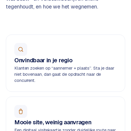
o
w
tegenhoudt, en hoe we het wegnemen.
C
i
o
j
m
z
m
e
e
r
c
F
e
Onvindbaar in je regio
A
w
Q
Klanten zoeken op “aannemer + plaats”. Sta je daar
e
niet bovenaan, dan gaat de opdracht naar de
b
concurrent.
C
s
h
o
o
n
p
t
a
B
Mooie site, weinig aanvragen
c
2
Een digitaal visitekaartje zonder duidelijke route naar