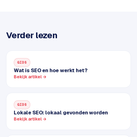
k
F
l
o
w
Verder lezen
S
w
a
GIDS
n
Wat is SEO en hoe werkt het?
p
Bekijk artikel →
r
o
d
u
GIDS
c
Lokale SEO: lokaal gevonden worden
t
Bekijk artikel →
f
e
e