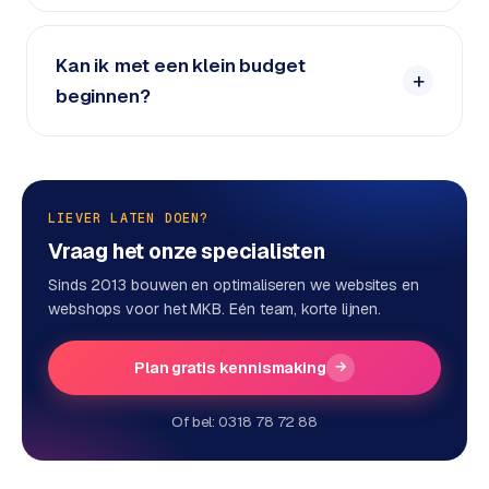
e
n
Kan ik met een klein budget
t
beginnen?
r
a
l
·
S
LIEVER LATEN DOEN?
h
o
Vraag het onze specialisten
p
Sinds 2013 bouwen en optimaliseren we websites en
i
webshops voor het MKB. Eén team, korte lijnen.
f
y
Plan gratis kennismaking
→
S
Of bel: 0318 78 72 88
t
o
c