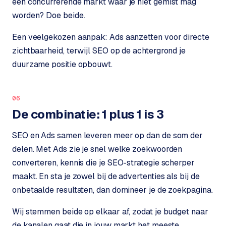
een concurrerende markt waar je niet gemist mag
e
worden? Doe beide.
s
s
Een veelgekozen aanpak: Ads aanzetten voor directe
w
zichtbaarheid, terwijl SEO op de achtergrond je
e
duurzame positie opbouwt.
b
s
i
06
t
De combinatie: 1 plus 1 is 3
e
SEO en Ads samen leveren meer op dan de som der
M
delen. Met Ads zie je snel welke zoekwoorden
a
a
converteren, kennis die je SEO-strategie scherper
t
maakt. En sta je zowel bij de advertenties als bij de
w
onbetaalde resultaten, dan domineer je de zoekpagina.
e
r
Wij stemmen beide op elkaar af, zodat je budget naar
k
de kanalen gaat die in jouw markt het meeste