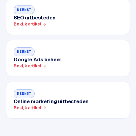
d
DIENST
SEO uitbesteden
L
Bekijk artikel →
a
b
e
l
DIENST
5
Google Ads beheer
1
Bekijk artikel →
C
y
c
DIENST
l
Online marketing uitbesteden
e
Bekijk artikel →
s
o
f
t