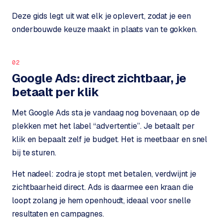
o
b
p
Deze gids legt uit wat elk je oplevert, zodat je een
i
onderbouwde keuze maakt in plaats van te gokken.
e
S
d
h
o
02
p
O
Google Ads: direct zichtbaar, je
i
v
betaalt per klik
f
e
y
r
Met Google Ads sta je vandaag nog bovenaan, op de
w
o
plekken met het label “advertentie”. Je betaalt per
e
n
b
klik en bepaalt zelf je budget. Het is meetbaar en snel
s
s
bij te sturen.
h
o
Het nadeel: zodra je stopt met betalen, verdwijnt je
W
p
zichtbaarheid direct. Ads is daarmee een kraan die
e
loopt zolang je hem openhoudt, ideaal voor snelle
r
W
resultaten en campagnes.
k
o