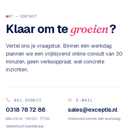
w
a
07 — CONTACT
r
e
Klaar om te
?
groeien
·
W
o
Vertel ons je vraagstuk. Binnen één werkdag
o
plannen we een vrijblijvend online consult van 30
C
minuten, geen verkooppraat, wel concrete
o
inzichten.
m
m
e
r
c
BEL DIRECT
E-MAIL
e
0318 78 72 88
sales@exceptis.nl
Ma t/m vr · 09:00 - 17:00
Antwoord binnen één werkdag
ONLINE
MARKETING
telefonisch bereikbaar