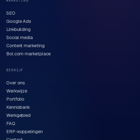
MARKETING
n
t
SEO
e
Google Ads
n
Linkbuilding
t
m
Social media
a
Content marketing
r
Bol.com marketplace
k
e
BEDRIJF
t
i
Over ons
n
Werkwijze
g
Portfolio
Kennisbank
B
Werkgebied
o
FAQ
l
.
ERP-koppelingen
c
Contact