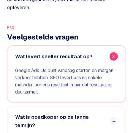
w
opleveren.
e
b
s
FAQ
i
Veelgestelde vragen
t
e
Wat levert sneller resultaat op?
ERP &
PREMIUM
KOPPELINGEN
Google Ads. Je kunt vandaag starten en morgen
B
verkeer hebben. SEO levert pas na enkele
u
maanden serieus resultaat, maar dat resultaat is
s
duurzamer.
i
n
e
Wat is goedkoper op de lange
s
s
termijn?
C