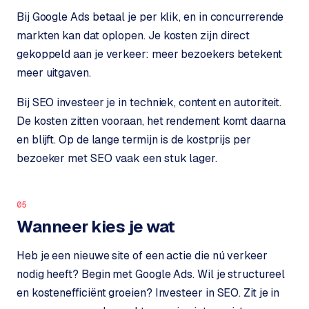
t
B
Bij Google Ads betaal je per klik, en in concurrerende
e
markten kan dat oplopen. Je kosten zijn direct
-
c
gekoppeld aan je verkeer: meer bezoekers betekent
o
meer uitgaven.
m
m
Bij SEO investeer je in techniek, content en autoriteit.
e
De kosten zitten vooraan, het rendement komt daarna
r
en blijft. Op de lange termijn is de kostprijs per
c
bezoeker met SEO vaak een stuk lager.
e
→
WEBSITES
05
Wanneer kies je wat
W
o
Heb je een nieuwe site of een actie die nú verkeer
r
nodig heeft? Begin met Google Ads. Wil je structureel
d
P
en kostenefficiënt groeien? Investeer in SEO. Zit je in
r