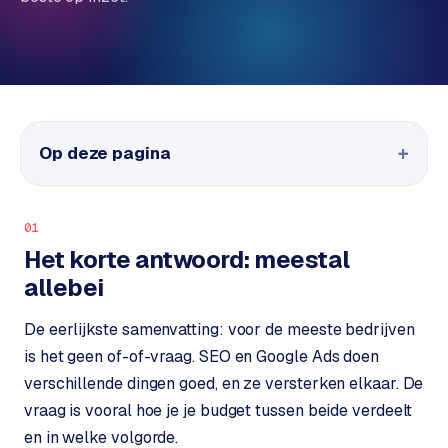
P
Alle
diensten
o
→
r
t
f
WEBSHOPS
Op deze pagina
o
M
l
a
i
g
01
o
e
Het korte antwoord: meestal
n
allebei
t
W
o
e
De eerlijkste samenvatting: voor de meeste bedrijven
w
r
is het geen of-of-vraag. SEO en Google Ads doen
e
k
b
verschillende dingen goed, en ze versterken elkaar. De
s
g
vraag is vooral hoe je je budget tussen beide verdeelt
h
e
en in welke volgorde.