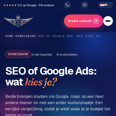
5,0 op Google · 58 reviews
NL
★★★★★
→
Gratis consult
HOME
/
KENNISBANK
/
SEO OF GOOGLE ADS: WAT KIES JE?
3
min leestijd
6
onderdelen
KENNISBANK
SEO of Google Ads:
H
wat
kies je?
o
m
e
Beide brengen klanten via Google, maar op een heel
andere manier en met een ander kostenplaatje. Een
eerlijke vergelijking, zodat je weet waar je je budget het
Diensten
beste op inzet.