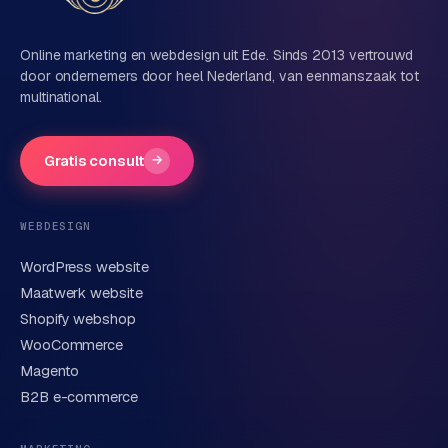
e
d
Online marketing en webdesign uit Ede. Sinds 2013 vertrouwd
e
door ondernemers door heel Nederland, van eenmanszaak tot
n
multinational.
S
o
Gratis consult
→
c
i
a
WEBDESIGN
l
WordPress website
m
e
Maatwerk website
d
Shopify webshop
i
WooCommerce
a
Magento
B2B e-commerce
C
o