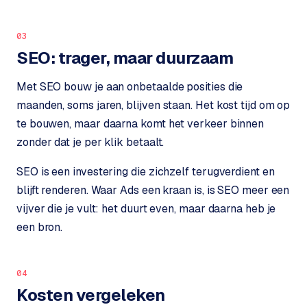
o
w
C
i
03
o
j
SEO: trager, maar duurzaam
m
z
m
e
Met SEO bouw je aan onbetaalde posities die
e
maanden, soms jaren, blijven staan. Het kost tijd om op
r
c
te bouwen, maar daarna komt het verkeer binnen
F
e
A
zonder dat je per klik betaalt.
w
Q
e
SEO is een investering die zichzelf terugverdient en
b
blijft renderen. Waar Ads een kraan is, is SEO meer een
C
s
vijver die je vult: het duurt even, maar daarna heb je
h
o
een bron.
o
n
p
t
a
04
B
c
Kosten vergeleken
2