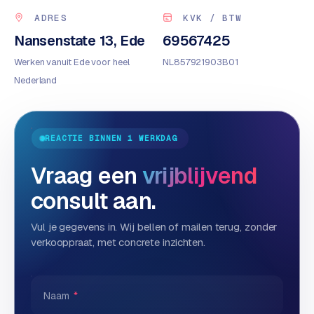
S
ADRES
KVK / BTW
E
Nansenstate 13, Ede
69567425
O
Werken vanuit Ede voor heel
NL857921903B01
S
Nederland
E
O
u
REACTIE BINNEN 1 WERKDAG
i
t
Vraag een
vrijblijvend
b
e
consult aan.
s
t
Vul je gegevens in. Wij bellen of mailen terug, zonder
e
verkooppraat, met concrete inzichten.
d
e
n
Naam
*