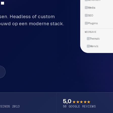
Media
ssen. Headless of custom
SEO
ebouwd op een moderne stack.
Plugins
WEERGAVE
Thema's
Menu's
5,0
★★★★★
 SINDS 2013
58
GOOGLE REVIEWS