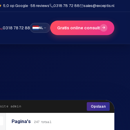
★
5,0 op Google · 58 reviews
0318 78 72 88
sales@exceptis.nl
Gratis online consult
→
0318 78 72 88
NL
Opslaan
site
admin
Pagina's
247
totaal