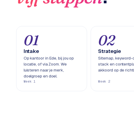
C
e
n
t
r
01
02
a
l
Intake
Strategie
·
Op kantoor in Ede, bij jou op
Sitemap, keyword-
S
locatie, of via Zoom. We
stack en contentpla
h
luisteren naar je merk,
akkoord op de richt
o
doelgroep en doel.
Week 1
Week 2
p
i
f
y
S
t
o