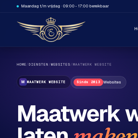
Maandag t/m vrijdag · 09:00 - 17:00 bereikbaar
H
HOME
/
DIENSTEN
/
WEBSITES
/
MAATWERK WEBSITE
Websites
M
MAATWERK WEBSITE
Sinds 2013
H
Maatwerk w
o
m
e
laten
maken