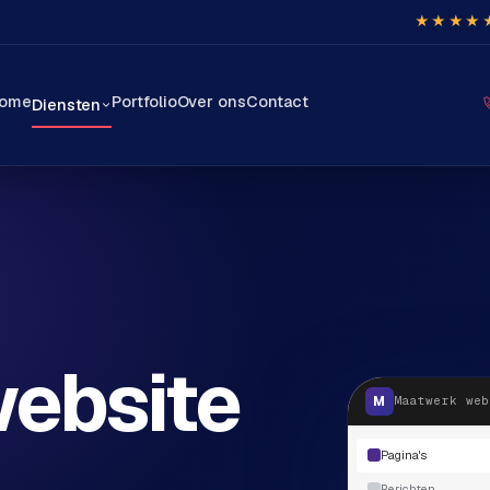
★★★★
ome
Portfolio
Over ons
Contact
Diensten
ebsite
M
Maatwerk web
.
Pagina's
Berichten