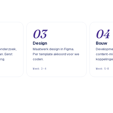
03
04
Design
Bouw
onderzoek,
Maatwerk design in Figma.
Development
n. Eerst
Per template akkoord voor we
content-mi
ing.
coden.
koppelinge
Week 3-4
Week 5-8