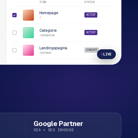
ITEM
STATUS
Homepage
ACTIEF
✓
/
Categorie
ACTIEF
/
categorie
Landingspagina
CONCEPT
/concept
LIVE
Google Partner
SEA + SEO INHOUSE