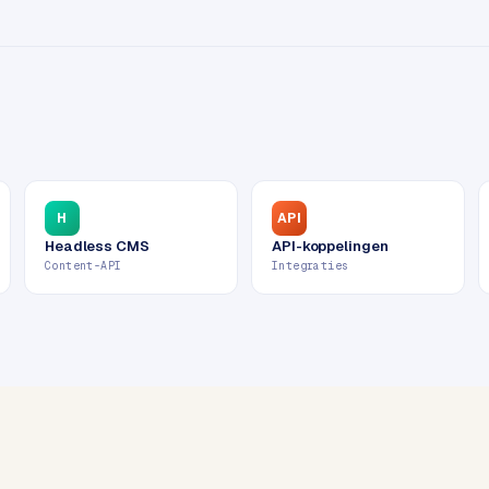
H
API
Headless CMS
API-koppelingen
Content-API
Integraties