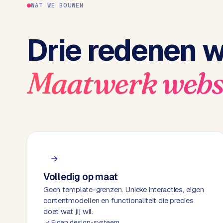
P
WAT WE BOUWEN
r
e
s
Drie redenen 
s
w
Maatwerk webs
e
b
s
i
t
e
M
a
a
Volledig op maat
t
Geen template-grenzen. Unieke interacties, eigen
w
contentmodellen en functionaliteit die precies
e
doet wat jij wil.
r
Eigen design-systeem