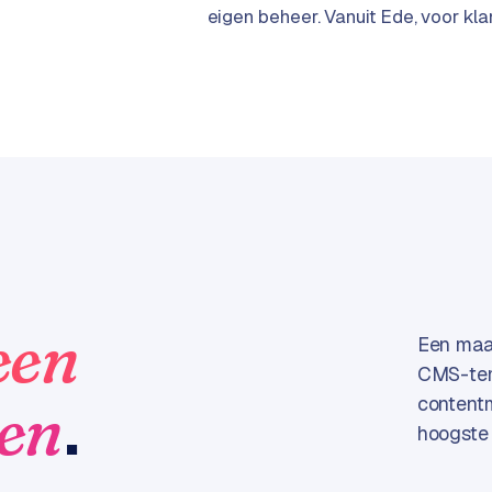
eigen beheer. Vanuit Ede, voor kl
een
Een maat
CMS-temp
.
zen
contentm
hoogste 