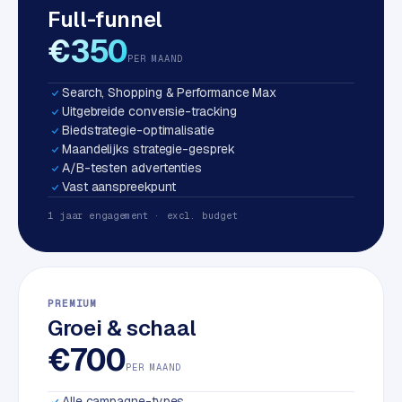
Full-funnel
S
E
€350
O
PER MAAND
Search, Shopping & Performance Max
S
Uitgebreide conversie-tracking
E
Biedstrategie-optimalisatie
O
Maandelijks strategie-gesprek
u
A/B-testen advertenties
i
Vast aanspreekpunt
t
1 jaar engagement · excl. budget
b
e
s
t
PREMIUM
e
Groei & schaal
d
e
€700
n
PER MAAND
Alle campagne-types