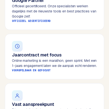
Google Partner
e
Officieel gecertificeerd. Onze specialisten werken
s
dagelijks met de nieuwste tools en best practices van
s
Google zelf.
OFFICIEEL GECERTIFICEERD
w
e
b
s
i
t
Jaarcontract met focus
e
Online marketing is een marathon, geen sprint. Met een
1-jaars engagement laten we de aanpak echt renderen.
M
VOORSPELBAAR EN GEFOCUST
a
a
t
w
e
r
Vast aanspreekpunt
k