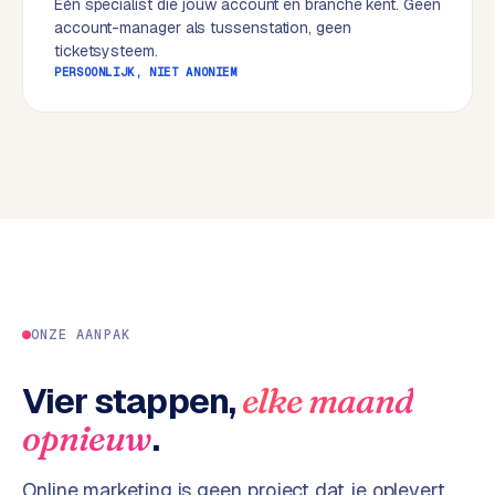
Eén specialist die jouw account en branche kent. Geen
w
account-manager als tussenstation, geen
e
ticketsysteem.
b
PERSOONLIJK, NIET ANONIEM
s
i
t
e
ERP &
PREMIUM
KOPPELINGEN
B
u
s
ONZE AANPAK
i
n
Vier stappen,
elke maand
e
.
opnieuw
s
s
Online marketing is geen project dat je oplevert,
C