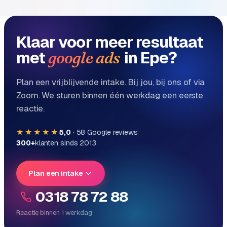
e
Klaar voor meer resultaat
met
in Epe?
google ads
Plan een vrijblijvende intake. Bij jou, bij ons of via
Zoom. We sturen binnen één werkdag een eerste
reactie.
★★★★★
5,0
·
58
Google reviews
300+
klanten sinds 2013
Plan een intake
0318 78 72 88
Reactie binnen 1 werkdag