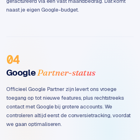
gefactureerd via een vast maandbedrag. Dat komt
B
2
naast je eigen Google-budget.
B
R
e
t
a
04
i
l
Google
Partner-status
m
u
l
Officieel Google Partner zijn levert ons vroege
t
toegang op tot nieuwe features, plus rechtstreeks
i
contact met Google bij grotere accounts. We
-
controleren altijd eerst de conversietracking, voordat
s
t
we gaan optimaliseren.
o
r