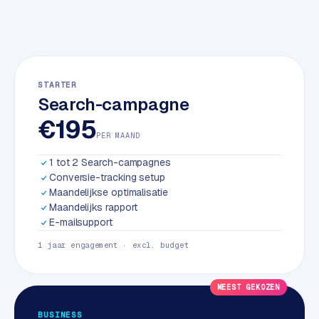
w
a
r
e
·
STARTER
W
Search-campagne
o
€195
o
PER MAAND
C
o
1 tot 2 Search-campagnes
m
Conversie-tracking setup
m
Maandelijkse optimalisatie
e
Maandelijks rapport
r
E-mailsupport
c
1 jaar engagement · excl. budget
e
MEEST GEKOZEN
ONLINE
MARKETING
BUSINESS