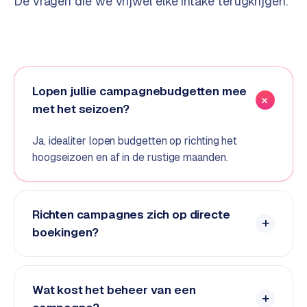
De vragen die we vrijwel elke intake terugkrijgen.
d
s
G
o
Lopen jullie campagnebudgetten mee
o
met het seizoen?
g
l
Ja, idealiter lopen budgetten op richting het
e
hoogseizoen en af in de rustige maanden.
A
d
s
u
Richten campagnes zich op directe
i
boekingen?
t
b
e
s
Wat kost het beheer van een
t