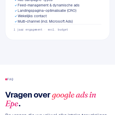
L
Feed-management & dynamische ads
i
Landingspagina-optimalisatie (CRO)
n
Wekelijks contact
k
Multi-channel (incl. Microsoft Ads)
b
1 jaar engagement · excl. budget
u
i
l
d
i
n
g
G
FAQ
o
o
Vragen over
google ads
in
g
.
Epe
l
e
A