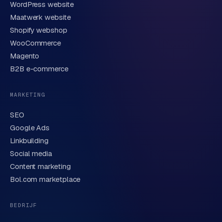
WordPress website
E-mail
Maatwerk website
Shopify webshop
WooCommerce
Korte omschrijving van je vraag of project
Magento
B2B e-commerce
MARKETING
SEO
Google Ads
Linkbuilding
Verstuur aanvraag
→
Social media
Content marketing
We behandelen je gegevens zorgvuldig conform onze
privacyverklaring
. Of bel direct
0318 78 72 88
.
Bol.com marketplace
BEDRIJF