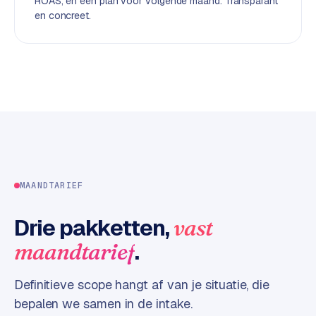
ROAS, en een plan voor volgende maand. Transparant
d
en concreet.
L
a
b
e
l
5
1
C
MAANDTARIEF
y
c
Drie pakketten,
vast
l
e
.
maandtarief
s
o
Definitieve scope hangt af van je situatie, die
f
bepalen we samen in de intake.
t