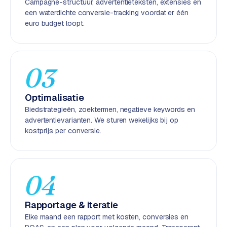
Campagne-structuur, advertentieteksten, extensies en
k
een waterdichte conversie-tracking voordat er één
F
euro budget loopt.
l
o
w
03
S
w
Optimalisatie
a
n
Biedstrategieën, zoektermen, negatieve keywords en
advertentievarianten. We sturen wekelijks bij op
p
kostprijs per conversie.
r
o
d
u
04
c
t
f
Rapportage & iteratie
e
Elke maand een rapport met kosten, conversies en
e