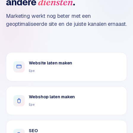
andere
.
diensten
n
t
e
Marketing werkt nog beter met een
n
geoptimaliseerde site en de juiste kanalen ernaast.
t
m
a
r
k
e
Website laten maken
t
Epe
i
n
g
Webshop laten maken
B
Epe
o
l
.
SEO
c