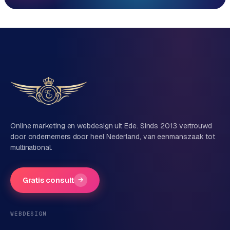
Reactie binnen 1 werkdag
Direct persoonlijk contact, geen ticketsysteem
Vrijblijvend, geen verkooppraat
Eén team voor techniek én marketing
Vertel ons over je project
Naam
Online marketing en webdesign uit Ede. Sinds 2013 vertrouwd
door ondernemers door heel Nederland, van eenmanszaak tot
multinational.
Bedrijfsnaam
(optioneel)
Gratis consult
→
Telefoonnummer
(optioneel)
WEBDESIGN