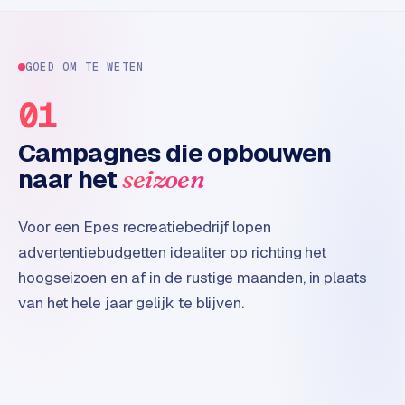
e
t
s
e
GOED OM TE WETEN
n
01
w
i
Campagnes die opbouwen
n
k
naar het
seizoen
e
l
Voor een Epes recreatiebedrijf lopen
W
advertentiebudgetten idealiter op richting het
o
hoogseizoen en af in de rustige maanden, in plaats
o
van het hele jaar gelijk te blijven.
n
e
n
i
n