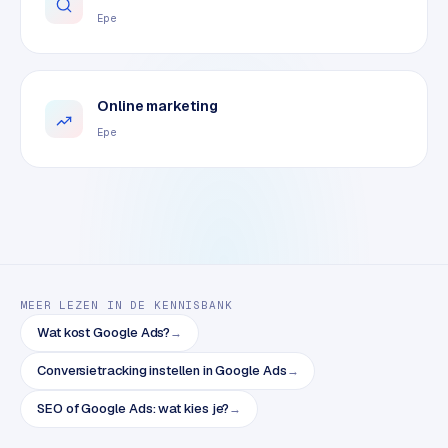
o
Epe
m
m
a
Online marketing
r
k
Epe
e
t
p
l
a
c
e
MEER LEZEN IN DE KENNISBANK
Wat kost Google Ads?
→
BRANCHE-
EXPERTISE
Conversietracking instellen in Google Ads
→
F
SEO of Google Ads: wat kies je?
→
i