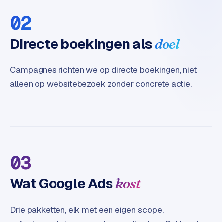
t
02
e
r
Directe boekingen als
doel
i
e
u
Campagnes richten we op directe boekingen, niet
r
alleen op websitebezoek zonder concrete actie.
I
n
d
u
s
t
03
r
i
Wat Google Ads
kost
e
e
Drie pakketten, elk met een eigen scope,
n