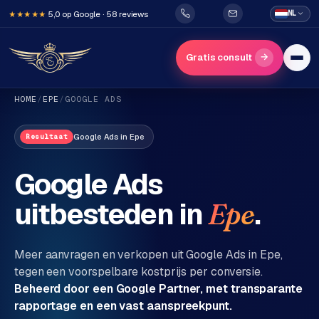
5,0 op Google · 58 reviews
NL
★★★★★
→
Gratis consult
HOME
/
EPE
/
GOOGLE ADS
Google Ads
in
Epe
Resultaat
Google Ads
uitbesteden in
.
Epe
H
o
m
Meer aanvragen en verkopen uit Google Ads in
Epe
,
e
tegen een voorspelbare kostprijs per conversie.
Beheerd door een Google Partner, met transparante
Diensten
rapportage en een vast aanspreekpunt.