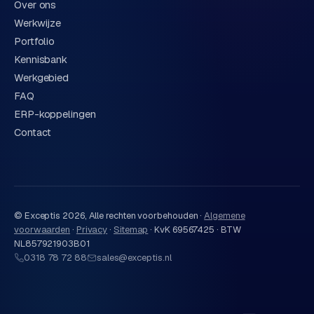
Over ons
Werkwijze
Portfolio
Kennisbank
Werkgebied
FAQ
ERP-koppelingen
Contact
© Exceptis
2026
, Alle rechten voorbehouden ·
Algemene
voorwaarden
·
Privacy
·
Sitemap
·
KvK 69567425 · BTW
NL857921903B01
0318 78 72 88
sales@exceptis.nl