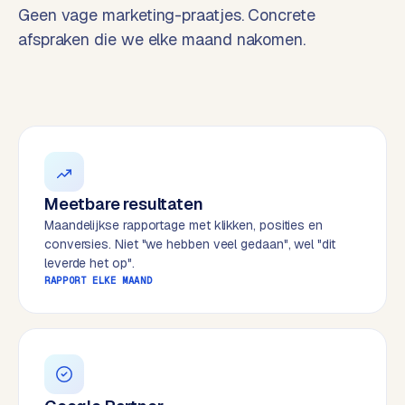
t
B
Geen vage marketing-praatjes. Concrete
e
afspraken die we elke maand nakomen.
-
c
o
m
m
e
r
c
Meetbare resultaten
e
→
Maandelijkse rapportage met klikken, posities en
conversies. Niet "we hebben veel gedaan", wel "dit
leverde het op".
WEBSITES
RAPPORT ELKE MAAND
W
o
r
d
P
r