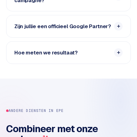
campagne?
e
d
e
n
Zijn jullie een officieel Google Partner?
S
o
Hoe meten we resultaat?
c
i
a
l
m
e
d
i
a
ANDERE DIENSTEN IN
EPE
C
Combineer met onze
o