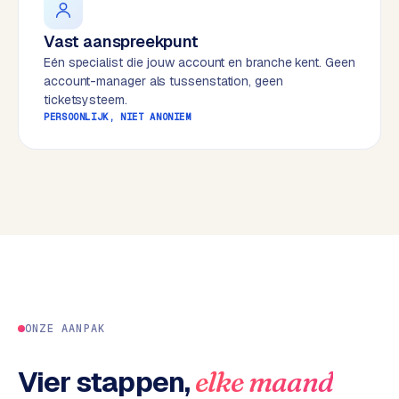
w
e
Vast aanspreekpunt
b
Eén specialist die jouw account en branche kent. Geen
s
account-manager als tussenstation, geen
i
ticketsysteem.
t
PERSOONLIJK, NIET ANONIEM
e
ERP &
PREMIUM
KOPPELINGEN
B
u
s
i
n
ONZE AANPAK
e
s
Vier stappen,
elke maand
s
C