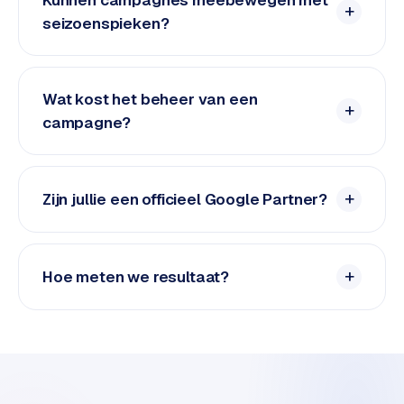
e
seizoenspieken?
d
e
n
Wat kost het beheer van een
S
campagne?
o
c
i
Zijn jullie een officieel Google Partner?
a
l
m
e
Hoe meten we resultaat?
d
i
a
C
o