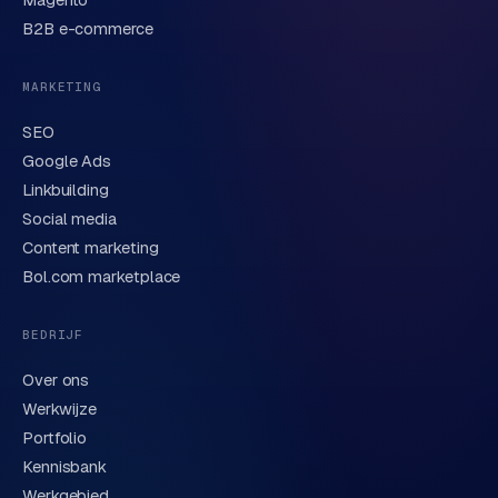
B2B e-commerce
MARKETING
SEO
Google Ads
Linkbuilding
Verstuur aanvraag
→
Social media
Content marketing
We behandelen je gegevens zorgvuldig conform onze
privacyverklaring
. Of bel direct
0318 78 72 88
.
Bol.com marketplace
BEDRIJF
Over ons
Werkwijze
Portfolio
Kennisbank
Werkgebied