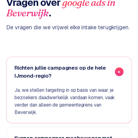
Vragen over
google ads
in
d
.
Beverwijk
s
De vragen die we vrijwel elke intake terugkrijgen.
G
o
o
g
l
e
Richten jullie campagnes op de hele
A
IJmond-regio?
d
s
Ja, we stellen targeting in op basis van waar je
u
bezoekers daadwerkelijk vandaan komen, vaak
i
verder dan alleen de gemeentegrens van
t
Beverwijk.
b
e
s
t
Kunnen campagnes meebewegen met