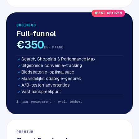
S
E
MEEST GEKOZEN
O
BUSINESS
Full-funnel
S
€350
E
PER MAAND
O
u
Search, Shopping & Performance Max
i
Uitgebreide conversie-tracking
t
Biedstrategie-optimalisatie
b
Maandelijks strategie-gesprek
e
A/B-testen advertenties
Vast aanspreekpunt
s
t
1 jaar engagement · excl. budget
e
d
e
n
PREMIUM