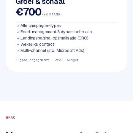
Groei & schaal
L
€700
i
PER MAAND
n
k
Alle campagne-types
b
Feed-management & dynamische ads
u
Landingspagina-optimalisatie (CRO)
i
Wekelijks contact
Multi-channel (incl. Microsoft Ads)
l
d
1 jaar engagement · excl. budget
i
n
g
G
o
o
g
FAQ
l
e
A