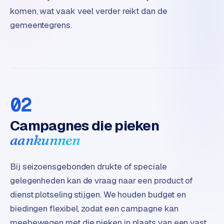
t
komen, wat vaak veel verder reikt dan de
e
gemeentegrens.
r
i
e
u
r
02
I
n
Campagnes die pieken
d
u
aankunnen
s
t
Bij seizoensgebonden drukte of speciale
r
i
gelegenheden kan de vraag naar een product of
e
dienst plotseling stijgen. We houden budget en
e
biedingen flexibel, zodat een campagne kan
n
meebewegen met die pieken in plaats van een vast