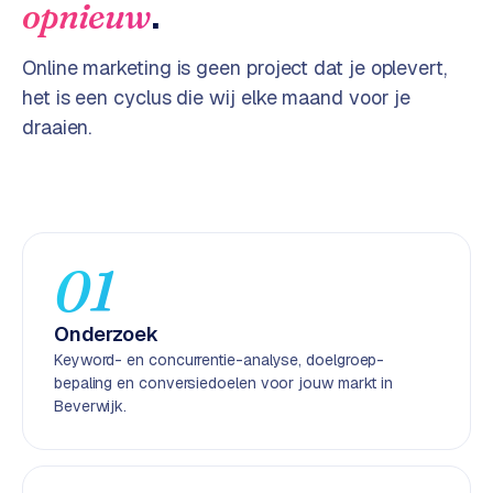
.
opnieuw
e
n
Online marketing is geen project dat je oplevert,
t
r
het is een cyclus die wij elke maand voor je
a
draaien.
l
·
S
h
o
01
p
i
f
Onderzoek
y
Keyword- en concurrentie-analyse, doelgroep-
bepaling en conversiedoelen voor jouw markt in
S
Beverwijk.
t
o
c