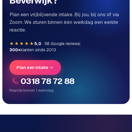
Beverwijk?
Plan een vrijblijvende intake. Bij jou, bij ons of via
Zoom. We sturen binnen één werkdag een eerste
reactie.
★★★★★
5,0
·
58
Google reviews
300+
klanten sinds 2013
Plan een intake
0318 78 72 88
Reactie binnen 1 werkdag
Reactie binnen 1 werkdag
Direct persoonlijk contact, geen ticketsysteem
Vrijblijvend, geen verkooppraat
Eén team voor techniek én marketing