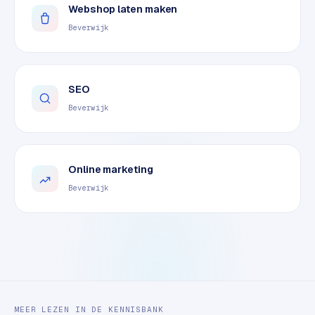
Webshop laten maken
o
m
Beverwijk
m
a
r
SEO
k
e
Beverwijk
t
p
l
Online marketing
a
c
Beverwijk
e
BRANCHE-
EXPERTISE
F
i
MEER LEZEN IN DE KENNISBANK