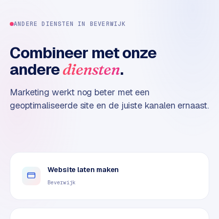
n
t
e
ANDERE DIENSTEN IN
BEVERWIJK
n
t
Combineer met onze
m
andere
.
diensten
a
r
Marketing werkt nog beter met een
k
e
geoptimaliseerde site en de juiste kanalen ernaast.
t
i
n
g
Website laten maken
B
o
Beverwijk
l
.
c