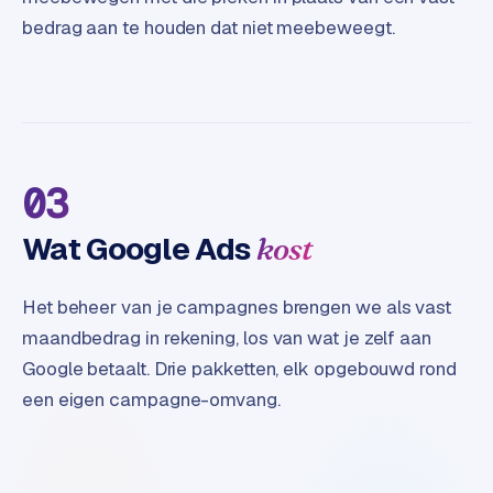
B
bedrag aan te houden dat niet meebeweegt.
2
B
R
e
t
a
03
i
l
Wat Google Ads
kost
m
u
Het beheer van je campagnes brengen we als vast
l
t
maandbedrag in rekening, los van wat je zelf aan
i
Google betaalt. Drie pakketten, elk opgebouwd rond
-
een eigen campagne-omvang.
s
t
o
r