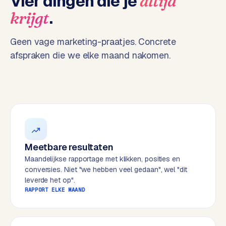
Vier dingen die je
altijd
t
B
.
krijgt
e
-
c
Geen vage marketing-praatjes. Concrete
o
afspraken die we elke maand nakomen.
m
m
e
r
c
e
→
Meetbare resultaten
WEBSITES
Maandelijkse rapportage met klikken, posities en
W
conversies. Niet "we hebben veel gedaan", wel "dit
o
leverde het op".
r
RAPPORT ELKE MAAND
d
P
r