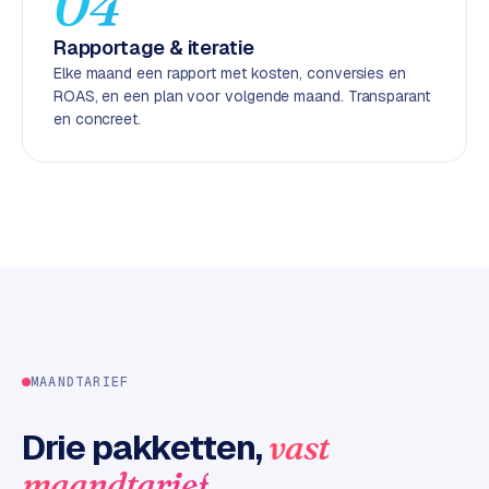
04
d
Rapportage & iteratie
L
Elke maand een rapport met kosten, conversies en
ROAS, en een plan voor volgende maand. Transparant
a
en concreet.
b
e
l
5
1
C
y
c
l
e
MAANDTARIEF
s
o
Drie pakketten,
vast
f
.
maandtarief
t