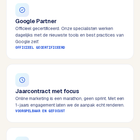
e
s
Google Partner
s
w
Officieel gecertificeerd. Onze specialisten werken
e
dagelijks met de nieuwste tools en best practices van
Google zelf.
b
OFFICIEEL GECERTIFICEERD
s
i
t
e
M
Jaarcontract met focus
a
Online marketing is een marathon, geen sprint. Met een
a
1-jaars engagement laten we de aanpak echt renderen.
t
VOORSPELBAAR EN GEFOCUST
w
e
r
k