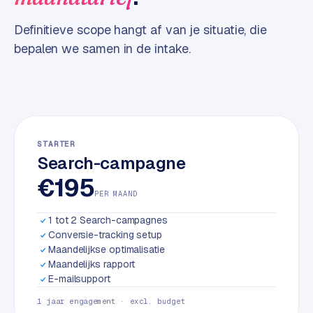
w
a
Definitieve scope hangt af van je situatie, die
r
bepalen we samen in de intake.
e
·
W
o
o
C
STARTER
o
Search-campagne
m
€195
m
PER MAAND
e
r
1 tot 2 Search-campagnes
c
Conversie-tracking setup
e
Maandelijkse optimalisatie
Maandelijks rapport
E-mailsupport
ONLINE
MARKETING
1 jaar engagement · excl. budget