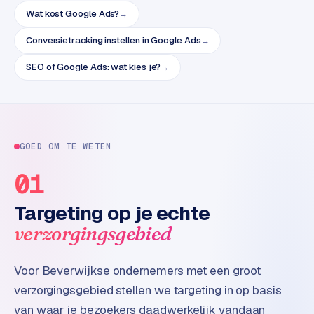
e
Wat kost Google Ads?
→
t
s
Conversietracking instellen in Google Ads
→
e
n
SEO of Google Ads: wat kies je?
→
w
i
n
k
e
GOED OM TE WETEN
l
01
W
Targeting op je echte
o
o
verzorgingsgebied
n
e
Voor Beverwijkse ondernemers met een groot
n
verzorgingsgebied stellen we targeting in op basis
i
n
van waar je bezoekers daadwerkelijk vandaan