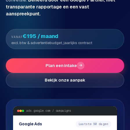
transparante rapportage en een vast
P
Alle
aanspreekpunt.
diensten
o
→
r
t
€195
/ maand
VANAF
f
WEBSHOPS
excl. btw & advertentiebudget, jaarlijks contract
o
M
l
a
i
g
Plan een intake
→
o
e
n
Bekijk onze aanpak
t
W
o
e
w
r
e
k
b
ads.google.com / campaigns
s
g
h
Google Ads
Laatste 90 dagen
e