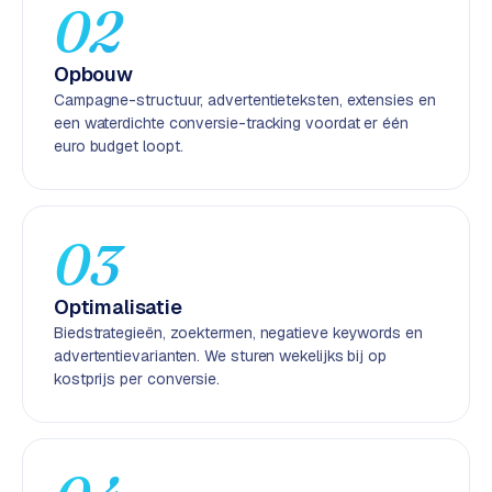
k
02
F
l
Opbouw
o
Campagne-structuur, advertentieteksten, extensies en
w
een waterdichte conversie-tracking voordat er één
euro budget loopt.
S
w
a
n
03
p
r
Optimalisatie
o
Biedstrategieën, zoektermen, negatieve keywords en
d
advertentievarianten. We sturen wekelijks bij op
u
kostprijs per conversie.
c
t
f
e
e