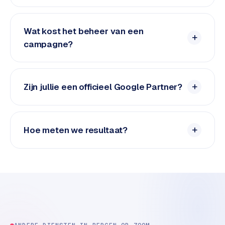
e
d
e
Wat kost het beheer van een
n
campagne?
S
o
Zijn jullie een officieel Google Partner?
c
i
a
l
Hoe meten we resultaat?
m
e
d
i
a
C
o