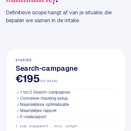
w
a
Definitieve scope hangt af van je situatie, die
r
bepalen we samen in de intake.
e
·
W
o
o
C
STARTER
o
Search-campagne
m
€195
m
PER MAAND
e
r
1 tot 2 Search-campagnes
c
Conversie-tracking setup
e
Maandelijkse optimalisatie
Maandelijks rapport
E-mailsupport
ONLINE
MARKETING
1 jaar engagement · excl. budget