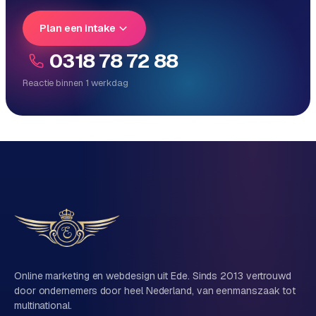
Plan een intake
0318 78 72 88
Reactie binnen 1 werkdag
Reactie binnen 1 werkdag
Direct persoonlijk contact, geen ticketsysteem
Vrijblijvend, geen verkooppraat
Eén team voor techniek én marketing
Vertel ons over je project
Naam
Online marketing en webdesign uit Ede. Sinds 2013 vertrouwd
door ondernemers door heel Nederland, van eenmanszaak tot
multinational.
Bedrijfsnaam
(optioneel)