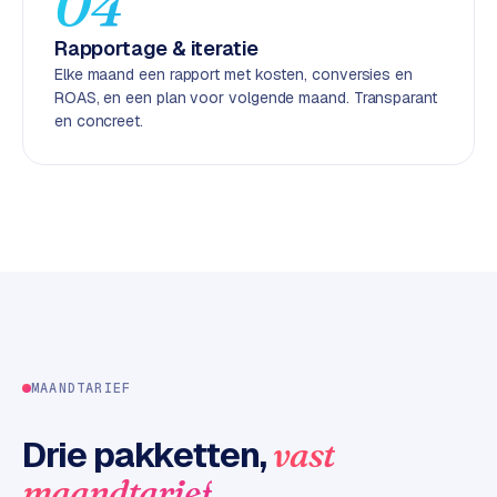
04
d
Rapportage & iteratie
L
Elke maand een rapport met kosten, conversies en
ROAS, en een plan voor volgende maand. Transparant
a
en concreet.
b
e
l
5
1
C
y
c
l
e
MAANDTARIEF
s
o
Drie pakketten,
vast
f
.
maandtarief
t