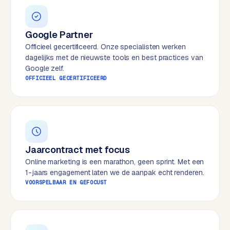
e
s
Google Partner
s
w
Officieel gecertificeerd. Onze specialisten werken
e
dagelijks met de nieuwste tools en best practices van
Google zelf.
b
OFFICIEEL GECERTIFICEERD
s
i
t
e
M
Jaarcontract met focus
a
Online marketing is een marathon, geen sprint. Met een
a
1-jaars engagement laten we de aanpak echt renderen.
t
VOORSPELBAAR EN GEFOCUST
w
e
r
k