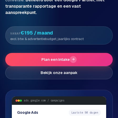
transparante rapportage en een vast
P
Alle
aanspreekpunt.
diensten
o
→
r
t
€195
/ maand
VANAF
f
WEBSHOPS
excl. btw & advertentiebudget, jaarlijks contract
o
M
l
a
i
g
Plan een intake
→
o
e
n
Bekijk onze aanpak
t
W
o
e
w
r
e
k
b
ads.google.com / campaigns
s
g
h
Google Ads
Laatste 90 dagen
e