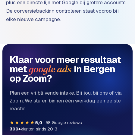
plus een directe lijn met Google bij grotere accounts.
e
De conversietracking controleren staat voorop bij
elke nieuwe campagne.
Klaar voor meer resultaat
met
in Bergen
google ads
op Zoom?
Plan een vrijblijvende intake. Bij jou, bij ons of via
Zoom. We sturen binnen één werkdag een eerste
reactie.
★★★★★
5,0
·
58
Google reviews
300+
klanten sinds 2013