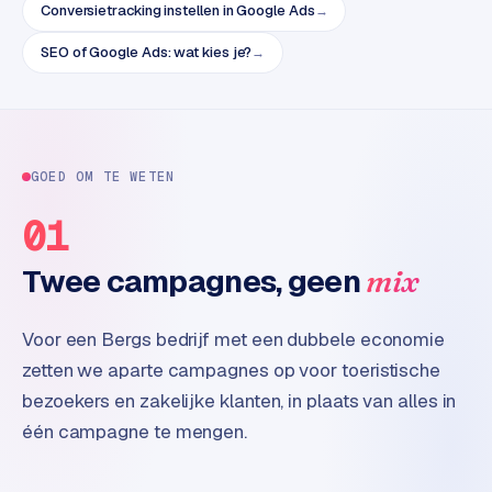
e
Conversietracking instellen in Google Ads
→
t
s
SEO of Google Ads: wat kies je?
→
e
n
w
i
n
GOED OM TE WETEN
k
01
e
l
Twee campagnes, geen
mix
W
o
Voor een Bergs bedrijf met een dubbele economie
o
zetten we aparte campagnes op voor toeristische
n
bezoekers en zakelijke klanten, in plaats van alles in
e
één campagne te mengen.
n
i
n