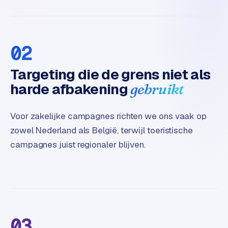
t
e
r
i
02
e
u
Targeting die de grens niet als
r
harde afbakening
gebruikt
I
n
Voor zakelijke campagnes richten we ons vaak op
d
zowel Nederland als België, terwijl toeristische
u
campagnes juist regionaler blijven.
s
t
r
i
e
e
n
03