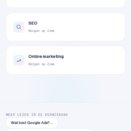
o
m
m
SEO
a
Bergen op Zoom
r
k
e
t
Online marketing
p
Bergen op Zoom
l
a
c
e
BRANCHE-
EXPERTISE
MEER LEZEN IN DE KENNISBANK
F
Wat kost Google Ads?
→
i