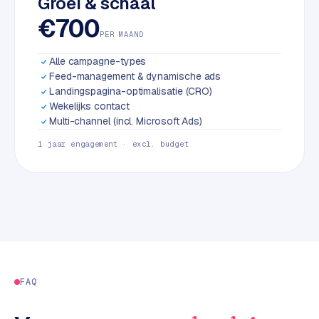
Groei & schaal
L
€700
i
PER MAAND
n
k
Alle campagne-types
b
Feed-management & dynamische ads
u
Landingspagina-optimalisatie (CRO)
i
Wekelijks contact
Multi-channel (incl. Microsoft Ads)
l
d
1 jaar engagement · excl. budget
i
n
g
G
o
o
g
FAQ
l
e
A