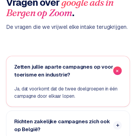
Vragen over
google ads
in
d
.
Bergen op Zoom
s
De vragen die we vrijwel elke intake terugkrijgen.
G
o
o
g
l
e
Zetten jullie aparte campagnes op voor
A
toerisme en industrie?
d
s
Ja, dat voorkomt dat de twee doelgroepen in één
u
campagne door elkaar lopen.
i
t
b
e
Richten zakelijke campagnes zich ook
s
op België?
t