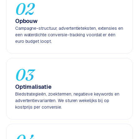
k
02
F
l
Opbouw
o
Campagne-structuur, advertentieteksten, extensies en
w
een waterdichte conversie-tracking voordat er één
euro budget loopt.
S
w
a
n
03
p
r
Optimalisatie
o
Biedstrategieën, zoektermen, negatieve keywords en
d
advertentievarianten. We sturen wekelijks bij op
u
kostprijs per conversie.
c
t
f
e
e