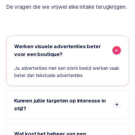
De vragen die we vrijwel elke intake terugkrijgen.
d
s
G
o
o
Werken visuele advertenties beter
g
voor een boutique?
l
e
Ja, advertenties met een sterk beeld werken vaak
A
beter dan tekstuele advertenties.
d
s
u
i
Kunnen jullie targeten op interesse in
t
stijl?
b
e
s
t
Wat kost het beheer van een