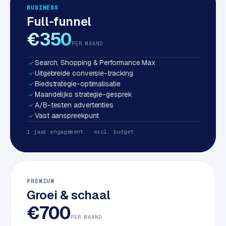
BUSINESS
S
Full-funnel
E
O
€350
PER MAAND
S
Search, Shopping & Performance Max
E
Uitgebreide conversie-tracking
O
Biedstrategie-optimalisatie
u
Maandelijks strategie-gesprek
i
A/B-testen advertenties
t
Vast aanspreekpunt
b
1 jaar engagement · excl. budget
e
s
t
e
PREMIUM
d
Groei & schaal
e
€700
n
PER MAAND