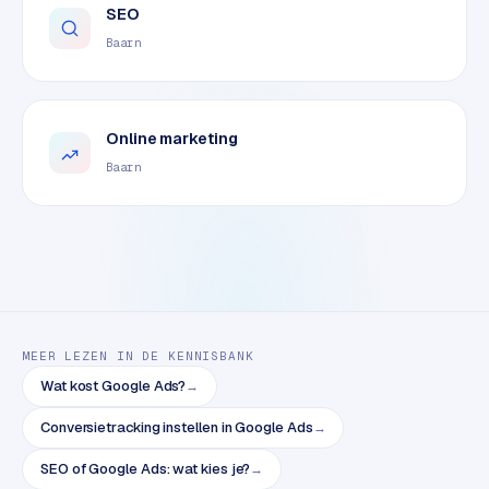
SEO
o
m
Baarn
m
a
r
Online marketing
k
e
Baarn
t
p
l
a
c
e
MEER LEZEN IN DE KENNISBANK
BRANCHE-
Wat kost Google Ads?
→
EXPERTISE
Conversietracking instellen in Google Ads
→
F
i
SEO of Google Ads: wat kies je?
→