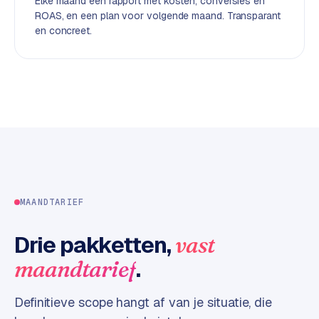
Elke maand een rapport met kosten, conversies en
d
ROAS, en een plan voor volgende maand. Transparant
en concreet.
L
a
b
e
l
5
1
C
y
MAANDTARIEF
c
l
Drie pakketten,
vast
e
.
maandtarief
s
o
f
Definitieve scope hangt af van je situatie, die
t