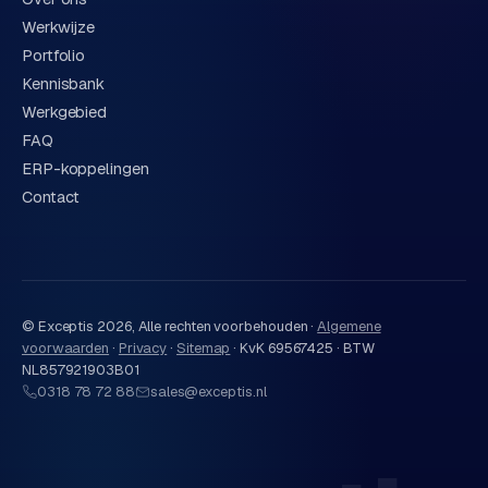
Werkwijze
Portfolio
Kennisbank
Werkgebied
FAQ
ERP-koppelingen
Contact
© Exceptis
2026
, Alle rechten voorbehouden ·
Algemene
voorwaarden
·
Privacy
·
Sitemap
·
KvK 69567425 · BTW
NL857921903B01
0318 78 72 88
sales@exceptis.nl