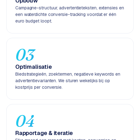
Opbouw
k
Campagne-structuur, advertentieteksten, extensies en
F
een waterdichte conversie-tracking voordat er één
l
euro budget loopt.
o
w
S
03
w
a
Optimalisatie
n
Biedstrategieën, zoektermen, negatieve keywords en
p
advertentievarianten. We sturen wekelijks bij op
r
kostprijs per conversie.
o
d
u
c
04
t
f
e
Rapportage & iteratie
e