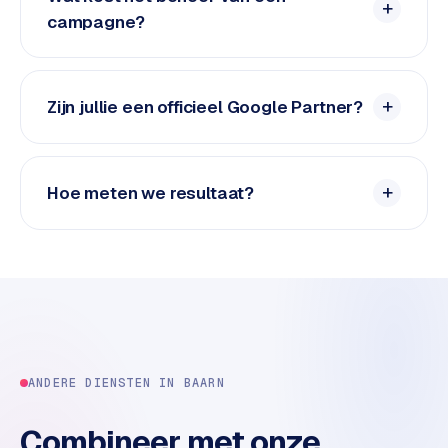
e
campagne?
d
e
n
Zijn jullie een officieel Google Partner?
S
o
c
Hoe meten we resultaat?
i
a
l
m
e
d
i
a
ANDERE DIENSTEN IN
BAARN
C
o
Combineer met onze