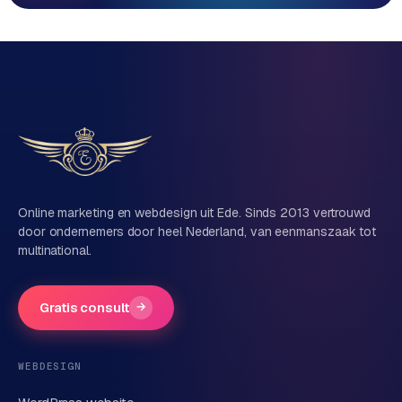
Direct persoonlijk contact, geen ticketsysteem
Vrijblijvend, geen verkooppraat
Eén team voor techniek én marketing
Vertel ons over je project
Naam
Online marketing en webdesign uit Ede. Sinds 2013 vertrouwd
door ondernemers door heel Nederland, van eenmanszaak tot
multinational.
Bedrijfsnaam
(optioneel)
Gratis consult
→
Telefoonnummer
(optioneel)
WEBDESIGN