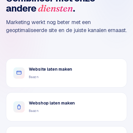
n
andere
.
diensten
t
e
n
Marketing werkt nog beter met een
t
geoptimaliseerde site en de juiste kanalen ernaast.
m
a
r
k
e
Website laten maken
t
i
Baarn
n
g
Webshop laten maken
B
o
Baarn
l
.
c