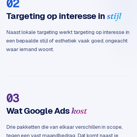
02
t
e
Targeting op interesse in
stijl
r
i
Naast lokale targeting werkt targeting op interesse in
e
u
een bepaalde stijl of esthetiek vaak goed, ongeacht
r
waar iemand woont.
I
n
d
u
s
03
t
r
Wat Google Ads
kost
i
e
e
Drie pakketten die van elkaar verschillen in scope,
n
tegen een vast maandbedrag. Dat komt naast je