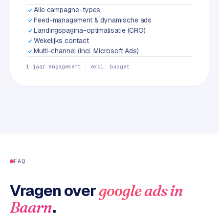
L
Alle campagne-types
i
Feed-management & dynamische ads
n
Landingspagina-optimalisatie (CRO)
k
Wekelijks contact
b
Multi-channel (incl. Microsoft Ads)
u
1 jaar engagement · excl. budget
i
l
d
i
n
g
G
FAQ
o
o
Vragen over
g
google ads
in
l
.
Baarn
e
A