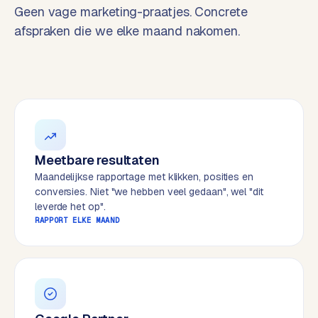
t
B
Geen vage marketing-praatjes. Concrete
e
afspraken die we elke maand nakomen.
-
c
o
m
m
e
r
c
Meetbare resultaten
e
→
Maandelijkse rapportage met klikken, posities en
conversies. Niet "we hebben veel gedaan", wel "dit
leverde het op".
WEBSITES
RAPPORT ELKE MAAND
W
o
r
d
P
r