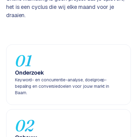
e
het is een cyclus die wij elke maand voor je
n
draaien.
t
r
a
l
·
01
S
h
o
Onderzoek
p
Keyword- en concurrentie-analyse, doelgroep-
i
bepaling en conversiedoelen voor jouw markt in
f
Baarn.
y
S
t
02
o
c