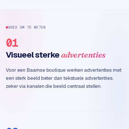
e
t
s
e
n
GOED OM TE WETEN
w
01
i
n
Visueel sterke
advertenties
k
e
l
Voor een Baarnse boutique werken advertenties met
een sterk beeld beter dan tekstuele advertenties,
W
zeker via kanalen die beeld centraal stellen.
o
o
n
e
n
i
n