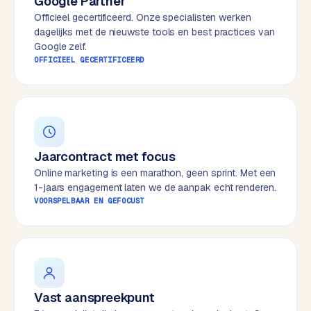
Google Partner
e
Officieel gecertificeerd. Onze specialisten werken
s
dagelijks met de nieuwste tools en best practices van
s
Google zelf.
OFFICIEEL GECERTIFICEERD
w
e
b
s
i
t
Jaarcontract met focus
e
Online marketing is een marathon, geen sprint. Met een
1-jaars engagement laten we de aanpak echt renderen.
M
VOORSPELBAAR EN GEFOCUST
a
a
t
w
e
r
Vast aanspreekpunt
k