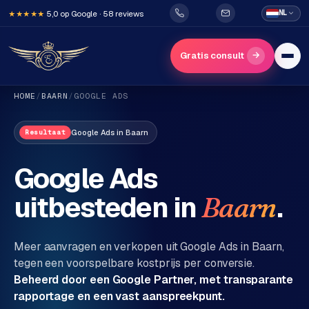
5,0 op Google · 58 reviews
NL
★★★★★
→
Gratis consult
HOME
/
BAARN
/
GOOGLE ADS
Google Ads
in
Baarn
Resultaat
Google Ads
uitbesteden in
.
Baarn
H
o
m
Meer aanvragen en verkopen uit Google Ads in
Baarn
,
e
tegen een voorspelbare kostprijs per conversie.
Beheerd door een Google Partner, met transparante
Diensten
rapportage en een vast aanspreekpunt.