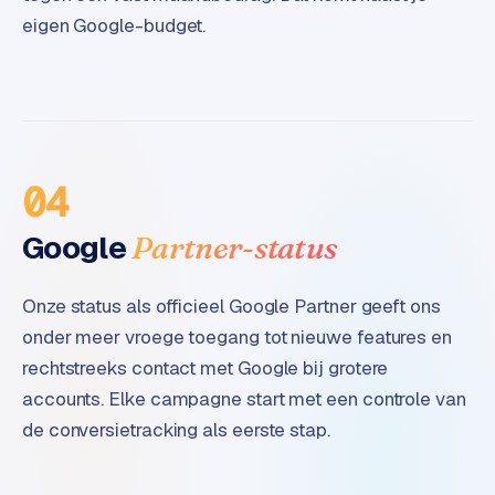
B
eigen Google-budget.
2
B
R
e
t
a
04
i
l
Google
Partner-status
m
u
Onze status als officieel Google Partner geeft ons
l
t
onder meer vroege toegang tot nieuwe features en
i
rechtstreeks contact met Google bij grotere
-
accounts. Elke campagne start met een controle van
s
de conversietracking als eerste stap.
t
o
r