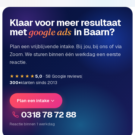
e
Klaar voor meer resultaat
met
in Baarn?
google ads
Plan een vrijblijvende intake. Bij jou, bij ons of via
Zoom. We sturen binnen één werkdag een eerste
reactie.
★★★★★
5,0
·
58
Google reviews
300+
klanten sinds 2013
Plan een intake
0318 78 72 88
Reactie binnen 1 werkdag
Reactie binnen 1 werkdag