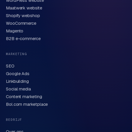
WordPress website
E-mail
Maatwerk website
Shopify webshop
WooCommerce
Korte omschrijving van je vraag of project
Magento
B2B e-commerce
MARKETING
SEO
Google Ads
Linkbuilding
Verstuur aanvraag
→
Social media
Content marketing
We behandelen je gegevens zorgvuldig conform onze
privacyverklaring
. Of bel direct
0318 78 72 88
.
Bol.com marketplace
BEDRIJF
Over ons