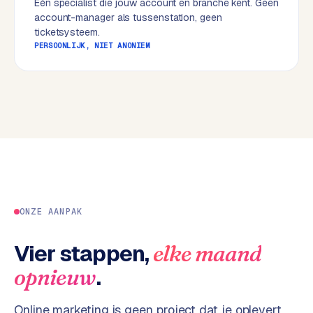
Eén specialist die jouw account en branche kent. Geen
w
account-manager als tussenstation, geen
e
ticketsysteem.
b
PERSOONLIJK, NIET ANONIEM
s
i
t
e
ERP &
PREMIUM
KOPPELINGEN
B
u
s
ONZE AANPAK
i
n
Vier stappen,
elke maand
e
.
opnieuw
s
s
Online marketing is geen project dat je oplevert,
C