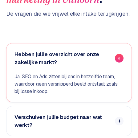
d
De vragen die we vrijwel elke intake terugkrijgen.
s
G
o
o
g
Hebben jullie overzicht over onze
l
zakelijke markt?
e
A
Ja, SEO en Ads zitten bij ons in hetzelfde team,
d
waardoor geen versnipperd beeld ontstaat zoals
s
bij losse inkoop.
u
i
t
b
Verschuiven jullie budget naar wat
e
werkt?
s
t