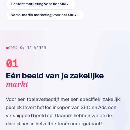
e
Content marketing voor het MKB
→
t
s
Social media marketing voor het MKB
→
e
n
w
i
n
GOED OM TE WETEN
k
01
e
l
Eén beeld van je zakelijke
W
markt
o
o
Voor een toeleverbedrijf met een specifiek, zakelijk
n
publiek levert het los inkopen van SEO en Ads een
e
n
versnipperd beeld op. Daarom hebben we beide
i
disciplines in hetzelfde team ondergebracht.
n