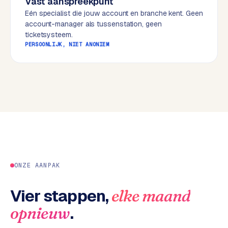
Vast aanspreekpunt
w
Eén specialist die jouw account en branche kent. Geen
e
account-manager als tussenstation, geen
b
ticketsysteem.
s
PERSOONLIJK, NIET ANONIEM
i
t
e
ERP &
PREMIUM
KOPPELINGEN
B
u
s
ONZE AANPAK
i
n
e
Vier stappen,
elke maand
s
.
opnieuw
s
C