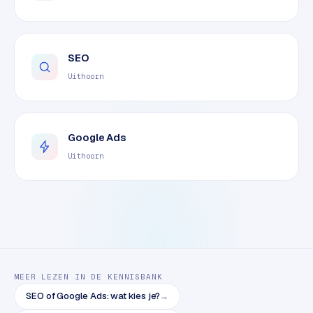
o
m
m
SEO
a
r
Uithoorn
k
e
t
Google Ads
p
l
Uithoorn
a
c
e
BRANCHE-
EXPERTISE
MEER LEZEN IN DE KENNISBANK
F
SEO of Google Ads: wat kies je?
i
→