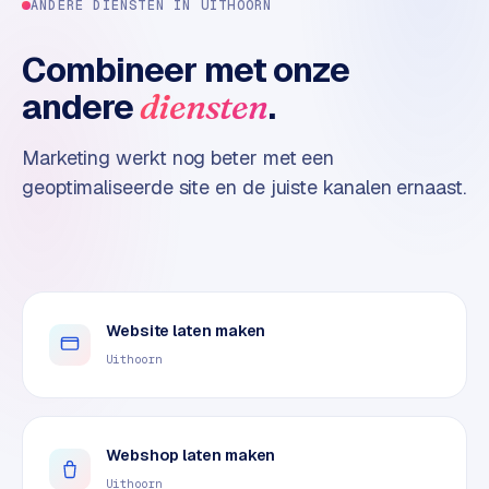
n
ANDERE DIENSTEN IN
UITHOORN
t
e
Combineer met onze
n
andere
.
diensten
t
m
a
Marketing werkt nog beter met een
r
geoptimaliseerde site en de juiste kanalen ernaast.
k
e
t
i
n
g
Website laten maken
Uithoorn
B
o
l
Webshop laten maken
.
c
Uithoorn