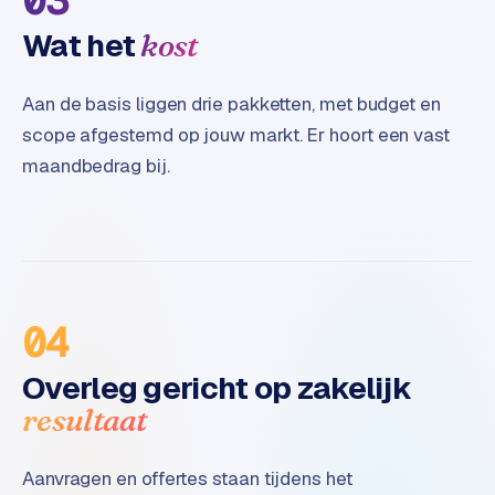
03
B
2
Wat het
kost
B
Aan de basis liggen drie pakketten, met budget en
R
e
scope afgestemd op jouw markt. Er hoort een vast
t
maandbedrag bij.
a
i
l
m
u
l
04
t
i
Overleg gericht op zakelijk
-
s
resultaat
t
o
Aanvragen en offertes staan tijdens het
r