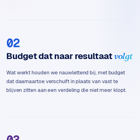
t
e
r
i
e
02
u
r
Budget dat naar resultaat
volgt
I
n
Wat werkt houden we nauwlettend bij, met budget
d
dat daarnaartoe verschuift in plaats van vast te
u
blijven zitten aan een verdeling die niet meer klopt.
s
t
r
i
e
e
n