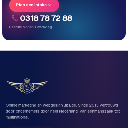
Plan een intake
0318 78 72 88
Reactie binnen 1 werkdag
Reactie binnen 1 werkdag
Direct persoonlijk contact, geen ticketsysteem
Vrijblijvend, geen verkooppraat
Eén team voor techniek én marketing
Vertel ons over je project
Naam
Online marketing en webdesign uit Ede. Sinds 2013 vertrouwd
door ondernemers door heel Nederland, van eenmanszaak tot
multinational.
Bedrijfsnaam
(optioneel)