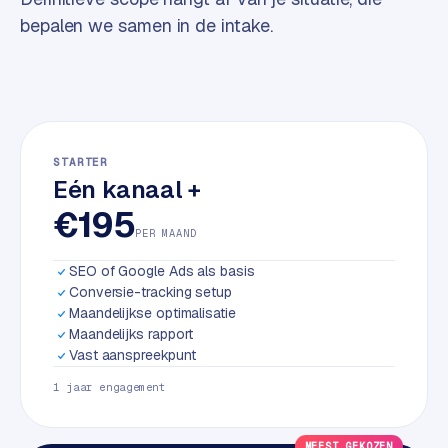
w
bepalen we samen in de intake.
a
r
e
·
W
o
STARTER
o
Eén kanaal +
C
€195
o
PER MAAND
m
m
SEO of Google Ads als basis
e
Conversie-tracking setup
r
Maandelijkse optimalisatie
c
Maandelijks rapport
Vast aanspreekpunt
e
1 jaar engagement
ONLINE
MARKETING
MEEST GEKOZEN