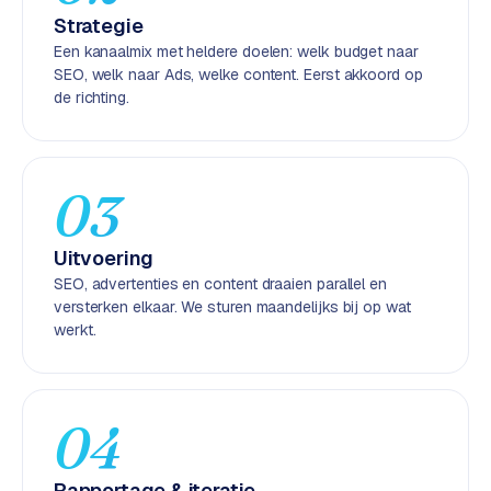
k
Strategie
F
Een kanaalmix met heldere doelen: welk budget naar
l
SEO, welk naar Ads, welke content. Eerst akkoord op
o
de richting.
w
S
w
03
a
n
Uitvoering
p
SEO, advertenties en content draaien parallel en
r
versterken elkaar. We sturen maandelijks bij op wat
o
werkt.
d
u
c
t
04
f
e
e
Rapportage & iteratie