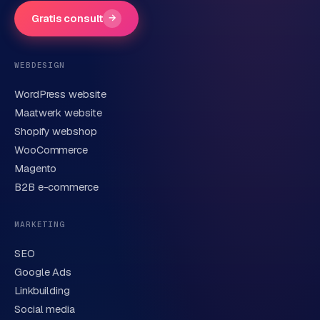
Gratis consult
→
Telefoonnummer
(optioneel)
WEBDESIGN
WordPress website
E-mail
Maatwerk website
Shopify webshop
WooCommerce
Korte omschrijving van je vraag of project
Magento
B2B e-commerce
MARKETING
SEO
Google Ads
Linkbuilding
Verstuur aanvraag
→
Social media