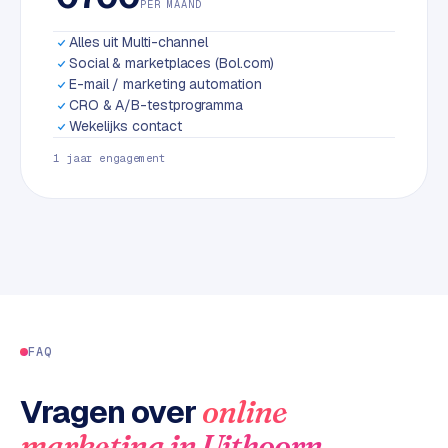
PER MAAND
L
i
Alles uit Multi-channel
n
Social & marketplaces (Bol.com)
k
E-mail / marketing automation
b
CRO & A/B-testprogramma
u
Wekelijks contact
i
1 jaar engagement
l
d
i
n
g
G
o
FAQ
o
g
Vragen over
online
l
e
.
marketing
in
Uithoorn
A