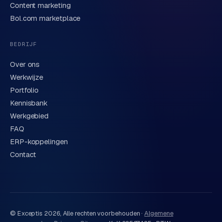
Content marketing
We behandelen je gegevens zorgvuldig conform onze
privacyverklaring
. Of bel direct
0318 78 72 88
.
Bol.com marketplace
BEDRIJF
Over ons
Werkwijze
Portfolio
Kennisbank
Werkgebied
FAQ
ERP-koppelingen
Contact
© Exceptis
2026
, Alle rechten voorbehouden ·
Algemene