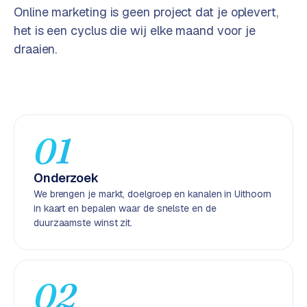
Online marketing is geen project dat je oplevert,
e
n
het is een cyclus die wij elke maand voor je
t
draaien.
r
a
l
·
S
01
h
o
p
Onderzoek
i
We brengen je markt, doelgroep en kanalen in Uithoorn
f
in kaart en bepalen waar de snelste en de
y
duurzaamste winst zit.
S
t
o
02
c