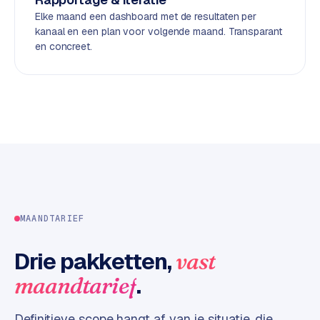
d
Elke maand een dashboard met de resultaten per
kanaal en een plan voor volgende maand. Transparant
en concreet.
L
a
b
e
l
5
1
C
y
c
MAANDTARIEF
l
e
Drie pakketten,
vast
s
.
maandtarief
o
f
t
Definitieve scope hangt af van je situatie, die