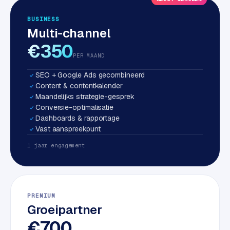
S
BUSINESS
E
Multi-channel
O
€350
PER MAAND
S
E
SEO + Google Ads gecombineerd
O
Content & contentkalender
u
Maandelijks strategie-gesprek
i
Conversie-optimalisatie
t
Dashboards & rapportage
b
Vast aanspreekpunt
e
1 jaar engagement
s
t
e
d
PREMIUM
e
Groeipartner
n
€700