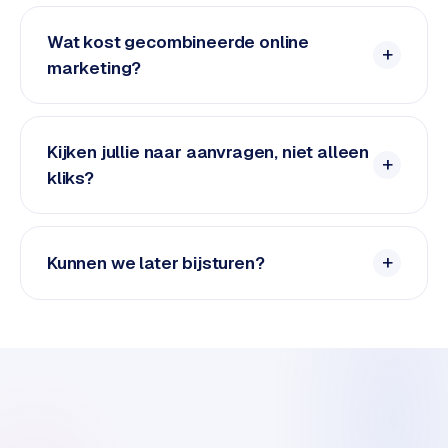
e
d
Wat kost gecombineerde online
e
marketing?
n
S
Kijken jullie naar aanvragen, niet alleen
o
c
kliks?
i
a
l
Kunnen we later bijsturen?
m
e
d
i
a
C
o