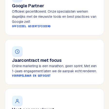
e
Google Partner
s
Officieel gecertificeerd. Onze specialisten werken
s
dagelijks met de nieuwste tools en best practices van
w
Google zelf.
OFFICIEEL GECERTIFICEERD
e
b
s
i
t
e
Jaarcontract met focus
Online marketing is een marathon, geen sprint. Met een
M
1-jaars engagement laten we de aanpak echt renderen.
a
VOORSPELBAAR EN GEFOCUST
a
t
w
e
r
k