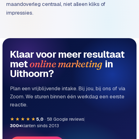
maandoverleg centraal, niet alleen kliks of
e
impressies.
Klaar voor meer resultaat
met
in
online marketing
Uithoorn?
Plan een vrijblijvende intake. Bij jou, bij ons of via
Zoom. We sturen binnen één werkdag een eerste
reactie.
★★★★★
5,0
·
58
Google reviews
300+
klanten sinds 2013