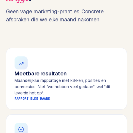
t
B
e
Geen vage marketing-praatjes. Concrete
-
afspraken die we elke maand nakomen.
c
o
m
m
e
r
c
e
→
Meetbare resultaten
Maandelijkse rapportage met klikken, posities en
conversies. Niet "we hebben veel gedaan", wel "dit
WEBSITES
leverde het op".
W
RAPPORT ELKE MAAND
o
r
d
P
r