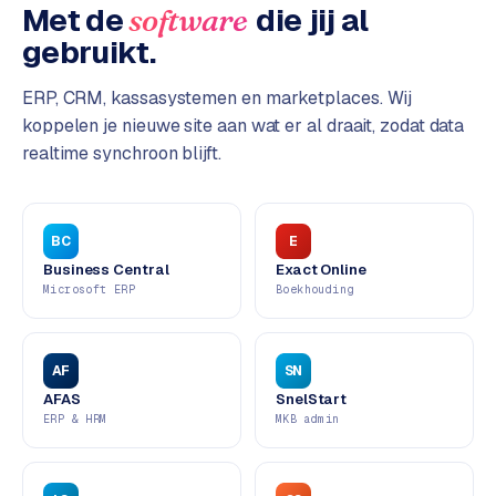
L
Met de
die jij al
software
i
gebruikt.
n
k
ERP, CRM, kassasystemen en marketplaces. Wij
b
koppelen je nieuwe site aan wat er al draait, zodat data
u
realtime synchroon blijft.
i
l
d
i
BC
E
n
Business Central
Exact Online
g
Microsoft ERP
Boekhouding
G
o
AF
SN
o
AFAS
SnelStart
g
ERP & HRM
MKB admin
l
e
A