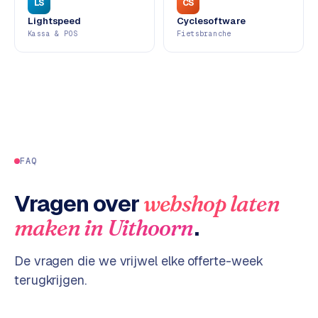
LS
CS
d
Lightspeed
Cyclesoftware
s
Kassa & POS
Fietsbranche
G
o
o
g
l
e
FAQ
A
d
Vragen over
webshop laten
s
u
.
maken
in
Uithoorn
i
t
De vragen die we vrijwel elke offerte-week
b
e
terugkrijgen.
s
t