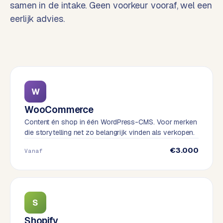
samen in de intake. Geen voorkeur vooraf, wel een
o
w
eerlijk advies.
C
i
o
j
m
z
m
e
e
r
c
F
W
e
A
WooCommerce
w
Q
Content én shop in één WordPress-CMS. Voor merken
e
die storytelling net zo belangrijk vinden als verkopen.
b
C
s
€3.000
Vanaf
h
o
o
n
p
t
a
S
B
c
2
Shopify