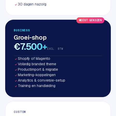
w
30 dagen nazorg
a
r
e
MEEST GEKOZEN
·
BUSINESS
W
Groei-shop
o
€7.500+
o
EXCL. BTW
C
o
Shopify of Magento
m
Volledig branded theme
m
Productimport & migratie
e
Marketing-koppelingen
r
Analytics & conversie-setup
Training en handleiding
c
e
ONLINE
MARKETING
CUSTOM