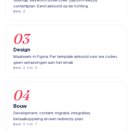
Sitemap, keyword-onderzoek, platform-keuze,
e
contentplan. Eerst akkoord op de richting.
n
Week 2
t
r
a
03
l
·
Design
S
Maatwerk in Figma. Per template akkoord voor we coden,
h
geen verrassingen aan het einde.
o
Week 3 tot 4
p
i
f
04
y
Bouw
S
Development, content-migratie, integraties,
t
betaalkoppeling en een redirects-plan.
o
Week 5 tot 7
c