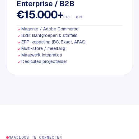
Enterprise / B2B
S
€15.000+
E
EXCL. BTW
O
Magento / Adobe Commerce
S
B2B: klantgroepen & staffels
E
ERP-koppeling (BC, Exact, AFAS)
Multi-store / meertalig
O
Maatwerk integraties
u
Dedicated projectleider
i
t
b
e
s
t
e
d
e
n
NAADLOOS TE CONNECTEN