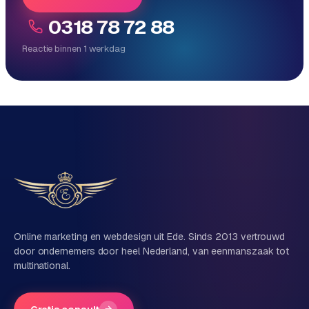
0318 78 72 88
Reactie binnen 1 werkdag
Reactie binnen 1 werkdag
Direct persoonlijk contact, geen ticketsysteem
Vrijblijvend, geen verkooppraat
Eén team voor techniek én marketing
Vertel ons over je project
Naam
Online marketing en webdesign uit Ede. Sinds 2013 vertrouwd
door ondernemers door heel Nederland, van eenmanszaak tot
multinational.
Bedrijfsnaam
(optioneel)
→