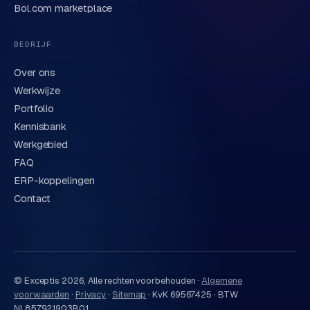
privacyverklaring
. Of bel direct
0318 78 72 88
.
Bol.com marketplace
BEDRIJF
Over ons
Werkwijze
Portfolio
Kennisbank
Werkgebied
FAQ
ERP-koppelingen
Contact
© Exceptis
2026
, Alle rechten voorbehouden ·
Algemene
voorwaarden
·
Privacy
·
Sitemap
·
KvK 69567425 · BTW
NL857921903B01