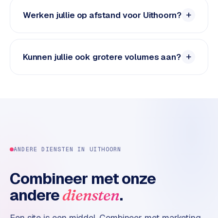
n
t
Werken jullie op afstand voor Uithoorn?
e
n
t
Kunnen jullie ook grotere volumes aan?
m
a
r
k
e
t
i
n
g
ANDERE DIENSTEN IN
UITHOORN
B
Combineer met onze
o
andere
.
diensten
l
.
c
Een site is een middel. Combineer met marketing