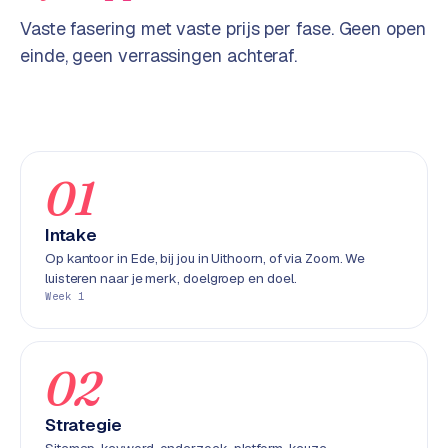
w
Vaste fasering met vaste prijs per fase. Geen open
e
einde, geen verrassingen achteraf.
b
s
i
t
e
01
ERP &
PREMIUM
KOPPELINGEN
Intake
B
Op kantoor in Ede, bij jou in Uithoorn, of via Zoom. We
luisteren naar je merk, doelgroep en doel.
u
Week 1
s
i
n
02
e
s
s
Strategie
C