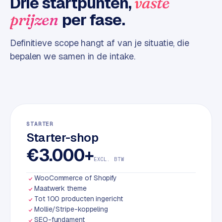
Drie startpunten,
vaste
d
per fase.
prijzen
L
Definitieve scope hangt af van je situatie, die
a
bepalen we samen in de intake.
b
e
l
5
1
C
STARTER
Starter-shop
y
c
€3.000+
l
EXCL. BTW
e
WooCommerce of Shopify
s
Maatwerk theme
o
Tot 100 producten ingericht
f
Mollie/Stripe-koppeling
t
SEO-fundament