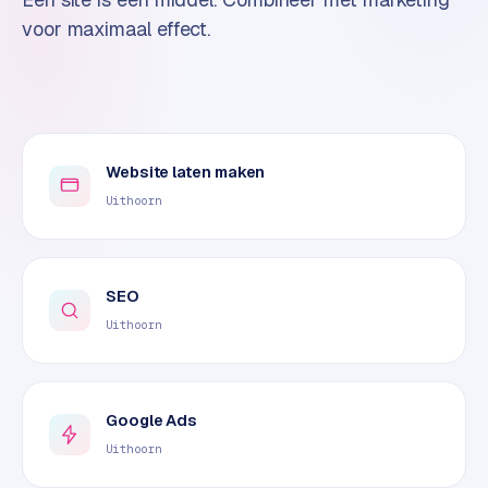
o
voor maximaal effect.
m
m
a
r
k
e
Website laten maken
t
Uithoorn
p
l
a
c
SEO
e
Uithoorn
BRANCHE-
EXPERTISE
Google Ads
F
Uithoorn
i