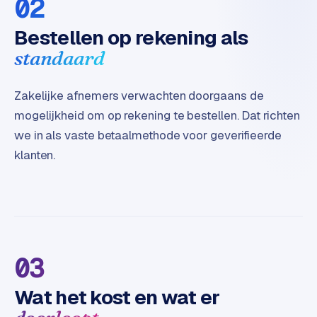
02
B
2
Bestellen op rekening als
B
standaard
R
e
Zakelijke afnemers verwachten doorgaans de
t
mogelijkheid om op rekening te bestellen. Dat richten
a
i
we in als vaste betaalmethode voor geverifieerde
l
klanten.
m
u
l
t
i
-
03
s
t
Wat het kost en wat er
o
r