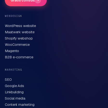
Gratis consult
Telefoonnummer
(optioneel)
WEBDESIGN
WordPress website
E-mail
Maatwerk website
Shopify webshop
WooCommerce
Korte omschrijving van je vraag of project
Magento
B2B e-commerce
MARKETING
SEO
Google Ads
Linkbuilding
Verstuur aanvraag
→
Social media
Content marketing
We behandelen je gegevens zorgvuldig conform onze