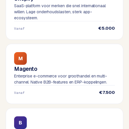
t
B
SaaS-platform voor merken die snel internationaal
e
willen. Lage onderhoudslasten, sterk app-
-
ecosysteem.
c
€5.000
o
Vanaf
m
m
e
r
M
c
e
→
Magento
Enterprise e-commerce voor groothandel en multi-
channel. Native B2B-features en ERP-koppelingen.
WEBSITES
€7.500
Vanaf
W
o
r
d
P
B
r