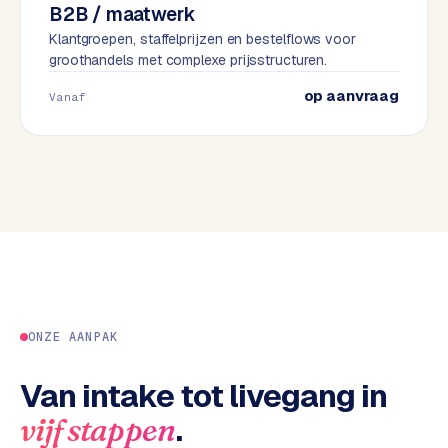
B2B / maatwerk
e
Klantgroepen, staffelprijzen en bestelflows voor
s
groothandels met complexe prijsstructuren.
s
w
op aanvraag
Vanaf
e
b
s
i
t
e
M
a
a
ONZE AANPAK
t
w
Van intake tot livegang in
e
r
.
vijf stappen
k