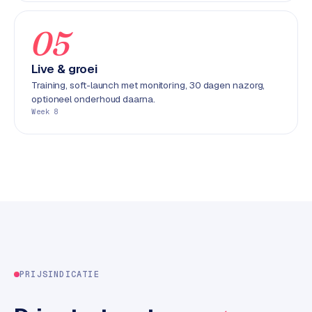
k
F
05
l
o
Live & groei
w
Training, soft-launch met monitoring, 30 dagen nazorg,
optioneel onderhoud daarna.
S
Week 8
w
a
n
p
r
o
d
u
c
t
PRIJSINDICATIE
f
e
e