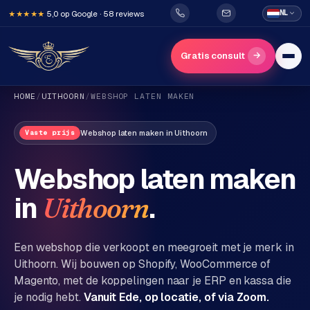
5,0 op Google · 58 reviews
NL
★★★★★
→
Gratis consult
HOME
/
UITHOORN
/
WEBSHOP LATEN MAKEN
Webshop laten maken
in
Uithoorn
Vaste prijs
Webshop laten maken
in
.
Uithoorn
H
o
m
Een webshop die verkoopt en meegroeit met je merk in
e
Uithoorn
. Wij bouwen op Shopify, WooCommerce of
Magento, met de koppelingen naar je ERP en kassa die
Diensten
je nodig hebt.
Vanuit Ede, op locatie, of via Zoom.