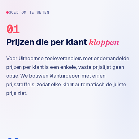
t
e
GOED OM TE WETEN
r
01
i
e
Prijzen die per klant
kloppen
u
r
Voor Uithoornse toeleveranciers met onderhandelde
I
prijzen per klant is een enkele, vaste prijslijst geen
n
optie. We bouwen klantgroepen met eigen
d
u
prijsstaffels, zodat elke klant automatisch de juiste
s
prijs ziet.
t
r
i
e
e
n