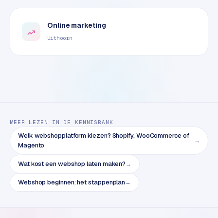
e
t
s
Online marketing
e
Uithoorn
n
w
i
n
k
e
l
MEER LEZEN IN DE KENNISBANK
W
Welk webshopplatform kiezen? Shopify, WooCommerce of
→
Magento
o
o
Wat kost een webshop laten maken?
→
n
e
Webshop beginnen: het stappenplan
→
n
i
n