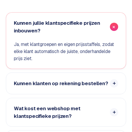
e
d
e
Kunnen jullie klantspecifieke prijzen
n
inbouwen?
S
Ja, met klantgroepen en eigen prijsstaffels, zodat
o
elke klant automatisch de juiste, onderhandelde
c
prijs ziet.
i
a
l
m
Kunnen klanten op rekening bestellen?
e
d
i
a
Wat kost een webshop met
klantspecifieke prijzen?
C
o