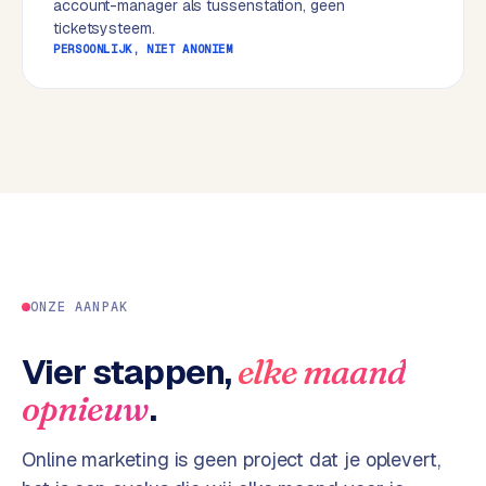
account-manager als tussenstation, geen
w
ticketsysteem.
e
PERSOONLIJK, NIET ANONIEM
b
s
i
t
e
ERP &
PREMIUM
KOPPELINGEN
B
u
ONZE AANPAK
s
i
Vier stappen,
elke maand
n
.
opnieuw
e
s
s
Online marketing is geen project dat je oplevert,
C