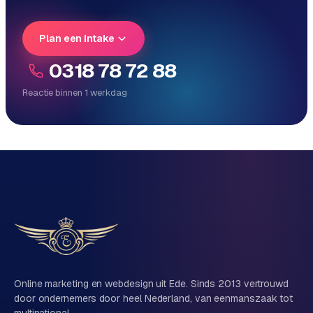
Plan een intake
0318 78 72 88
Reactie binnen 1 werkdag
Reactie binnen 1 werkdag
Direct persoonlijk contact, geen ticketsysteem
Vrijblijvend, geen verkooppraat
Eén team voor techniek én marketing
Vertel ons over je project
Naam
Online marketing en webdesign uit Ede. Sinds 2013 vertrouwd
door ondernemers door heel Nederland, van eenmanszaak tot