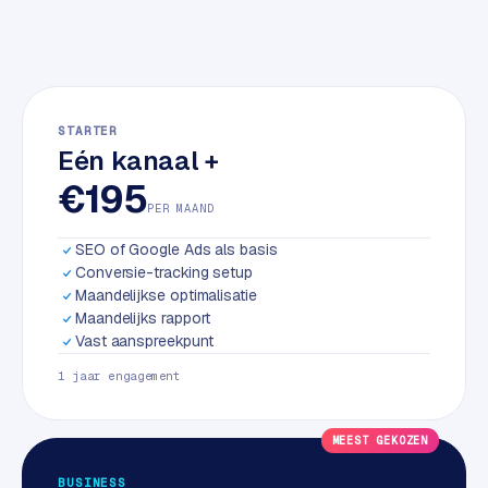
w
a
r
e
·
STARTER
W
Eén kanaal +
o
€195
o
PER MAAND
C
o
SEO of Google Ads als basis
m
Conversie-tracking setup
m
Maandelijkse optimalisatie
e
Maandelijks rapport
r
Vast aanspreekpunt
c
1 jaar engagement
e
MEEST GEKOZEN
ONLINE
MARKETING
BUSINESS