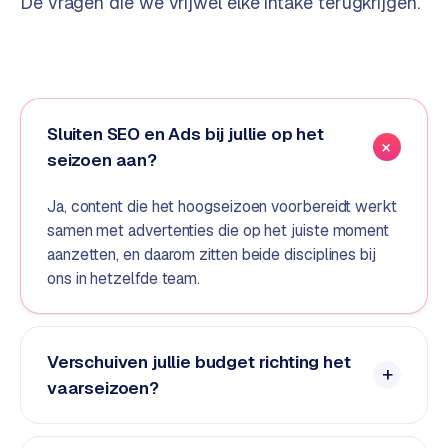
De vragen die we vrijwel elke intake terugkrijgen.
d
s
G
o
Sluiten SEO en Ads bij jullie op het
o
seizoen aan?
g
l
Ja, content die het hoogseizoen voorbereidt werkt
e
samen met advertenties die op het juiste moment
A
aanzetten, en daarom zitten beide disciplines bij
d
s
ons in hetzelfde team.
u
i
t
Verschuiven jullie budget richting het
b
vaarseizoen?
e
s
t