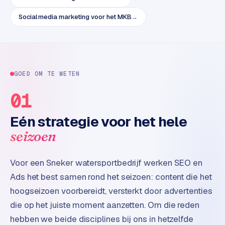
e
t
Social media marketing voor het MKB
→
s
e
n
w
i
GOED OM TE WETEN
n
k
01
e
l
Eén strategie voor het hele
seizoen
W
o
Voor een Sneker watersportbedrijf werken SEO en
o
n
Ads het best samen rond het seizoen: content die het
e
hoogseizoen voorbereidt, versterkt door advertenties
n
die op het juiste moment aanzetten. Om die reden
i
hebben we beide disciplines bij ons in hetzelfde
n