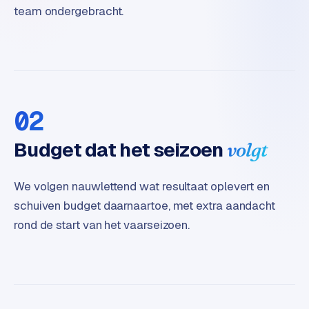
t
team ondergebracht.
e
r
i
e
u
r
02
I
Budget dat het seizoen
volgt
n
d
u
We volgen nauwlettend wat resultaat oplevert en
s
schuiven budget daarnaartoe, met extra aandacht
t
rond de start van het vaarseizoen.
r
i
e
e
n