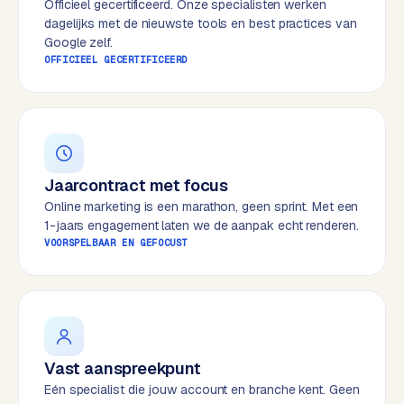
Officieel gecertificeerd. Onze specialisten werken
e
dagelijks met de nieuwste tools en best practices van
s
Google zelf.
s
OFFICIEEL GECERTIFICEERD
w
e
b
s
i
Jaarcontract met focus
t
e
Online marketing is een marathon, geen sprint. Met een
1-jaars engagement laten we de aanpak echt renderen.
VOORSPELBAAR EN GEFOCUST
M
a
a
t
w
e
Vast aanspreekpunt
r
Eén specialist die jouw account en branche kent. Geen
k