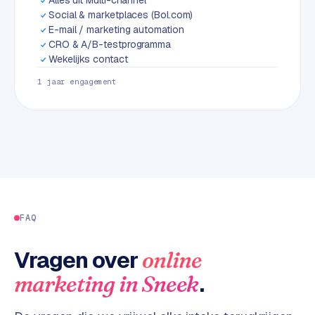
L
Social & marketplaces (Bol.com)
i
E-mail / marketing automation
n
CRO & A/B-testprogramma
k
Wekelijks contact
b
1 jaar engagement
u
i
l
d
i
n
g
G
FAQ
o
o
Vragen over
online
g
.
marketing
in
Sneek
l
e
A