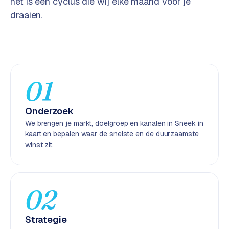
het is een cyclus die wij elke maand voor je
e
draaien.
n
t
r
a
l
·
01
S
h
Onderzoek
o
We brengen je markt, doelgroep en kanalen in Sneek in
p
kaart en bepalen waar de snelste en de duurzaamste
i
winst zit.
f
y
S
02
t
o
Strategie
c