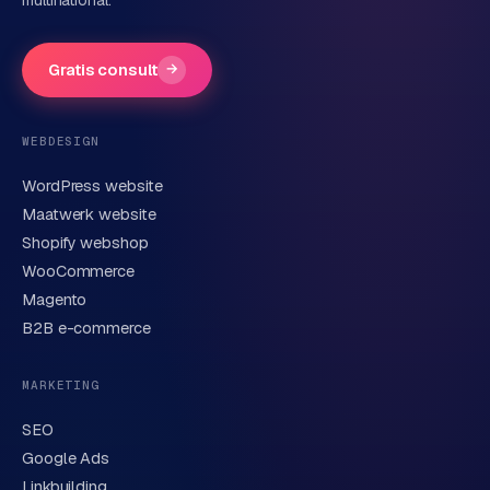
multinational.
Bedrijfsnaam
(optioneel)
Gratis consult
→
Telefoonnummer
(optioneel)
WEBDESIGN
WordPress website
E-mail
Maatwerk website
Shopify webshop
WooCommerce
Korte omschrijving van je vraag of project
Magento
B2B e-commerce
MARKETING
SEO
Google Ads
Linkbuilding