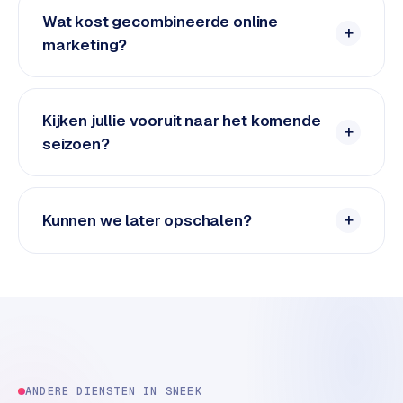
e
Wat kost gecombineerde online
d
marketing?
e
n
S
Kijken jullie vooruit naar het komende
o
seizoen?
c
i
a
Kunnen we later opschalen?
l
m
e
d
i
a
C
o
ANDERE DIENSTEN IN
SNEEK