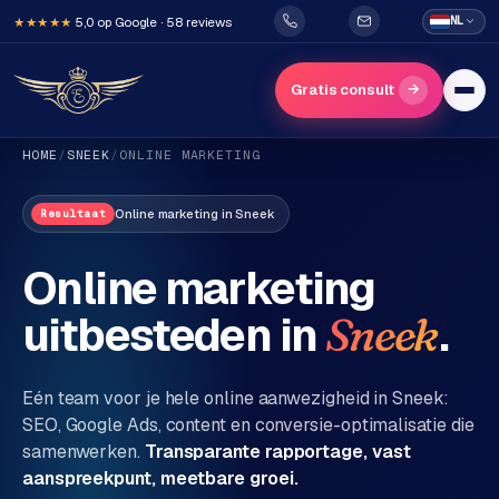
5,0 op Google · 58 reviews
NL
★★★★★
→
Gratis consult
HOME
/
SNEEK
/
ONLINE MARKETING
Online marketing
in
Sneek
Resultaat
Online marketing
uitbesteden in
.
Sneek
H
o
m
Eén team voor je hele online aanwezigheid in
Sneek
:
e
SEO, Google Ads, content en conversie-optimalisatie die
samenwerken.
Transparante rapportage, vast
Diensten
aanspreekpunt, meetbare groei.