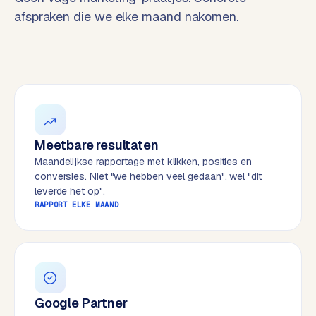
t
B
afspraken die we elke maand nakomen.
e
-
c
o
m
m
e
r
Meetbare resultaten
c
Maandelijkse rapportage met klikken, posities en
e
→
conversies. Niet "we hebben veel gedaan", wel "dit
leverde het op".
RAPPORT ELKE MAAND
WEBSITES
W
o
r
d
P
Google Partner
r