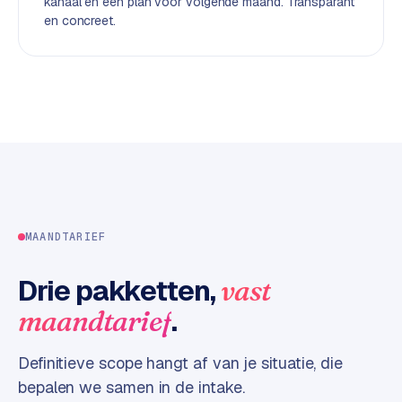
kanaal en een plan voor volgende maand. Transparant
d
en concreet.
L
a
b
e
l
5
1
C
MAANDTARIEF
y
c
Drie pakketten,
vast
l
e
.
maandtarief
s
o
Definitieve scope hangt af van je situatie, die
f
bepalen we samen in de intake.
t