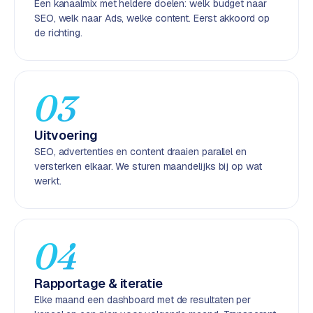
Een kanaalmix met heldere doelen: welk budget naar
k
SEO, welk naar Ads, welke content. Eerst akkoord op
F
de richting.
l
o
w
03
S
w
Uitvoering
a
n
SEO, advertenties en content draaien parallel en
p
versterken elkaar. We sturen maandelijks bij op wat
werkt.
r
o
d
u
04
c
t
f
Rapportage & iteratie
e
Elke maand een dashboard met de resultaten per
e