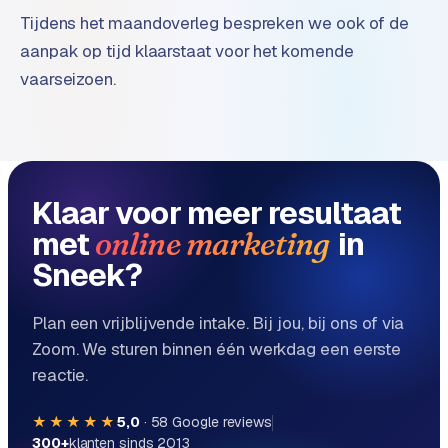
e
Tijdens het maandoverleg bespreken we ook of de
aanpak op tijd klaarstaat voor het komende
vaarseizoen.
Klaar voor meer resultaat
met
in
online marketing
Sneek?
Plan een vrijblijvende intake. Bij jou, bij ons of via
Zoom. We sturen binnen één werkdag een eerste
reactie.
★★★★★
5,0
·
58
Google reviews
300+
klanten sinds 2013