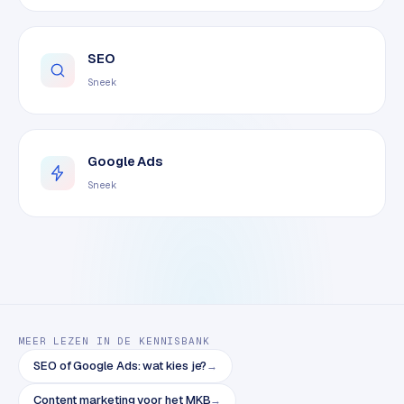
o
m
m
SEO
a
Sneek
r
k
e
t
Google Ads
p
Sneek
l
a
c
e
BRANCHE-
EXPERTISE
MEER LEZEN IN DE KENNISBANK
F
SEO of Google Ads: wat kies je?
→
i
Content marketing voor het MKB
→