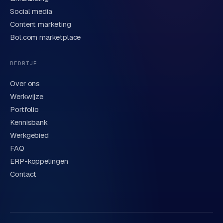
Verstuur aanvraag
→
Social media
Content marketing
We behandelen je gegevens zorgvuldig conform onze
privacyverklaring
. Of bel direct
0318 78 72 88
.
Bol.com marketplace
BEDRIJF
Over ons
Werkwijze
Portfolio
Kennisbank
Werkgebied
FAQ
ERP-koppelingen
Contact