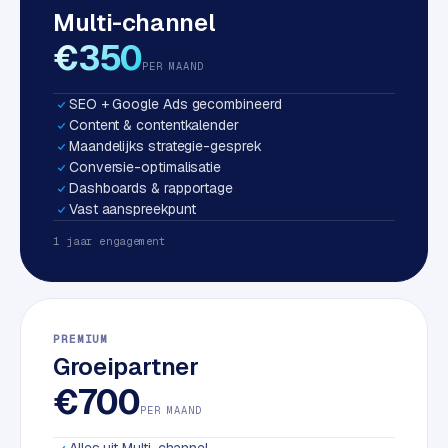
Multi-channel
S
E
€350
O
PER MAAND
SEO + Google Ads gecombineerd
S
Content & contentkalender
E
Maandelijks strategie-gesprek
O
Conversie-optimalisatie
u
Dashboards & rapportage
i
Vast aanspreekpunt
t
1 jaar engagement
b
e
s
t
PREMIUM
e
Groeipartner
d
e
€700
n
PER MAAND
Alles uit Multi-channel