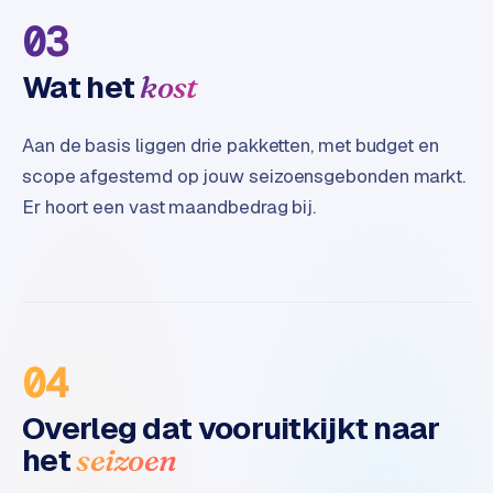
B
03
2
B
Wat het
kost
R
e
Aan de basis liggen drie pakketten, met budget en
t
scope afgestemd op jouw seizoensgebonden markt.
a
Er hoort een vast maandbedrag bij.
i
l
m
u
l
t
i
04
-
s
Overleg dat vooruitkijkt naar
t
het
seizoen
o
r