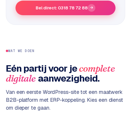
e
Bel direct: 0318 78 72 88
→
s
s
w
e
b
s
WAT WE DOEN
i
t
Eén partij voor je
complete
e
aanwezigheid.
digitale
M
a
Van een eerste WordPress-site tot een maatwerk
a
B2B-platform met ERP-koppeling. Kies een dienst
t
om dieper te gaan.
w
e
r
k