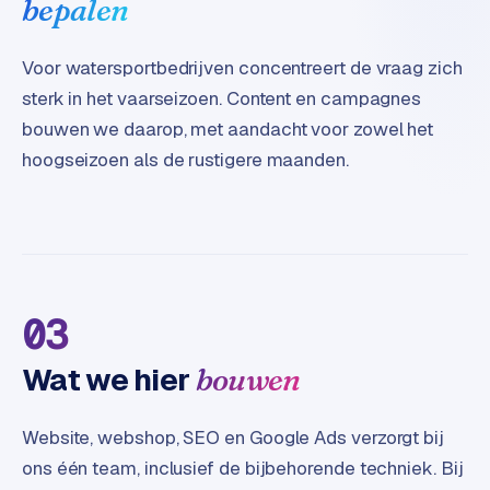
e
bepalen
t
s
Voor watersportbedrijven concentreert de vraag zich
e
sterk in het vaarseizoen. Content en campagnes
n
w
bouwen we daarop, met aandacht voor zowel het
i
hoogseizoen als de rustigere maanden.
n
k
e
l
W
03
o
o
Wat we hier
bouwen
n
e
n
Website, webshop, SEO en Google Ads verzorgt bij
i
ons één team, inclusief de bijbehorende techniek. Bij
n