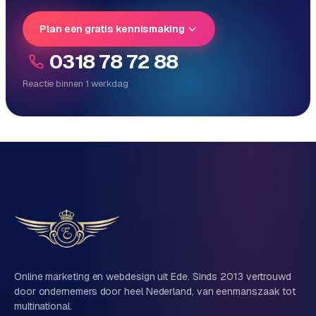
e
Plan een gratis kennismaking
0318 78 72 88
Reactie binnen 1 werkdag
Reactie binnen 1 werkdag
Direct persoonlijk contact, geen ticketsysteem
Vrijblijvend, geen verkooppraat
Eén team voor techniek én marketing
Vertel ons over je project
Naam
Online marketing en webdesign uit Ede. Sinds 2013 vertrouwd
door ondernemers door heel Nederland, van eenmanszaak tot
multinational.
Bedrijfsnaam
(optioneel)