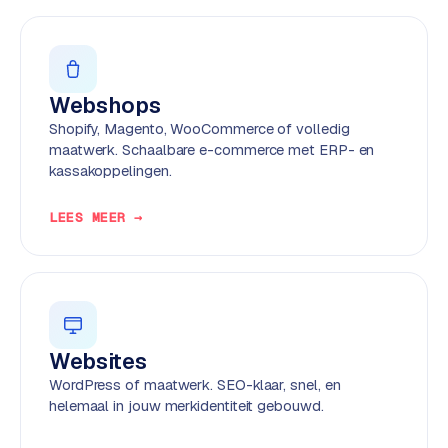
w
e
b
s
Webshops
i
t
Shopify, Magento, WooCommerce of volledig
e
maatwerk. Schaalbare e-commerce met ERP- en
kassakoppelingen.
ERP &
PREMIUM
LEES MEER →
KOPPELINGEN
B
u
s
i
n
Websites
e
WordPress of maatwerk. SEO-klaar, snel, en
s
helemaal in jouw merkidentiteit gebouwd.
s
C