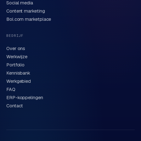
Social media
Content marketing
We behandelen je gegevens zorgvuldig conform onze
privacyverklaring
. Of bel direct
0318 78 72 88
.
Bol.com marketplace
BEDRIJF
Over ons
Werkwijze
Portfolio
Kennisbank
Werkgebied
FAQ
ERP-koppelingen
Contact