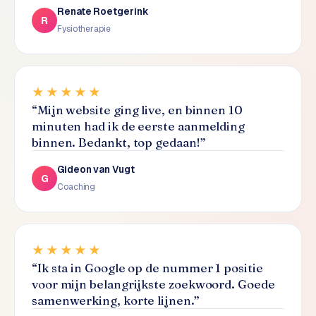
L
Renate Roetgerink
R
i
Fysiotherapie
n
k
b
u
★★★★★
i
“
Mijn website ging live, en binnen 10
l
minuten had ik de eerste aanmelding
d
binnen. Bedankt, top gedaan!
”
i
n
Gideon van Vugt
G
g
Coaching
G
o
★★★★★
o
g
“
Ik sta in Google op de nummer 1 positie
l
voor mijn belangrijkste zoekwoord. Goede
e
samenwerking, korte lijnen.
”
A