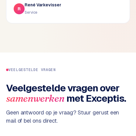
René Varkevisser
d
R
Service
s
G
o
o
g
l
e
A
VEELGESTELDE VRAGEN
d
s
Veelgestelde vragen over
u
met Exceptis.
samenwerken
i
t
b
Geen antwoord op je vraag? Stuur gerust een
e
mail of bel ons direct.
s
t