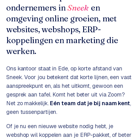
o
w
ondernemers in
Sneek
en
C
i
omgeving online groeien, met
o
j
m
websites, webshops, ERP-
z
m
e
koppelingen en marketing die
e
r
werken.
c
F
e
A
Ons kantoor staat in Ede, op korte afstand van
w
Q
e
Sneek
. Voor jou betekent dat korte lijnen, een vast
b
aanspreekpunt en, als het uitkomt, gewoon een
C
s
gesprek aan tafel. Komt het beter uit via Zoom?
h
o
Net zo makkelijk.
Eén team dat je bij naam kent
,
o
n
geen tussenpartijen.
p
t
a
Of je nu een nieuwe website nodig hebt, je
B
c
2
webshop wil koppelen aan je ERP-pakket, of beter