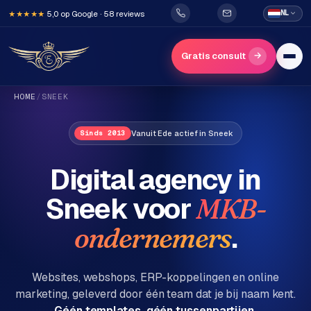
5,0 op Google · 58 reviews
NL
★★★★★
→
Gratis consult
HOME
/
SNEEK
Vanuit Ede actief in Sneek
Sinds 2013
Digital agency in
Sneek
voor
MKB-
H
o
.
ondernemers
m
e
Websites, webshops, ERP-koppelingen en online
marketing, geleverd door één team dat je bij naam kent.
Diensten
Géén templates, géén tussenpartijen.