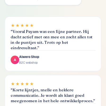
S
E
O
★★★★★
S
“
Vooral Payam was een fijne partner. Hij
E
dacht actief met ons mee en zocht alles tot
O
in de puntjes uit. Trots op het
u
eindresultaat.
”
i
t
Alwero Shop
b
A
B2C webshop
e
s
t
e
★★★★★
d
“
Korte lijntjes, snelle en heldere
e
communicatie. Je wordt als klant goed
n
meegenomen in het hele ontwikkelproces.
”