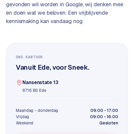
t
B
gevonden wil worden in Google, wij denken mee
e
en doen wat we beloven. Een vrijblijvende
-
kennismaking kan vandaag nog.
c
o
m
m
e
r
ONS KANTOOR
c
Vanuit Ede, voor Sneek.
e
→
Nansenstate 13
WEBSITES
6716 BS Ede
W
o
Maandag - donderdag
09:00 - 17:00
r
Vrijdag
09:00 - 16:00
d
Weekend
Gesloten
P
r