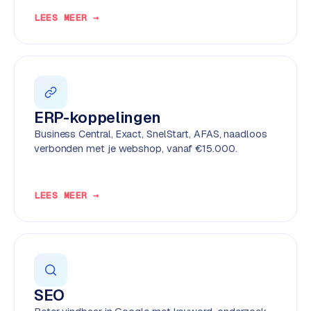
e
LEES MEER →
n
t
r
a
l
·
ERP-koppelingen
S
Business Central, Exact, SnelStart, AFAS, naadloos
h
verbonden met je webshop, vanaf €15.000.
o
p
i
LEES MEER →
f
y
S
t
o
SEO
c