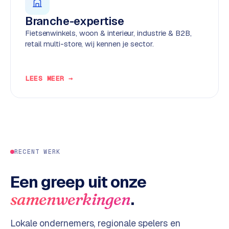
d
Branche-expertise
Fietsenwinkels, woon & interieur, industrie & B2B,
L
retail multi-store, wij kennen je sector.
a
b
e
LEES MEER →
l
5
1
C
y
RECENT WERK
c
l
e
Een greep uit onze
s
.
samenwerkingen
o
f
Lokale ondernemers, regionale spelers en
t