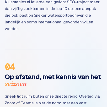
Klusprecies.nl leverde een gericht SEO-traject meer
t
dan vijftig zoektermen in de top 10 op, een aanpak
e
r
die ook past bij Sneker watersportbedrijven die
i
landelijk en soms internationaal gevonden willen
e
worden.
u
r
I
n
d
04
u
s
Op afstand, met kennis van het
t
r
seizoen
i
e
Sneek ligt ruim buiten onze directe regio. Overleg via
e
n
Zoom of Teams is hier de norm, met een vast