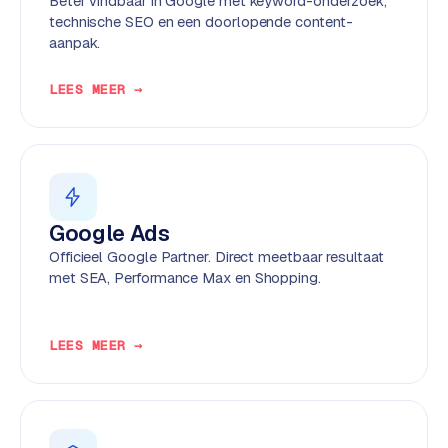
Beter vindbaar in Google met keyword-onderzoek,
k
technische SEO en een doorlopende content-
F
aanpak.
l
o
LEES MEER →
w
S
w
a
n
Google Ads
p
Officieel Google Partner. Direct meetbaar resultaat
r
met SEA, Performance Max en Shopping.
o
d
u
LEES MEER →
c
t
f
e
e