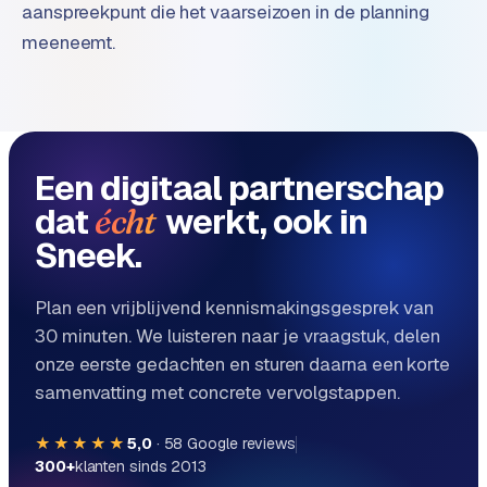
B
aanspreekpunt die het vaarseizoen in de planning
2
meeneemt.
B
R
e
t
Een digitaal partnerschap
a
i
dat
werkt, ook in
écht
l
Sneek.
m
u
l
Plan een vrijblijvend kennismakingsgesprek van
t
30 minuten. We luisteren naar je vraagstuk, delen
i
onze eerste gedachten en sturen daarna een korte
-
samenvatting met concrete vervolgstappen.
s
t
★★★★★
5,0
·
58
Google reviews
o
300+
klanten sinds 2013
r