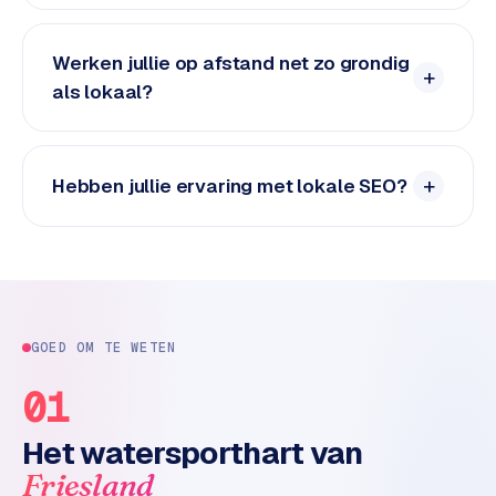
n
t
e
Werken jullie op afstand net zo grondig
n
als lokaal?
t
m
a
r
Hebben jullie ervaring met lokale SEO?
k
e
t
i
n
g
GOED OM TE WETEN
B
01
o
l
Het watersporthart van
.
Friesland
c