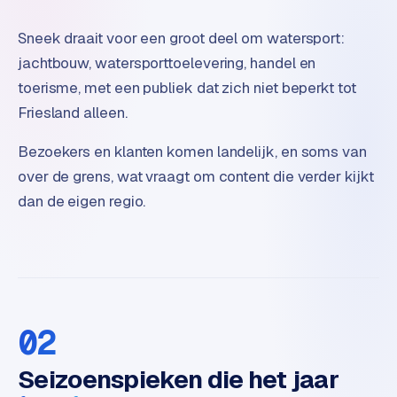
o
m
Sneek draait voor een groot deel om watersport:
m
jachtbouw, watersporttoelevering, handel en
a
toerisme, met een publiek dat zich niet beperkt tot
r
Friesland alleen.
k
e
Bezoekers en klanten komen landelijk, en soms van
t
over de grens, wat vraagt om content die verder kijkt
p
l
dan de eigen regio.
a
c
e
BRANCHE-
EXPERTISE
02
F
Seizoenspieken die het jaar
i