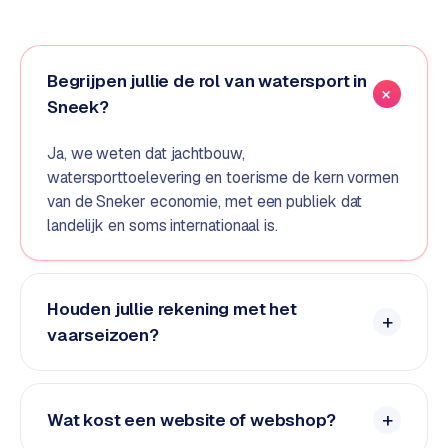
e
d
e
Begrijpen jullie de rol van watersport in
n
Sneek?
S
o
Ja, we weten dat jachtbouw,
c
watersporttoelevering en toerisme de kern vormen
i
van de Sneker economie, met een publiek dat
a
landelijk en soms internationaal is.
l
m
e
Houden jullie rekening met het
d
vaarseizoen?
i
a
C
Wat kost een website of webshop?
o