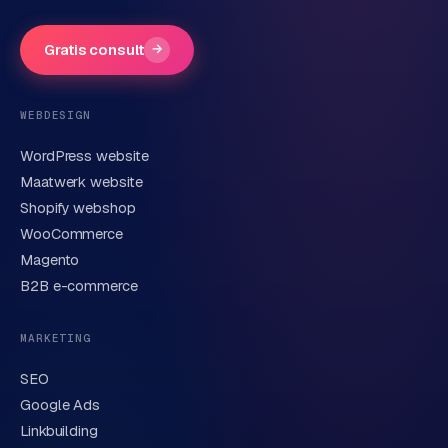
Gratis consult
→
Telefoonnummer
(optioneel)
WEBDESIGN
WordPress website
E-mail
Maatwerk website
Shopify webshop
WooCommerce
Korte omschrijving van je vraag of project
Magento
B2B e-commerce
MARKETING
SEO
Google Ads
Linkbuilding
Verstuur aanvraag
→