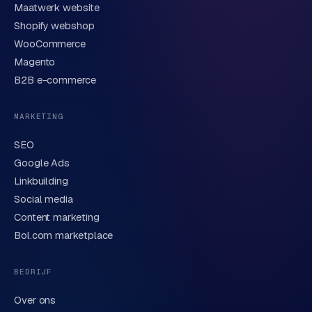
Maatwerk website
Shopify webshop
WooCommerce
Korte omschrijving van je vraag of project
Magento
B2B e-commerce
MARKETING
SEO
Google Ads
Linkbuilding
Verstuur aanvraag
→
Social media
Content marketing
We behandelen je gegevens zorgvuldig conform onze
privacyverklaring
. Of bel direct
0318 78 72 88
.
Bol.com marketplace
BEDRIJF
Over ons