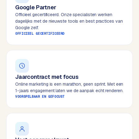
e
Google Partner
s
Officieel gecertificeerd. Onze specialisten werken
s
dagelijks met de nieuwste tools en best practices van
w
Google zelf.
OFFICIEEL GECERTIFICEERD
e
b
s
i
t
e
Jaarcontract met focus
Online marketing is een marathon, geen sprint. Met een
M
1-jaars engagement laten we de aanpak echt renderen.
a
VOORSPELBAAR EN GEFOCUST
a
t
w
e
r
k