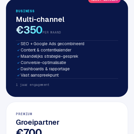
S
BUSINESS
E
Multi-channel
O
€350
PER MAAND
S
E
SEO + Google Ads gecombineerd
O
Content & contentkalender
u
Maandelijks strategie-gesprek
i
Conversie-optimalisatie
t
Dashboards & rapportage
b
Vast aanspreekpunt
e
1 jaar engagement
s
t
e
d
PREMIUM
e
Groeipartner
n
€700