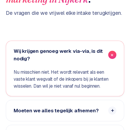
d
De vragen die we vrijwel elke intake terugkrijgen.
s
G
o
o
g
Wij krijgen genoeg werk via-via, is dit
l
nodig?
e
A
Nu misschien niet. Het wordt relevant als een
d
vaste klant wegvalt of de inkopers bij je klanten
s
wisselen. Dan wil je niet vanaf nul beginnen.
u
i
t
b
Moeten we alles tegelijk afnemen?
e
s
t