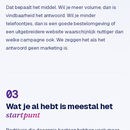
B
Dat bepaalt het middel. Wil je meer volume, dan is
2
B
vindbaarheid het antwoord. Wil je minder
telefoontjes, dan is een goede bestelomgeving of
R
een uitgebreidere website waarschijnlijk nuttiger dan
e
welke campagne ook. We zeggen het als het
t
antwoord geen marketing is.
a
i
l
m
u
l
t
03
i
-
Wat je al hebt is meestal het
s
startpunt
t
o
r