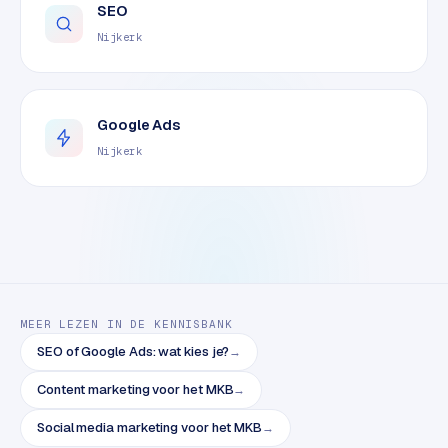
SEO
o
m
Nijkerk
m
a
r
Google Ads
k
Nijkerk
e
t
p
l
a
c
e
MEER LEZEN IN DE KENNISBANK
BRANCHE-
SEO of Google Ads: wat kies je?
→
EXPERTISE
Content marketing voor het MKB
→
F
i
Social media marketing voor het MKB
→