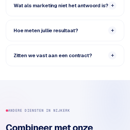
e
Wat als marketing niet het antwoord is?
d
e
n
Hoe meten jullie resultaat?
S
o
c
Zitten we vast aan een contract?
i
a
l
m
e
d
i
a
ANDERE DIENSTEN IN
NIJKERK
C
o
Combineer met onze