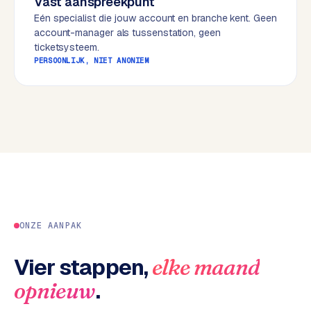
Vast aanspreekpunt
w
Eén specialist die jouw account en branche kent. Geen
e
account-manager als tussenstation, geen
b
ticketsysteem.
s
PERSOONLIJK, NIET ANONIEM
i
t
e
ERP &
PREMIUM
KOPPELINGEN
B
u
s
ONZE AANPAK
i
n
e
Vier stappen,
elke maand
s
.
opnieuw
s
C