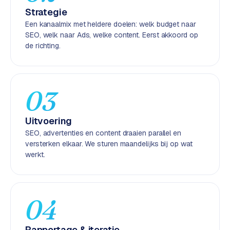
k
Strategie
F
Een kanaalmix met heldere doelen: welk budget naar
l
SEO, welk naar Ads, welke content. Eerst akkoord op
o
de richting.
w
S
w
03
a
n
Uitvoering
p
SEO, advertenties en content draaien parallel en
r
versterken elkaar. We sturen maandelijks bij op wat
o
werkt.
d
u
c
t
04
f
e
e
Rapportage & iteratie