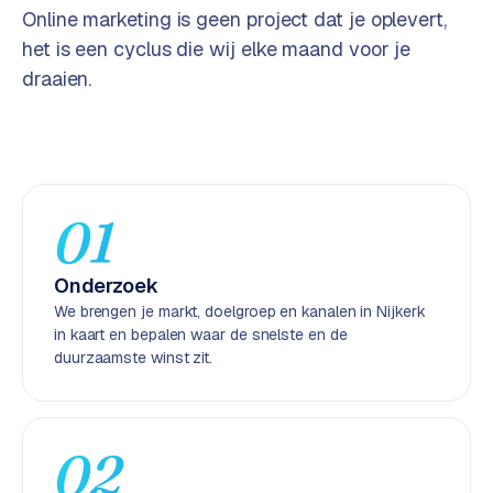
Online marketing is geen project dat je oplevert,
e
n
het is een cyclus die wij elke maand voor je
t
draaien.
r
a
l
·
S
01
h
o
p
Onderzoek
i
We brengen je markt, doelgroep en kanalen in Nijkerk
f
in kaart en bepalen waar de snelste en de
y
duurzaamste winst zit.
S
t
o
02
c