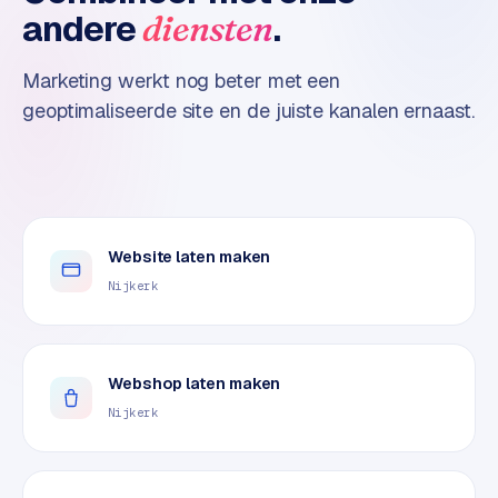
n
andere
.
diensten
t
e
Marketing werkt nog beter met een
n
t
geoptimaliseerde site en de juiste kanalen ernaast.
m
a
r
k
e
Website laten maken
t
i
Nijkerk
n
g
Webshop laten maken
B
o
Nijkerk
l
.
c