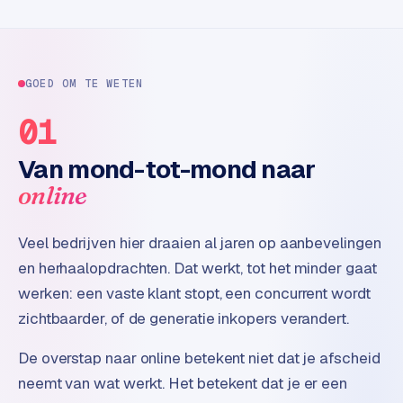
e
t
s
e
n
GOED OM TE WETEN
w
01
i
n
Van mond-tot-mond naar
k
e
online
l
Veel bedrijven hier draaien al jaren op aanbevelingen
W
en herhaalopdrachten. Dat werkt, tot het minder gaat
o
o
werken: een vaste klant stopt, een concurrent wordt
n
zichtbaarder, of de generatie inkopers verandert.
e
n
De overstap naar online betekent niet dat je afscheid
i
neemt van wat werkt. Het betekent dat je er een
n