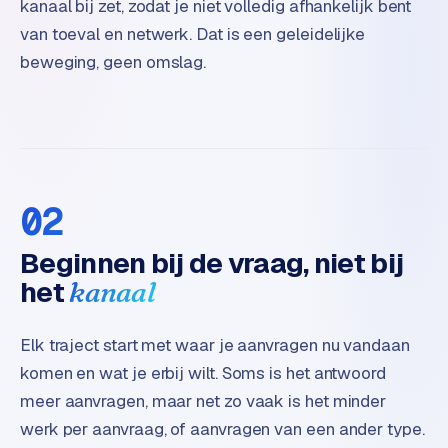
kanaal bij zet, zodat je niet volledig afhankelijk bent
t
van toeval en netwerk. Dat is een geleidelijke
e
r
beweging, geen omslag.
i
e
u
r
I
02
n
d
Beginnen bij de vraag, niet bij
u
het
kanaal
s
t
r
Elk traject start met waar je aanvragen nu vandaan
i
komen en wat je erbij wilt. Soms is het antwoord
e
meer aanvragen, maar net zo vaak is het minder
e
werk per aanvraag, of aanvragen van een ander type.
n