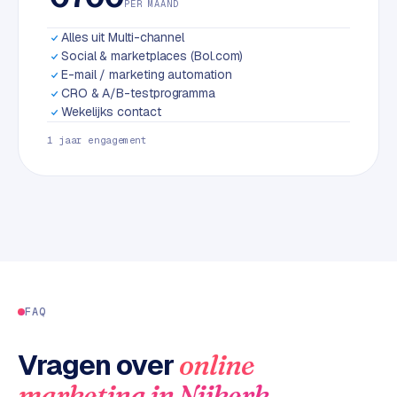
PER MAAND
L
i
Alles uit Multi-channel
n
Social & marketplaces (Bol.com)
k
E-mail / marketing automation
b
CRO & A/B-testprogramma
u
Wekelijks contact
i
1 jaar engagement
l
d
i
n
g
G
o
FAQ
o
g
Vragen over
online
l
e
.
marketing
in
Nijkerk
A