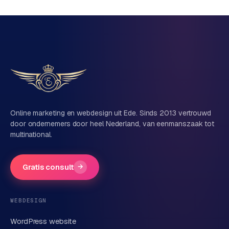
Vrijblijvend, geen verkooppraat
Eén team voor techniek én marketing
Vertel ons over je project
Naam
Online marketing en webdesign uit Ede. Sinds 2013 vertrouwd
door ondernemers door heel Nederland, van eenmanszaak tot
multinational.
Bedrijfsnaam
(optioneel)
Gratis consult
→
Telefoonnummer
(optioneel)
WEBDESIGN
WordPress website
E-mail