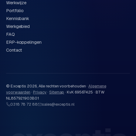
Werkwijze
Portfolio
Kennisbank
Werkgebied
FAQ
ERP-koppelingen
Contact
© Exceptis
2026
, Alle rechten voorbehouden ·
Algemene
voorwaarden
·
Privacy
·
Sitemap
·
KvK 69567425 · BTW
NL857921903B01
0318 78 72 88
sales@exceptis.nl