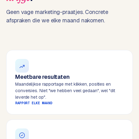
t
B
e
Geen vage marketing-praatjes. Concrete
-
afspraken die we elke maand nakomen.
c
o
m
m
e
r
c
e
→
Meetbare resultaten
Maandelijkse rapportage met klikken, posities en
conversies. Niet "we hebben veel gedaan", wel "dit
WEBSITES
leverde het op".
W
RAPPORT ELKE MAAND
o
r
d
P
r