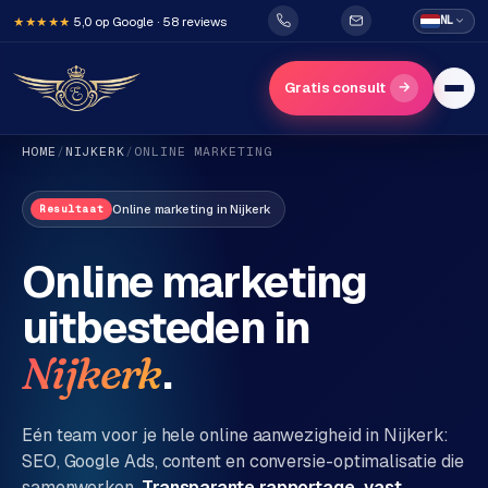
5,0 op Google · 58 reviews
NL
★★★★★
→
Gratis consult
HOME
/
NIJKERK
/
ONLINE MARKETING
Online marketing
in
Nijkerk
Resultaat
Online marketing
uitbesteden in
H
o
.
Nijkerk
m
e
Eén team voor je hele online aanwezigheid in
Nijkerk
:
SEO, Google Ads, content en conversie-optimalisatie die
Diensten
samenwerken.
Transparante rapportage, vast