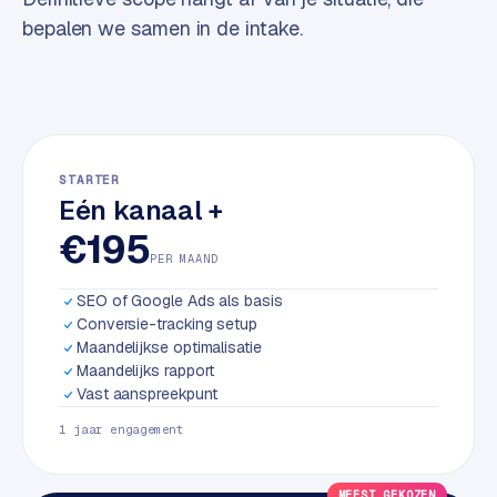
w
bepalen we samen in de intake.
a
r
e
·
W
o
STARTER
o
Eén kanaal +
C
€195
o
PER MAAND
m
m
SEO of Google Ads als basis
e
Conversie-tracking setup
r
Maandelijkse optimalisatie
c
Maandelijks rapport
Vast aanspreekpunt
e
1 jaar engagement
ONLINE
MARKETING
MEEST GEKOZEN