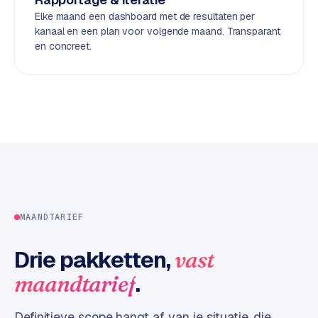
d
Elke maand een dashboard met de resultaten per
kanaal en een plan voor volgende maand. Transparant
en concreet.
L
a
b
e
l
5
1
C
y
c
MAANDTARIEF
l
e
Drie pakketten,
vast
s
.
maandtarief
o
f
t
Definitieve scope hangt af van je situatie, die