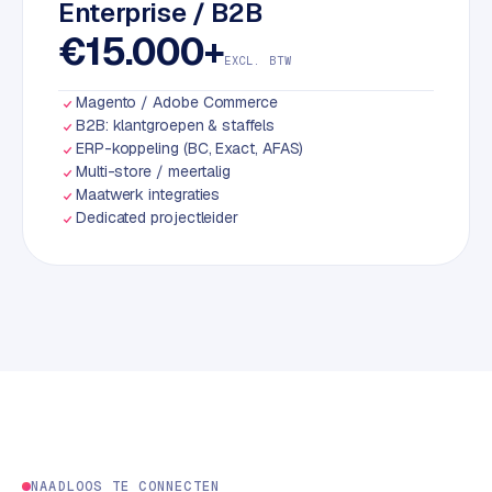
Enterprise / B2B
S
€15.000+
E
EXCL. BTW
O
Magento / Adobe Commerce
S
B2B: klantgroepen & staffels
E
ERP-koppeling (BC, Exact, AFAS)
Multi-store / meertalig
O
Maatwerk integraties
u
Dedicated projectleider
i
t
b
e
s
t
e
d
e
n
NAADLOOS TE CONNECTEN