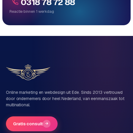
0318 78 72 88
Reactie binnen 1 werkdag
Reactie binnen 1 werkdag
Direct persoonlijk contact, geen ticketsysteem
Vrijblijvend, geen verkooppraat
Eén team voor techniek én marketing
Vertel ons over je project
Naam
Online marketing en webdesign uit Ede. Sinds 2013 vertrouwd
door ondernemers door heel Nederland, van eenmanszaak tot
multinational.
Bedrijfsnaam
(optioneel)
Gratis consult
→
Telefoonnummer
(optioneel)