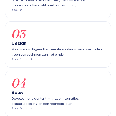
Sitemap, keyword-onderzoek, platform-keuze,
e
contentplan. Eerst akkoord op de richting.
n
Week 2
t
r
a
03
l
·
Design
S
Maatwerk in Figma. Per template akkoord voor we coden,
h
geen verrassingen aan het einde.
o
Week 3 tot 4
p
i
f
04
y
Bouw
S
Development, content-migratie, integraties,
t
betaalkoppeling en een redirects-plan.
o
Week 5 tot 7
c