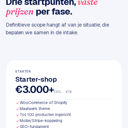
Drie startpunten,
vaste
d
per fase.
prijzen
L
Definitieve scope hangt af van je situatie, die
a
bepalen we samen in de intake.
b
e
l
5
1
C
STARTER
Starter-shop
y
c
€3.000+
l
EXCL. BTW
e
WooCommerce of Shopify
s
Maatwerk theme
o
Tot 100 producten ingericht
f
Mollie/Stripe-koppeling
t
SEO-fundament