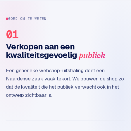
t
e
r
GOED OM TE WETEN
i
01
e
u
Verkopen aan een
r
kwaliteitsgevoelig
publiek
I
n
Een generieke webshop-uitstraling doet een
d
Naardense zaak vaak tekort. We bouwen de shop zo
u
s
dat de kwaliteit die het publiek verwacht ook in het
t
ontwerp zichtbaar is.
r
i
e
e
n