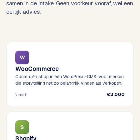
samen in de intake. Geen voorkeur vooraf, wel een
o
w
eerlijk advies.
C
i
o
j
m
z
m
e
e
r
c
F
W
e
A
WooCommerce
w
Q
Content én shop in één WordPress-CMS. Voor merken
e
die storytelling net zo belangrijk vinden als verkopen.
b
C
s
€3.000
Vanaf
h
o
o
n
p
t
a
S
B
c
2
Shopify