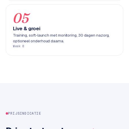
k
F
05
l
o
Live & groei
w
Training, soft-launch met monitoring, 30 dagen nazorg,
optioneel onderhoud daarna.
S
Week 8
w
a
n
p
r
o
d
u
c
t
PRIJSINDICATIE
f
e
e