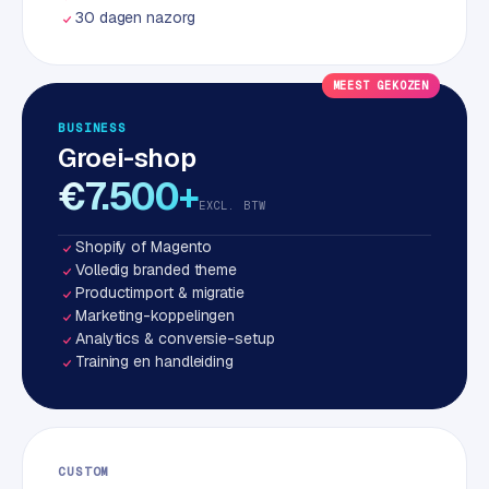
w
30 dagen nazorg
a
r
e
MEEST GEKOZEN
·
BUSINESS
W
Groei-shop
o
€7.500+
o
EXCL. BTW
C
o
Shopify of Magento
m
Volledig branded theme
m
Productimport & migratie
e
Marketing-koppelingen
r
Analytics & conversie-setup
Training en handleiding
c
e
ONLINE
MARKETING
CUSTOM