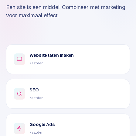
o
Een site is een middel. Combineer met marketing
m
voor maximaal effect.
m
a
r
k
e
t
Website laten maken
p
Naarden
l
a
c
e
SEO
Naarden
BRANCHE-
EXPERTISE
F
Google Ads
i
Naarden