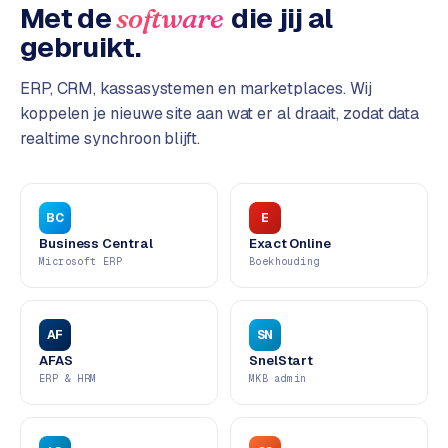
L
Met de
die jij al
software
i
gebruikt.
n
k
ERP, CRM, kassasystemen en marketplaces. Wij
b
koppelen je nieuwe site aan wat er al draait, zodat data
u
realtime synchroon blijft.
i
l
d
i
BC
E
n
Business Central
Exact Online
g
Microsoft ERP
Boekhouding
G
o
AF
SN
o
AFAS
SnelStart
g
ERP & HRM
MKB admin
l
e
A