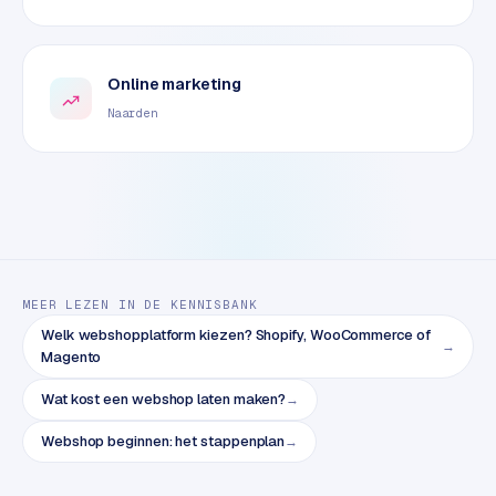
e
t
s
e
Online marketing
n
Naarden
w
i
n
k
e
l
MEER LEZEN IN DE KENNISBANK
W
o
Welk webshopplatform kiezen? Shopify, WooCommerce of
→
Magento
o
n
Wat kost een webshop laten maken?
→
e
n
Webshop beginnen: het stappenplan
→
i
n