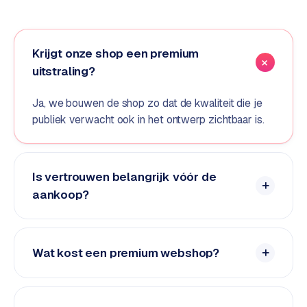
e
d
e
Krijgt onze shop een premium
n
uitstraling?
S
Ja, we bouwen de shop zo dat de kwaliteit die je
o
publiek verwacht ook in het ontwerp zichtbaar is.
c
i
a
l
Is vertrouwen belangrijk vóór de
m
aankoop?
e
d
i
a
Wat kost een premium webshop?
C
o