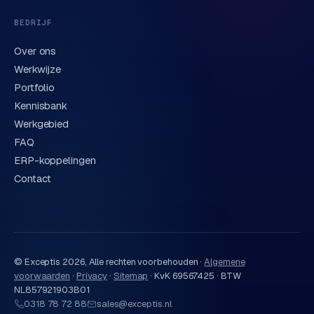
BEDRIJF
Over ons
Werkwijze
Portfolio
Kennisbank
Werkgebied
FAQ
ERP-koppelingen
Contact
© Exceptis
2026
, Alle rechten voorbehouden ·
Algemene
voorwaarden
·
Privacy
·
Sitemap
·
KvK 69567425 · BTW
NL857921903B01
0318 78 72 88
sales@exceptis.nl