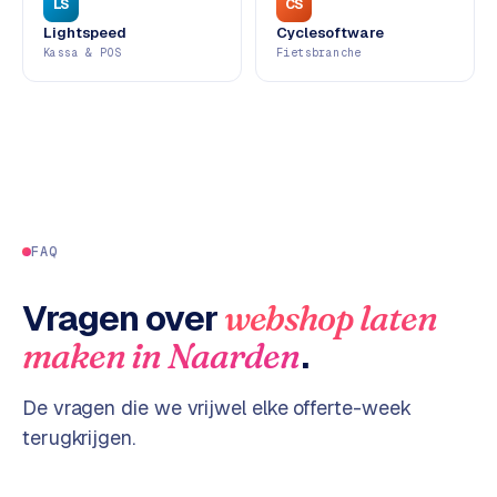
LS
CS
d
Lightspeed
Cyclesoftware
s
Kassa & POS
Fietsbranche
G
o
o
g
l
e
FAQ
A
d
Vragen over
webshop laten
s
u
.
maken
in
Naarden
i
t
De vragen die we vrijwel elke offerte-week
b
e
terugkrijgen.
s
t