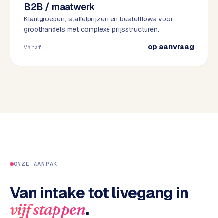
B2B / maatwerk
e
Klantgroepen, staffelprijzen en bestelflows voor
s
groothandels met complexe prijsstructuren.
s
w
op aanvraag
Vanaf
e
b
s
i
t
e
M
a
a
ONZE AANPAK
t
w
Van intake tot livegang in
e
r
.
vijf stappen
k