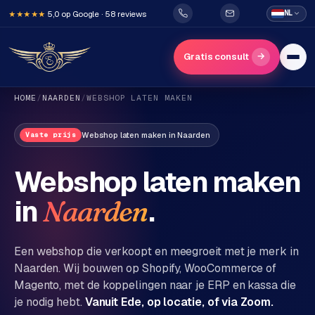
5,0 op Google · 58 reviews
NL
★★★★★
→
Gratis consult
HOME
/
NAARDEN
/
WEBSHOP LATEN MAKEN
Webshop laten maken
in
Naarden
Vaste prijs
Webshop laten maken
in
.
Naarden
H
o
m
Een webshop die verkoopt en meegroeit met je merk in
e
Naarden
. Wij bouwen op Shopify, WooCommerce of
Magento, met de koppelingen naar je ERP en kassa die
Diensten
je nodig hebt.
Vanuit Ede, op locatie, of via Zoom.