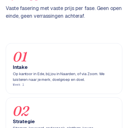
w
Vaste fasering met vaste prijs per fase. Geen open
e
einde, geen verrassingen achteraf.
b
s
i
t
e
01
ERP &
PREMIUM
KOPPELINGEN
Intake
B
Op kantoor in Ede, bij jou in Naarden, of via Zoom. We
luisteren naar je merk, doelgroep en doel.
u
Week 1
s
i
n
02
e
s
s
Strategie
C