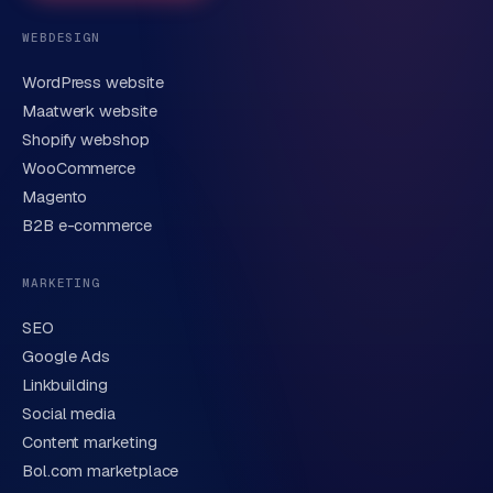
WEBDESIGN
WordPress website
E-mail
Maatwerk website
Shopify webshop
WooCommerce
Korte omschrijving van je vraag of project
Magento
B2B e-commerce
MARKETING
SEO
Google Ads
Linkbuilding
Verstuur aanvraag
→
Social media
Content marketing
We behandelen je gegevens zorgvuldig conform onze
privacyverklaring
. Of bel direct
0318 78 72 88
.
Bol.com marketplace