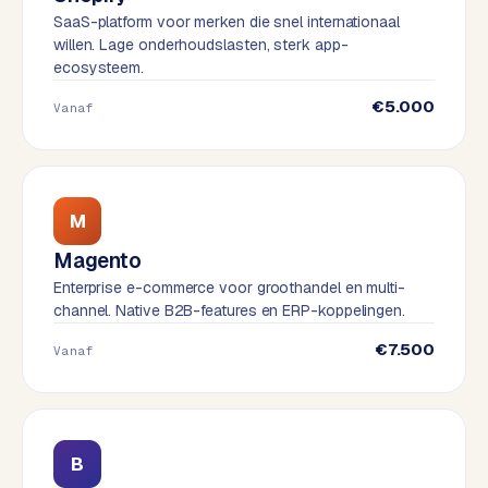
t
B
SaaS-platform voor merken die snel internationaal
e
willen. Lage onderhoudslasten, sterk app-
-
ecosysteem.
c
€5.000
o
Vanaf
m
m
e
r
M
c
e
→
Magento
Enterprise e-commerce voor groothandel en multi-
channel. Native B2B-features en ERP-koppelingen.
WEBSITES
€7.500
Vanaf
W
o
r
d
P
B
r