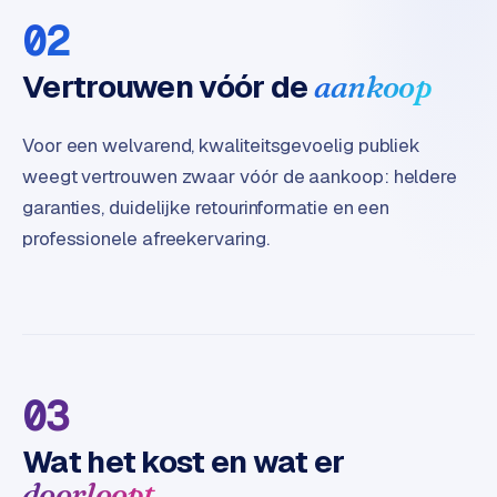
B
02
2
B
Vertrouwen vóór de
aankoop
R
e
Voor een welvarend, kwaliteitsgevoelig publiek
t
weegt vertrouwen zwaar vóór de aankoop: heldere
a
garanties, duidelijke retourinformatie en een
i
l
professionele afreekervaring.
m
u
l
t
i
-
03
s
t
Wat het kost en wat er
o
doorloopt
r