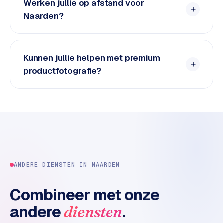
n
Werken jullie op afstand voor
t
Naarden?
e
n
t
Kunnen jullie helpen met premium
m
productfotografie?
a
r
k
e
t
i
n
g
ANDERE DIENSTEN IN
NAARDEN
B
o
Combineer met onze
l
andere
.
diensten
.
c