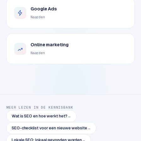
o
Google Ads
m
Naarden
m
a
r
k
Online marketing
e
Naarden
t
p
l
a
c
e
MEER LEZEN IN DE KENNISBANK
BRANCHE-
EXPERTISE
Wat is SEO en hoe werkt het?
→
F
SEO-checklist voor een nieuwe website
→
i
Lokale SEO: lokaal gevonden worden
→