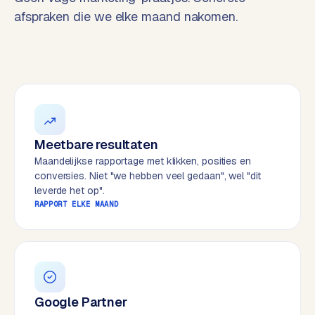
t
B
afspraken die we elke maand nakomen.
e
-
c
o
m
m
e
r
Meetbare resultaten
c
Maandelijkse rapportage met klikken, posities en
e
→
conversies. Niet "we hebben veel gedaan", wel "dit
leverde het op".
RAPPORT ELKE MAAND
WEBSITES
W
o
r
d
P
Google Partner
r