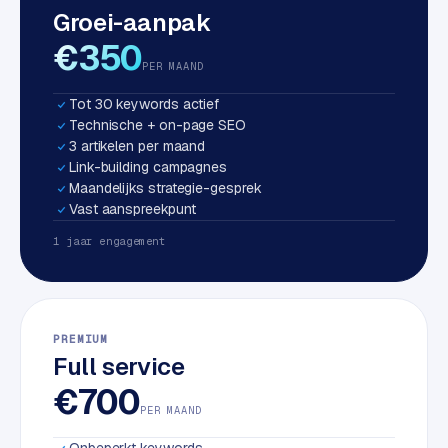
Groei-aanpak
S
E
€350
O
PER MAAND
Tot 30 keywords actief
S
Technische + on-page SEO
E
3 artikelen per maand
O
Link-building campagnes
u
Maandelijks strategie-gesprek
i
Vast aanspreekpunt
t
1 jaar engagement
b
e
s
t
PREMIUM
e
Full service
d
e
€700
n
PER MAAND
Onbeperkt keywords