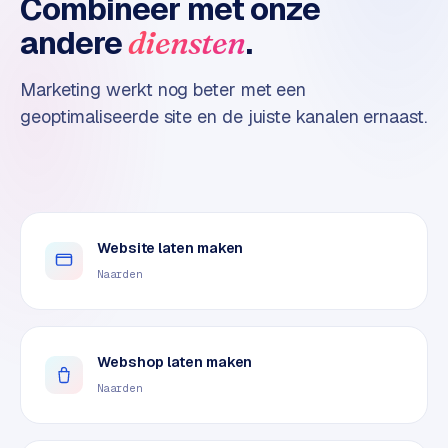
Combineer met onze
n
t
andere
.
diensten
e
n
Marketing werkt nog beter met een
t
geoptimaliseerde site en de juiste kanalen ernaast.
m
a
r
k
e
t
Website laten maken
i
Naarden
n
g
B
Webshop laten maken
o
Naarden
l
.
c