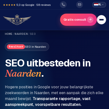
5,0 op Google · 58 reviews
NL
★★★★★
→
Gratis consult
HOME
/
NAARDEN
/
SEO
SEO
in
Naarden
Resultaat
SEO uitbesteden in
.
Naarden
H
o
m
Hogere posities in Google voor jouw belangrijkste
e
zoekwoorden in
Naarden
, met een aanpak die zich elke
maand bewijst.
Transparante rapportage, vast
Diensten
aanspreekpunt, voorspelbare resultaten.