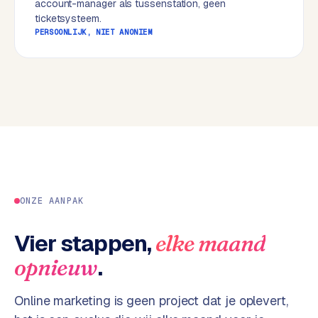
account-manager als tussenstation, geen
w
ticketsysteem.
e
PERSOONLIJK, NIET ANONIEM
b
s
i
t
e
ERP &
PREMIUM
KOPPELINGEN
B
u
ONZE AANPAK
s
i
Vier stappen,
elke maand
n
.
opnieuw
e
s
s
Online marketing is geen project dat je oplevert,
C