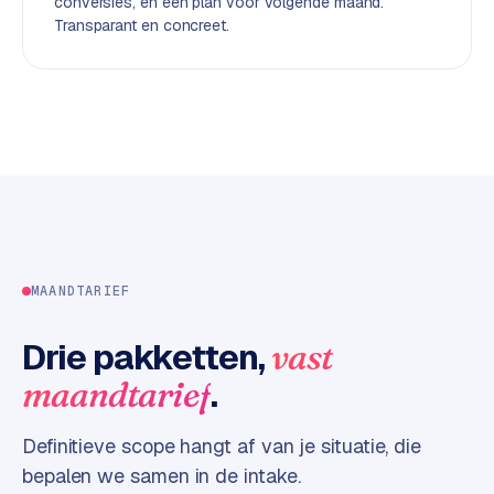
conversies, en een plan voor volgende maand.
d
Transparant en concreet.
L
a
b
e
l
5
1
C
MAANDTARIEF
y
c
Drie pakketten,
vast
l
e
.
maandtarief
s
o
Definitieve scope hangt af van je situatie, die
f
bepalen we samen in de intake.
t