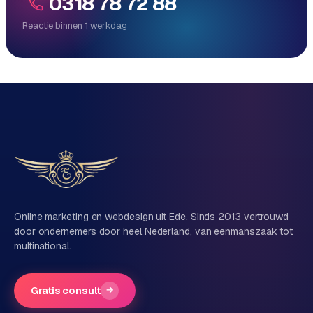
0318 78 72 88
Reactie binnen 1 werkdag
Reactie binnen 1 werkdag
Direct persoonlijk contact, geen ticketsysteem
Vrijblijvend, geen verkooppraat
Eén team voor techniek én marketing
Vertel ons over je project
Naam
Online marketing en webdesign uit Ede. Sinds 2013 vertrouwd
door ondernemers door heel Nederland, van eenmanszaak tot
multinational.
Bedrijfsnaam
(optioneel)
Gratis consult
→
Telefoonnummer
(optioneel)