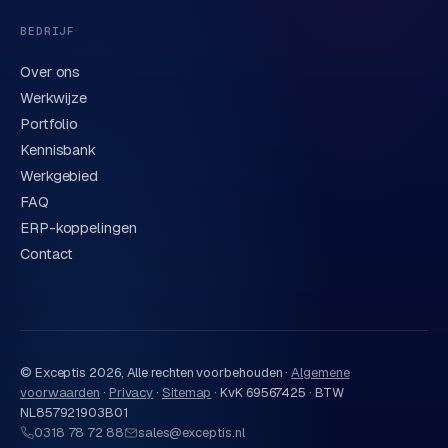
BEDRIJF
Over ons
Werkwijze
Portfolio
Kennisbank
Werkgebied
FAQ
ERP-koppelingen
Contact
© Exceptis
2026
, Alle rechten voorbehouden ·
Algemene
voorwaarden
·
Privacy
·
Sitemap
·
KvK 69567425 · BTW
NL857921903B01
0318 78 72 88
sales@exceptis.nl