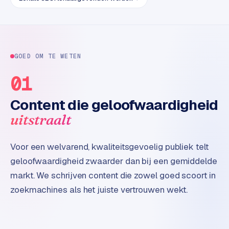
e
t
s
e
n
GOED OM TE WETEN
w
i
01
n
k
Content die geloofwaardigheid
e
uitstraalt
l
W
Voor een welvarend, kwaliteitsgevoelig publiek telt
o
geloofwaardigheid zwaarder dan bij een gemiddelde
o
markt. We schrijven content die zowel goed scoort in
n
e
zoekmachines als het juiste vertrouwen wekt.
n
i
n