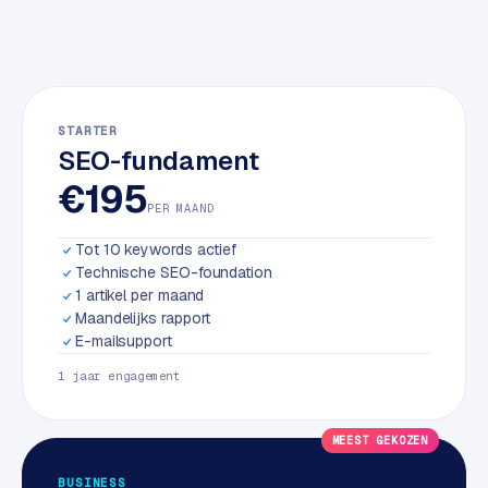
w
a
r
e
·
STARTER
W
SEO-fundament
o
€195
o
PER MAAND
C
o
Tot 10 keywords actief
m
Technische SEO-foundation
m
1 artikel per maand
e
Maandelijks rapport
r
E-mailsupport
c
1 jaar engagement
e
MEEST GEKOZEN
ONLINE
MARKETING
BUSINESS