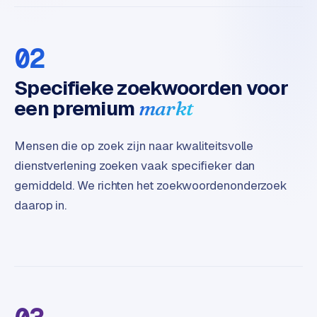
t
e
r
02
i
e
Specifieke zoekwoorden voor
u
een premium
markt
r
I
Mensen die op zoek zijn naar kwaliteitsvolle
n
dienstverlening zoeken vaak specifieker dan
d
gemiddeld. We richten het zoekwoordenonderzoek
u
daarop in.
s
t
r
i
e
e
n