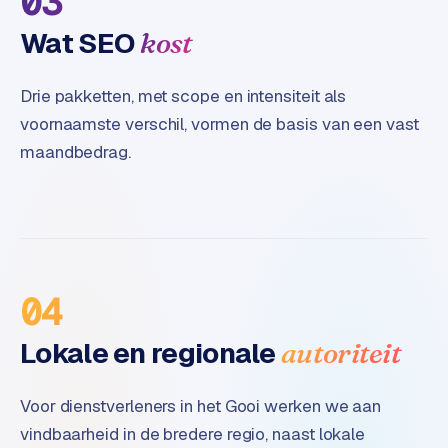
03
B
2
Wat SEO
kost
B
Drie pakketten, met scope en intensiteit als
R
e
voornaamste verschil, vormen de basis van een vast
t
maandbedrag.
a
i
l
m
u
l
04
t
i
Lokale en regionale
autoriteit
-
s
t
Voor dienstverleners in het Gooi werken we aan
o
vindbaarheid in de bredere regio, naast lokale
r