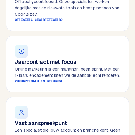
Officieel gecertificeerd. Onze specialisten werken
e
dagelijks met de nieuwste tools en best practices van
s
Google zelf.
s
OFFICIEEL GECERTIFICEERD
w
e
b
s
i
Jaarcontract met focus
t
e
Online marketing is een marathon, geen sprint. Met een
1-jaars engagement laten we de aanpak echt renderen.
VOORSPELBAAR EN GEFOCUST
M
a
a
t
w
e
Vast aanspreekpunt
r
Eén specialist die jouw account en branche kent. Geen
k