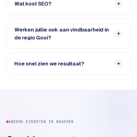
Wat kost SEO?
e
d
e
n
Werken jullie ook aan vindbaarheid in
de regio Gooi?
S
o
c
i
Hoe snel zien we resultaat?
a
l
m
e
d
i
a
ANDERE DIENSTEN IN
NAARDEN
C
o