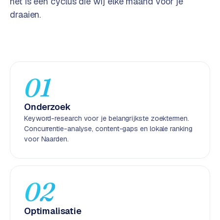
het is een cyclus die wij elke maand voor je
e
draaien.
n
t
r
a
l
·
01
S
h
Onderzoek
o
Keyword-research voor je belangrijkste zoektermen.
p
Concurrentie-analyse, content-gaps en lokale ranking
i
voor Naarden.
f
y
S
02
t
o
Optimalisatie
c