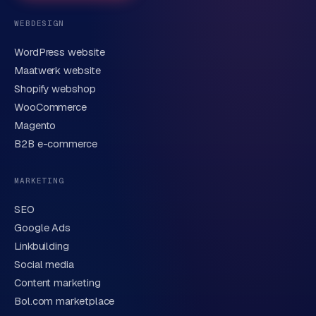
WEBDESIGN
WordPress website
E-mail
Maatwerk website
Shopify webshop
WooCommerce
Korte omschrijving van je vraag of project
Magento
B2B e-commerce
MARKETING
SEO
Google Ads
Linkbuilding
Verstuur aanvraag
→
Social media
Content marketing
We behandelen je gegevens zorgvuldig conform onze
privacyverklaring
. Of bel direct
0318 78 72 88
.
Bol.com marketplace