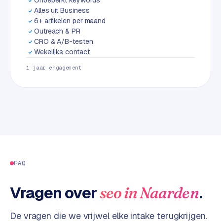
L
Alles uit Business
i
6+ artikelen per maand
n
Outreach & PR
k
CRO & A/B-testen
b
Wekelijks contact
u
1 jaar engagement
i
l
d
i
n
g
G
FAQ
o
o
g
Vragen over
.
seo
in
Naarden
l
e
De vragen die we vrijwel elke intake terugkrijgen.
A