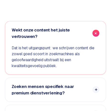
d
s
G
o
Wekt onze content het juiste
o
vertrouwen?
g
l
Dat is het uitgangspunt: we schrijven content die
e
zowel goed scoort in zoekmachines als
A
geloofwaardigheid uitstraalt bij een
d
kwaliteitsgevoelig publiek.
s
u
i
t
Zoeken mensen specifiek naar
b
premium dienstverlening?
e
s
t