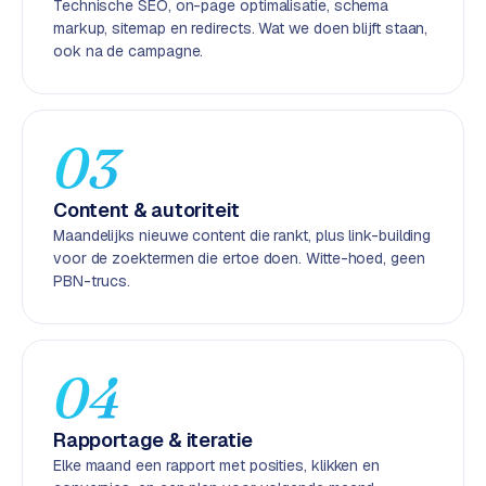
Technische SEO, on-page optimalisatie, schema
k
markup, sitemap en redirects. Wat we doen blijft staan,
F
ook na de campagne.
l
o
w
03
S
w
Content & autoriteit
a
n
Maandelijks nieuwe content die rankt, plus link-building
p
voor de zoektermen die ertoe doen. Witte-hoed, geen
PBN-trucs.
r
o
d
u
04
c
t
f
Rapportage & iteratie
e
Elke maand een rapport met posities, klikken en
e