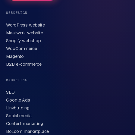
Telefoonnummer
(optioneel)
WEBDESIGN
WordPress website
E-mail
Maatwerk website
Shopify webshop
WooCommerce
Korte omschrijving van je vraag of project
Magento
B2B e-commerce
MARKETING
SEO
Google Ads
Linkbuilding
Verstuur aanvraag
→
Social media
Content marketing
We behandelen je gegevens zorgvuldig conform onze
privacyverklaring
. Of bel direct
0318 78 72 88
.
Bol.com marketplace