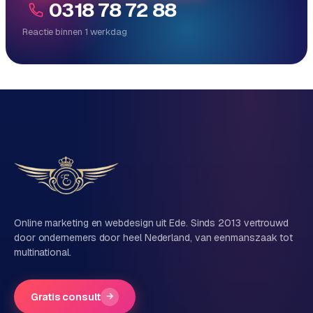
0318 78 72 88
e
Reactie binnen 1 werkdag
Reactie binnen 1 werkdag
Direct persoonlijk contact, geen ticketsysteem
Vrijblijvend, geen verkooppraat
Eén team voor techniek én marketing
Vertel ons over je project
Naam
Online marketing en webdesign uit Ede. Sinds 2013 vertrouwd
door ondernemers door heel Nederland, van eenmanszaak tot
multinational.
Bedrijfsnaam
(optioneel)
Gratis consult
→