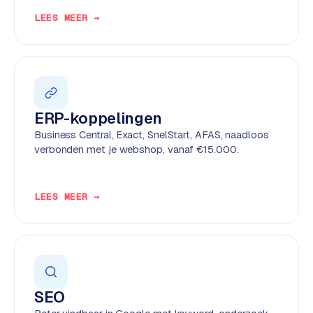
e
LEES MEER →
n
t
r
a
l
·
ERP-koppelingen
S
Business Central, Exact, SnelStart, AFAS, naadloos
h
verbonden met je webshop, vanaf €15.000.
o
p
i
LEES MEER →
f
y
S
t
o
SEO
c