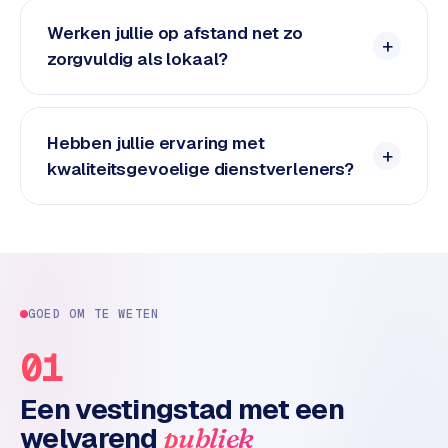
n
t
Werken jullie op afstand net zo
e
zorgvuldig als lokaal?
n
t
m
a
Hebben jullie ervaring met
r
kwaliteitsgevoelige dienstverleners?
k
e
t
i
n
g
GOED OM TE WETEN
B
01
o
l
Een vestingstad met een
.
welvarend
publiek
c