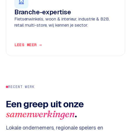
d
Branche-expertise
Fietsenwinkels, woon & interieur, industrie & B2B,
L
retail multi-store, wij kennen je sector.
a
b
e
LEES MEER →
l
5
1
C
y
RECENT WERK
c
l
e
Een greep uit onze
s
.
samenwerkingen
o
f
Lokale ondernemers, regionale spelers en
t