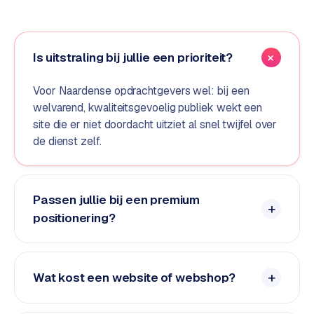
e
d
e
Is uitstraling bij jullie een prioriteit?
n
S
Voor Naardense opdrachtgevers wel: bij een
o
welvarend, kwaliteitsgevoelig publiek wekt een
c
site die er niet doordacht uitziet al snel twijfel over
i
de dienst zelf.
a
l
m
Passen jullie bij een premium
e
positionering?
d
i
a
Wat kost een website of webshop?
C
o