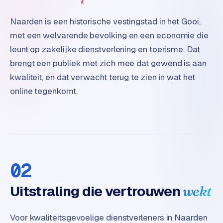
o
m
Naarden is een historische vestingstad in het Gooi,
m
met een welvarende bevolking en een economie die
a
leunt op zakelijke dienstverlening en toerisme. Dat
r
brengt een publiek met zich mee dat gewend is aan
k
kwaliteit, en dat verwacht terug te zien in wat het
e
t
online tegenkomt.
p
l
a
c
e
02
BRANCHE-
EXPERTISE
Uitstraling die vertrouwen
wekt
F
i
Voor kwaliteitsgevoelige dienstverleners in Naarden