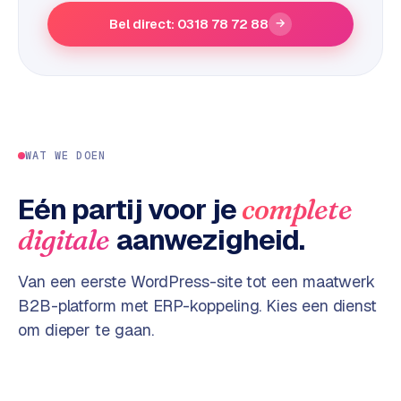
e
Bel direct: 0318 78 72 88
→
s
s
w
e
b
s
WAT WE DOEN
i
t
Eén partij voor je
complete
e
aanwezigheid.
digitale
M
a
Van een eerste WordPress-site tot een maatwerk
a
B2B-platform met ERP-koppeling. Kies een dienst
t
om dieper te gaan.
w
e
r
k