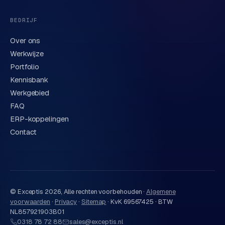
BEDRIJF
Over ons
Werkwijze
Portfolio
Kennisbank
Werkgebied
FAQ
ERP-koppelingen
Contact
© Exceptis
2026
, Alle rechten voorbehouden ·
Algemene
voorwaarden
·
Privacy
·
Sitemap
·
KvK 69567425 · BTW
NL857921903B01
0318 78 72 88
sales@exceptis.nl