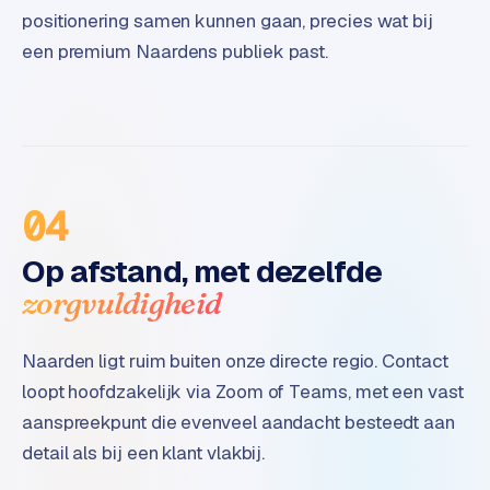
t
positionering samen kunnen gaan, precies wat bij
e
een premium Naardens publiek past.
r
i
e
u
r
04
I
n
Op afstand, met dezelfde
d
u
zorgvuldigheid
s
t
Naarden ligt ruim buiten onze directe regio. Contact
r
loopt hoofdzakelijk via Zoom of Teams, met een vast
i
e
aanspreekpunt die evenveel aandacht besteedt aan
e
detail als bij een klant vlakbij.
n