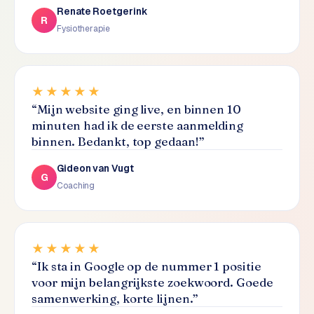
L
Renate Roetgerink
R
i
Fysiotherapie
n
k
b
u
★★★★★
i
“
Mijn website ging live, en binnen 10
l
minuten had ik de eerste aanmelding
d
binnen. Bedankt, top gedaan!
”
i
n
Gideon van Vugt
G
g
Coaching
G
o
★★★★★
o
g
“
Ik sta in Google op de nummer 1 positie
l
voor mijn belangrijkste zoekwoord. Goede
e
samenwerking, korte lijnen.
”
A