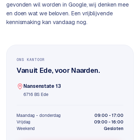
t
B
gevonden wil worden in Google, wij denken mee
e
en doen wat we beloven. Een vrijblijvende
-
kennismaking kan vandaag nog.
c
o
m
m
e
r
ONS KANTOOR
c
Vanuit Ede, voor Naarden.
e
→
Nansenstate 13
WEBSITES
6716 BS Ede
W
o
Maandag - donderdag
09:00 - 17:00
r
Vrijdag
09:00 - 16:00
d
Weekend
Gesloten
P
r