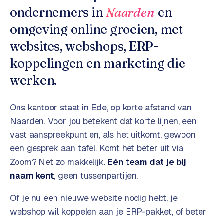
o
w
ondernemers in
Naarden
en
C
i
omgeving online groeien, met
o
j
m
websites, webshops, ERP-
z
m
e
koppelingen en marketing die
e
r
werken.
c
F
e
A
Ons kantoor staat in Ede, op korte afstand van
w
Q
e
Naarden
. Voor jou betekent dat korte lijnen, een
b
vast aanspreekpunt en, als het uitkomt, gewoon
C
s
een gesprek aan tafel. Komt het beter uit via
h
o
Zoom? Net zo makkelijk.
Eén team dat je bij
o
n
naam kent
, geen tussenpartijen.
p
t
a
Of je nu een nieuwe website nodig hebt, je
B
c
2
webshop wil koppelen aan je ERP-pakket, of beter