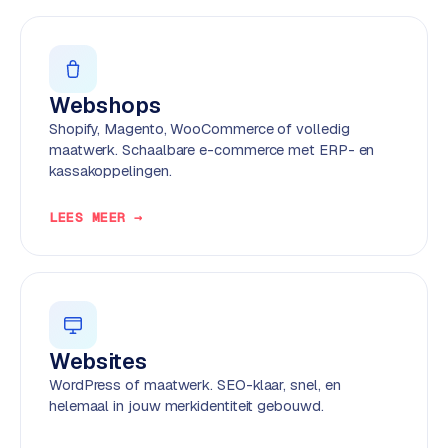
w
e
b
s
Webshops
i
t
Shopify, Magento, WooCommerce of volledig
e
maatwerk. Schaalbare e-commerce met ERP- en
kassakoppelingen.
ERP &
PREMIUM
LEES MEER →
KOPPELINGEN
B
u
s
i
n
Websites
e
WordPress of maatwerk. SEO-klaar, snel, en
s
helemaal in jouw merkidentiteit gebouwd.
s
C