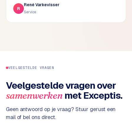
René Varkevisser
d
R
Service
s
G
o
o
g
l
e
A
VEELGESTELDE VRAGEN
d
s
Veelgestelde vragen over
u
met Exceptis.
samenwerken
i
t
b
Geen antwoord op je vraag? Stuur gerust een
e
mail of bel ons direct.
s
t