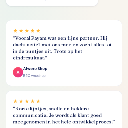
S
E
O
★★★★★
S
“
Vooral Payam was een fijne partner. Hij
E
dacht actief met ons mee en zocht alles tot
O
in de puntjes uit. Trots op het
u
eindresultaat.
”
i
t
Alwero Shop
b
A
B2C webshop
e
s
t
e
★★★★★
d
“
Korte lijntjes, snelle en heldere
e
communicatie. Je wordt als klant goed
n
meegenomen in het hele ontwikkelproces.
”