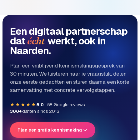
B
2
B
Een digitaal partnerschap
R
e
dat
werkt, ook in
écht
t
Naarden.
a
i
Plan een vrijblijvend kennismakingsgesprek van
l
m
30 minuten. We luisteren naar je vraagstuk, delen
u
onze eerste gedachten en sturen daarna een korte
l
samenvatting met concrete vervolgstappen.
t
i
★★★★★
5,0
·
58
Google reviews
-
300+
klanten sinds 2013
s
t
Plan een gratis kennismaking
o
r