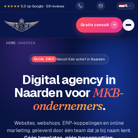
5,0 op Google · 58 reviews
NL
★★★★★
→
Gratis consult
HOME
/
NAARDEN
Vanuit Ede actief in Naarden
Sinds 2013
Digital agency in
Naarden
voor
MKB-
H
o
.
ondernemers
m
e
Websites, webshops, ERP-koppelingen en online
marketing, geleverd door één team dat je bij naam kent.
Diensten
Géén templates, géén tussenpartijen.