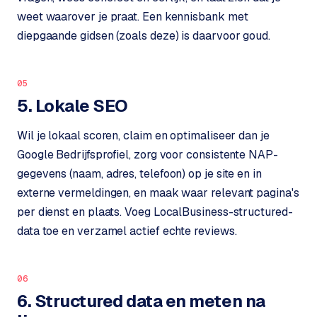
t
B
weet waarover je praat. Een kennisbank met
e
diepgaande gidsen (zoals deze) is daarvoor goud.
-
c
o
05
m
5. Lokale SEO
m
e
r
Wil je lokaal scoren, claim en optimaliseer dan je
c
Google Bedrijfsprofiel, zorg voor consistente NAP-
e
→
gegevens (naam, adres, telefoon) op je site en in
externe vermeldingen, en maak waar relevant pagina's
WEBSITES
per dienst en plaats. Voeg LocalBusiness-structured-
data toe en verzamel actief echte reviews.
W
o
r
06
d
6. Structured data en meten na
P
r