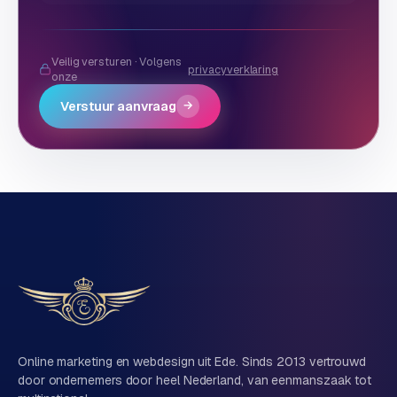
L
i
n
Veilig versturen · Volgens
k
privacyverklaring
onze
b
Verstuur aanvraag
→
u
i
l
d
i
n
g
G
o
o
g
l
Online marketing en webdesign uit Ede. Sinds 2013 vertrouwd
e
door ondernemers door heel Nederland, van eenmanszaak tot
A