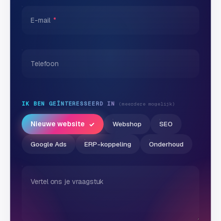
S
E-mail
*
E
O
S
Telefoon
E
O
u
i
IK BEN GEÏNTERESSEERD IN
(meerdere mogelijk)
t
b
Nieuwe website
Webshop
SEO
e
Google Ads
ERP-koppeling
Onderhoud
s
t
e
d
Vertel ons je vraagstuk
e
n