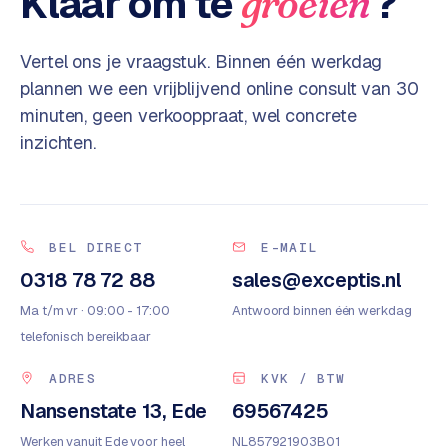
Klaar om te
?
groeien
d
Vertel ons je vraagstuk. Binnen één werkdag
L
plannen we een vrijblijvend online consult van 30
a
minuten, geen verkooppraat, wel concrete
b
e
inzichten.
l
5
1
BEL DIRECT
E-MAIL
C
y
0318 78 72 88
sales@exceptis.nl
c
Ma t/m vr · 09:00 - 17:00
Antwoord binnen één werkdag
l
telefonisch bereikbaar
e
s
ADRES
KVK / BTW
o
Nansenstate 13, Ede
69567425
f
t
Werken vanuit Ede voor heel
NL857921903B01