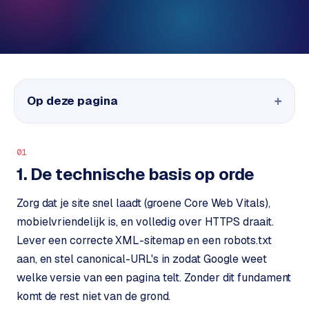
P
Alle
diensten
o
→
r
t
f
WEBSHOPS
Op deze pagina
o
M
l
a
i
g
01
o
e
1. De technische basis op orde
n
t
Zorg dat je site snel laadt (groene Core Web Vitals),
W
o
mobielvriendelijk is, en volledig over HTTPS draait.
e
w
Lever een correcte XML-sitemap en een robots.txt
r
e
aan, en stel canonical-URL's in zodat Google weet
k
b
welke versie van een pagina telt. Zonder dit fundament
s
g
h
komt de rest niet van de grond.
e