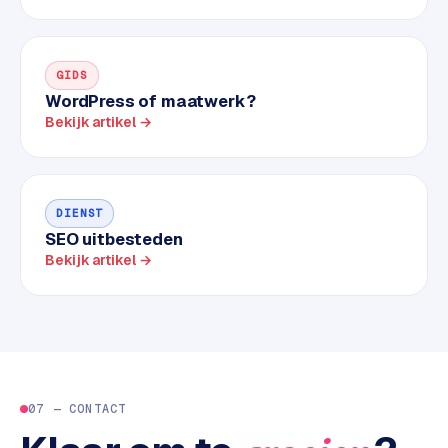
k
F
l
o
GIDS
WordPress of maatwerk?
w
Bekijk artikel →
S
w
a
DIENST
n
SEO uitbesteden
p
Bekijk artikel →
r
o
d
u
c
t
f
07 — CONTACT
e
e