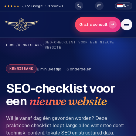
5,0 op Google · 58 reviews
NL
★★★★★
→
Gratis consult
SEO-CHECKLIST VOOR EEN NIEUWE
HOME
/
KENNISBANK
/
WEBSITE
2
min leestijd
6
onderdelen
KENNISBANK
SEO-checklist voor
H
o
een
nieuwe website
m
e
Wil je vanaf dag één gevonden worden? Deze
praktische checklist loopt langs alles wat ertoe doet:
Diensten
techniek, content, lokale SEO en structured data.