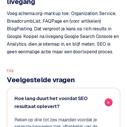
livegang
e
s
Voeg schema.org-markup toe: Organization, Service,
s
BreadcrumbList, FAQPage en (voor artikelen)
w
BlogPosting. Dat vergroot je kans op rich results in
e
Google. Koppel na livegang Google Search Console en
b
Analytics, dien je sitemap in, en blijf meten: SEO is
s
geen eenmalige actie maar een doorlopend proces.
i
t
e
FAQ
M
Veelgestelde vragen
a
a
t
Hoe lang duurt het voordat SEO
w
resultaat oplevert?
e
r
Reken op drie tot zes maanden voordat je
k
serieuze beweging ziet, afhankelijk van de