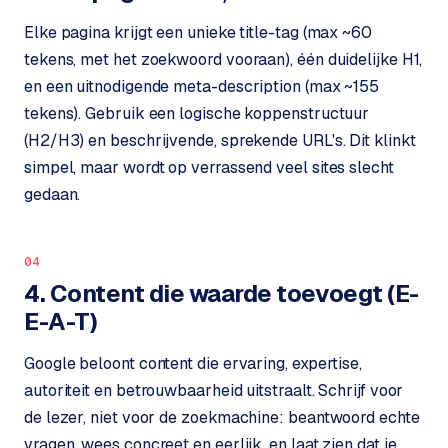
o
w
Elke pagina krijgt een unieke title-tag (max ~60
C
i
tekens, met het zoekwoord vooraan), één duidelijke H1,
o
j
m
en een uitnodigende meta-description (max ~155
z
m
tekens). Gebruik een logische koppenstructuur
e
e
(H2/H3) en beschrijvende, sprekende URL's. Dit klinkt
r
simpel, maar wordt op verrassend veel sites slecht
c
F
gedaan.
e
A
w
Q
e
04
b
4. Content die waarde toevoegt (E-
C
s
h
E-A-T)
o
o
n
p
Google beloont content die ervaring, expertise,
t
autoriteit en betrouwbaarheid uitstraalt. Schrijf voor
a
B
de lezer, niet voor de zoekmachine: beantwoord echte
c
2
vragen, wees concreet en eerlijk, en laat zien dat je