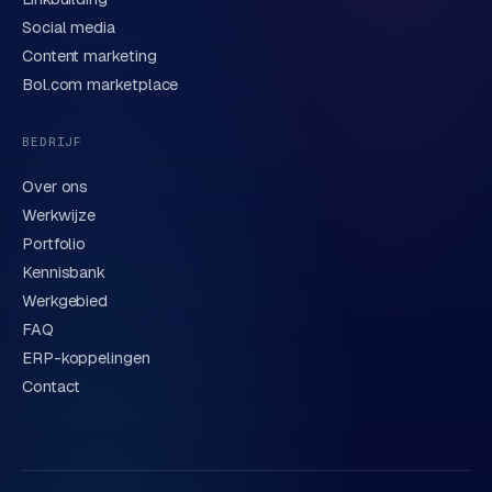
e
Social media
d
Content marketing
e
Bol.com marketplace
n
S
BEDRIJF
o
Over ons
c
Werkwijze
i
a
Portfolio
l
Kennisbank
m
Werkgebied
e
FAQ
d
ERP-koppelingen
i
Contact
a
C
o