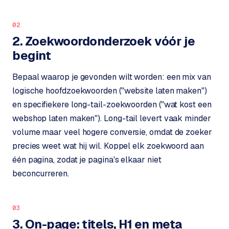
o
b
p
i
02
e
S
2. Zoekwoordonderzoek vóór je
d
h
begint
o
p
O
Bepaal waarop je gevonden wilt worden: een mix van
i
v
logische hoofdzoekwoorden ("website laten maken")
f
e
en specifiekere long-tail-zoekwoorden ("wat kost een
y
r
webshop laten maken"). Long-tail levert vaak minder
w
o
e
volume maar veel hogere conversie, omdat de zoeker
n
b
precies weet wat hij wil. Koppel elk zoekwoord aan
s
s
één pagina, zodat je pagina's elkaar niet
h
beconcurreren.
o
W
p
e
03
r
W
3. On-page: titels, H1 en meta
k
o