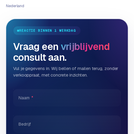
w
Nederland
a
r
e
·
REACTIE BINNEN 1 WERKDAG
W
Vraag een
vrijblijvend
o
o
consult aan.
C
o
Vul je gegevens in. Wij bellen of mailen terug, zonder
m
verkooppraat, met concrete inzichten.
m
e
r
Naam
*
c
e
Bedrijf
ONLINE
MARKETING