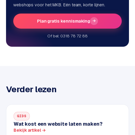
webshops voor het MKB. Eén team, korte lijnen.
e
n
t
Plan gratis kennismaking
→
r
a
Of bel: 0318 78 72 88
l
·
S
h
o
p
i
Verder lezen
f
y
S
t
GIDS
Wat kost een website laten maken?
o
Bekijk artikel →
c