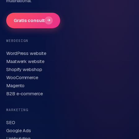
multinational.
d
s
Gratis consult
→
G
o
WEBDESIGN
o
g
WordPress website
l
Maatwerk website
e
Shopify webshop
A
WooCommerce
d
Magento
s
u
B2B e-commerce
i
t
MARKETING
b
e
SEO
s
Google Ads
t
Linkbuilding