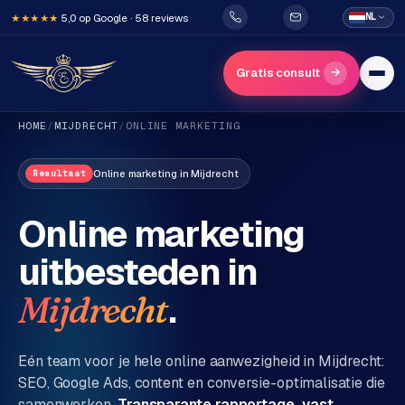
5,0 op Google · 58 reviews
NL
★★★★★
→
Gratis consult
HOME
/
MIJDRECHT
/
ONLINE MARKETING
Online marketing
in
Mijdrecht
Resultaat
Online marketing
uitbesteden in
H
o
.
Mijdrecht
m
e
Eén team voor je hele online aanwezigheid in
Mijdrecht
:
SEO, Google Ads, content en conversie-optimalisatie die
Diensten
samenwerken.
Transparante rapportage, vast