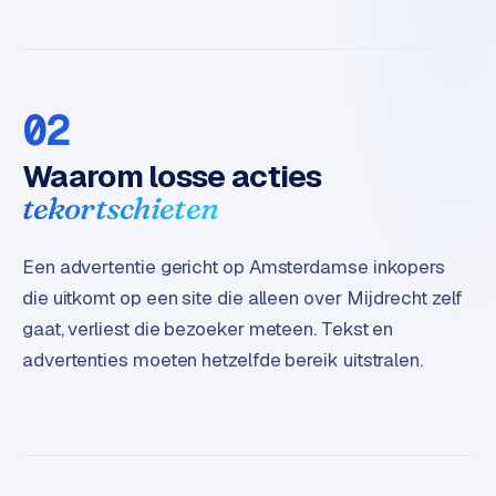
t
e
r
i
02
e
u
Waarom losse acties
r
tekortschieten
I
n
Een advertentie gericht op Amsterdamse inkopers
d
u
die uitkomt op een site die alleen over Mijdrecht zelf
s
gaat, verliest die bezoeker meteen. Tekst en
t
advertenties moeten hetzelfde bereik uitstralen.
r
i
e
e
n