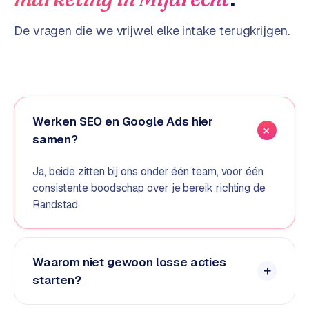
d
De vragen die we vrijwel elke intake terugkrijgen.
s
G
o
o
g
Werken SEO en Google Ads hier
l
samen?
e
A
Ja, beide zitten bij ons onder één team, voor één
d
consistente boodschap over je bereik richting de
s
Randstad.
u
i
t
b
Waarom niet gewoon losse acties
e
starten?
s
t