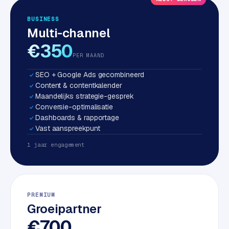
S
BUSINESS
E
Multi-channel
O
€350
PER MAAND
S
E
SEO + Google Ads gecombineerd
O
Content & contentkalender
u
Maandelijks strategie-gesprek
i
Conversie-optimalisatie
t
Dashboards & rapportage
b
Vast aanspreekpunt
e
1 jaar engagement
s
t
e
d
PREMIUM
e
Groeipartner
n
€700