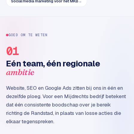
e
Social media marketing voor het MKB
→
t
s
e
n
w
GOED OM TE WETEN
i
01
n
k
Eén team, één regionale
e
l
ambitie
W
Website, SEO en Google Ads zitten bij ons in één en
o
dezelfde ploeg. Voor een Mijdrechts bedrijf betekent
o
n
dat één consistente boodschap over je bereik
e
richting de Randstad, in plaats van losse acties die
n
elkaar tegenspreken.
i
n