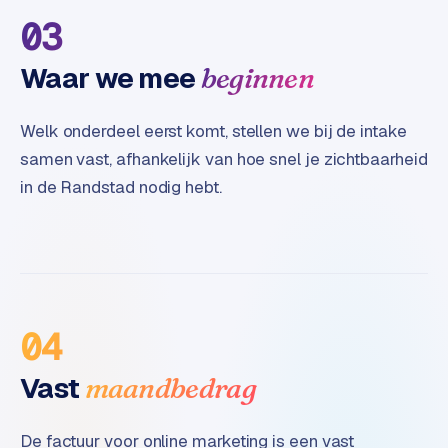
B
03
2
B
Waar we mee
beginnen
R
e
Welk onderdeel eerst komt, stellen we bij de intake
t
samen vast, afhankelijk van hoe snel je zichtbaarheid
a
in de Randstad nodig hebt.
i
l
m
u
l
t
i
04
-
s
Vast
maandbedrag
t
o
De factuur voor online marketing is een vast
r