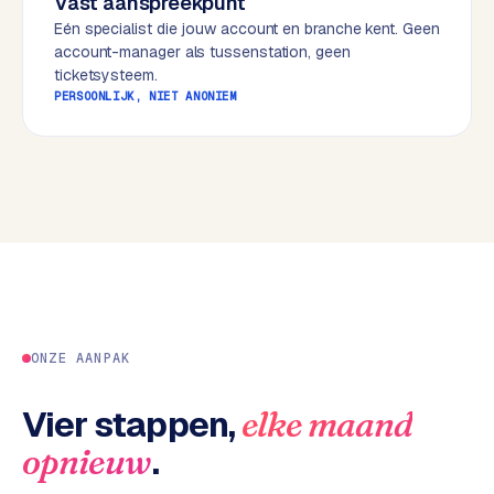
Vast aanspreekpunt
w
Eén specialist die jouw account en branche kent. Geen
e
account-manager als tussenstation, geen
b
ticketsysteem.
s
PERSOONLIJK, NIET ANONIEM
i
t
e
ERP &
PREMIUM
KOPPELINGEN
B
u
s
ONZE AANPAK
i
n
e
Vier stappen,
elke maand
s
.
opnieuw
s
C