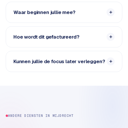
e
d
Waar beginnen jullie mee?
e
n
Hoe wordt dit gefactureerd?
S
o
c
i
Kunnen jullie de focus later verleggen?
a
l
m
e
d
i
a
C
ANDERE DIENSTEN IN
MIJDRECHT
o