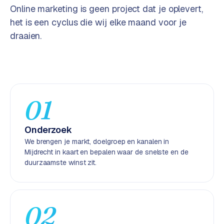
Online marketing is geen project dat je oplevert,
e
n
het is een cyclus die wij elke maand voor je
t
draaien.
r
a
l
·
S
01
h
o
p
Onderzoek
i
We brengen je markt, doelgroep en kanalen in
f
Mijdrecht in kaart en bepalen waar de snelste en de
y
duurzaamste winst zit.
S
t
o
02
c