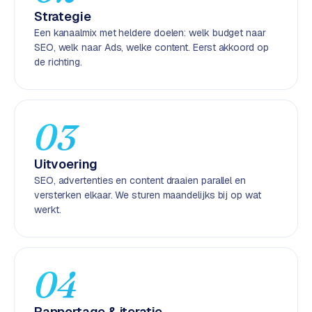
k
Strategie
F
Een kanaalmix met heldere doelen: welk budget naar
l
SEO, welk naar Ads, welke content. Eerst akkoord op
o
de richting.
w
S
w
03
a
n
Uitvoering
p
SEO, advertenties en content draaien parallel en
r
versterken elkaar. We sturen maandelijks bij op wat
o
werkt.
d
u
c
t
04
f
e
e
Rapportage & iteratie