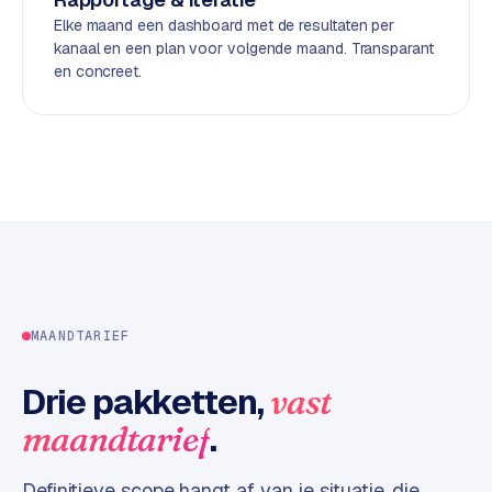
d
Elke maand een dashboard met de resultaten per
kanaal en een plan voor volgende maand. Transparant
en concreet.
L
a
b
e
l
5
1
C
y
c
MAANDTARIEF
l
e
Drie pakketten,
vast
s
.
maandtarief
o
f
t
Definitieve scope hangt af van je situatie, die