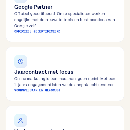
e
Google Partner
s
Officieel gecertificeerd. Onze specialisten werken
s
dagelijks met de nieuwste tools en best practices van
w
Google zelf.
OFFICIEEL GECERTIFICEERD
e
b
s
i
t
e
Jaarcontract met focus
Online marketing is een marathon, geen sprint. Met een
M
1-jaars engagement laten we de aanpak echt renderen.
a
VOORSPELBAAR EN GEFOCUST
a
t
w
e
r
k