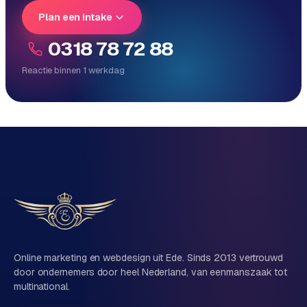
Plan een intake
0318 78 72 88
Reactie binnen 1 werkdag
Reactie binnen 1 werkdag
Direct persoonlijk contact, geen ticketsysteem
Vrijblijvend, geen verkooppraat
Eén team voor techniek én marketing
Vertel ons over je project
Naam
Online marketing en webdesign uit Ede. Sinds 2013 vertrouwd
door ondernemers door heel Nederland, van eenmanszaak tot
multinational.
Bedrijfsnaam
(optioneel)