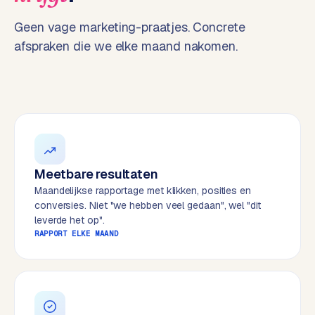
t
B
e
Geen vage marketing-praatjes. Concrete
-
afspraken die we elke maand nakomen.
c
o
m
m
e
r
c
e
→
Meetbare resultaten
Maandelijkse rapportage met klikken, posities en
conversies. Niet "we hebben veel gedaan", wel "dit
WEBSITES
leverde het op".
W
RAPPORT ELKE MAAND
o
r
d
P
r