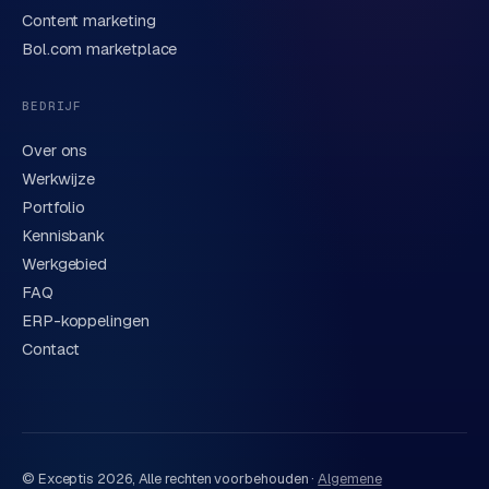
Content marketing
We behandelen je gegevens zorgvuldig conform onze
privacyverklaring
. Of bel direct
0318 78 72 88
.
Bol.com marketplace
BEDRIJF
Over ons
Werkwijze
Portfolio
Kennisbank
Werkgebied
FAQ
ERP-koppelingen
Contact
© Exceptis
2026
, Alle rechten voorbehouden ·
Algemene