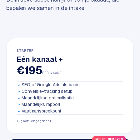
w
bepalen we samen in de intake.
a
r
e
·
W
o
STARTER
o
Eén kanaal +
C
€195
o
PER MAAND
m
m
SEO of Google Ads als basis
e
Conversie-tracking setup
r
Maandelijkse optimalisatie
c
Maandelijks rapport
Vast aanspreekpunt
e
1 jaar engagement
ONLINE
MARKETING
MEEST GEKOZEN