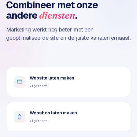
n
Combineer met onze
t
andere
.
diensten
e
n
Marketing werkt nog beter met een
t
m
geoptimaliseerde site en de juiste kanalen ernaast.
a
r
k
e
t
Website laten maken
i
n
Mijdrecht
g
B
Webshop laten maken
o
l
Mijdrecht
.
c