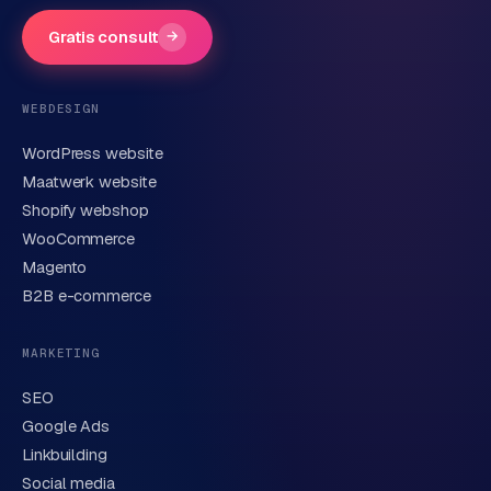
Gratis consult
→
Telefoonnummer
(optioneel)
WEBDESIGN
WordPress website
E-mail
Maatwerk website
Shopify webshop
WooCommerce
Korte omschrijving van je vraag of project
Magento
B2B e-commerce
MARKETING
SEO
Google Ads
Linkbuilding
Verstuur aanvraag
→
Social media