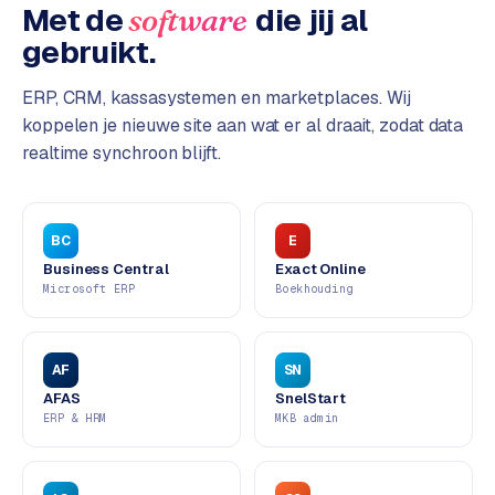
L
Met de
die jij al
software
i
gebruikt.
n
k
ERP, CRM, kassasystemen en marketplaces. Wij
b
koppelen je nieuwe site aan wat er al draait, zodat data
u
realtime synchroon blijft.
i
l
d
i
BC
E
n
Business Central
Exact Online
g
Microsoft ERP
Boekhouding
G
o
AF
SN
o
AFAS
SnelStart
g
ERP & HRM
MKB admin
l
e
A