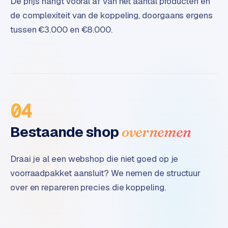
De prijs hangt vooral af van het aantal producten en
e
de complexiteit van de koppeling, doorgaans ergens
tussen €3.000 en €8.000.
04
Bestaande shop
overnemen
Draai je al een webshop die niet goed op je
voorraadpakket aansluit? We nemen de structuur
over en repareren precies die koppeling.