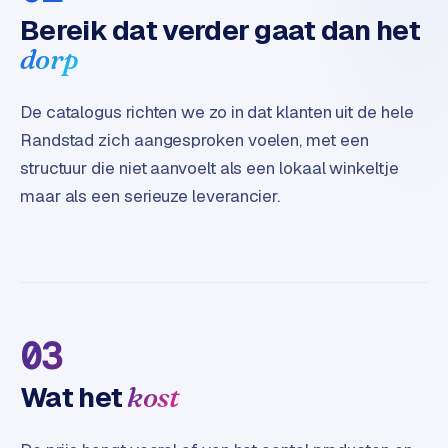
B
Bereik dat verder gaat dan het
2
B
dorp
R
De catalogus richten we zo in dat klanten uit de hele
e
Randstad zich aangesproken voelen, met een
t
a
structuur die niet aanvoelt als een lokaal winkeltje
i
maar als een serieuze leverancier.
l
m
u
l
t
i
03
-
s
Wat het
kost
t
o
r