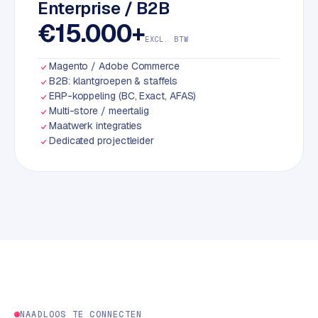
Enterprise / B2B
S
€15.000+
E
EXCL. BTW
O
Magento / Adobe Commerce
S
B2B: klantgroepen & staffels
E
ERP-koppeling (BC, Exact, AFAS)
Multi-store / meertalig
O
Maatwerk integraties
u
Dedicated projectleider
i
t
b
e
s
t
e
d
e
n
NAADLOOS TE CONNECTEN