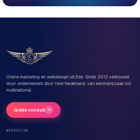
Reactie binnen 1 werkdag
Direct persoonlijk contact, geen ticketsysteem
Vrijblijvend, geen verkooppraat
Eén team voor techniek én marketing
Vertel ons over je project
Naam
Online marketing en webdesign uit Ede. Sinds 2013 vertrouwd
door ondernemers door heel Nederland, van eenmanszaak tot
multinational.
Bedrijfsnaam
(optioneel)
Gratis consult
→
Telefoonnummer
(optioneel)
WEBDESIGN