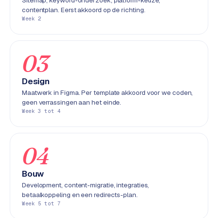
Sitemap, keyword-onderzoek, platform-keuze,
e
contentplan. Eerst akkoord op de richting.
n
Week 2
t
r
a
03
l
·
Design
S
Maatwerk in Figma. Per template akkoord voor we coden,
h
geen verrassingen aan het einde.
o
Week 3 tot 4
p
i
f
04
y
Bouw
S
Development, content-migratie, integraties,
t
betaalkoppeling en een redirects-plan.
o
Week 5 tot 7
c