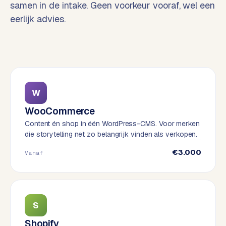
samen in de intake. Geen voorkeur vooraf, wel een
o
w
eerlijk advies.
C
i
o
j
m
z
m
e
e
r
c
F
W
e
A
WooCommerce
w
Q
Content én shop in één WordPress-CMS. Voor merken
e
die storytelling net zo belangrijk vinden als verkopen.
b
C
s
€3.000
Vanaf
h
o
o
n
p
t
a
S
B
c
2
Shopify