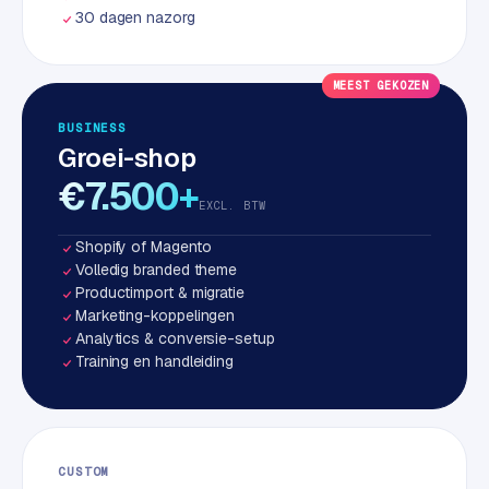
w
30 dagen nazorg
a
r
e
MEEST GEKOZEN
·
BUSINESS
W
Groei-shop
o
€7.500+
o
EXCL. BTW
C
o
Shopify of Magento
m
Volledig branded theme
m
Productimport & migratie
e
Marketing-koppelingen
r
Analytics & conversie-setup
Training en handleiding
c
e
ONLINE
MARKETING
CUSTOM