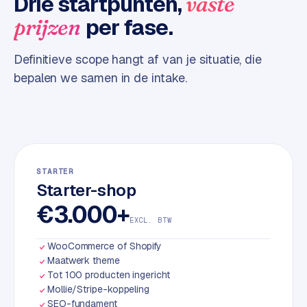
Drie startpunten,
vaste
d
per fase.
prijzen
L
Definitieve scope hangt af van je situatie, die
a
bepalen we samen in de intake.
b
e
l
5
1
C
STARTER
Starter-shop
y
c
€3.000+
l
EXCL. BTW
e
WooCommerce of Shopify
s
Maatwerk theme
o
Tot 100 producten ingericht
f
Mollie/Stripe-koppeling
t
SEO-fundament