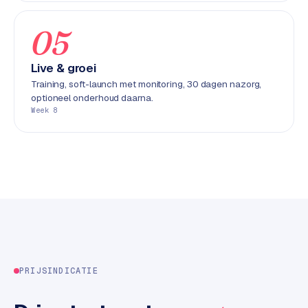
k
F
05
l
o
Live & groei
w
Training, soft-launch met monitoring, 30 dagen nazorg,
optioneel onderhoud daarna.
S
Week 8
w
a
n
p
r
o
d
u
c
t
PRIJSINDICATIE
f
e
e