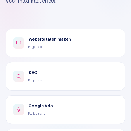
voor maximaal effect.
o
m
m
a
r
k
Website laten maken
e
Mijdrecht
t
p
l
a
SEO
c
Mijdrecht
e
BRANCHE-
Google Ads
EXPERTISE
Mijdrecht
F
i