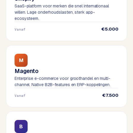
t
B
SaaS-platform voor merken die snel internationaal
e
willen. Lage onderhoudslasten, sterk app-
-
ecosysteem.
c
€5.000
o
Vanaf
m
m
e
r
M
c
e
→
Magento
Enterprise e-commerce voor groothandel en multi-
channel. Native B2B-features en ERP-koppelingen.
WEBSITES
€7.500
Vanaf
W
o
r
d
P
B
r