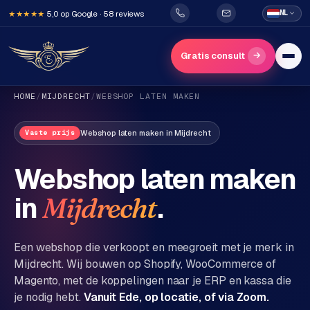
5,0 op Google · 58 reviews
NL
★★★★★
→
Gratis consult
HOME
/
MIJDRECHT
/
WEBSHOP LATEN MAKEN
Webshop laten maken
in
Mijdrecht
Vaste prijs
Webshop laten maken
in
.
Mijdrecht
H
o
m
Een webshop die verkoopt en meegroeit met je merk in
e
Mijdrecht
. Wij bouwen op Shopify, WooCommerce of
Magento, met de koppelingen naar je ERP en kassa die
Diensten
je nodig hebt.
Vanuit Ede, op locatie, of via Zoom.