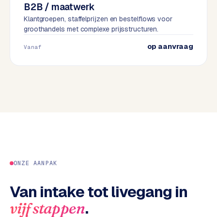
B2B / maatwerk
e
Klantgroepen, staffelprijzen en bestelflows voor
s
groothandels met complexe prijsstructuren.
s
w
op aanvraag
Vanaf
e
b
s
i
t
e
M
a
a
ONZE AANPAK
t
w
Van intake tot livegang in
e
r
.
vijf stappen
k