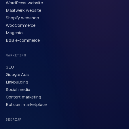
WordPress website
E-mail
Maatwerk website
Shopify webshop
WooCommerce
Korte omschrijving van je vraag of project
Magento
B2B e-commerce
MARKETING
SEO
Google Ads
Linkbuilding
Verstuur aanvraag
→
Social media
Content marketing
We behandelen je gegevens zorgvuldig conform onze
privacyverklaring
. Of bel direct
0318 78 72 88
.
Bol.com marketplace
BEDRIJF