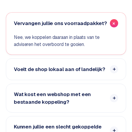
e
d
e
Vervangen jullie ons voorraadpakket?
n
Nee, we koppelen daaraan in plaats van te
S
adviseren het overboord te gooien.
o
c
i
a
Voelt de shop lokaal aan of landelijk?
l
m
e
d
Wat kost een webshop met een
i
bestaande koppeling?
a
C
Kunnen jullie een slecht gekoppelde
o