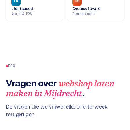
LS
CS
d
Lightspeed
Cyclesoftware
s
Kassa & POS
Fietsbranche
G
o
o
g
l
e
FAQ
A
d
Vragen over
webshop laten
s
u
.
maken
in
Mijdrecht
i
t
De vragen die we vrijwel elke offerte-week
b
e
terugkrijgen.
s
t