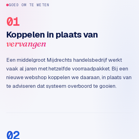
t
GOED OM TE WETEN
e
01
r
i
Koppelen in plaats van
e
u
vervangen
r
Een middelgroot Mijdrechts handelsbedrijf werkt
I
vaak al jaren met hetzelfde voorraadpakket. Bij een
n
d
nieuwe webshop koppelen we daaraan, in plaats van
u
te adviseren dat systeem overboord te gooien.
s
t
r
i
e
e
02
n