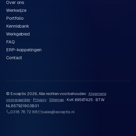
Over ons
Werkwijze
Portfolio
Kennisbank
Werkgebied
FAQ
ERP-koppelingen
Contact
© Exceptis
2026
, Alle rechten voorbehouden ·
Algemene
voorwaarden
·
Privacy
·
Sitemap
·
KvK 69567425 · BTW
NL857921903B01
0318 78 72 88
sales@exceptis.nl