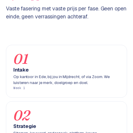
w
Vaste fasering met vaste prijs per fase. Geen open
e
einde, geen verrassingen achteraf.
b
s
i
t
e
01
ERP &
PREMIUM
KOPPELINGEN
Intake
B
Op kantoor in Ede, bij jou in Mijdrecht, of via Zoom. We
luisteren naar je merk, doelgroep en doel.
u
Week 1
s
i
n
02
e
s
s
Strategie
C