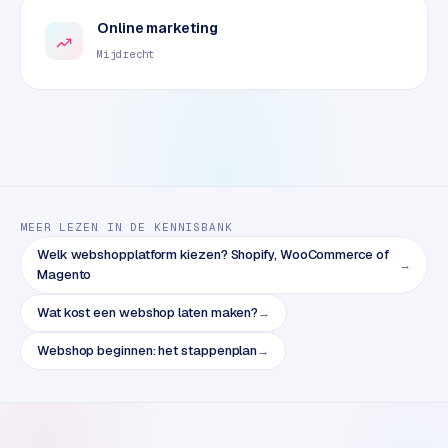
e
t
Online marketing
s
Mijdrecht
e
n
w
i
n
k
e
MEER LEZEN IN DE KENNISBANK
l
Welk webshopplatform kiezen? Shopify, WooCommerce of
→
Magento
W
o
Wat kost een webshop laten maken?
→
o
n
Webshop beginnen: het stappenplan
→
e
n
i
n