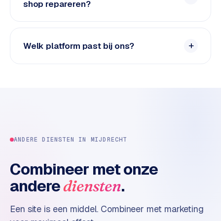
n
shop repareren?
t
e
n
Welk platform past bij ons?
t
m
a
r
k
e
t
i
n
ANDERE DIENSTEN IN
MIJDRECHT
g
Combineer met onze
B
andere
.
diensten
o
l
.
Een site is een middel. Combineer met marketing
c