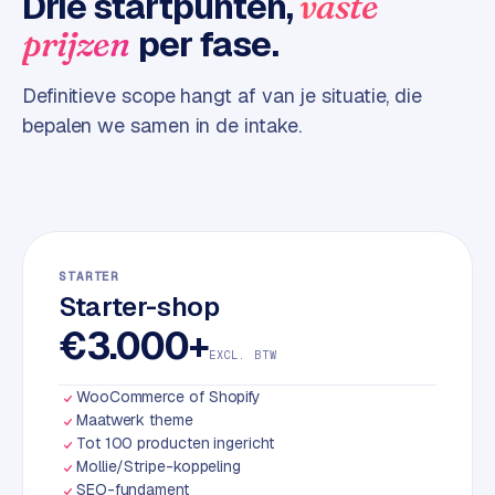
Drie startpunten,
vaste
d
per fase.
prijzen
L
Definitieve scope hangt af van je situatie, die
a
bepalen we samen in de intake.
b
e
l
5
1
C
STARTER
Starter-shop
y
c
€3.000+
l
EXCL. BTW
e
WooCommerce of Shopify
s
Maatwerk theme
o
Tot 100 producten ingericht
f
Mollie/Stripe-koppeling
t
SEO-fundament