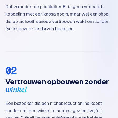
B
Dat verandert de prioriteiten. Er is geen voorraad-
2
B
koppeling met een kassa nodig, maar wel een shop
die op zichzelf genoeg vertrouwen wekt om zonder
R
fysiek bezoek te durven bestellen.
e
t
a
i
l
m
02
u
l
Vertrouwen opbouwen zonder
t
i
winkel
-
s
Een bezoeker die een nicheproduct online koopt
t
zonder ooit een winkel te hebben gezien, twijfelt
o
r
sneller. Duidelijke productinformatie, een heldere