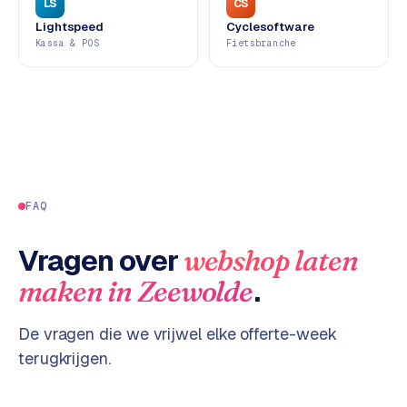
LS
CS
d
Lightspeed
Cyclesoftware
s
Kassa & POS
Fietsbranche
G
o
o
g
l
e
FAQ
A
d
Vragen over
webshop laten
s
u
.
maken
in
Zeewolde
i
t
De vragen die we vrijwel elke offerte-week
b
e
terugkrijgen.
s
t