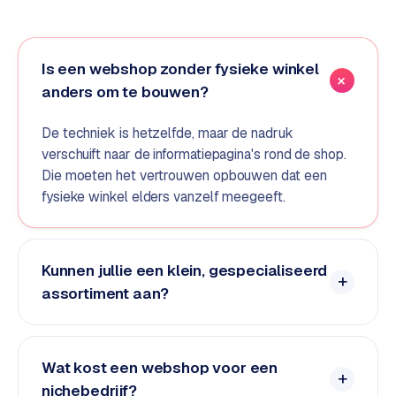
e
d
e
Is een webshop zonder fysieke winkel
n
anders om te bouwen?
S
De techniek is hetzelfde, maar de nadruk
o
verschuift naar de informatiepagina's rond de shop.
c
Die moeten het vertrouwen opbouwen dat een
i
a
fysieke winkel elders vanzelf meegeeft.
l
m
e
Kunnen jullie een klein, gespecialiseerd
d
assortiment aan?
i
a
C
Wat kost een webshop voor een
o
nichebedrijf?