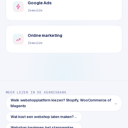
e
Google Ads
t
Zeewolde
s
e
n
w
Online marketing
i
Zeewolde
n
k
e
l
W
o
o
MEER LEZEN IN DE KENNISBANK
n
Welk webshopplatform kiezen? Shopify, WooCommerce of
→
e
Magento
n
Wat kost een webshop laten maken?
→
i
n
Webshop beginnen: het stappenplan
→