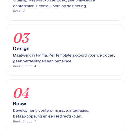
Sitemap, keyword-onderzoek, platform-keuze,
e
contentplan. Eerst akkoord op de richting.
n
Week 2
t
r
a
03
l
·
Design
S
Maatwerk in Figma. Per template akkoord voor we coden,
h
geen verrassingen aan het einde.
o
Week 3 tot 4
p
i
f
04
y
Bouw
S
Development, content-migratie, integraties,
t
betaalkoppeling en een redirects-plan.
o
Week 5 tot 7
c