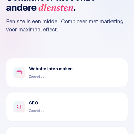
andere
.
diensten
o
m
m
Een site is een middel. Combineer met marketing
a
voor maximaal effect.
r
k
e
t
p
l
Website laten maken
a
Zeewolde
c
e
SEO
BRANCHE-
EXPERTISE
Zeewolde
F
i