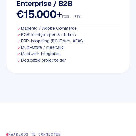
Enterprise / B2B
S
€15.000+
E
EXCL. BTW
O
Magento / Adobe Commerce
S
B2B: klantgroepen & staffels
E
ERP-koppeling (BC, Exact, AFAS)
Multi-store / meertalig
O
Maatwerk integraties
u
Dedicated projectleider
i
t
b
e
s
t
e
d
e
n
NAADLOOS TE CONNECTEN