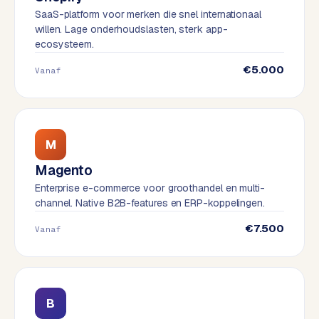
t
B
SaaS-platform voor merken die snel internationaal
e
willen. Lage onderhoudslasten, sterk app-
-
ecosysteem.
c
€5.000
o
Vanaf
m
m
e
r
M
c
e
→
Magento
Enterprise e-commerce voor groothandel en multi-
channel. Native B2B-features en ERP-koppelingen.
WEBSITES
€7.500
Vanaf
W
o
r
d
P
B
r