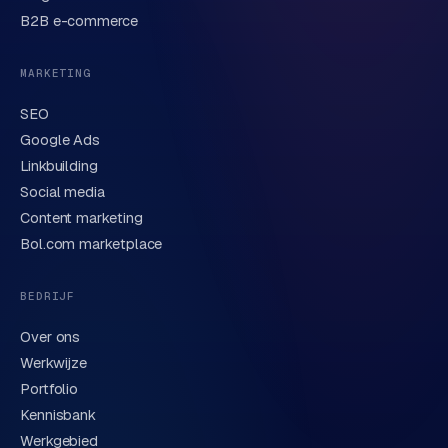
B2B e-commerce
MARKETING
SEO
Google Ads
Linkbuilding
Verstuur aanvraag
→
Social media
Content marketing
We behandelen je gegevens zorgvuldig conform onze
privacyverklaring
. Of bel direct
0318 78 72 88
.
Bol.com marketplace
BEDRIJF
Over ons
Werkwijze
Portfolio
Kennisbank
Werkgebied