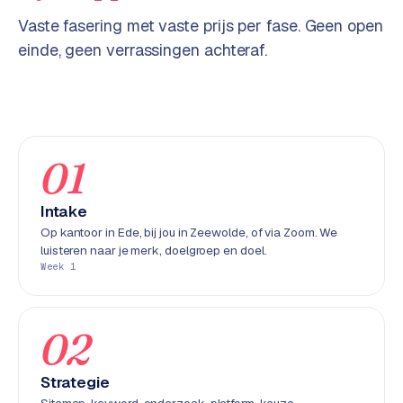
w
Vaste fasering met vaste prijs per fase. Geen open
e
einde, geen verrassingen achteraf.
b
s
i
t
e
01
ERP &
PREMIUM
KOPPELINGEN
Intake
B
Op kantoor in Ede, bij jou in Zeewolde, of via Zoom. We
luisteren naar je merk, doelgroep en doel.
u
Week 1
s
i
n
02
e
s
s
Strategie
C