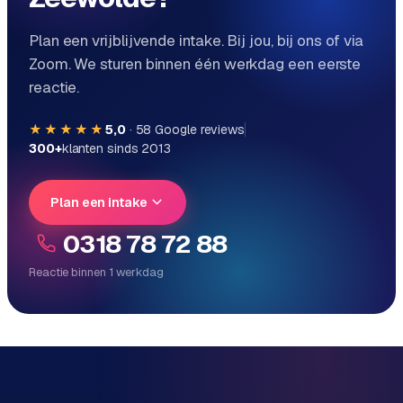
Plan een vrijblijvende intake. Bij jou, bij ons of via
Zoom. We sturen binnen één werkdag een eerste
reactie.
★★★★★
5,0
·
58
Google reviews
300+
klanten sinds 2013
Plan een intake
0318 78 72 88
Reactie binnen 1 werkdag
Reactie binnen 1 werkdag
Direct persoonlijk contact, geen ticketsysteem
Vrijblijvend, geen verkooppraat
Eén team voor techniek én marketing