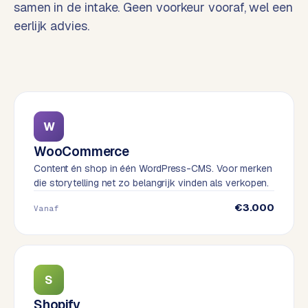
samen in de intake. Geen voorkeur vooraf, wel een
o
w
eerlijk advies.
C
i
o
j
m
z
m
e
e
r
c
F
W
e
A
WooCommerce
w
Q
Content én shop in één WordPress-CMS. Voor merken
e
die storytelling net zo belangrijk vinden als verkopen.
b
C
s
€3.000
Vanaf
h
o
o
n
p
t
a
S
B
c
2
Shopify