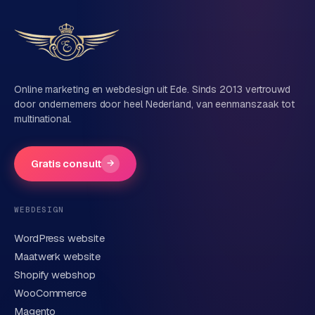
Vertel ons over je project
Naam
Online marketing en webdesign uit Ede. Sinds 2013 vertrouwd
door ondernemers door heel Nederland, van eenmanszaak tot
multinational.
Bedrijfsnaam
(optioneel)
Gratis consult
→
Telefoonnummer
(optioneel)
WEBDESIGN
WordPress website
E-mail
Maatwerk website
Shopify webshop
WooCommerce
Korte omschrijving van je vraag of project
Magento