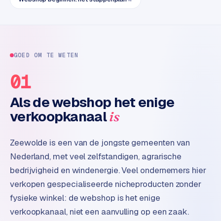
t
e
r
i
e
GOED OM TE WETEN
u
r
01
Als de webshop het enige
I
n
verkoopkanaal
is
d
u
Zeewolde is een van de jongste gemeenten van
s
t
Nederland, met veel zelfstandigen, agrarische
r
bedrijvigheid en windenergie. Veel ondernemers hier
i
verkopen gespecialiseerde nicheproducten zonder
e
fysieke winkel: de webshop is het enige
e
verkoopkanaal, niet een aanvulling op een zaak.
n