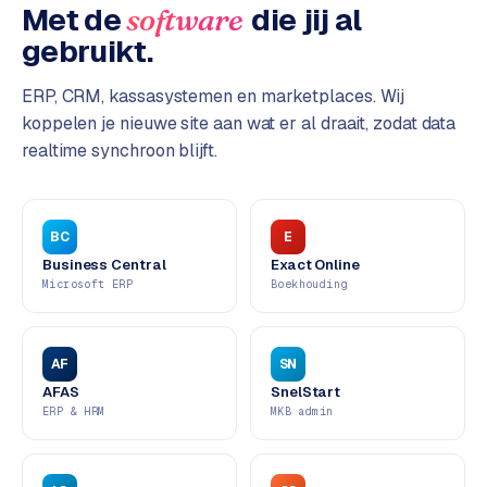
L
Met de
die jij al
software
i
gebruikt.
n
k
ERP, CRM, kassasystemen en marketplaces. Wij
b
koppelen je nieuwe site aan wat er al draait, zodat data
u
realtime synchroon blijft.
i
l
d
i
BC
E
n
Business Central
Exact Online
g
Microsoft ERP
Boekhouding
G
o
AF
SN
o
AFAS
SnelStart
g
ERP & HRM
MKB admin
l
e
A