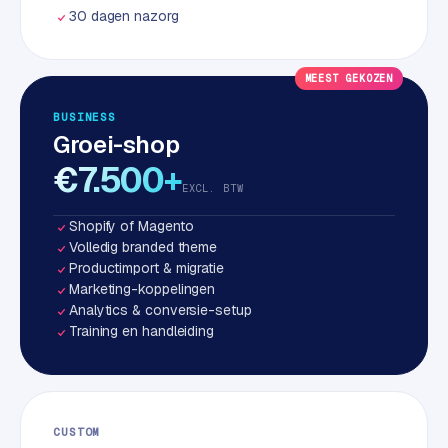
w
30 dagen nazorg
a
r
e
MEEST GEKOZEN
·
BUSINESS
W
Groei-shop
o
€7.500+
o
EXCL. BTW
C
o
Shopify of Magento
m
Volledig branded theme
m
Productimport & migratie
e
Marketing-koppelingen
r
Analytics & conversie-setup
Training en handleiding
c
e
ONLINE
MARKETING
CUSTOM