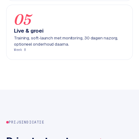
k
F
05
l
o
Live & groei
w
Training, soft-launch met monitoring, 30 dagen nazorg,
optioneel onderhoud daarna.
S
Week 8
w
a
n
p
r
o
d
u
c
t
PRIJSINDICATIE
f
e
e