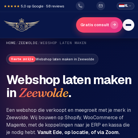
5,0 op Google · 58 reviews
NL
★★★★★
→
Gratis consult
HOME
/
ZEEWOLDE
/
WEBSHOP LATEN MAKEN
Webshop laten maken
in
Zeewolde
Vaste prijs
Webshop laten maken
in
.
Zeewolde
H
o
m
Een webshop die verkoopt en meegroeit met je merk in
e
Zeewolde
. Wij bouwen op Shopify, WooCommerce of
Magento, met de koppelingen naar je ERP en kassa die
Diensten
je nodig hebt.
Vanuit Ede, op locatie, of via Zoom.