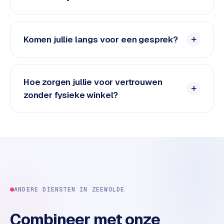
n
t
e
n
Komen jullie langs voor een gesprek?
t
m
a
Hoe zorgen jullie voor vertrouwen
r
k
zonder fysieke winkel?
e
t
i
n
g
B
o
ANDERE DIENSTEN IN
ZEEWOLDE
l
.
Combineer met onze
c