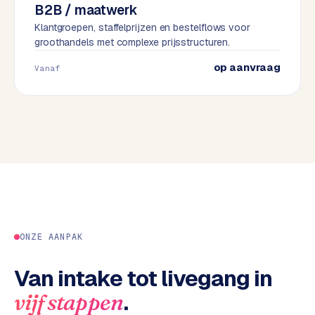
B2B / maatwerk
e
Klantgroepen, staffelprijzen en bestelflows voor
s
groothandels met complexe prijsstructuren.
s
w
op aanvraag
Vanaf
e
b
s
i
t
e
M
a
a
ONZE AANPAK
t
w
Van intake tot livegang in
e
r
.
vijf stappen
k