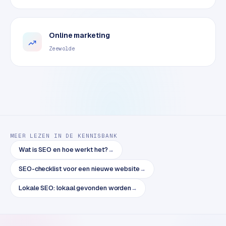
o
m
m
Online marketing
a
Zeewolde
r
k
e
t
p
l
a
c
MEER LEZEN IN DE KENNISBANK
e
Wat is SEO en hoe werkt het?
→
SEO-checklist voor een nieuwe website
→
BRANCHE-
EXPERTISE
Lokale SEO: lokaal gevonden worden
→
F
i