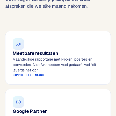
t
B
afspraken die we elke maand nakomen.
e
-
c
o
m
m
e
r
Meetbare resultaten
c
Maandelijkse rapportage met klikken, posities en
e
→
conversies. Niet "we hebben veel gedaan", wel "dit
leverde het op".
RAPPORT ELKE MAAND
WEBSITES
W
o
r
d
P
Google Partner
r