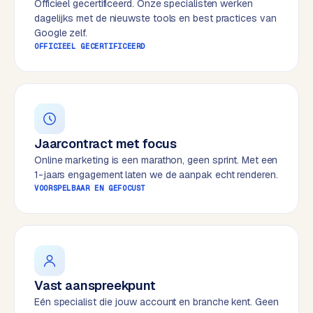
Officieel gecertificeerd. Onze specialisten werken
e
dagelijks met de nieuwste tools en best practices van
s
Google zelf.
s
OFFICIEEL GECERTIFICEERD
w
e
b
s
i
Jaarcontract met focus
t
e
Online marketing is een marathon, geen sprint. Met een
1-jaars engagement laten we de aanpak echt renderen.
VOORSPELBAAR EN GEFOCUST
M
a
a
t
w
e
Vast aanspreekpunt
r
Eén specialist die jouw account en branche kent. Geen
k