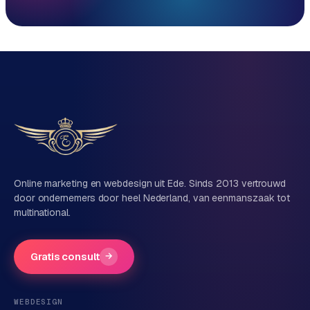
Reactie binnen 1 werkdag
Direct persoonlijk contact, geen ticketsysteem
Vrijblijvend, geen verkooppraat
Eén team voor techniek én marketing
Vertel ons over je project
Naam
Online marketing en webdesign uit Ede. Sinds 2013 vertrouwd
door ondernemers door heel Nederland, van eenmanszaak tot
multinational.
Bedrijfsnaam
(optioneel)
Gratis consult
→
Telefoonnummer
(optioneel)
WEBDESIGN