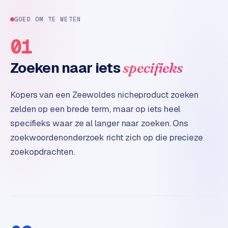
e
t
GOED OM TE WETEN
s
e
01
n
w
Zoeken naar iets
specifieks
i
n
k
Kopers van een Zeewoldes nicheproduct zoeken
e
zelden op een brede term, maar op iets heel
l
specifieks waar ze al langer naar zoeken. Ons
zoekwoordenonderzoek richt zich op die precieze
W
zoekopdrachten.
o
o
n
e
n
i
n