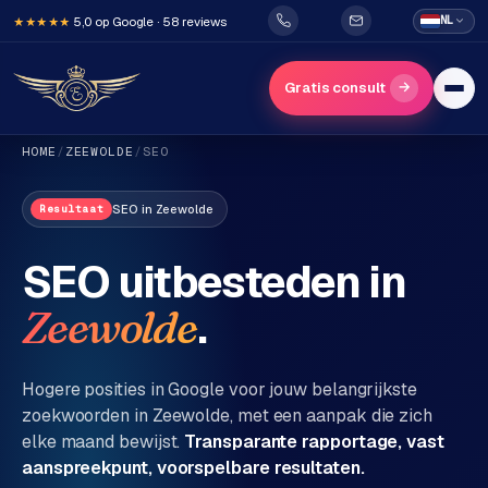
5,0 op Google · 58 reviews
NL
★★★★★
→
Gratis consult
HOME
/
ZEEWOLDE
/
SEO
SEO
in
Zeewolde
Resultaat
SEO uitbesteden in
.
Zeewolde
H
o
m
Hogere posities in Google voor jouw belangrijkste
e
zoekwoorden in
Zeewolde
, met een aanpak die zich
elke maand bewijst.
Transparante rapportage, vast
Diensten
aanspreekpunt, voorspelbare resultaten.