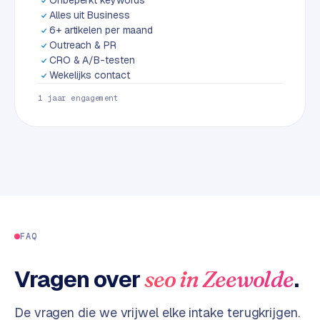
L
Alles uit Business
i
6+ artikelen per maand
n
Outreach & PR
k
CRO & A/B-testen
b
Wekelijks contact
u
1 jaar engagement
i
l
d
i
n
g
G
FAQ
o
o
g
Vragen over
.
seo
in
Zeewolde
l
e
De vragen die we vrijwel elke intake terugkrijgen.
A