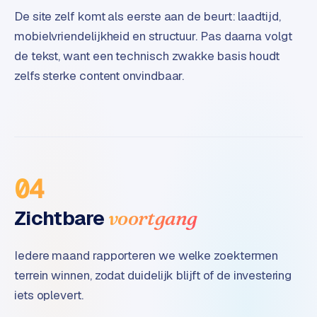
B
De site zelf komt als eerste aan de beurt: laadtijd,
2
B
mobielvriendelijkheid en structuur. Pas daarna volgt
de tekst, want een technisch zwakke basis houdt
R
zelfs sterke content onvindbaar.
e
t
a
i
l
m
04
u
l
Zichtbare
voortgang
t
i
-
Iedere maand rapporteren we welke zoektermen
s
terrein winnen, zodat duidelijk blijft of de investering
t
iets oplevert.
o
r