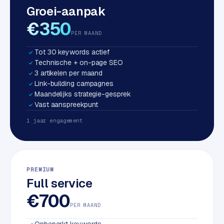
Groei-aanpak
S
E
€350
O
PER MAAND
Tot 30 keywords actief
S
Technische + on-page SEO
E
3 artikelen per maand
O
Link-building campagnes
u
Maandelijks strategie-gesprek
i
Vast aanspreekpunt
t
1 jaar engagement
b
e
s
t
PREMIUM
e
Full service
d
e
€700
n
PER MAAND
Onbeperkt keywords