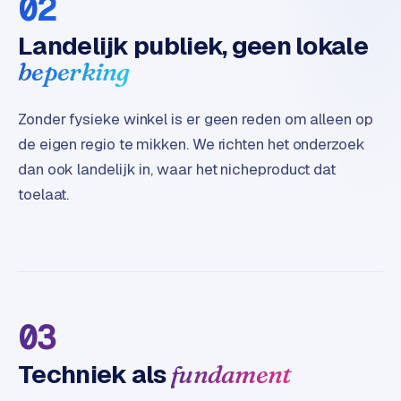
02
t
e
Landelijk publiek, geen lokale
r
beperking
i
e
u
Zonder fysieke winkel is er geen reden om alleen op
r
de eigen regio te mikken. We richten het onderzoek
dan ook landelijk in, waar het nicheproduct dat
I
toelaat.
n
d
u
s
t
r
i
03
e
e
Techniek als
fundament
n