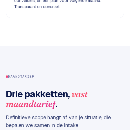
conversies, en een plan voor volgende maand.
d
Transparant en concreet.
L
a
b
e
l
5
1
C
MAANDTARIEF
y
c
Drie pakketten,
vast
l
e
.
maandtarief
s
o
Definitieve scope hangt af van je situatie, die
f
bepalen we samen in de intake.
t