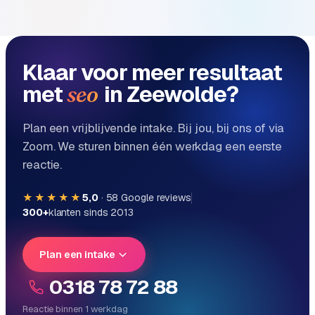
e
Klaar voor meer resultaat
met
in Zeewolde?
seo
Plan een vrijblijvende intake. Bij jou, bij ons of via
Zoom. We sturen binnen één werkdag een eerste
reactie.
★★★★★
5,0
·
58
Google reviews
300+
klanten sinds 2013
Plan een intake
0318 78 72 88
Reactie binnen 1 werkdag