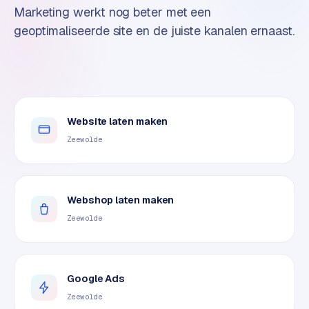
n
Marketing werkt nog beter met een
t
geoptimaliseerde site en de juiste kanalen ernaast.
e
n
t
m
a
r
Website laten maken
k
Zeewolde
e
t
i
n
Webshop laten maken
g
Zeewolde
B
o
l
Google Ads
.
Zeewolde
c