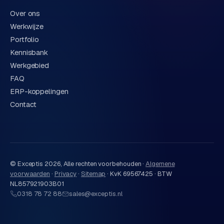
Over ons
Werkwijze
Portfolio
Kennisbank
Werkgebied
FAQ
ERP-koppelingen
Contact
© Exceptis
2026
, Alle rechten voorbehouden ·
Algemene
voorwaarden
·
Privacy
·
Sitemap
·
KvK 69567425 · BTW
NL857921903B01
0318 78 72 88
sales@exceptis.nl