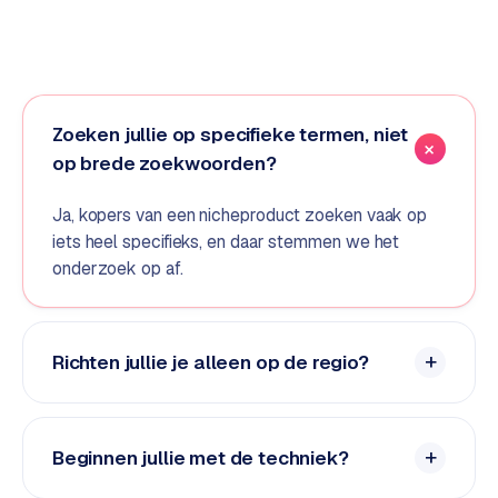
d
s
G
o
Zoeken jullie op specifieke termen, niet
o
op brede zoekwoorden?
g
l
Ja, kopers van een nicheproduct zoeken vaak op
e
iets heel specifieks, en daar stemmen we het
A
onderzoek op af.
d
s
u
i
Richten jullie je alleen op de regio?
t
b
e
Beginnen jullie met de techniek?
s
t