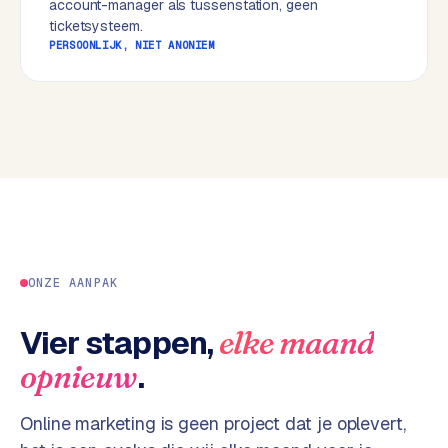
account-manager als tussenstation, geen
w
ticketsysteem.
e
PERSOONLIJK, NIET ANONIEM
b
s
i
t
e
ERP &
PREMIUM
KOPPELINGEN
B
u
ONZE AANPAK
s
i
Vier stappen,
elke maand
n
.
opnieuw
e
s
s
Online marketing is geen project dat je oplevert,
C