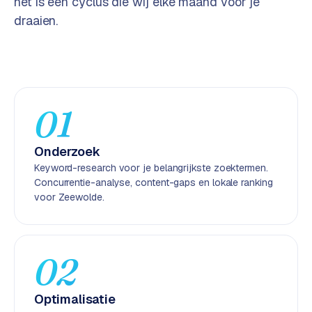
het is een cyclus die wij elke maand voor je
e
draaien.
n
t
r
a
l
·
01
S
h
Onderzoek
o
Keyword-research voor je belangrijkste zoektermen.
p
Concurrentie-analyse, content-gaps en lokale ranking
i
voor Zeewolde.
f
y
S
02
t
o
Optimalisatie
c