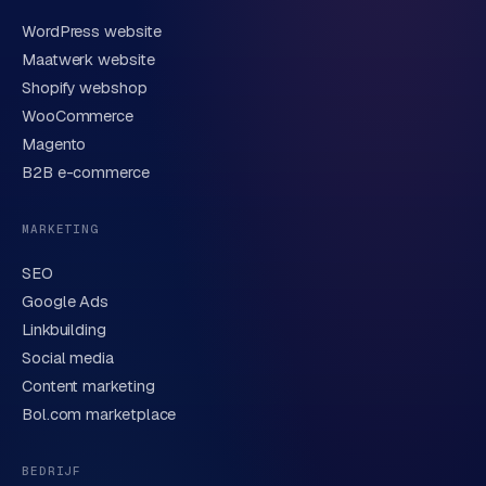
WordPress website
E-mail
Maatwerk website
Shopify webshop
WooCommerce
Korte omschrijving van je vraag of project
Magento
B2B e-commerce
MARKETING
SEO
Google Ads
Linkbuilding
Verstuur aanvraag
→
Social media
Content marketing
We behandelen je gegevens zorgvuldig conform onze
privacyverklaring
. Of bel direct
0318 78 72 88
.
Bol.com marketplace
BEDRIJF