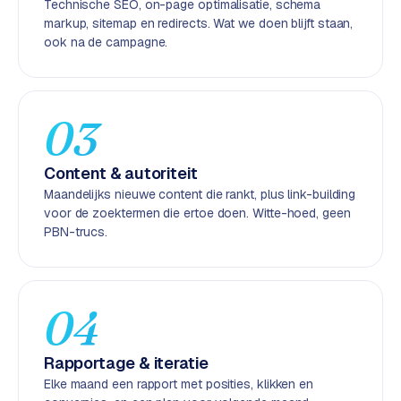
Technische SEO, on-page optimalisatie, schema
k
markup, sitemap en redirects. Wat we doen blijft staan,
F
ook na de campagne.
l
o
w
03
S
w
Content & autoriteit
a
n
Maandelijks nieuwe content die rankt, plus link-building
p
voor de zoektermen die ertoe doen. Witte-hoed, geen
PBN-trucs.
r
o
d
u
04
c
t
f
Rapportage & iteratie
e
Elke maand een rapport met posities, klikken en
e