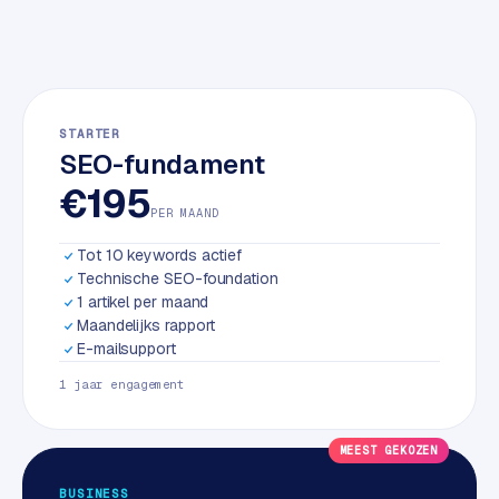
w
a
r
e
·
STARTER
W
SEO-fundament
o
€195
o
PER MAAND
C
o
Tot 10 keywords actief
m
Technische SEO-foundation
m
1 artikel per maand
e
Maandelijks rapport
r
E-mailsupport
c
1 jaar engagement
e
MEEST GEKOZEN
ONLINE
MARKETING
BUSINESS