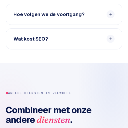
e
d
Hoe volgen we de voortgang?
e
n
S
Wat kost SEO?
o
c
i
a
l
m
e
d
ANDERE DIENSTEN IN
ZEEWOLDE
i
a
Combineer met onze
C
andere
.
diensten
o