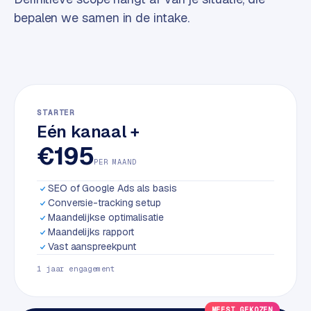
w
bepalen we samen in de intake.
a
r
e
·
W
o
STARTER
o
Eén kanaal +
C
€195
o
PER MAAND
m
m
SEO of Google Ads als basis
e
Conversie-tracking setup
r
Maandelijkse optimalisatie
c
Maandelijks rapport
Vast aanspreekpunt
e
1 jaar engagement
ONLINE
MARKETING
MEEST GEKOZEN