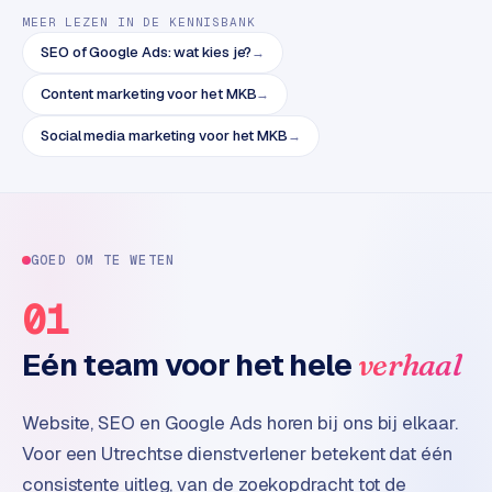
e
MEER LEZEN IN DE KENNISBANK
t
s
SEO of Google Ads: wat kies je?
→
e
Content marketing voor het MKB
→
n
w
Social media marketing voor het MKB
→
i
n
k
e
l
GOED OM TE WETEN
W
01
o
o
Eén team voor het hele
verhaal
n
e
Website, SEO en Google Ads horen bij ons bij elkaar.
n
Voor een Utrechtse dienstverlener betekent dat één
i
n
consistente uitleg, van de zoekopdracht tot de