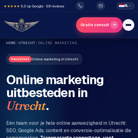
5,0 op Google · 58 reviews
NL
★★★★★
→
Gratis consult
HOME
/
UTRECHT
/
ONLINE MARKETING
Online marketing
in
Utrecht
Resultaat
Online marketing
uitbesteden in
H
o
.
Utrecht
m
e
Eén team voor je hele online aanwezigheid in
Utrecht
:
SEO, Google Ads, content en conversie-optimalisatie die
Diensten
samenwerken.
Transparante rapportage, vast