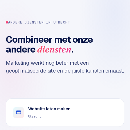
n
t
e
n
ANDERE DIENSTEN IN
UTRECHT
t
m
Combineer met onze
a
andere
.
diensten
r
k
e
Marketing werkt nog beter met een
t
geoptimaliseerde site en de juiste kanalen ernaast.
i
n
g
B
o
Website laten maken
l
Utrecht
.
c