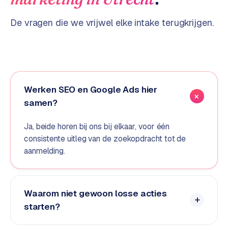
d
De vragen die we vrijwel elke intake terugkrijgen.
s
G
o
o
g
Werken SEO en Google Ads hier
l
samen?
e
A
Ja, beide horen bij ons bij elkaar, voor één
d
consistente uitleg van de zoekopdracht tot de
s
aanmelding.
u
i
t
b
Waarom niet gewoon losse acties
e
starten?
s
t