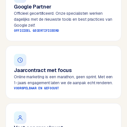
e
Google Partner
s
Officieel gecertificeerd. Onze specialisten werken
s
dagelijks met de nieuwste tools en best practices van
w
Google zelf.
OFFICIEEL GECERTIFICEERD
e
b
s
i
t
e
Jaarcontract met focus
Online marketing is een marathon, geen sprint. Met een
M
1-jaars engagement laten we de aanpak echt renderen.
a
VOORSPELBAAR EN GEFOCUST
a
t
w
e
r
k