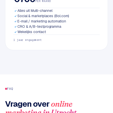
PER MAAND
L
i
Alles uit Multi-channel
n
Social & marketplaces (Bol.com)
k
E-mail / marketing automation
b
CRO & A/B-testprogramma
u
Wekelijks contact
i
1 jaar engagement
l
d
i
n
g
G
o
FAQ
o
g
Vragen over
online
l
e
.
marketing
in
Utrecht
A