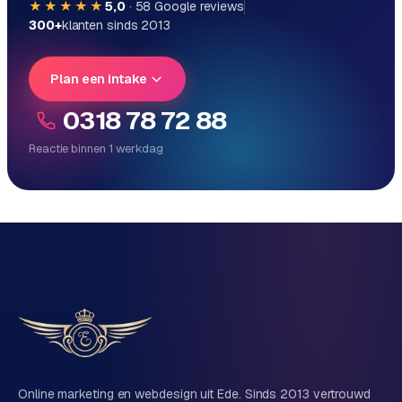
★★★★★
5,0
·
58
Google reviews
300+
klanten sinds 2013
Plan een intake
0318 78 72 88
Reactie binnen 1 werkdag
Reactie binnen 1 werkdag
Direct persoonlijk contact, geen ticketsysteem
Vrijblijvend, geen verkooppraat
Eén team voor techniek én marketing
Vertel ons over je project
Naam
Online marketing en webdesign uit Ede. Sinds 2013 vertrouwd