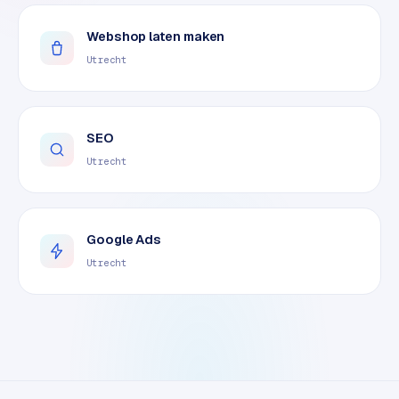
o
m
Webshop laten maken
m
Utrecht
a
r
k
e
SEO
t
Utrecht
p
l
a
Google Ads
c
e
Utrecht
BRANCHE-
EXPERTISE
F
i