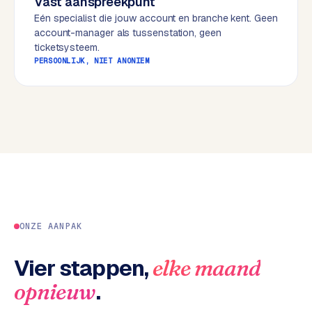
Vast aanspreekpunt
w
Eén specialist die jouw account en branche kent. Geen
e
account-manager als tussenstation, geen
b
ticketsysteem.
s
PERSOONLIJK, NIET ANONIEM
i
t
e
ERP &
PREMIUM
KOPPELINGEN
B
u
s
ONZE AANPAK
i
n
e
Vier stappen,
elke maand
s
.
opnieuw
s
C