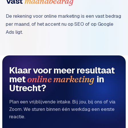
Vast
maandbedrag
e
De rekening voor online marketing is een vast bedrag
per maand, of het accent nu op SEO of op Google
Ads ligt.
Klaar voor meer resultaat
met
in
online marketing
Utrecht?
Plan een vrijblijvende intake. Bij jou, bij ons of via
Zoom. We sturen binnen één werkdag een eerste
reactie.