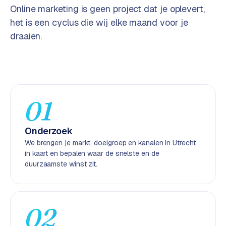
Online marketing is geen project dat je oplevert,
e
n
het is een cyclus die wij elke maand voor je
t
draaien.
r
a
l
·
S
01
h
o
p
Onderzoek
i
We brengen je markt, doelgroep en kanalen in Utrecht
f
in kaart en bepalen waar de snelste en de
y
duurzaamste winst zit.
S
t
o
02
c