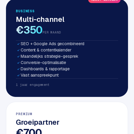
S
BUSINESS
E
Multi-channel
O
€350
PER MAAND
S
E
SEO + Google Ads gecombineerd
O
Content & contentkalender
u
Maandelijks strategie-gesprek
i
Conversie-optimalisatie
t
Dashboards & rapportage
b
Vast aanspreekpunt
e
1 jaar engagement
s
t
e
d
PREMIUM
e
Groeipartner
n
€700