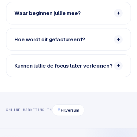
e
d
Waar beginnen jullie mee?
e
n
Hoe wordt dit gefactureerd?
S
o
c
i
Kunnen jullie de focus later verleggen?
a
l
m
e
d
i
a
Hilversum
ONLINE MARKETING
IN
C
o