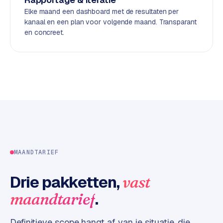
d
Elke maand een dashboard met de resultaten per
kanaal en een plan voor volgende maand. Transparant
en concreet.
L
a
b
e
l
5
1
C
y
c
MAANDTARIEF
l
e
Drie pakketten,
vast
s
.
maandtarief
o
f
t
Definitieve scope hangt af van je situatie, die