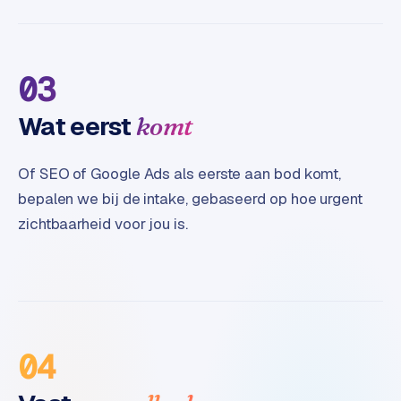
B
2
B
03
R
e
Wat eerst
komt
t
a
i
Of SEO of Google Ads als eerste aan bod komt,
l
bepalen we bij de intake, gebaseerd op hoe urgent
m
zichtbaarheid voor jou is.
u
l
t
i
-
s
t
04
o
r