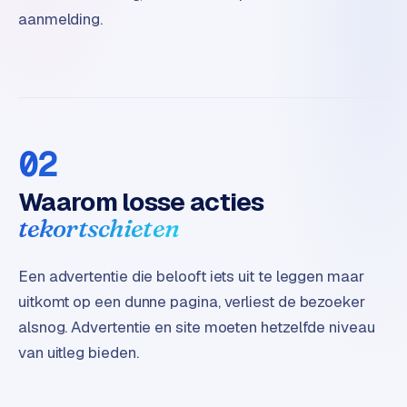
t
aanmelding.
e
r
i
e
u
r
02
I
Waarom losse acties
n
tekortschieten
d
u
s
Een advertentie die belooft iets uit te leggen maar
t
uitkomt op een dunne pagina, verliest de bezoeker
r
alsnog. Advertentie en site moeten hetzelfde niveau
i
e
van uitleg bieden.
e
n