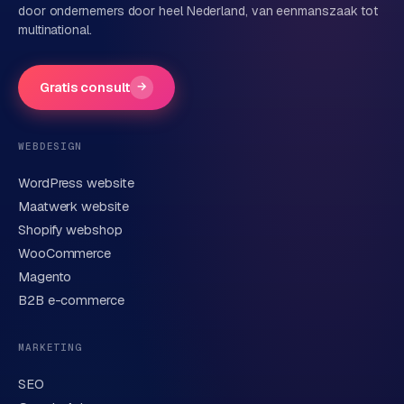
door ondernemers door heel Nederland, van eenmanszaak tot
multinational.
Bedrijfsnaam
(optioneel)
Gratis consult
→
Telefoonnummer
(optioneel)
WEBDESIGN
WordPress website
E-mail
Maatwerk website
Shopify webshop
WooCommerce
Korte omschrijving van je vraag of project
Magento
B2B e-commerce
MARKETING
SEO