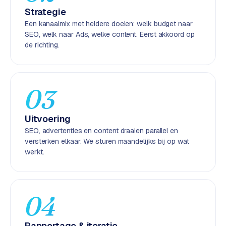
k
Strategie
F
Een kanaalmix met heldere doelen: welk budget naar
l
SEO, welk naar Ads, welke content. Eerst akkoord op
o
de richting.
w
S
w
03
a
n
Uitvoering
p
SEO, advertenties en content draaien parallel en
r
versterken elkaar. We sturen maandelijks bij op wat
o
werkt.
d
u
c
t
04
f
e
e
Rapportage & iteratie