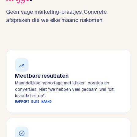
t
B
e
Geen vage marketing-praatjes. Concrete
-
afspraken die we elke maand nakomen.
c
o
m
m
e
r
c
e
→
Meetbare resultaten
Maandelijkse rapportage met klikken, posities en
conversies. Niet "we hebben veel gedaan", wel "dit
WEBSITES
leverde het op".
W
RAPPORT ELKE MAAND
o
r
d
P
r