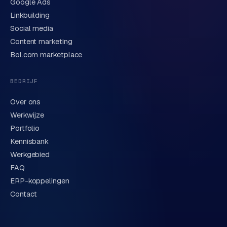
Google Ads
Linkbuilding
Verstuur aanvraag
→
Social media
Content marketing
We behandelen je gegevens zorgvuldig conform onze
privacyverklaring
. Of bel direct
0318 78 72 88
.
Bol.com marketplace
BEDRIJF
Over ons
Werkwijze
Portfolio
Kennisbank
Werkgebied
FAQ
ERP-koppelingen
Contact