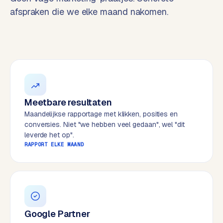
t
B
afspraken die we elke maand nakomen.
e
-
c
o
m
m
e
r
Meetbare resultaten
c
Maandelijkse rapportage met klikken, posities en
e
→
conversies. Niet "we hebben veel gedaan", wel "dit
leverde het op".
RAPPORT ELKE MAAND
WEBSITES
W
o
r
d
P
Google Partner
r