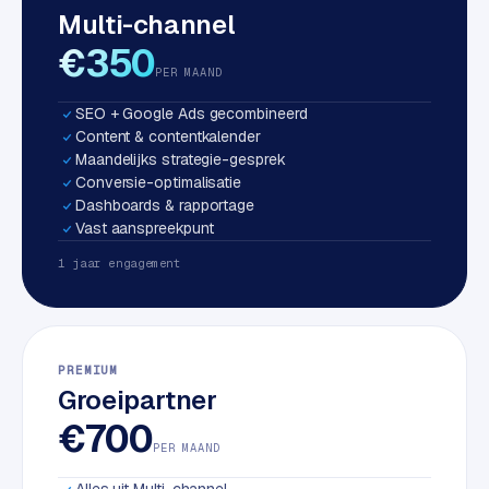
Multi-channel
S
E
€350
O
PER MAAND
SEO + Google Ads gecombineerd
S
Content & contentkalender
E
Maandelijks strategie-gesprek
O
Conversie-optimalisatie
u
Dashboards & rapportage
i
Vast aanspreekpunt
t
1 jaar engagement
b
e
s
t
PREMIUM
e
Groeipartner
d
e
€700
n
PER MAAND
Alles uit Multi-channel