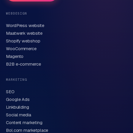
Telefoonnummer
(optioneel)
WEBDESIGN
WordPress website
E-mail
Maatwerk website
Shopify webshop
WooCommerce
Korte omschrijving van je vraag of project
Magento
B2B e-commerce
MARKETING
SEO
Google Ads
Linkbuilding
Verstuur aanvraag
→
Social media
Content marketing
We behandelen je gegevens zorgvuldig conform onze
privacyverklaring
. Of bel direct
0318 78 72 88
.
Bol.com marketplace