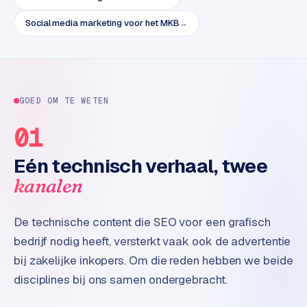
e
t
Social media marketing voor het MKB
→
s
e
n
w
i
GOED OM TE WETEN
n
k
01
e
l
Eén technisch verhaal, twee
kanalen
W
o
De technische content die SEO voor een grafisch
o
n
bedrijf nodig heeft, versterkt vaak ook de advertentie
e
bij zakelijke inkopers. Om die reden hebben we beide
n
disciplines bij ons samen ondergebracht.
i
n