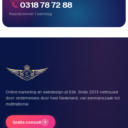
0318 78 72 88
Reactie binnen 1 werkdag
Reactie binnen 1 werkdag
Direct persoonlijk contact, geen ticketsysteem
Vrijblijvend, geen verkooppraat
Eén team voor techniek én marketing
Vertel ons over je project
Naam
Online marketing en webdesign uit Ede. Sinds 2013 vertrouwd
door ondernemers door heel Nederland, van eenmanszaak tot
multinational.
Bedrijfsnaam
(optioneel)
Gratis consult
→