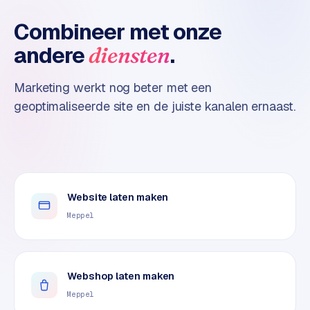
n
t
Combineer met onze
e
andere
.
diensten
n
t
m
Marketing werkt nog beter met een
a
geoptimaliseerde site en de juiste kanalen ernaast.
r
k
e
t
i
n
Website laten maken
g
Meppel
B
o
l
Webshop laten maken
.
Meppel
c