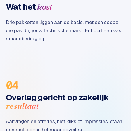
B
Wat het
kost
2
B
Drie pakketten liggen aan de basis, met een scope
R
die past bij jouw technische markt. Er hoort een vast
e
maandbedrag bij.
t
a
i
l
m
u
04
l
t
Overleg gericht op zakelijk
i
-
resultaat
s
t
Aanvragen en offertes, niet kliks of impressies, staan
o
r
centraal tijdens het maandoverleg.