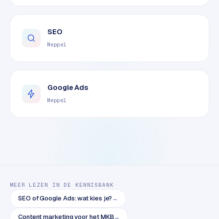
o
m
m
SEO
a
Meppel
r
k
e
t
Google Ads
p
Meppel
l
a
c
e
BRANCHE-
EXPERTISE
MEER LEZEN IN DE KENNISBANK
F
SEO of Google Ads: wat kies je?
→
i
Content marketing voor het MKB
→