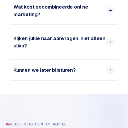
e
Wat kost gecombineerde online
d
marketing?
e
n
S
Kijken jullie naar aanvragen, niet alleen
o
kliks?
c
i
a
Kunnen we later bijsturen?
l
m
e
d
i
a
C
o
ANDERE DIENSTEN IN
MEPPEL