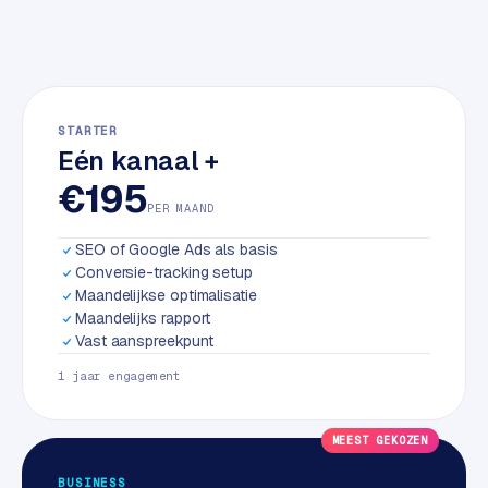
w
a
r
e
·
STARTER
W
Eén kanaal +
o
€195
o
PER MAAND
C
o
SEO of Google Ads als basis
m
Conversie-tracking setup
m
Maandelijkse optimalisatie
e
Maandelijks rapport
r
Vast aanspreekpunt
c
1 jaar engagement
e
MEEST GEKOZEN
ONLINE
MARKETING
BUSINESS