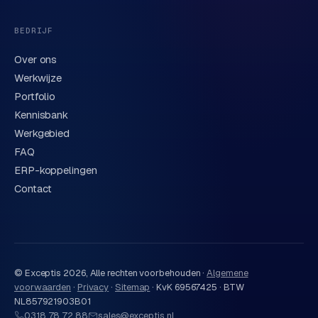
BEDRIJF
Over ons
Werkwijze
Portfolio
Kennisbank
Werkgebied
FAQ
ERP-koppelingen
Contact
© Exceptis
2026
, Alle rechten voorbehouden ·
Algemene
voorwaarden
·
Privacy
·
Sitemap
·
KvK 69567425 · BTW
NL857921903B01
0318 78 72 88
sales@exceptis.nl