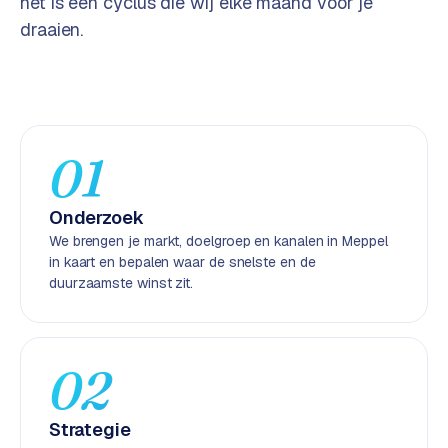
het is een cyclus die wij elke maand voor je
e
draaien.
n
t
r
a
l
·
01
S
h
Onderzoek
o
We brengen je markt, doelgroep en kanalen in Meppel
p
in kaart en bepalen waar de snelste en de
i
duurzaamste winst zit.
f
y
S
02
t
o
Strategie
c