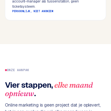
account-manager als tussenstation, geen
w
ticketsysteem.
e
PERSOONLIJK, NIET ANONIEM
b
s
i
t
e
ERP &
PREMIUM
KOPPELINGEN
B
u
ONZE AANPAK
s
i
Vier stappen,
elke maand
n
.
opnieuw
e
s
s
Online marketing is geen project dat je oplevert,
C