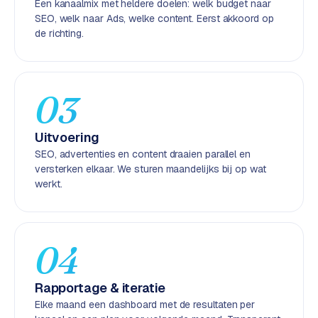
Een kanaalmix met heldere doelen: welk budget naar
k
SEO, welk naar Ads, welke content. Eerst akkoord op
F
de richting.
l
o
w
03
S
w
Uitvoering
a
n
SEO, advertenties en content draaien parallel en
p
versterken elkaar. We sturen maandelijks bij op wat
werkt.
r
o
d
u
04
c
t
f
Rapportage & iteratie
e
Elke maand een dashboard met de resultaten per
e