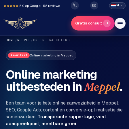
5,0 op Google · 58 reviews
NL
★★★★★
→
Gratis consult
HOME
/
MEPPEL
/
ONLINE MARKETING
Online marketing
in
Meppel
Resultaat
Online marketing
uitbesteden in
.
Meppel
H
o
m
Eén team voor je hele online aanwezigheid in
Meppel
:
e
SEO, Google Ads, content en conversie-optimalisatie die
samenwerken.
Transparante rapportage, vast
Diensten
aanspreekpunt, meetbare groei.