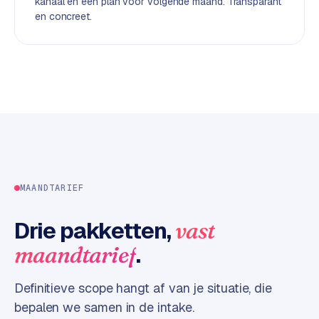
kanaal en een plan voor volgende maand. Transparant
d
en concreet.
L
a
b
e
l
5
1
C
MAANDTARIEF
y
c
Drie pakketten,
vast
l
e
.
maandtarief
s
o
Definitieve scope hangt af van je situatie, die
f
bepalen we samen in de intake.
t