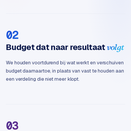
t
e
r
i
e
02
u
r
Budget dat naar resultaat
volgt
I
We houden voortdurend bij wat werkt en verschuiven
n
budget daarnaartoe, in plaats van vast te houden aan
d
u
een verdeling die niet meer klopt.
s
t
r
i
e
e
03
n