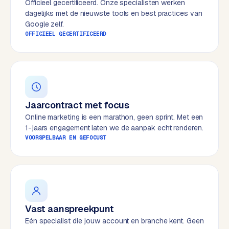
Officieel gecertificeerd. Onze specialisten werken
e
dagelijks met de nieuwste tools en best practices van
s
Google zelf.
s
OFFICIEEL GECERTIFICEERD
w
e
b
s
i
Jaarcontract met focus
t
e
Online marketing is een marathon, geen sprint. Met een
1-jaars engagement laten we de aanpak echt renderen.
VOORSPELBAAR EN GEFOCUST
M
a
a
t
w
e
Vast aanspreekpunt
r
Eén specialist die jouw account en branche kent. Geen
k