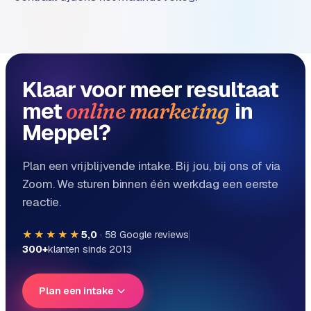
e
Klaar voor meer resultaat
met
in
online marketing
Meppel?
Plan een vrijblijvende intake. Bij jou, bij ons of via
Zoom. We sturen binnen één werkdag een eerste
reactie.
★★★★★
5,0
·
58
Google reviews
300+
klanten sinds 2013
Plan een intake