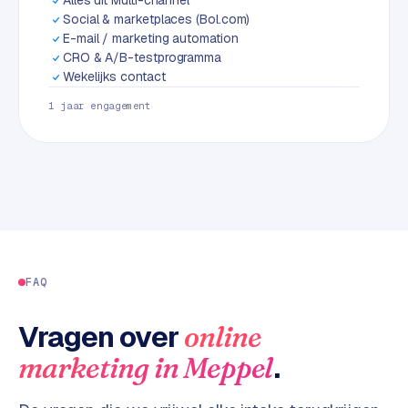
L
Social & marketplaces (Bol.com)
i
E-mail / marketing automation
n
CRO & A/B-testprogramma
k
Wekelijks contact
b
1 jaar engagement
u
i
l
d
i
n
g
G
FAQ
o
o
Vragen over
online
g
.
marketing
in
Meppel
l
e
A