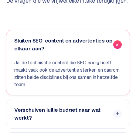
De vragen die we vrijwel elke intake terugkrijgen.
d
s
G
o
Sluiten SEO-content en advertenties op
o
elkaar aan?
g
l
Ja, de technische content die SEO nodig heeft,
e
maakt vaak ook de advertentie sterker, en daarom
A
zitten beide disciplines bij ons samen in hetzelfde
d
s
team.
u
i
t
Verschuiven jullie budget naar wat
b
werkt?
e
s
t