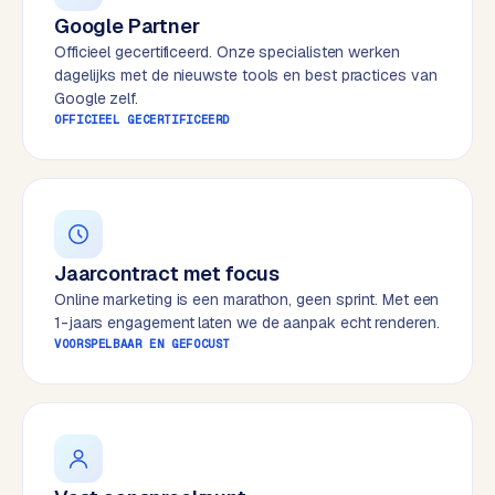
e
Google Partner
s
Officieel gecertificeerd. Onze specialisten werken
s
dagelijks met de nieuwste tools en best practices van
w
Google zelf.
OFFICIEEL GECERTIFICEERD
e
b
s
i
t
e
Jaarcontract met focus
Online marketing is een marathon, geen sprint. Met een
M
1-jaars engagement laten we de aanpak echt renderen.
a
VOORSPELBAAR EN GEFOCUST
a
t
w
e
r
k