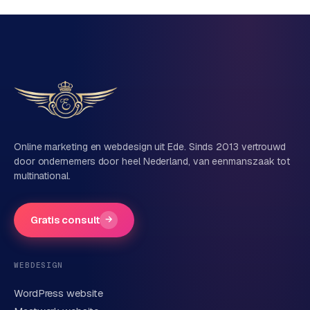
Vrijblijvend, geen verkooppraat
Eén team voor techniek én marketing
Vertel ons over je project
Naam
Online marketing en webdesign uit Ede. Sinds 2013 vertrouwd
door ondernemers door heel Nederland, van eenmanszaak tot
multinational.
Bedrijfsnaam
(optioneel)
Gratis consult
→
Telefoonnummer
(optioneel)
WEBDESIGN
WordPress website
E-mail