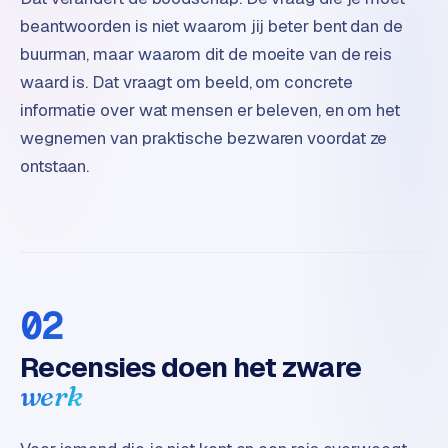
t
beantwoorden is niet waarom jij beter bent dan de
e
buurman, maar waarom dit de moeite van de reis
r
waard is. Dat vraagt om beeld, om concrete
i
e
informatie over wat mensen er beleven, en om het
u
wegnemen van praktische bezwaren voordat ze
r
ontstaan.
I
n
d
u
s
02
t
r
Recensies doen het zware
i
e
werk
e
n