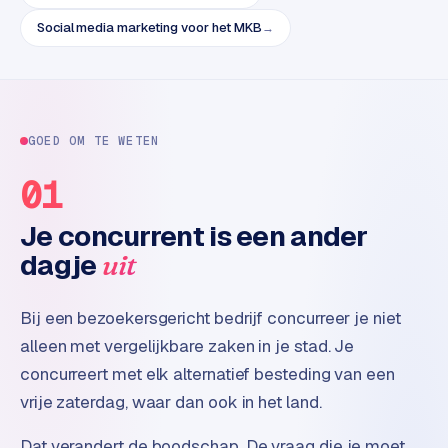
e
t
Social media marketing voor het MKB
→
s
e
n
w
i
GOED OM TE WETEN
n
01
k
e
Je concurrent is een ander
l
dagje
uit
W
o
Bij een bezoekersgericht bedrijf concurreer je niet
o
alleen met vergelijkbare zaken in je stad. Je
n
e
concurreert met elk alternatief besteding van een
n
vrije zaterdag, waar dan ook in het land.
i
n
Dat verandert de boodschap. De vraag die je moet