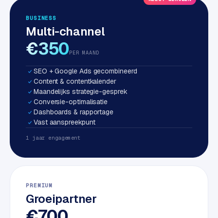
S
BUSINESS
E
Multi-channel
O
€350
PER MAAND
S
E
SEO + Google Ads gecombineerd
O
Content & contentkalender
u
Maandelijks strategie-gesprek
i
Conversie-optimalisatie
t
Dashboards & rapportage
b
Vast aanspreekpunt
e
1 jaar engagement
s
t
e
d
PREMIUM
e
Groeipartner
n
€700