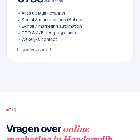
PER MAAND
L
i
Alles uit Multi-channel
n
Social & marketplaces (Bol.com)
k
E-mail / marketing automation
b
CRO & A/B-testprogramma
u
Wekelijks contact
i
1 jaar engagement
l
d
i
n
g
G
o
FAQ
o
g
Vragen over
online
l
e
.
marketing
in
Harderwijk
A