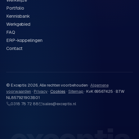
Portfolio
Kennisbank
Werkgebied
FAQ
ERP-koppelingen
Contact
© Exceptis
2026
, Alle rechten voorbehouden ·
Algemene
voorwaarden
·
Privacy
·
Cookies
·
Sitemap
·
KvK 69567425 · BTW
NL857921903B01
0318 78 72 88
sales@exceptis.nl