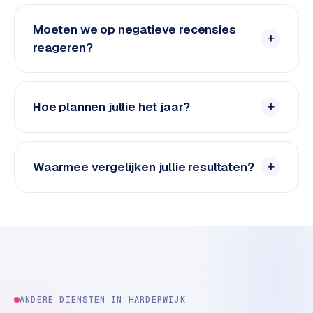
e
d
Moeten we op negatieve recensies
e
reageren?
n
S
Hoe plannen jullie het jaar?
o
c
i
a
Waarmee vergelijken jullie resultaten?
l
m
e
d
i
a
C
o
ANDERE DIENSTEN IN
HARDERWIJK