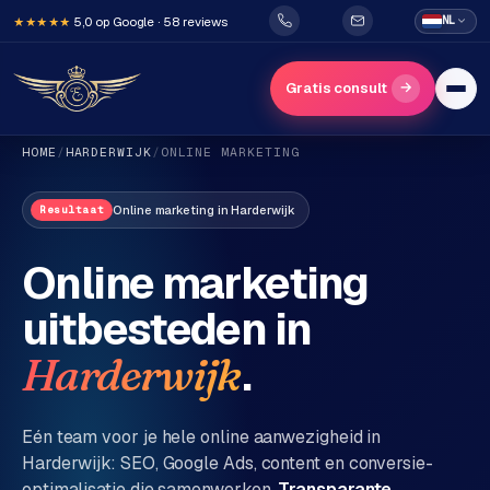
5,0 op Google · 58 reviews
NL
★★★★★
→
Gratis consult
HOME
/
HARDERWIJK
/
ONLINE MARKETING
Online marketing
in
Harderwijk
Resultaat
Online marketing
uitbesteden in
H
o
.
Harderwijk
m
e
Eén team voor je hele online aanwezigheid in
Harderwijk
: SEO, Google Ads, content en conversie-
Diensten
optimalisatie die samenwerken.
Transparante