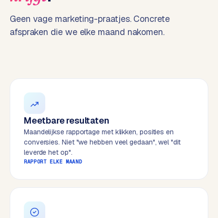
t
B
e
Geen vage marketing-praatjes. Concrete
-
afspraken die we elke maand nakomen.
c
o
m
m
e
r
c
e
→
Meetbare resultaten
Maandelijkse rapportage met klikken, posities en
conversies. Niet "we hebben veel gedaan", wel "dit
WEBSITES
leverde het op".
W
RAPPORT ELKE MAAND
o
r
d
P
r