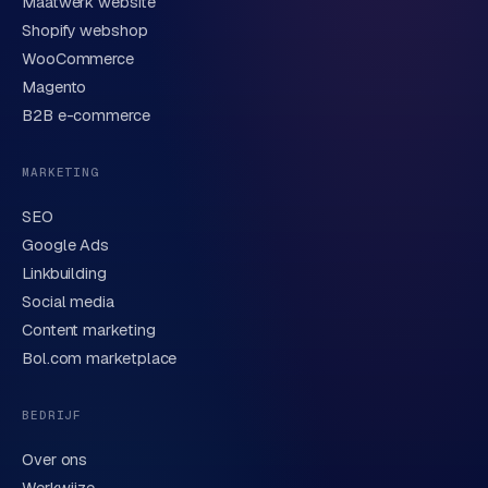
Maatwerk website
Shopify webshop
WooCommerce
Korte omschrijving van je vraag of project
Magento
B2B e-commerce
MARKETING
SEO
Google Ads
Linkbuilding
Verstuur aanvraag
→
Social media
Content marketing
We behandelen je gegevens zorgvuldig conform onze
privacyverklaring
. Of bel direct
0318 78 72 88
.
Bol.com marketplace
BEDRIJF
Over ons
Werkwijze