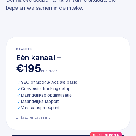
w
bepalen we samen in de intake.
a
r
e
·
W
o
STARTER
o
Eén kanaal +
C
€195
o
PER MAAND
m
m
SEO of Google Ads als basis
e
Conversie-tracking setup
r
Maandelijkse optimalisatie
c
Maandelijks rapport
Vast aanspreekpunt
e
1 jaar engagement
ONLINE
MARKETING
MEEST GEKOZEN