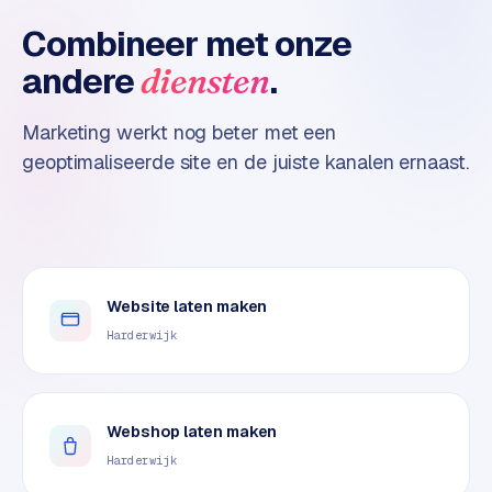
n
t
Combineer met onze
e
andere
.
diensten
n
t
m
Marketing werkt nog beter met een
a
geoptimaliseerde site en de juiste kanalen ernaast.
r
k
e
t
i
Website laten maken
n
g
Harderwijk
B
o
Webshop laten maken
l
.
Harderwijk
c