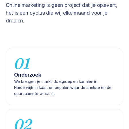
Online marketing is geen project dat je oplevert,
e
n
het is een cyclus die wij elke maand voor je
t
draaien.
r
a
l
·
S
01
h
o
p
Onderzoek
i
We brengen je markt, doelgroep en kanalen in
f
Harderwijk in kaart en bepalen waar de snelste en de
y
duurzaamste winst zit.
S
t
o
02
c