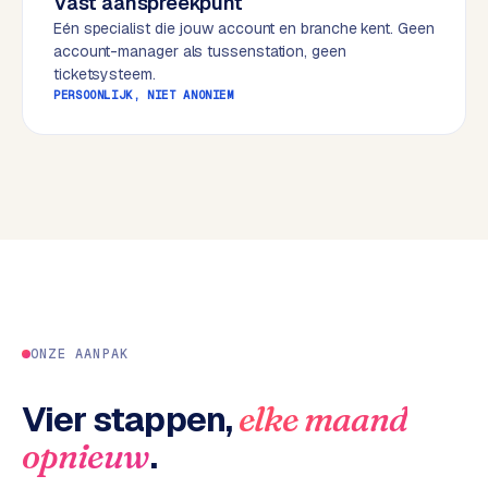
Vast aanspreekpunt
w
Eén specialist die jouw account en branche kent. Geen
e
account-manager als tussenstation, geen
b
ticketsysteem.
s
PERSOONLIJK, NIET ANONIEM
i
t
e
ERP &
PREMIUM
KOPPELINGEN
B
u
s
ONZE AANPAK
i
n
e
Vier stappen,
elke maand
s
.
opnieuw
s
C