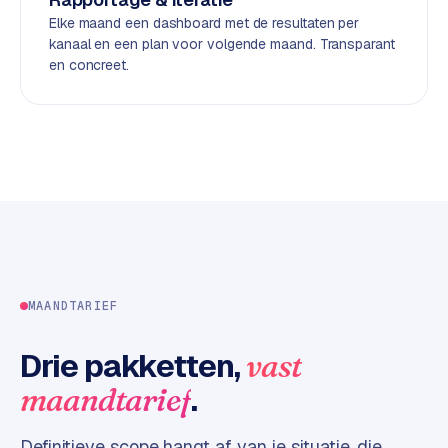
d
Elke maand een dashboard met de resultaten per
kanaal en een plan voor volgende maand. Transparant
en concreet.
L
a
b
e
l
5
1
C
y
c
MAANDTARIEF
l
e
Drie pakketten,
vast
s
.
maandtarief
o
f
t
Definitieve scope hangt af van je situatie, die