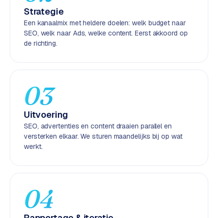
k
Strategie
F
Een kanaalmix met heldere doelen: welk budget naar
l
SEO, welk naar Ads, welke content. Eerst akkoord op
o
de richting.
w
S
w
03
a
n
Uitvoering
p
SEO, advertenties en content draaien parallel en
r
versterken elkaar. We sturen maandelijks bij op wat
o
werkt.
d
u
c
t
04
f
e
e
Rapportage & iteratie