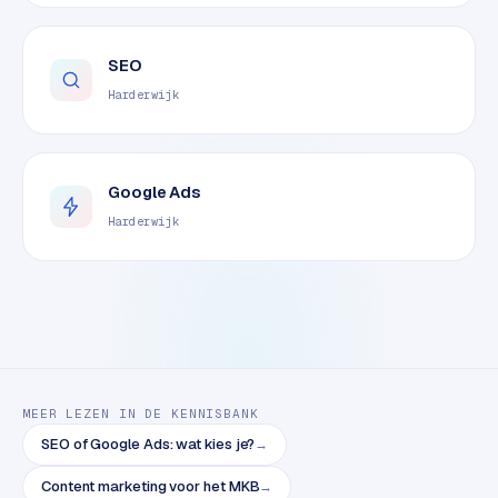
o
m
SEO
m
a
Harderwijk
r
k
e
Google Ads
t
p
Harderwijk
l
a
c
e
BRANCHE-
EXPERTISE
MEER LEZEN IN DE KENNISBANK
SEO of Google Ads: wat kies je?
→
F
i
Content marketing voor het MKB
→