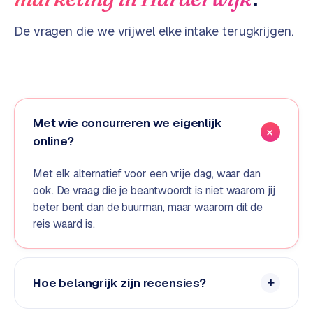
d
De vragen die we vrijwel elke intake terugkrijgen.
s
G
o
o
g
Met wie concurreren we eigenlijk
l
online?
e
A
Met elk alternatief voor een vrije dag, waar dan
d
ook. De vraag die je beantwoordt is niet waarom jij
s
beter bent dan de buurman, maar waarom dit de
u
reis waard is.
i
t
b
e
Hoe belangrijk zijn recensies?
s
t