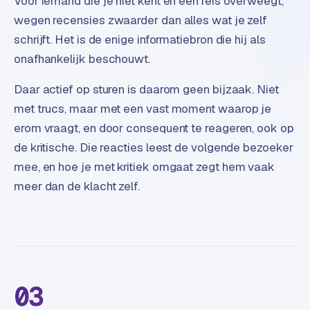
Voor iemand die je niet kent en een reis overweegt,
B
2
wegen recensies zwaarder dan alles wat je zelf
B
schrijft. Het is de enige informatiebron die hij als
onafhankelijk beschouwt.
R
e
Daar actief op sturen is daarom geen bijzaak. Niet
t
met trucs, maar met een vast moment waarop je
a
erom vraagt, en door consequent te reageren, ook op
i
l
de kritische. Die reacties leest de volgende bezoeker
m
mee, en hoe je met kritiek omgaat zegt hem vaak
u
meer dan de klacht zelf.
l
t
i
-
s
t
03
o
r