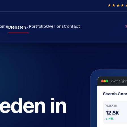
★★★★
ome
Portfolio
Over ons
Contact
Diensten
search.goo
Search Con
eden in
KLIKKEN
12,8K
+47%