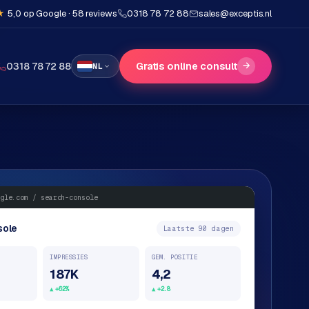
★
5,0 op Google · 58 reviews
0318 78 72 88
sales@exceptis.nl
Gratis online consult
→
0318 78 72 88
NL
gle.com / search-console
sole
Laatste 90 dagen
IMPRESSIES
GEM. POSITIE
187K
4,2
+62%
+2.8