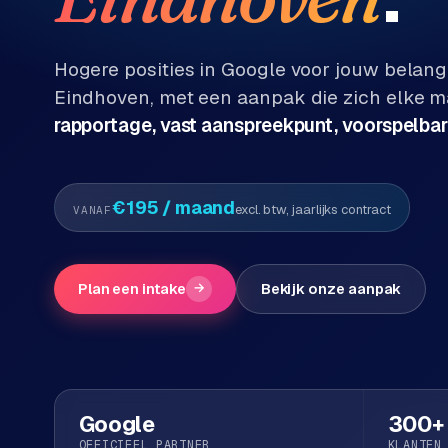
Diensten
P
Alle
Hogere posities in Google voor jouw belang
diensten
o
Eindhoven
, met een aanpak die zich elke 
→
r
rapportage, vast aanspreekpunt, voorspelbar
t
f
WEBSHOPS
o
M
€195
/ maand
excl. btw, jaarlijks contract
VANAF
l
a
i
g
o
e
Plan een intake
→
Bekijk onze aanpak
n
t
W
o
e
w
r
e
k
b
Google
300+
s
g
OFFICIEEL PARTNER
KLANTEN