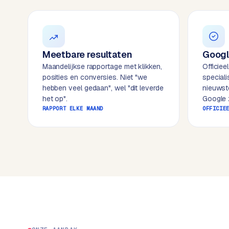
k
o
o
w
C
i
o
j
Meetbare resultaten
Googl
m
z
Maandelijkse rapportage met klikken,
Officiee
m
e
posities en conversies. Niet "we
special
e
hebben veel gedaan", wel "dit leverde
nieuwst
r
het op".
Google z
c
F
RAPPORT ELKE MAAND
OFFICIE
e
A
w
Q
e
b
C
s
h
o
o
n
p
t
a
B