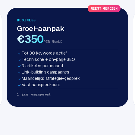
MEEST GEKOZEN
BUSINESS
Groei-aanpak
€350
PER MAAND
Tot 30 keywords actief
Technische + on-page SEO
3 artikelen per maand
Link-building campagnes
Maandelijks strategie-gesprek
Vast aanspreekpunt
1 jaar engagement