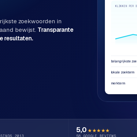
KLIKKEN PER 
rijkste zoekwoorden in
maand bewijst.
Transparante
e resultaten.
belangrijkste zo
lokale zoekterm
merkterm
5,0
★★★★★
 SINDS 2013
58
GOOGLE REVIEWS