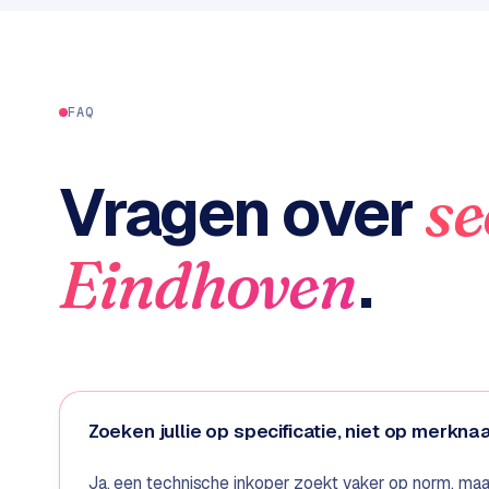
C
e
n
t
FAQ
r
a
l
Vragen over
se
·
S
h
.
Eindhoven
o
p
i
f
y
S
Zoeken jullie op specificatie, niet op merkn
t
o
Ja, een technische inkoper zoekt vaker op norm, ma