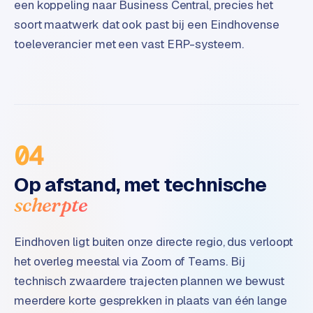
een koppeling naar Business Central, precies het
t
soort maatwerk dat ook past bij een Eindhovense
e
r
toeleverancier met een vast ERP-systeem.
i
e
u
r
I
04
n
d
Op afstand, met technische
u
scherpte
s
t
r
Eindhoven ligt buiten onze directe regio, dus verloopt
i
het overleg meestal via Zoom of Teams. Bij
e
technisch zwaardere trajecten plannen we bewust
e
n
meerdere korte gesprekken in plaats van één lange