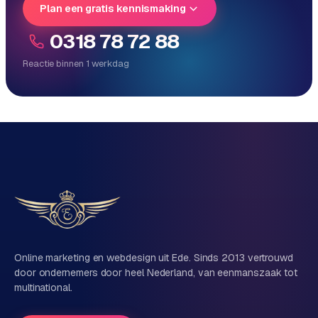
Plan een gratis kennismaking
e
0318 78 72 88
Reactie binnen 1 werkdag
Reactie binnen 1 werkdag
Direct persoonlijk contact, geen ticketsysteem
Vrijblijvend, geen verkooppraat
Eén team voor techniek én marketing
Vertel ons over je project
Naam
Online marketing en webdesign uit Ede. Sinds 2013 vertrouwd
door ondernemers door heel Nederland, van eenmanszaak tot
multinational.
Bedrijfsnaam
(optioneel)