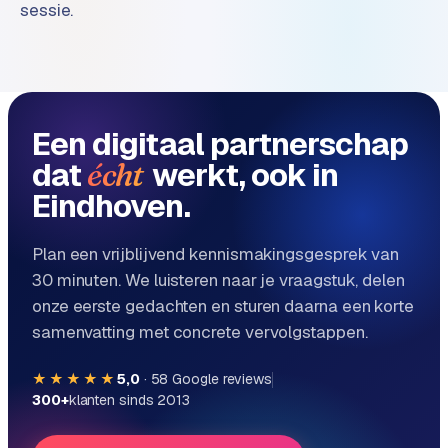
B
sessie.
2
B
R
e
Een digitaal partnerschap
t
dat
werkt, ook in
écht
a
i
Eindhoven.
l
m
Plan een vrijblijvend kennismakingsgesprek van
u
30 minuten. We luisteren naar je vraagstuk, delen
l
t
onze eerste gedachten en sturen daarna een korte
i
samenvatting met concrete vervolgstappen.
-
s
★★★★★
5,0
·
58
Google reviews
t
300+
klanten sinds 2013
o
r