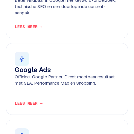
Beter vindbaar in Google met keyword-onderzoek,
k
technische SEO en een doorlopende content-
F
aanpak.
l
o
LEES MEER →
w
S
w
a
n
Google Ads
p
Officieel Google Partner. Direct meetbaar resultaat
r
met SEA, Performance Max en Shopping.
o
d
u
LEES MEER →
c
t
f
e
e