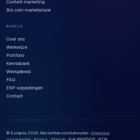
Content marketing
We behandelen je gegevens zorgvuldig conform onze
privacyverklaring
. Of bel direct
0318 78 72 88
.
Bol.com marketplace
BEDRIJF
Over ons
Werkwijze
Portfolio
Kennisbank
Werkgebied
FAQ
ERP-koppelingen
Contact
© Exceptis
2026
, Alle rechten voorbehouden ·
Algemene
voorwaarden
·
Privacy
·
Sitemap
·
KvK 69567425 · BTW