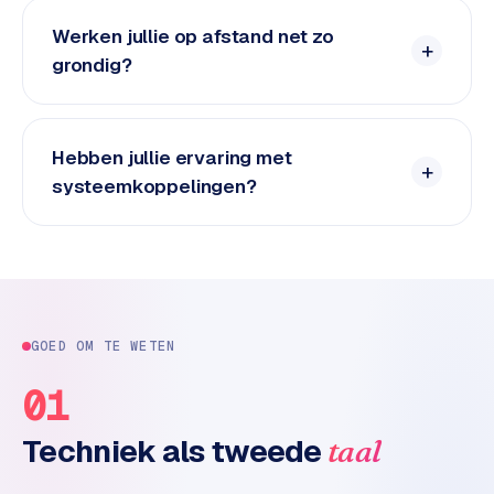
n
t
Werken jullie op afstand net zo
e
grondig?
n
t
m
a
Hebben jullie ervaring met
r
systeemkoppelingen?
k
e
t
i
n
g
GOED OM TE WETEN
B
01
o
l
Techniek als tweede
taal
.
c