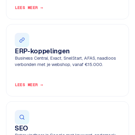
e
LEES MEER →
n
t
r
a
l
·
ERP-koppelingen
S
Business Central, Exact, SnelStart, AFAS, naadloos
h
verbonden met je webshop, vanaf €15.000.
o
p
i
LEES MEER →
f
y
S
t
o
SEO
c