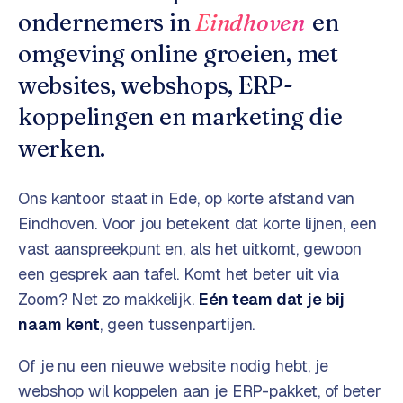
o
w
ondernemers in
Eindhoven
en
C
i
omgeving online groeien, met
o
j
m
websites, webshops, ERP-
z
m
e
koppelingen en marketing die
e
r
werken.
c
F
e
A
Ons kantoor staat in Ede, op korte afstand van
w
Q
e
Eindhoven
. Voor jou betekent dat korte lijnen, een
b
vast aanspreekpunt en, als het uitkomt, gewoon
C
s
een gesprek aan tafel. Komt het beter uit via
h
o
Zoom? Net zo makkelijk.
Eén team dat je bij
o
n
naam kent
, geen tussenpartijen.
p
t
a
Of je nu een nieuwe website nodig hebt, je
B
c
2
webshop wil koppelen aan je ERP-pakket, of beter