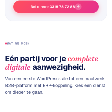
e
Bel direct: 0318 78 72 88
→
s
s
w
e
b
s
WAT WE DOEN
i
t
Eén partij voor je
complete
e
aanwezigheid.
digitale
M
a
Van een eerste WordPress-site tot een maatwerk
a
B2B-platform met ERP-koppeling. Kies een dienst
t
om dieper te gaan.
w
e
r
k