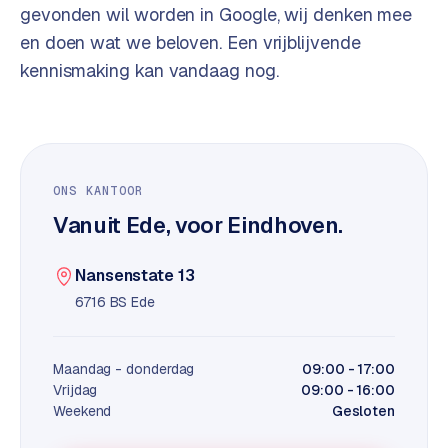
t
B
gevonden wil worden in Google, wij denken mee
e
en doen wat we beloven. Een vrijblijvende
-
kennismaking kan vandaag nog.
c
o
m
m
e
r
ONS KANTOOR
c
Vanuit Ede, voor Eindhoven.
e
→
Nansenstate 13
WEBSITES
6716 BS Ede
W
o
Maandag - donderdag
09:00 - 17:00
r
Vrijdag
09:00 - 16:00
d
Weekend
Gesloten
P
r