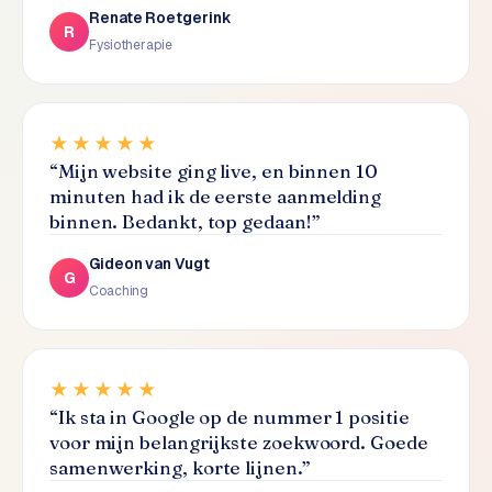
L
Renate Roetgerink
R
i
Fysiotherapie
n
k
b
u
★★★★★
i
“
Mijn website ging live, en binnen 10
l
minuten had ik de eerste aanmelding
d
binnen. Bedankt, top gedaan!
”
i
n
Gideon van Vugt
G
g
Coaching
G
o
★★★★★
o
g
“
Ik sta in Google op de nummer 1 positie
l
voor mijn belangrijkste zoekwoord. Goede
e
samenwerking, korte lijnen.
”
A