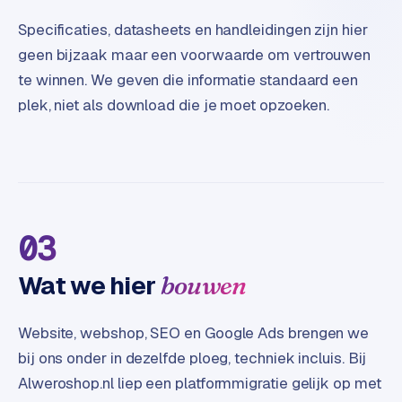
e
t
Specificaties, datasheets en handleidingen zijn hier
s
geen bijzaak maar een voorwaarde om vertrouwen
e
te winnen. We geven die informatie standaard een
n
w
plek, niet als download die je moet opzoeken.
i
n
k
e
l
03
W
o
Wat we hier
bouwen
o
n
e
Website, webshop, SEO en Google Ads brengen we
n
bij ons onder in dezelfde ploeg, techniek incluis. Bij
i
Alweroshop.nl liep een platformmigratie gelijk op met
n