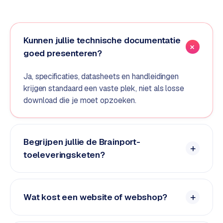
e
d
e
Kunnen jullie technische documentatie
n
goed presenteren?
S
o
Ja, specificaties, datasheets en handleidingen
c
krijgen standaard een vaste plek, niet als losse
i
download die je moet opzoeken.
a
l
m
Begrijpen jullie de Brainport-
e
toeleveringsketen?
d
i
a
Wat kost een website of webshop?
C
o