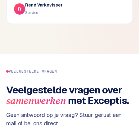
René Varkevisser
d
R
Service
s
G
o
o
g
l
e
A
VEELGESTELDE VRAGEN
d
s
Veelgestelde vragen over
u
met Exceptis.
samenwerken
i
t
b
Geen antwoord op je vraag? Stuur gerust een
e
mail of bel ons direct.
s
t