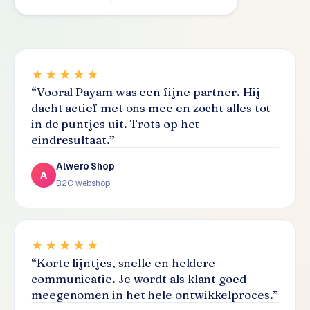
S
E
O
★★★★★
S
“
Vooral Payam was een fijne partner. Hij
E
dacht actief met ons mee en zocht alles tot
O
in de puntjes uit. Trots op het
u
eindresultaat.
”
i
t
Alwero Shop
b
A
B2C webshop
e
s
t
e
★★★★★
d
“
Korte lijntjes, snelle en heldere
e
communicatie. Je wordt als klant goed
n
meegenomen in het hele ontwikkelproces.
”