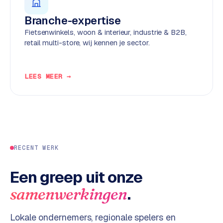
d
Branche-expertise
Fietsenwinkels, woon & interieur, industrie & B2B,
L
retail multi-store, wij kennen je sector.
a
b
e
LEES MEER →
l
5
1
C
y
RECENT WERK
c
l
e
Een greep uit onze
s
.
samenwerkingen
o
f
Lokale ondernemers, regionale spelers en
t