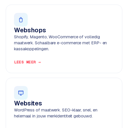
w
e
b
s
Webshops
i
t
Shopify, Magento, WooCommerce of volledig
e
maatwerk. Schaalbare e-commerce met ERP- en
kassakoppelingen.
ERP &
PREMIUM
LEES MEER →
KOPPELINGEN
B
u
s
i
n
Websites
e
WordPress of maatwerk. SEO-klaar, snel, en
s
helemaal in jouw merkidentiteit gebouwd.
s
C