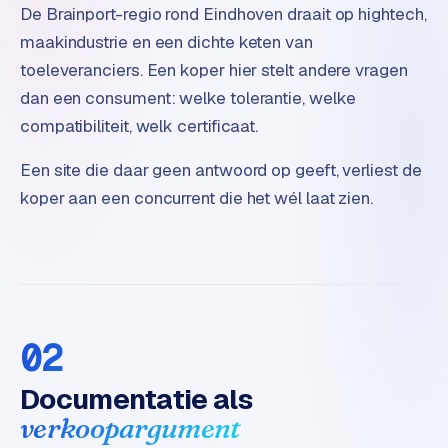
De Brainport-regio rond Eindhoven draait op hightech,
o
m
maakindustrie en een dichte keten van
m
toeleveranciers. Een koper hier stelt andere vragen
a
dan een consument: welke tolerantie, welke
r
compatibiliteit, welk certificaat.
k
e
Een site die daar geen antwoord op geeft, verliest de
t
koper aan een concurrent die het wél laat zien.
p
l
a
c
e
02
BRANCHE-
EXPERTISE
Documentatie als
F
verkoopargument
i