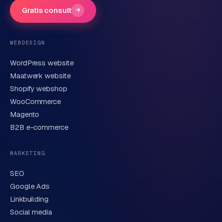
Gratis consult
→
Telefoonnummer
(optioneel)
WEBDESIGN
WordPress website
E-mail
Maatwerk website
Shopify webshop
WooCommerce
Korte omschrijving van je vraag of project
Magento
B2B e-commerce
MARKETING
SEO
Google Ads
Linkbuilding
Verstuur aanvraag
→
Social media