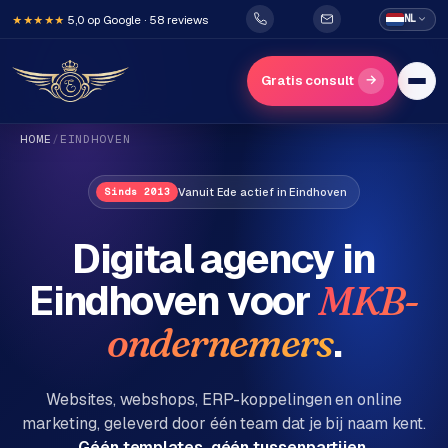
5,0 op Google · 58 reviews
NL
★★★★★
→
Gratis consult
HOME
/
EINDHOVEN
Vanuit Ede actief in Eindhoven
Sinds 2013
Digital agency in
Eindhoven
voor
MKB-
H
o
.
ondernemers
m
e
Websites, webshops, ERP-koppelingen en online
marketing, geleverd door één team dat je bij naam kent.
Diensten
Géén templates, géén tussenpartijen.