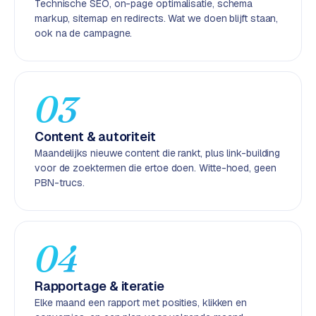
Technische SEO, on-page optimalisatie, schema
k
markup, sitemap en redirects. Wat we doen blijft staan,
F
ook na de campagne.
l
o
w
03
S
w
Content & autoriteit
a
n
Maandelijks nieuwe content die rankt, plus link-building
p
voor de zoektermen die ertoe doen. Witte-hoed, geen
PBN-trucs.
r
o
d
u
04
c
t
f
Rapportage & iteratie
e
Elke maand een rapport met posities, klikken en
e