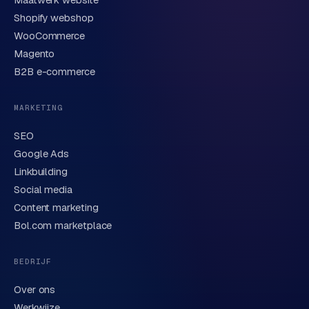
Shopify webshop
WooCommerce
Korte omschrijving van je vraag of project
Magento
B2B e-commerce
MARKETING
SEO
Google Ads
Linkbuilding
Verstuur aanvraag
→
Social media
Content marketing
We behandelen je gegevens zorgvuldig conform onze
privacyverklaring
. Of bel direct
0318 78 72 88
.
Bol.com marketplace
BEDRIJF
Over ons
Werkwijze