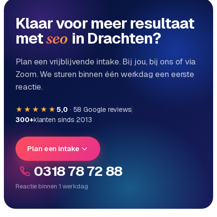
e
Klaar voor meer resultaat
met
in Drachten?
seo
Plan een vrijblijvende intake. Bij jou, bij ons of via
Zoom. We sturen binnen één werkdag een eerste
reactie.
★★★★★
5,0
·
58
Google reviews
300+
klanten sinds 2013
Plan een intake
0318 78 72 88
Reactie binnen 1 werkdag
Reactie binnen 1 werkdag
Direct persoonlijk contact, geen ticketsysteem