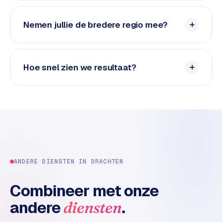
e
d
Nemen jullie de bredere regio mee?
e
n
S
Hoe snel zien we resultaat?
o
c
i
a
l
m
e
d
ANDERE DIENSTEN IN
DRACHTEN
i
a
Combineer met onze
C
andere
.
diensten
o