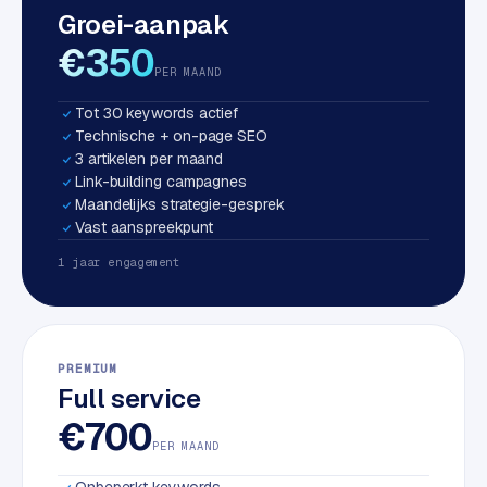
Groei-aanpak
S
E
€350
O
PER MAAND
Tot 30 keywords actief
S
Technische + on-page SEO
E
3 artikelen per maand
O
Link-building campagnes
u
Maandelijks strategie-gesprek
i
Vast aanspreekpunt
t
1 jaar engagement
b
e
s
t
PREMIUM
e
Full service
d
e
€700
n
PER MAAND
Onbeperkt keywords