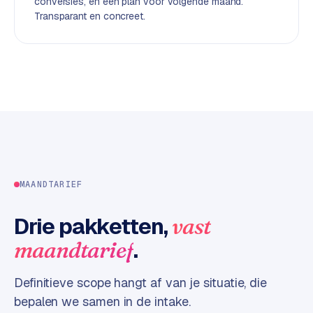
conversies, en een plan voor volgende maand.
d
Transparant en concreet.
L
a
b
e
l
5
1
C
MAANDTARIEF
y
c
Drie pakketten,
vast
l
e
.
maandtarief
s
o
Definitieve scope hangt af van je situatie, die
f
bepalen we samen in de intake.
t