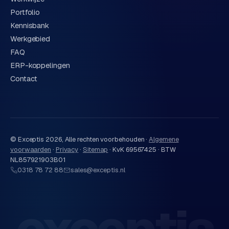
Portfolio
Kennisbank
Werkgebied
FAQ
ERP-koppelingen
Contact
© Exceptis
2026
, Alle rechten voorbehouden ·
Algemene
voorwaarden
·
Privacy
·
Sitemap
·
KvK 69567425 · BTW
NL857921903B01
0318 78 72 88
sales@exceptis.nl