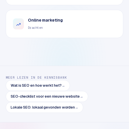
o
m
m
Online marketing
a
Drachten
r
k
e
t
p
l
a
c
MEER LEZEN IN DE KENNISBANK
e
Wat is SEO en hoe werkt het?
→
SEO-checklist voor een nieuwe website
→
BRANCHE-
EXPERTISE
Lokale SEO: lokaal gevonden worden
→
F
i