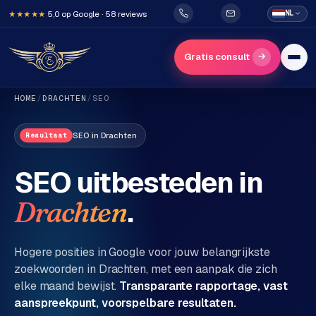
5,0 op Google · 58 reviews
NL
★★★★★
→
Gratis consult
HOME
/
DRACHTEN
/
SEO
SEO
in
Drachten
Resultaat
SEO uitbesteden in
.
Drachten
H
o
m
Hogere posities in Google voor jouw belangrijkste
e
zoekwoorden in
Drachten
, met een aanpak die zich
elke maand bewijst.
Transparante rapportage, vast
Diensten
aanspreekpunt, voorspelbare resultaten.