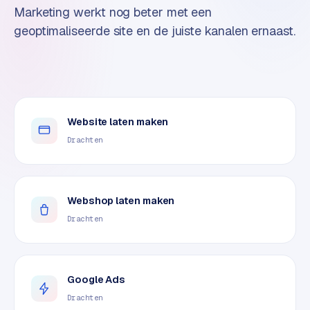
n
Marketing werkt nog beter met een
t
geoptimaliseerde site en de juiste kanalen ernaast.
e
n
t
m
a
r
Website laten maken
k
Drachten
e
t
i
n
Webshop laten maken
g
Drachten
B
o
l
Google Ads
.
Drachten
c