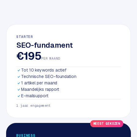
w
a
r
e
·
STARTER
W
SEO-fundament
o
€195
o
PER MAAND
C
o
Tot 10 keywords actief
m
Technische SEO-foundation
m
1 artikel per maand
e
Maandelijks rapport
r
E-mailsupport
c
1 jaar engagement
e
MEEST GEKOZEN
ONLINE
MARKETING
BUSINESS