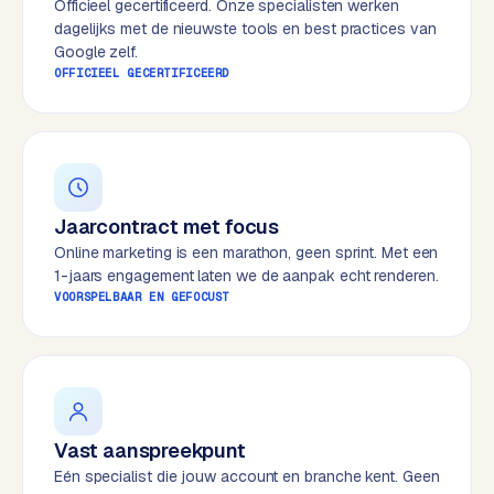
Officieel gecertificeerd. Onze specialisten werken
e
dagelijks met de nieuwste tools en best practices van
s
Google zelf.
s
OFFICIEEL GECERTIFICEERD
w
e
b
s
i
Jaarcontract met focus
t
e
Online marketing is een marathon, geen sprint. Met een
1-jaars engagement laten we de aanpak echt renderen.
VOORSPELBAAR EN GEFOCUST
M
a
a
t
w
e
Vast aanspreekpunt
r
Eén specialist die jouw account en branche kent. Geen
k