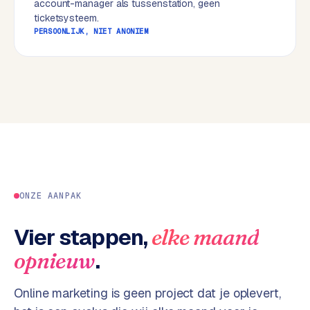
account-manager als tussenstation, geen
w
ticketsysteem.
e
PERSOONLIJK, NIET ANONIEM
b
s
i
t
e
ERP &
PREMIUM
KOPPELINGEN
B
u
ONZE AANPAK
s
i
Vier stappen,
elke maand
n
.
opnieuw
e
s
s
Online marketing is geen project dat je oplevert,
C