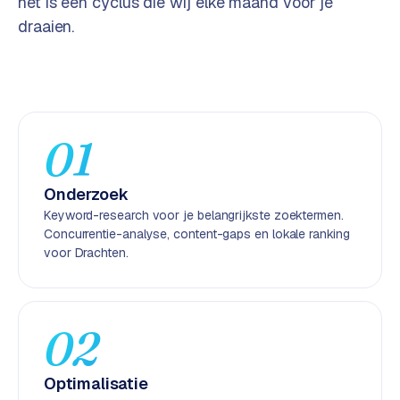
het is een cyclus die wij elke maand voor je
e
draaien.
n
t
r
a
l
·
01
S
h
Onderzoek
o
Keyword-research voor je belangrijkste zoektermen.
p
Concurrentie-analyse, content-gaps en lokale ranking
i
voor Drachten.
f
y
S
02
t
o
Optimalisatie
c