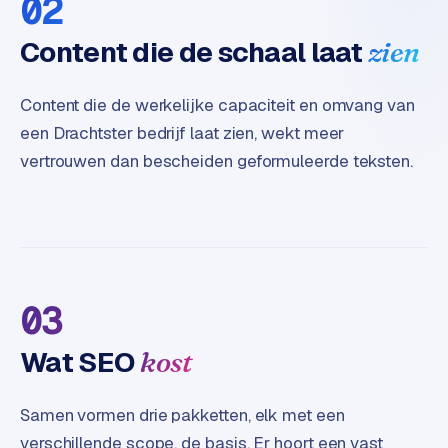
02
t
e
Content die de schaal laat
zien
r
i
Content die de werkelijke capaciteit en omvang van
e
u
een Drachtster bedrijf laat zien, wekt meer
r
vertrouwen dan bescheiden geformuleerde teksten.
I
n
d
u
s
03
t
r
Wat SEO
kost
i
e
e
Samen vormen drie pakketten, elk met een
n
verschillende scope, de basis. Er hoort een vast