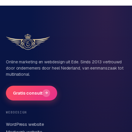
Vrijblijvend, geen verkooppraat
Eén team voor techniek én marketing
Vertel ons over je project
Naam
Online marketing en webdesign uit Ede. Sinds 2013 vertrouwd
door ondernemers door heel Nederland, van eenmanszaak tot
multinational.
Bedrijfsnaam
(optioneel)
Gratis consult
→
Telefoonnummer
(optioneel)
WEBDESIGN
WordPress website
E-mail
Maatwerk website