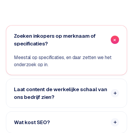
d
s
G
o
Zoeken inkopers op merknaam of
o
specificaties?
g
l
Meestal op specificaties, en daar zetten we het
e
onderzoek op in.
A
d
s
Laat content de werkelijke schaal van
u
i
ons bedrijf zien?
t
b
e
Wat kost SEO?
s
t