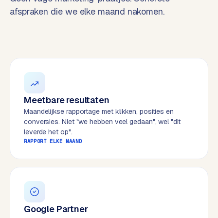
t
B
afspraken die we elke maand nakomen.
e
-
c
o
m
m
e
r
Meetbare resultaten
c
Maandelijkse rapportage met klikken, posities en
e
→
conversies. Niet "we hebben veel gedaan", wel "dit
leverde het op".
RAPPORT ELKE MAAND
WEBSITES
W
o
r
d
P
Google Partner
r