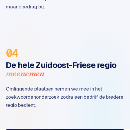
B
maandbedrag bij.
2
B
R
e
t
a
04
i
l
De hele Zuidoost-Friese regio
m
meenemen
u
l
t
Omliggende plaatsen nemen we mee in het
i
zoekwoordenonderzoek zodra een bedrijf de bredere
-
regio bedient.
s
t
o
r