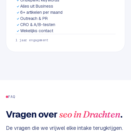
L
Alles uit Business
i
6+ artikelen per maand
n
Outreach & PR
k
CRO & A/B-testen
b
Wekelijks contact
u
1 jaar engagement
i
l
d
i
n
g
G
FAQ
o
o
g
Vragen over
.
seo
in
Drachten
l
e
De vragen die we vrijwel elke intake terugkrijgen.
A