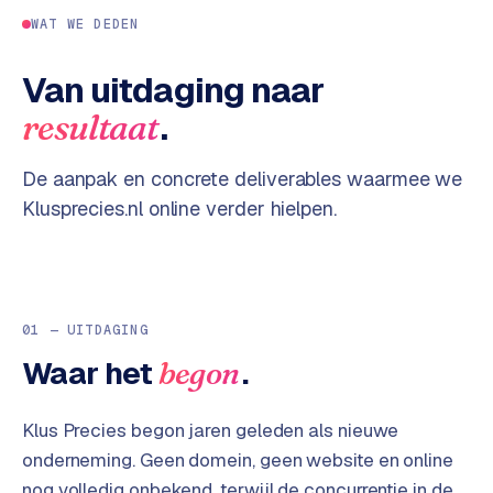
o
w
WAT WE DEDEN
C
i
o
j
Van uitdaging naar
m
z
.
resultaat
m
e
e
r
De aanpak en concrete deliverables waarmee we
c
F
Klusprecies.nl
online verder hielpen.
e
A
w
Q
e
b
C
s
01 — UITDAGING
h
o
Waar het
.
begon
o
n
p
t
Klus Precies begon jaren geleden als nieuwe
a
B
onderneming. Geen domein, geen website en online
c
2
nog volledig onbekend, terwijl de concurrentie in de