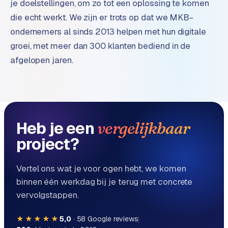
n
je doelstellingen, om zo tot een oplossing te komen
t
die echt werkt. We zijn er trots op dat we MKB-
e
ondernemers al sinds 2013 helpen met hun digitale
n
groei, met meer dan 300 klanten bediend in de
t
afgelopen jaren.
m
a
r
k
e
t
Heb je een
vergelijkbaar
i
project?
n
g
Vertel ons wat je voor ogen hebt, we komen
B
binnen één werkdag bij je terug met concrete
o
vervolgstappen.
l
.
★★★★★
5,0
·
58
Google reviews
c