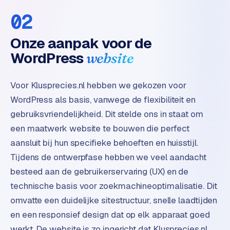
w
02
a
r
Onze aanpak voor de
e
·
WordPress
website
W
o
Voor Klusprecies.nl hebben we gekozen voor
o
WordPress als basis, vanwege de flexibiliteit en
C
o
gebruiksvriendelijkheid. Dit stelde ons in staat om
m
een maatwerk website te bouwen die perfect
m
aansluit bij hun specifieke behoeften en huisstijl.
e
Tijdens de ontwerpfase hebben we veel aandacht
r
besteed aan de gebruikerservaring (UX) en de
c
e
technische basis voor zoekmachineoptimalisatie. Dit
omvatte een duidelijke sitestructuur, snelle laadtijden
ONLINE
en een responsief design dat op elk apparaat goed
MARKETING
werkt. De website is zo ingericht dat Klusprecies.nl