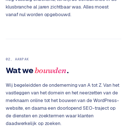
t
B
klusbranche al jaren zichtbaar was. Alles moest
e
vanaf nul worden opgebouwd.
-
c
o
m
m
e
r
02
, AANPAK
c
e
→
Wat we
.
bouwden
WEBSITES
Wij begeleidden de onderneming van A tot Z. Van het
vastleggen van het domein en het neerzetten van de
W
merknaam online tot het bouwen van de WordPress-
o
r
website, en daarna een doorlopend SEO-traject op
d
de diensten en zoektermen waar klanten
P
daadwerkelijk op zoeken.
r