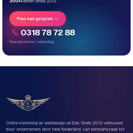
300+
klanten sinds 2013
o
m
m
Plan een gesprek
a
0318 78 72 88
r
k
Reactie binnen 1 werkdag
e
Reactie binnen 1 werkdag
t
Direct persoonlijk contact, geen ticketsysteem
p
Vrijblijvend, geen verkooppraat
l
Eén team voor techniek én marketing
a
c
e
Vertel ons over je project
BRANCHE-
EXPERTISE
Naam
F
Online marketing en webdesign uit Ede. Sinds 2013 vertrouwd
i
door ondernemers door heel Nederland, van eenmanszaak tot