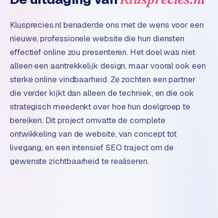
d
Klusprecies.nl benaderde ons met de wens voor een
L
nieuwe, professionele website die hun diensten
a
effectief online zou presenteren. Het doel was niet
b
alleen een aantrekkelijk design, maar vooral ook een
e
l
sterke online vindbaarheid. Ze zochten een partner
5
die verder kijkt dan alleen de techniek, en die ook
1
strategisch meedenkt over hoe hun doelgroep te
bereiken. Dit project omvatte de complete
C
ontwikkeling van de website, van concept tot
y
c
livegang, en een intensief SEO traject om de
l
gewenste zichtbaarheid te realiseren.
e
s
o
f
t