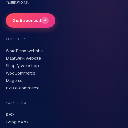
e
multinational.
Bedrijfsnaam
(optioneel)
t
s
e
Gratis consult
→
n
Telefoonnummer
(optioneel)
w
i
WEBDESIGN
n
WordPress website
k
E-mail
Maatwerk website
e
Shopify webshop
l
WooCommerce
Korte omschrijving van je vraag of project
W
Magento
o
B2B e-commerce
o
n
MARKETING
e
n
SEO
i
Google Ads
n