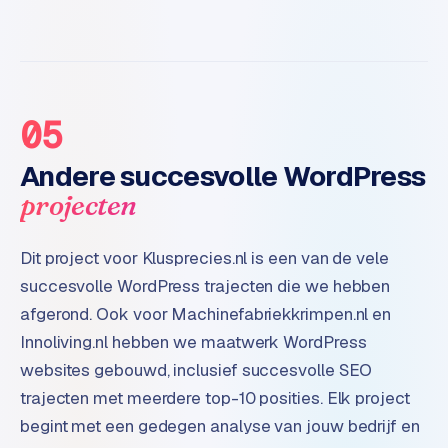
e
d
e
n
05
S
o
Andere succesvolle WordPress
c
i
projecten
a
l
Dit project voor Klusprecies.nl is een van de vele
m
succesvolle WordPress trajecten die we hebben
e
d
afgerond. Ook voor Machinefabriekkrimpen.nl en
i
Innoliving.nl hebben we maatwerk WordPress
a
websites gebouwd, inclusief succesvolle SEO
trajecten met meerdere top-10 posities. Elk project
C
begint met een gedegen analyse van jouw bedrijf en
o