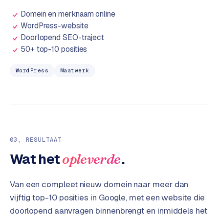
e
Domein en merknaam online
s
WordPress-website
s
Doorlopend SEO-traject
w
50+ top-10 posities
e
b
WordPress
Maatwerk
s
i
t
e
M
03
, RESULTAAT
a
Wat het
.
opleverde
a
t
w
Van een compleet nieuw domein naar meer dan
e
vijftig top-10 posities in Google, met een website die
r
doorlopend aanvragen binnenbrengt en inmiddels het
k