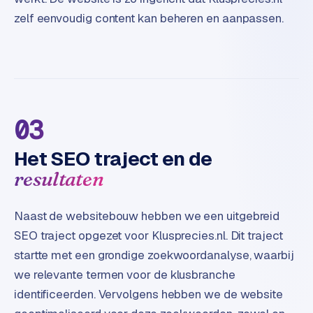
S
zelf eenvoudig content kan beheren en aanpassen.
E
O
S
E
O
03
u
i
Het SEO traject en de
t
resultaten
b
e
s
Naast de websitebouw hebben we een uitgebreid
t
SEO traject opgezet voor Klusprecies.nl. Dit traject
e
startte met een grondige zoekwoordanalyse, waarbij
d
e
we relevante termen voor de klusbranche
n
identificeerden. Vervolgens hebben we de website