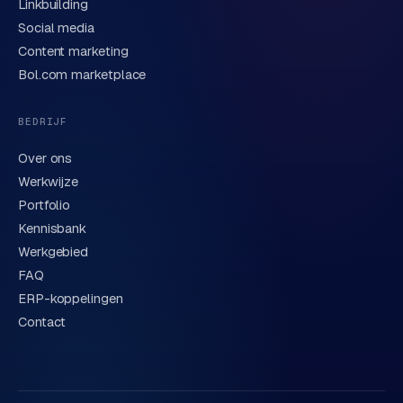
Linkbuilding
Verstuur aanvraag
→
t
Social media
e
Content marketing
We behandelen je gegevens zorgvuldig conform onze
r
privacyverklaring
. Of bel direct
0318 78 72 88
.
Bol.com marketplace
i
e
u
BEDRIJF
r
Over ons
I
Werkwijze
n
Portfolio
d
Kennisbank
u
Werkgebied
s
FAQ
t
ERP-koppelingen
r
Contact
i
e
e
n