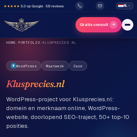
5,0 op Google · 58 reviews
NL
★★★★★
→
Gratis consult
HOME
/
PORTFOLIO
/
KLUSPRECIES.NL
WordPress
Maatwerk
Case
W
Klusprecies.nl
H
o
WordPress-project voor Klusprecies.nl:
m
domein en merknaam online, WordPress-
e
website, doorlopend SEO-traject, 50+ top-10
posities.
Diensten