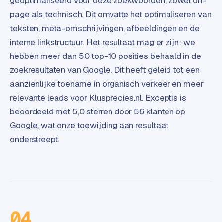
geoptimaliseerd voor deze zoekwoorden, zowel on-
L
page als technisch. Dit omvatte het optimaliseren van
i
n
teksten, meta-omschrijvingen, afbeeldingen en de
k
interne linkstructuur. Het resultaat mag er zijn: we
b
hebben meer dan 50 top-10 posities behaald in de
u
zoekresultaten van Google. Dit heeft geleid tot een
i
aanzienlijke toename in organisch verkeer en meer
l
d
relevante leads voor Klusprecies.nl. Exceptis is
i
beoordeeld met 5,0 sterren door 56 klanten op
n
Google, wat onze toewijding aan resultaat
g
onderstreept.
G
o
o
g
l
e
04
A