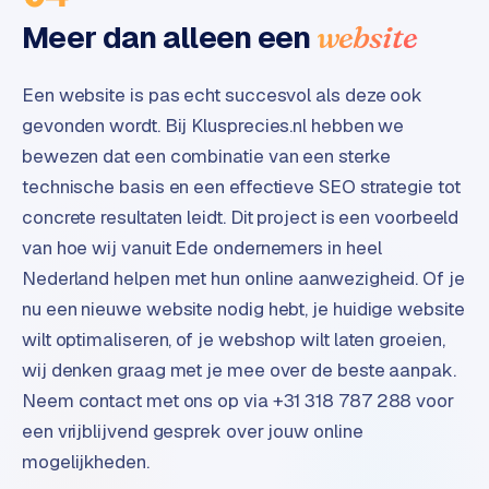
d
Meer dan alleen een
website
s
Een website is pas echt succesvol als deze ook
G
gevonden wordt. Bij Klusprecies.nl hebben we
o
o
bewezen dat een combinatie van een sterke
g
technische basis en een effectieve SEO strategie tot
l
concrete resultaten leidt. Dit project is een voorbeeld
e
van hoe wij vanuit Ede ondernemers in heel
A
d
Nederland helpen met hun online aanwezigheid. Of je
s
nu een nieuwe website nodig hebt, je huidige website
u
wilt optimaliseren, of je webshop wilt laten groeien,
i
wij denken graag met je mee over de beste aanpak.
t
Neem contact met ons op via +31 318 787 288 voor
b
e
een vrijblijvend gesprek over jouw online
s
mogelijkheden.
t