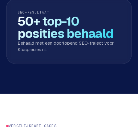
e
n
SEO-RESULTAAT
50+ top-10
t
r
posities behaald
a
l
Behaald met een doorlopend SEO-traject voor
·
Klusprecies.nl
.
S
h
o
p
i
f
y
S
t
o
VERGELIJKBARE CASES
c