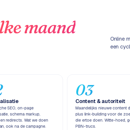
lke maand
Online m
een cycl
2
03
alisatie
Content & autoriteit
che SEO, on-page
Maandelijks nieuwe content di
isatie, schema markup,
plus link-building voor de zo
 en redirects. Wat we doen
die ertoe doen. Witte-hoed, 
taan, ook na de campagne.
PBN-trucs.