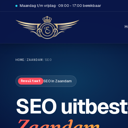
Maandag t/m vrijdag · 09:00 - 17:00 bereikbaar
H
HOME
/
ZAANDAM
/
SEO
SEO
in
Zaandam
Resultaat
H
SEO uitbest
o
m
e
.
Zaandam