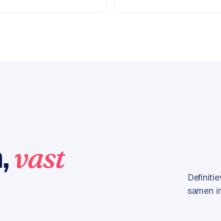
n,
vast
Definiti
samen in