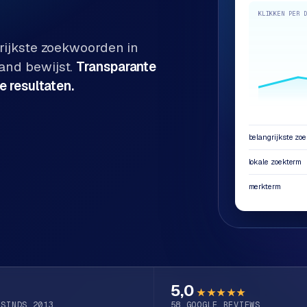
KLIKKEN PER 
rijkste zoekwoorden in
and bewijst.
Transparante
e resultaten.
belangrijkste zo
lokale zoekterm
merkterm
5,0
★★★★★
 SINDS 2013
58
GOOGLE REVIEWS