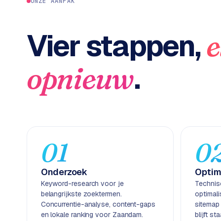
c
ONZE AANPAK
2
t
B
e
Vier stappen,
e
-
c
o
.
opnieuw
m
m
e
r
c
e
→
01
0
WEBSITES
Onderzoek
Optim
W
Keyword-research voor je
Technis
o
belangrijkste zoektermen.
optimal
r
Concurrentie-analyse, content-gaps
sitemap
d
en lokale ranking voor Zaandam.
blijft s