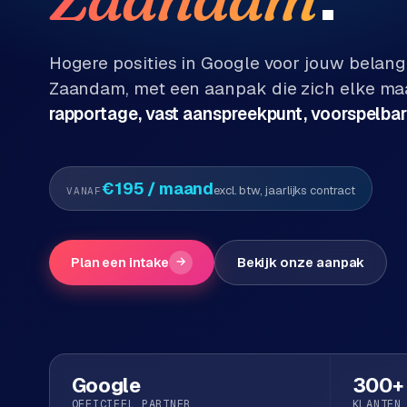
Diensten
P
Alle
Hogere posities in Google voor jouw belang
diensten
o
Zaandam
, met een aanpak die zich elke ma
→
r
rapportage, vast aanspreekpunt, voorspelbar
t
f
WEBSHOPS
o
M
€195
/ maand
excl. btw, jaarlijks contract
VANAF
l
a
i
g
o
e
Plan een intake
→
Bekijk onze aanpak
n
t
W
o
e
w
r
e
k
b
Google
300+
s
g
OFFICIEEL PARTNER
KLANTEN