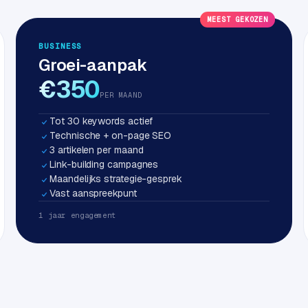
MEEST GEKOZEN
BUSINESS
Groei-aanpak
€350
PER MAAND
Tot 30 keywords actief
Technische + on-page SEO
3 artikelen per maand
Link-building campagnes
Maandelijks strategie-gesprek
Vast aanspreekpunt
1 jaar engagement