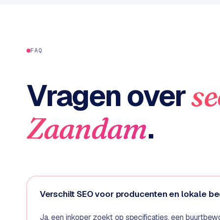
C
e
n
t
FAQ
r
a
l
Vragen over
se
·
S
h
.
Zaandam
o
p
i
f
y
S
Verschilt SEO voor producenten en lokale be
t
o
Ja, een inkoper zoekt op specificaties, een buurtbew