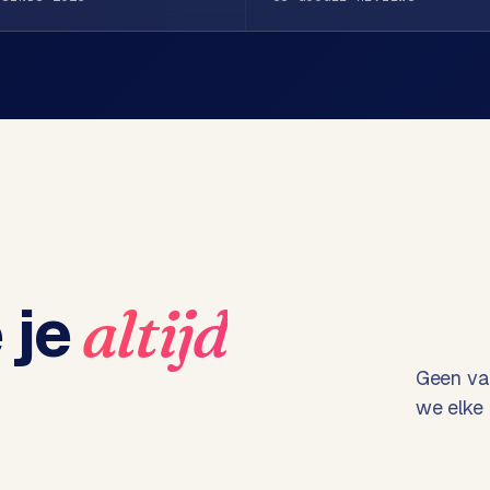
 je
altijd
Geen vag
we elke