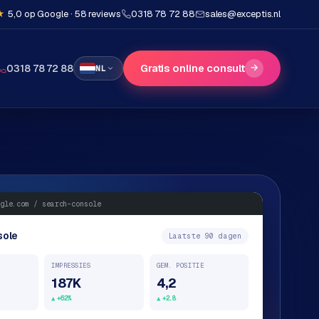
★
5,0 op Google · 58 reviews
0318 78 72 88
sales@exceptis.nl
Gratis online consult
→
0318 78 72 88
NL
gle.com / search-console
sole
Laatste 90 dagen
IMPRESSIES
GEM. POSITIE
187K
4,2
+62%
+2.8