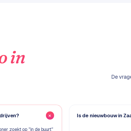
o
in
De vrage
drijven?
Is de nieuwbouw in Z
oner zoekt op "in de buurt"