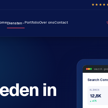
★★★★
ome
Portfolio
Over ons
Contact
Diensten
search.goo
Search Con
eden in
KLIKKEN
12,8K
+47%