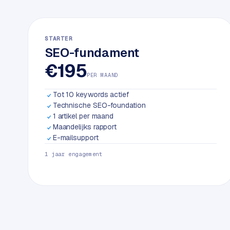
k
w
e
STARTER
b
SEO-fundament
s
€195
i
PER MAAND
t
e
Tot 10 keywords actief
Technische SEO-foundation
1 artikel per maand
ERP &
PREMIUM
Maandelijks rapport
KOPPELINGEN
E-mailsupport
B
1 jaar engagement
u
s
i
n
e
s
s