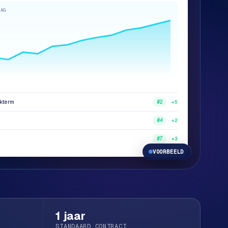
DAG
ekterm
+5
#2
+2
#4
+3
#7
VOORBEELD
1 jaar
STANDAARD CONTRACT