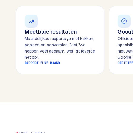
k
o
o
w
C
i
o
j
Meetbare resultaten
Googl
m
z
Maandelijkse rapportage met klikken,
Officiee
m
e
posities en conversies. Niet "we
special
e
hebben veel gedaan", wel "dit leverde
nieuwst
r
het op".
Google z
c
F
RAPPORT ELKE MAAND
OFFICIE
e
A
w
Q
e
b
C
s
h
o
o
n
p
t
a
B