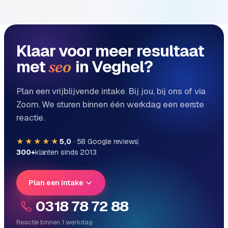
e
Klaar voor meer resultaat
met
in Veghel?
seo
Plan een vrijblijvende intake. Bij jou, bij ons of via
Zoom. We sturen binnen één werkdag een eerste
reactie.
★★★★★
5,0
·
58
Google reviews
300+
klanten sinds 2013
Plan een intake
0318 78 72 88
Reactie binnen 1 werkdag