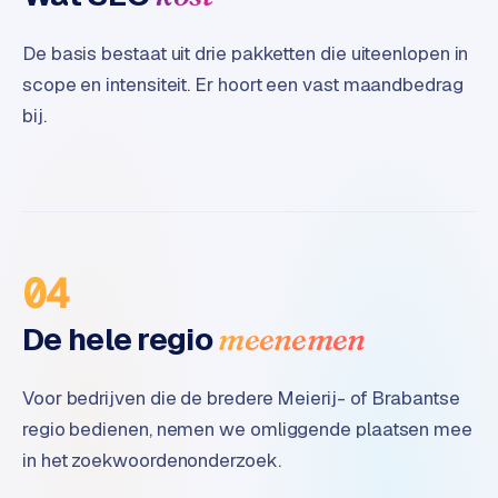
B
2
De basis bestaat uit drie pakketten die uiteenlopen in
B
scope en intensiteit. Er hoort een vast maandbedrag
R
bij.
e
t
a
i
l
m
04
u
l
De hele regio
meenemen
t
i
-
Voor bedrijven die de bredere Meierij- of Brabantse
s
regio bedienen, nemen we omliggende plaatsen mee
t
in het zoekwoordenonderzoek.
o
r