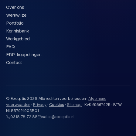
Over ons
Werkwijze
Portfolio
Kennisbank
Werkgebied
FAQ
ERP-koppelingen
Contact
© Exceptis
2026
, Alle rechten voorbehouden ·
Algemene
voorwaarden
·
Privacy
·
Cookies
·
Sitemap
·
KvK 69567425 · BTW
NL857921903B01
0318 78 72 88
sales@exceptis.nl