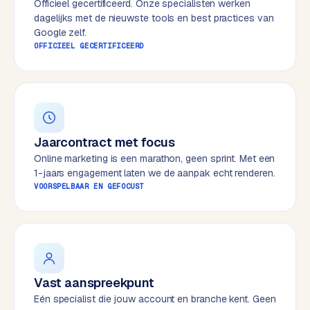
Officieel gecertificeerd. Onze specialisten werken
e
dagelijks met de nieuwste tools en best practices van
s
Google zelf.
s
OFFICIEEL GECERTIFICEERD
w
e
b
s
i
Jaarcontract met focus
t
e
Online marketing is een marathon, geen sprint. Met een
1-jaars engagement laten we de aanpak echt renderen.
VOORSPELBAAR EN GEFOCUST
M
a
a
t
w
e
Vast aanspreekpunt
r
Eén specialist die jouw account en branche kent. Geen
k