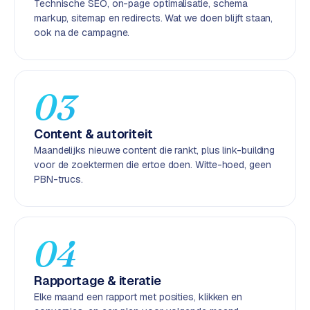
Technische SEO, on-page optimalisatie, schema
k
markup, sitemap en redirects. Wat we doen blijft staan,
F
ook na de campagne.
l
o
w
03
S
w
Content & autoriteit
a
n
Maandelijks nieuwe content die rankt, plus link-building
p
voor de zoektermen die ertoe doen. Witte-hoed, geen
PBN-trucs.
r
o
d
u
04
c
t
f
Rapportage & iteratie
e
Elke maand een rapport met posities, klikken en
e