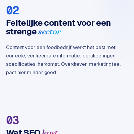
t
02
e
r
Feitelijke content voor een
i
strenge
sector
e
u
r
Content voor een foodbedrijf werkt het best met
correcte, verifieerbare informatie: certificeringen,
I
specificaties, herkomst. Overdreven marketingtaal
n
past hier minder goed.
d
u
s
t
r
i
e
03
e
n
Wat SEO
kost