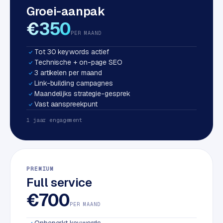
Groei-aanpak
S
E
€350
O
PER MAAND
Tot 30 keywords actief
S
Technische + on-page SEO
E
3 artikelen per maand
O
Link-building campagnes
u
Maandelijks strategie-gesprek
i
Vast aanspreekpunt
t
1 jaar engagement
b
e
s
t
PREMIUM
e
Full service
d
e
€700
n
PER MAAND
Onbeperkt keywords