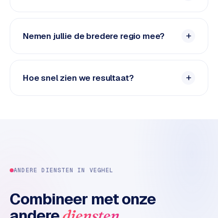
e
d
e
Nemen jullie de bredere regio mee?
n
S
o
Hoe snel zien we resultaat?
c
i
a
l
m
e
d
i
ANDERE DIENSTEN IN
VEGHEL
a
Combineer met onze
C
o
andere
.
diensten