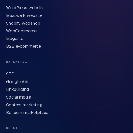
WordPress website
E-mail
Maatwerk website
Shopify webshop
WooCommerce
Korte omschrijving van je vraag of project
Magento
B2B e-commerce
MARKETING
SEO
Google Ads
Linkbuilding
Verstuur aanvraag
→
Social media
Content marketing
We behandelen je gegevens zorgvuldig conform onze
privacyverklaring
. Of bel direct
0318 78 72 88
.
Bol.com marketplace
BEDRIJF