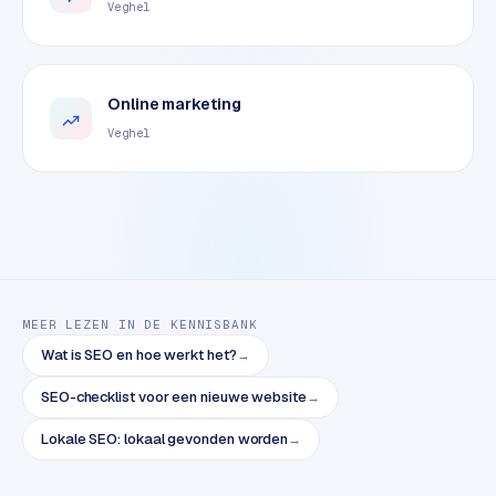
Veghel
o
m
m
a
Online marketing
r
Veghel
k
e
t
p
l
a
c
e
MEER LEZEN IN DE KENNISBANK
Wat is SEO en hoe werkt het?
→
BRANCHE-
SEO-checklist voor een nieuwe website
→
EXPERTISE
Lokale SEO: lokaal gevonden worden
→
F
i