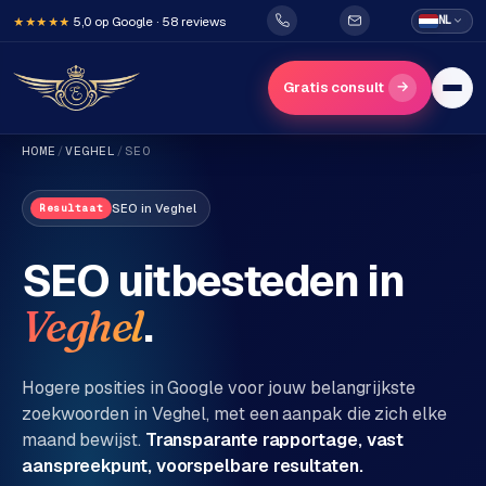
5,0 op Google · 58 reviews
NL
★★★★★
→
Gratis consult
HOME
/
VEGHEL
/
SEO
SEO
in
Veghel
Resultaat
SEO uitbesteden in
.
Veghel
H
o
m
Hogere posities in Google voor jouw belangrijkste
e
zoekwoorden in
Veghel
, met een aanpak die zich elke
maand bewijst.
Transparante rapportage, vast
Diensten
aanspreekpunt, voorspelbare resultaten.