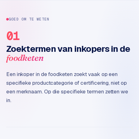
e
t
s
GOED OM TE WETEN
e
n
01
w
i
Zoektermen van inkopers in de
n
foodketen
k
e
l
Een inkoper in de foodketen zoekt vaak op een
specifieke productcategorie of certificering, niet op
W
een merknaam. Op die specifieke termen zetten we
o
in.
o
n
e
n
i
n