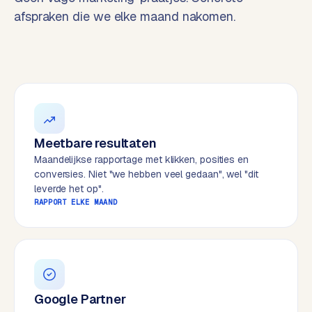
t
B
afspraken die we elke maand nakomen.
e
-
c
o
m
m
e
r
Meetbare resultaten
c
Maandelijkse rapportage met klikken, posities en
e
→
conversies. Niet "we hebben veel gedaan", wel "dit
leverde het op".
RAPPORT ELKE MAAND
WEBSITES
W
o
r
d
P
Google Partner
r