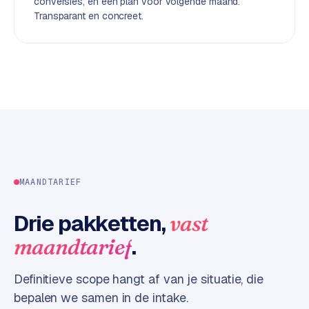
conversies, en een plan voor volgende maand.
d
Transparant en concreet.
L
a
b
e
l
5
1
C
MAANDTARIEF
y
c
Drie pakketten,
vast
l
e
.
maandtarief
s
o
Definitieve scope hangt af van je situatie, die
f
bepalen we samen in de intake.
t