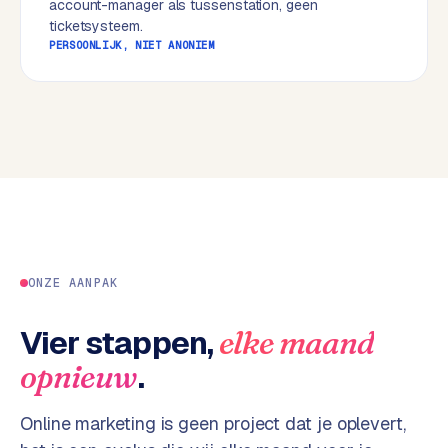
account-manager als tussenstation, geen
w
ticketsysteem.
e
PERSOONLIJK, NIET ANONIEM
b
s
i
t
e
ERP &
PREMIUM
KOPPELINGEN
B
u
ONZE AANPAK
s
i
Vier stappen,
elke maand
n
.
opnieuw
e
s
s
Online marketing is geen project dat je oplevert,
C