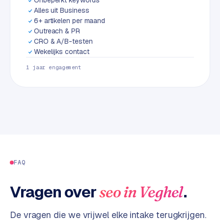
L
Alles uit Business
i
6+ artikelen per maand
n
Outreach & PR
k
CRO & A/B-testen
b
Wekelijks contact
u
1 jaar engagement
i
l
d
i
n
g
G
FAQ
o
o
g
Vragen over
.
seo
in
Veghel
l
e
De vragen die we vrijwel elke intake terugkrijgen.
A