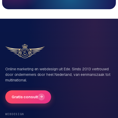
Reactie binnen 1 werkdag
Direct persoonlijk contact, geen ticketsysteem
Vrijblijvend, geen verkooppraat
Eén team voor techniek én marketing
Vertel ons over je project
Naam
Online marketing en webdesign uit Ede. Sinds 2013 vertrouwd
door ondernemers door heel Nederland, van eenmanszaak tot
multinational.
Bedrijfsnaam
(optioneel)
Gratis consult
→
Telefoonnummer
(optioneel)
WEBDESIGN