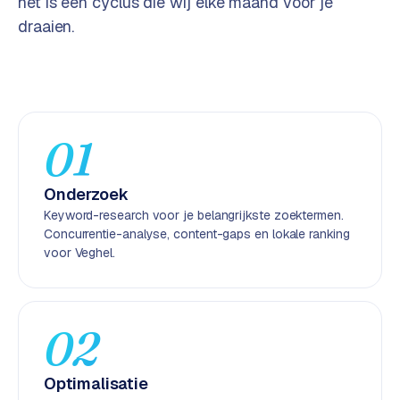
het is een cyclus die wij elke maand voor je
e
draaien.
n
t
r
a
l
·
01
S
h
Onderzoek
o
Keyword-research voor je belangrijkste zoektermen.
p
Concurrentie-analyse, content-gaps en lokale ranking
i
voor Veghel.
f
y
S
02
t
o
Optimalisatie
c