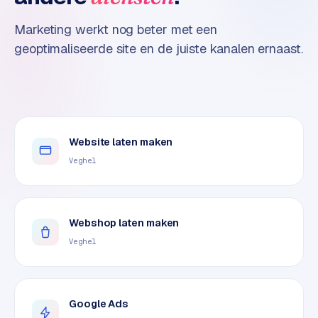
n
t
Marketing werkt nog beter met een
e
geoptimaliseerde site en de juiste kanalen ernaast.
n
t
m
a
r
k
Website laten maken
e
Veghel
t
i
n
g
Webshop laten maken
Veghel
B
o
l
.
Google Ads
c