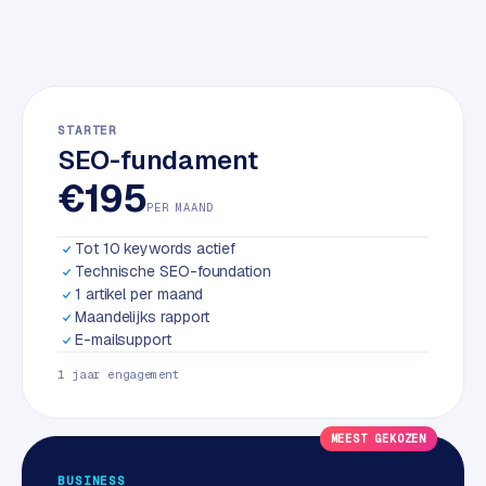
w
a
r
e
·
STARTER
W
SEO-fundament
o
€195
o
PER MAAND
C
o
Tot 10 keywords actief
m
Technische SEO-foundation
m
1 artikel per maand
e
Maandelijks rapport
r
E-mailsupport
c
1 jaar engagement
e
MEEST GEKOZEN
ONLINE
MARKETING
BUSINESS