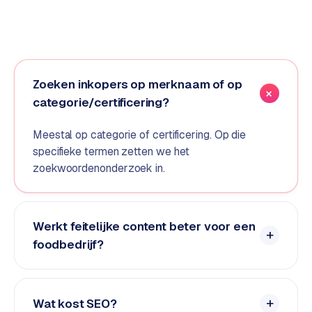
d
s
G
o
Zoeken inkopers op merknaam of op
o
categorie/certificering?
g
l
Meestal op categorie of certificering. Op die
e
specifieke termen zetten we het
A
zoekwoordenonderzoek in.
d
s
u
i
Werkt feitelijke content beter voor een
t
foodbedrijf?
b
e
s
Wat kost SEO?
t