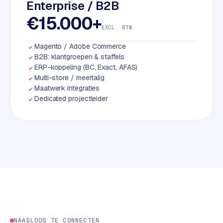
Enterprise / B2B
S
€15.000+
E
EXCL. BTW
O
Magento / Adobe Commerce
S
B2B: klantgroepen & staffels
E
ERP-koppeling (BC, Exact, AFAS)
Multi-store / meertalig
O
Maatwerk integraties
u
Dedicated projectleider
i
t
b
e
s
t
e
d
e
n
NAADLOOS TE CONNECTEN