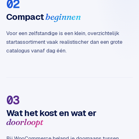
02
B
2
Compact
beginnen
B
R
Voor een zelfstandige is een klein, overzichtelijk
e
startassortiment vaak realistischer dan een grote
t
catalogus vanaf dag één.
a
i
l
m
u
l
t
03
i
-
Wat het kost en wat er
s
doorloopt
t
o
r
Bij WooCommerce beland je doorgaans tussen