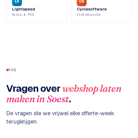
LS
CS
d
Lightspeed
Cyclesoftware
s
Kassa & POS
Fietsbranche
G
o
o
g
l
e
FAQ
A
d
Vragen over
webshop laten
s
u
.
maken
in
Soest
i
t
De vragen die we vrijwel elke offerte-week
b
e
terugkrijgen.
s
t