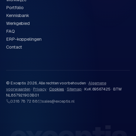
Portfolio
Kennisbank
Werkgebied
FAQ
ERP-koppelingen
Contact
© Exceptis
2026
, Alle rechten voorbehouden ·
Algemene
voorwaarden
·
Privacy
·
Cookies
·
Sitemap
·
KvK 69567425 · BTW
NL857921903B01
0318 78 72 88
sales@exceptis.nl