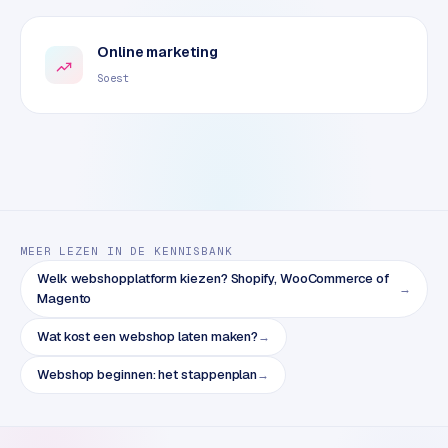
e
t
s
Online marketing
e
Soest
n
w
i
n
k
e
l
MEER LEZEN IN DE KENNISBANK
W
Welk webshopplatform kiezen? Shopify, WooCommerce of
→
Magento
o
o
Wat kost een webshop laten maken?
→
n
e
Webshop beginnen: het stappenplan
→
n
i
n