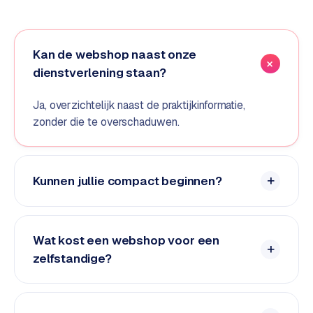
e
d
e
Kan de webshop naast onze
n
dienstverlening staan?
S
Ja, overzichtelijk naast de praktijkinformatie,
o
zonder die te overschaduwen.
c
i
a
l
Kunnen jullie compact beginnen?
m
e
d
i
Wat kost een webshop voor een
a
zelfstandige?
C
o