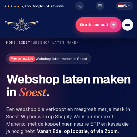
5,0 op Google · 58 reviews
NL
★★★★★
→
Gratis consult
HOME
/
SOEST
/
WEBSHOP LATEN MAKEN
Webshop laten maken
in
Soest
Vaste prijs
Webshop laten maken
in
.
Soest
H
o
m
Een webshop die verkoopt en meegroeit met je merk in
e
Soest
. Wij bouwen op Shopify, WooCommerce of
Magento, met de koppelingen naar je ERP en kassa die
Diensten
je nodig hebt.
Vanuit Ede, op locatie, of via Zoom.