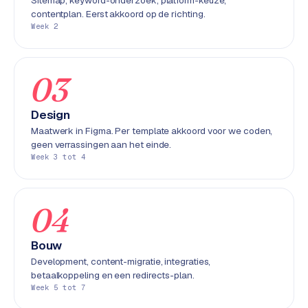
Sitemap, keyword-onderzoek, platform-keuze,
e
contentplan. Eerst akkoord op de richting.
n
Week 2
t
r
a
03
l
·
Design
S
Maatwerk in Figma. Per template akkoord voor we coden,
h
geen verrassingen aan het einde.
o
Week 3 tot 4
p
i
f
04
y
Bouw
S
Development, content-migratie, integraties,
t
betaalkoppeling en een redirects-plan.
o
Week 5 tot 7
c