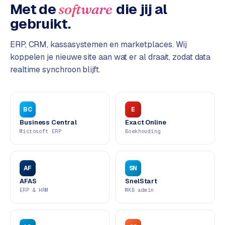
L
Met de
die jij al
software
i
gebruikt.
n
k
ERP, CRM, kassasystemen en marketplaces. Wij
b
koppelen je nieuwe site aan wat er al draait, zodat data
u
realtime synchroon blijft.
i
l
d
i
BC
E
n
Business Central
Exact Online
g
Microsoft ERP
Boekhouding
G
o
AF
SN
o
AFAS
SnelStart
g
ERP & HRM
MKB admin
l
e
A