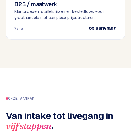
B2B / maatwerk
e
Klantgroepen, staffelprijzen en bestelflows voor
s
groothandels met complexe prijsstructuren.
s
w
op aanvraag
Vanaf
e
b
s
i
t
e
M
a
a
ONZE AANPAK
t
w
Van intake tot livegang in
e
r
.
vijf stappen
k