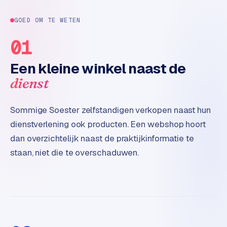
t
e
GOED OM TE WETEN
r
01
i
e
Een kleine winkel naast de
u
r
dienst
I
Sommige Soester zelfstandigen verkopen naast hun
n
dienstverlening ook producten. Een webshop hoort
d
u
dan overzichtelijk naast de praktijkinformatie te
s
staan, niet die te overschaduwen.
t
r
i
e
e
n