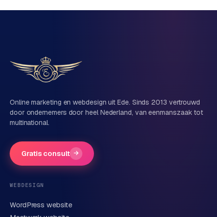
Vrijblijvend, geen verkooppraat
Eén team voor techniek én marketing
Vertel ons over je project
Naam
Online marketing en webdesign uit Ede. Sinds 2013 vertrouwd
door ondernemers door heel Nederland, van eenmanszaak tot
multinational.
Bedrijfsnaam
(optioneel)
Gratis consult
→
Telefoonnummer
(optioneel)
WEBDESIGN
WordPress website
E-mail