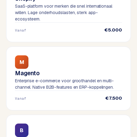
t
B
SaaS-platform voor merken die snel internationaal
e
willen. Lage onderhoudslasten, sterk app-
-
ecosysteem.
c
€5.000
o
Vanaf
m
m
e
r
M
c
e
→
Magento
Enterprise e-commerce voor groothandel en multi-
channel. Native B2B-features en ERP-koppelingen.
WEBSITES
€7.500
Vanaf
W
o
r
d
P
B
r