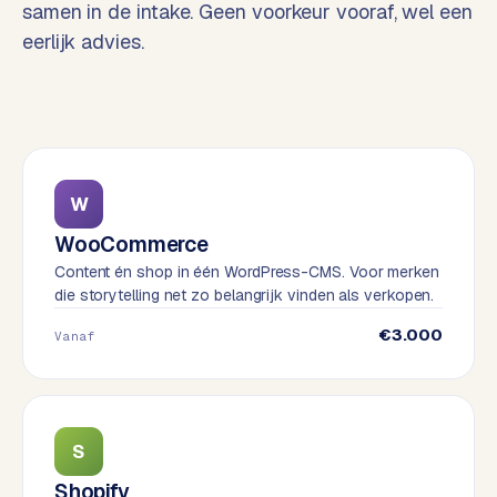
samen in de intake. Geen voorkeur vooraf, wel een
o
w
eerlijk advies.
C
i
o
j
m
z
m
e
e
r
c
F
W
e
A
WooCommerce
w
Q
Content én shop in één WordPress-CMS. Voor merken
e
die storytelling net zo belangrijk vinden als verkopen.
b
C
s
€3.000
Vanaf
h
o
o
n
p
t
a
S
B
c
2
Shopify