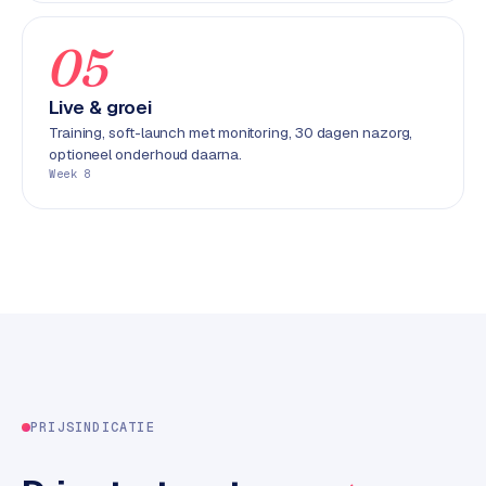
k
F
05
l
o
Live & groei
w
Training, soft-launch met monitoring, 30 dagen nazorg,
optioneel onderhoud daarna.
S
Week 8
w
a
n
p
r
o
d
u
c
t
PRIJSINDICATIE
f
e
e