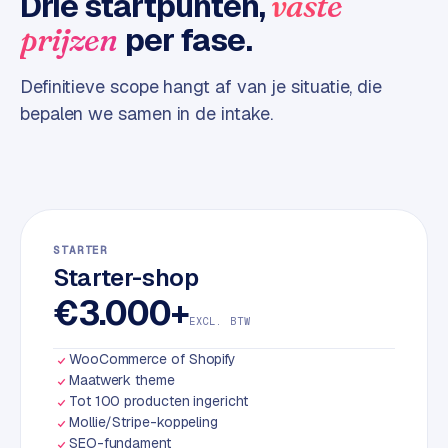
Drie startpunten,
vaste
d
per fase.
prijzen
L
Definitieve scope hangt af van je situatie, die
a
bepalen we samen in de intake.
b
e
l
5
1
C
STARTER
Starter-shop
y
c
€3.000+
l
EXCL. BTW
e
WooCommerce of Shopify
s
Maatwerk theme
o
Tot 100 producten ingericht
f
Mollie/Stripe-koppeling
t
SEO-fundament