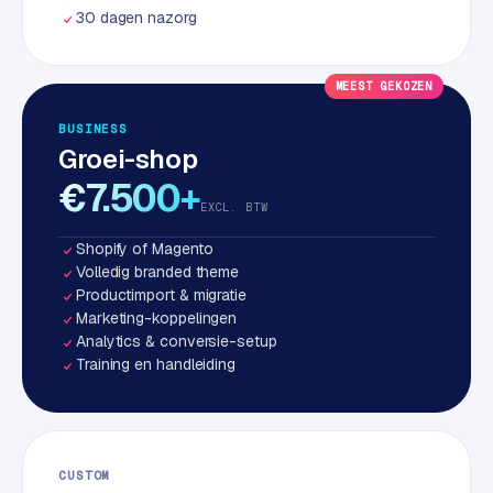
w
30 dagen nazorg
a
r
e
MEEST GEKOZEN
·
BUSINESS
W
Groei-shop
o
€7.500+
o
EXCL. BTW
C
o
Shopify of Magento
m
Volledig branded theme
m
Productimport & migratie
e
Marketing-koppelingen
r
Analytics & conversie-setup
Training en handleiding
c
e
ONLINE
MARKETING
CUSTOM