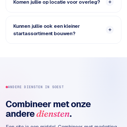
n
Komen jullie op locatie voor overleg?
t
e
n
Kunnen jullie ook een kleiner
t
startassortiment bouwen?
m
a
r
k
e
t
i
n
g
ANDERE DIENSTEN IN
SOEST
B
Combineer met onze
o
andere
.
diensten
l
.
c
Een site is een middel. Combineer met marketing