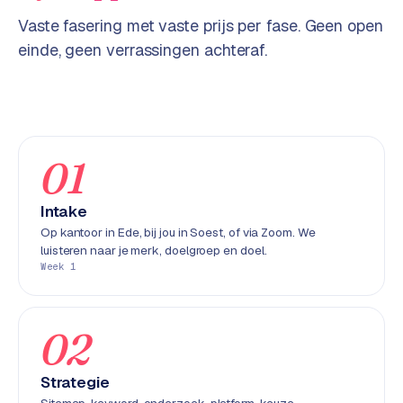
w
Vaste fasering met vaste prijs per fase. Geen open
e
einde, geen verrassingen achteraf.
b
s
i
t
e
01
ERP &
PREMIUM
KOPPELINGEN
Intake
B
Op kantoor in Ede, bij jou in Soest, of via Zoom. We
luisteren naar je merk, doelgroep en doel.
u
Week 1
s
i
n
02
e
s
s
Strategie
C