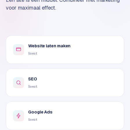
o
voor maximaal effect.
m
m
a
r
k
e
Website laten maken
t
Soest
p
l
a
c
SEO
e
Soest
BRANCHE-
EXPERTISE
Google Ads
F
Soest
i