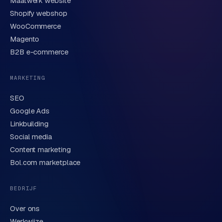
Maatwerk website
Shopify webshop
WooCommerce
Korte omschrijving van je vraag of project
Magento
B2B e-commerce
MARKETING
SEO
Google Ads
Linkbuilding
Verstuur aanvraag
→
Social media
Content marketing
We behandelen je gegevens zorgvuldig conform onze
privacyverklaring
. Of bel direct
0318 78 72 88
.
Bol.com marketplace
BEDRIJF
Over ons
Werkwijze