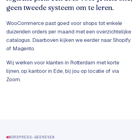
t
B
geen tweede systeem om te leren.
e
-
WooCommerce past goed voor shops tot enkele
c
o
duizenden orders per maand met een overzichtelijke
m
catalogus. Daarboven kijken we eerder naar Shopify
m
of Magento.
e
r
Wij werken voor klanten in Rotterdam met korte
c
lijnen, op kantoor in Ede, bij jou op locatie of via
e
→
Zoom.
WEBSITES
W
o
r
d
P
WORDPRESS-GEDREVEN
r