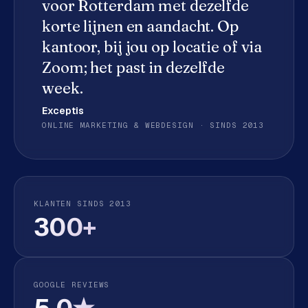
voor
Rotterdam
met dezelfde
e
korte lijnen en aandacht. Op
d
e
kantoor, bij jou op locatie of via
n
Zoom; het past in dezelfde
week.
S
o
Exceptis
c
ONLINE MARKETING & WEBDESIGN · SINDS 2013
i
a
l
m
e
KLANTEN SINDS 2013
d
300+
i
a
C
GOOGLE REVIEWS
o