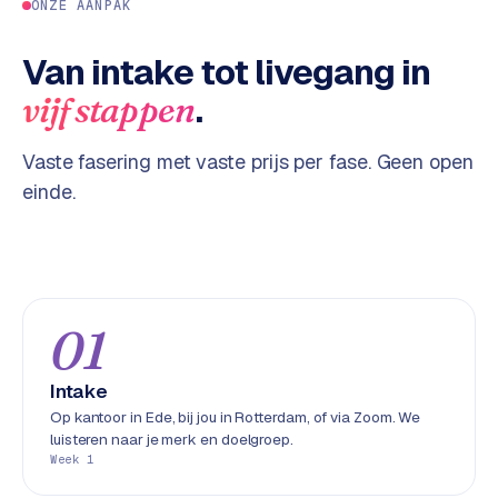
ONZE AANPAK
w
a
Van intake tot livegang in
r
e
.
vijf stappen
·
W
Vaste fasering met vaste prijs per fase. Geen open
o
einde.
o
C
o
m
m
e
01
r
c
Intake
e
Op kantoor in Ede, bij jou in Rotterdam, of via Zoom. We
luisteren naar je merk en doelgroep.
Week 1
ONLINE
MARKETING