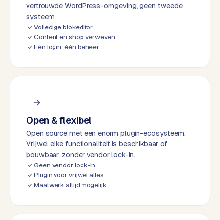
k
vertrouwde WordPress-omgeving, geen tweede
F
systeem.
l
Volledige blokeditor
Content en shop verweven
o
Eén login, één beheer
w
S
w
a
n
p
Open & flexibel
r
Open source met een enorm plugin-ecosysteem.
o
Vrijwel elke functionaliteit is beschikbaar of
d
bouwbaar, zonder vendor lock-in.
u
Geen vendor lock-in
c
Plugin voor vrijwel alles
t
Maatwerk altijd mogelijk
f
e
e