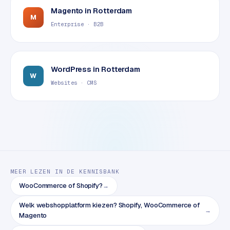
B
Magento
in
Rotterdam
2
M
B
Enterprise · B2B
R
e
WordPress
in
Rotterdam
t
W
Websites · CMS
a
i
l
m
u
l
t
i
MEER LEZEN IN DE KENNISBANK
-
WooCommerce of Shopify?
→
s
t
Welk webshopplatform kiezen? Shopify, WooCommerce of
→
o
Magento
r