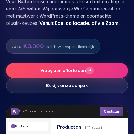
Voor
Rotterdam
se ondernemers die content én shop in
één CMS willen. Wij bouwen je WooCommerce-shop
P
Alle
met maatwerk WordPress-theme en doordachte
diensten
o
plugin-keuzes.
Vanuit Ede, op locatie, of via Zoom.
→
r
t
f
WEBSHOPS
€3.000
, excl. btw, scope-afhankelijk
VANAF
o
M
l
a
i
g
Vraag een offerte aan
→
o
e
n
Bekijk onze aanpak
t
W
o
e
w
r
e
W
Opslaan
WooCommerce
admin
k
b
s
g
Producten
Producten
h
247 totaal
e