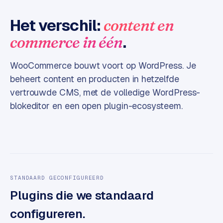
e
Het verschil:
content en
s
s
.
commerce in één
w
e
WooCommerce bouwt voort op WordPress. Je
b
beheert content en producten in hetzelfde
s
i
vertrouwde CMS, met de volledige WordPress-
t
blokeditor en een open plugin-ecosysteem.
e
M
a
a
t
STANDAARD GECONFIGUREERD
w
Plugins die we standaard
e
r
configureren.
k