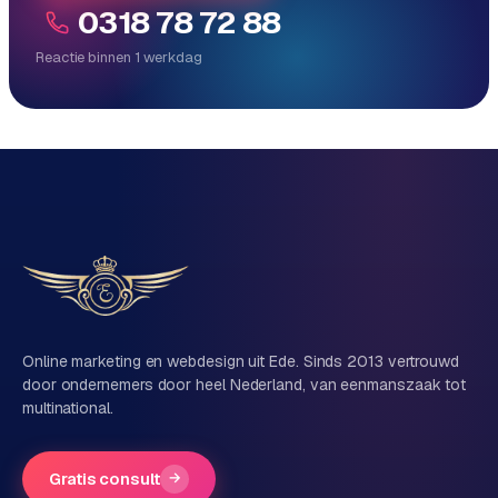
0318 78 72 88
Reactie binnen 1 werkdag
Reactie binnen 1 werkdag
Direct persoonlijk contact, geen ticketsysteem
Vrijblijvend, geen verkooppraat
Eén team voor techniek én marketing
Vertel ons over je project
Naam
Online marketing en webdesign uit Ede. Sinds 2013 vertrouwd
door ondernemers door heel Nederland, van eenmanszaak tot
multinational.
Bedrijfsnaam
(optioneel)
Gratis consult
→