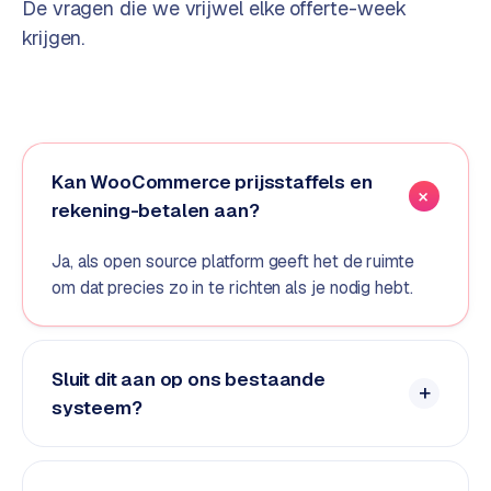
De vragen die we vrijwel elke offerte-week
o
krijgen.
m
m
a
r
k
e
Kan WooCommerce prijsstaffels en
t
rekening-betalen aan?
p
l
Ja, als open source platform geeft het de ruimte
a
om dat precies zo in te richten als je nodig hebt.
c
e
Sluit dit aan op ons bestaande
BRANCHE-
EXPERTISE
systeem?
F
i