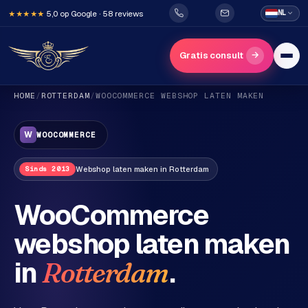
5,0 op Google · 58 reviews
NL
★★★★★
→
Gratis consult
HOME
/
ROTTERDAM
/
WOOCOMMERCE
WEBSHOP LATEN MAKEN
W
WOOCOMMERCE
Webshop
laten maken in
Rotterdam
Sinds 2013
H
WooCommerce
o
webshop laten maken
m
e
in
.
Rotterdam
Diensten