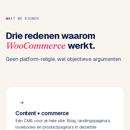
e
n
t
WAT WE BOUWEN
r
a
Drie redenen waarom
l
werkt.
WooCommerce
·
S
h
Geen platform-religie, wel objectieve argumenten.
o
p
i
f
y
S
t
Content + commerce
o
Eén CMS voor je hele site. Blog, landingspagina’s,
c
lookbooks en productpagina’s in dezelfde