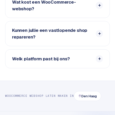
e
Wat kost een WooCommerce-
t
webshop?
s
e
n
w
Kunnen jullie een vastlopende shop
i
repareren?
n
k
e
Welk platform past bij ons?
l
W
o
o
n
e
Den Haag
WOOCOMMERCE
WEBSHOP LATEN MAKEN
IN
n
i
n