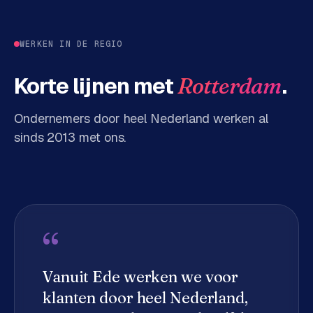
d
s
WERKEN IN DE REGIO
G
Korte lijnen met
.
Rotterdam
o
o
g
Ondernemers door heel Nederland werken al
l
sinds 2013 met ons.
e
A
d
s
u
i
“
t
b
Vanuit Ede werken we voor
e
s
klanten door heel Nederland,
t