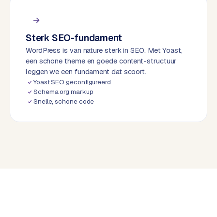
d
L
Sterk SEO-fundament
a
WordPress is van nature sterk in SEO. Met Yoast,
b
een schone theme en goede content-structuur
e
leggen we een fundament dat scoort.
l
Yoast SEO geconfigureerd
5
Schema.org markup
1
Snelle, schone code
C
y
c
l
e
s
o
f
t