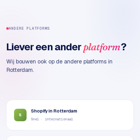
t
e
r
i
ANDERE PLATFORMS
e
u
Liever een ander
?
platform
r
Wij bouwen ook op de andere platforms in
I
n
Rotterdam
.
d
u
s
t
r
Shopify
in
Rotterdam
i
S
e
Snel · internationaal
e
n