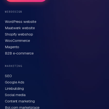
Telefoonnummer
(optioneel)
WEBDESIGN
WordPress website
E-mail
Maatwerk website
Shopify webshop
WooCommerce
Korte omschrijving van je vraag of project
Magento
B2B e-commerce
MARKETING
SEO
Google Ads
Linkbuilding
Verstuur aanvraag
→
Social media
Content marketing
We behandelen je gegevens zorgvuldig conform onze
privacyverklaring
. Of bel direct
0318 78 72 88
.
Bol.com marketplace