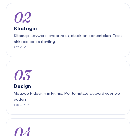
S
02
E
O
Strategie
S
Sitemap, keyword-onderzoek, stack en contentplan. Eerst
E
akkoord op de richting.
O
Week 2
u
i
t
03
b
e
Design
s
Maatwerk design in Figma. Per template akkoord voor we
t
coden.
e
Week 3-4
d
e
n
04