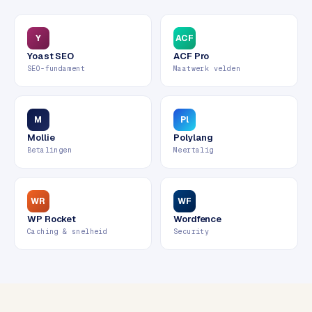
w
e
Y
ACF
b
s
Yoast SEO
ACF Pro
SEO-fundament
Maatwerk velden
i
t
e
M
Pl
Mollie
Polylang
ERP &
PREMIUM
Betalingen
Meertalig
KOPPELINGEN
B
u
WR
WF
s
WP Rocket
Wordfence
i
Caching & snelheid
Security
n
e
s
s
C