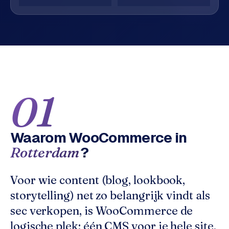
o
w
C
i
o
j
m
z
m
e
e
r
c
01
F
e
A
w
Q
e
Waarom
WooCommerce
in
b
?
Rotterdam
C
s
h
o
o
n
Voor wie content (blog, lookbook,
p
t
storytelling) net zo belangrijk vindt als
a
sec verkopen, is WooCommerce de
B
c
2
logische plek: één CMS voor je hele site,