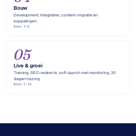
L
Bouw
i
Development, integraties, content-migratie en
n
koppelingen.
k
Week 5-8
b
u
i
05
l
d
Live & groei
i
n
Training, SEO-redirects, soft-launch met monitoring, 30
dagen nazorg.
g
Week 9-10
G
o
o
g
l
e
A