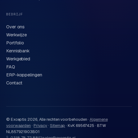
BEDRIJF
Over ons
Werkwijze
Portfolio
Kennisbank
Werkgebied
FAQ
ERP-koppelingen
Contact
© Exceptis
2026
, Alle rechten voorbehouden ·
Algemene
voorwaarden
·
Privacy
·
Sitemap
·
KvK 69567425 · BTW
NL857921903B01
0318 78 72 88
sales@exceptis.nl