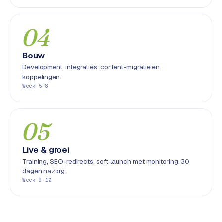
L
i
n
04
k
b
Bouw
u
Development, integraties, content-migratie en
i
koppelingen.
l
Week 5-8
d
i
n
05
g
Live & groei
G
Training, SEO-redirects, soft-launch met monitoring, 30
o
dagen nazorg.
o
Week 9-10
g
l
e
A