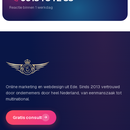
Reactie binnen 1 werkdag
Reactie binnen 1 werkdag
Direct persoonlijk contact, geen ticketsysteem
Vrijblijvend, geen verkooppraat
Eén team voor techniek én marketing
Vertel ons over je project
Naam
Online marketing en webdesign uit Ede. Sinds 2013 vertrouwd
door ondernemers door heel Nederland, van eenmanszaak tot
multinational.
Bedrijfsnaam
(optioneel)
Gratis consult
→
Telefoonnummer
(optioneel)