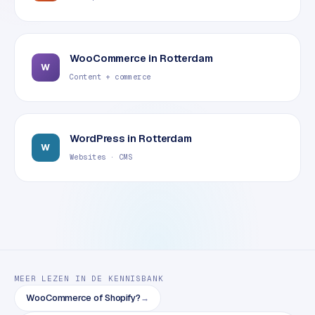
B
2
B
WooCommerce
in
Rotterdam
R
W
Content + commerce
e
t
a
i
WordPress
in
Rotterdam
W
l
Websites · CMS
m
u
l
t
i
-
s
t
MEER LEZEN IN DE KENNISBANK
o
WooCommerce of Shopify?
→
r