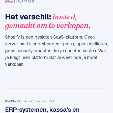
SAAS-PLATFORM
e
s
Het verschil:
hosted,
s
.
gemaakt om te verkopen
w
e
b
Shopify is een gesloten SaaS-platform. Geen
s
server om te onderhouden, geen plugin-conflicten,
i
geen security-updates die je nachten kosten. Wat
t
je krijgt: een platform dat al weet hoe je moet
e
verkopen.
M
a
a
t
w
e
NAADLOOS TE CONNECTEN MET
r
ERP-systemen, kassa's en
k