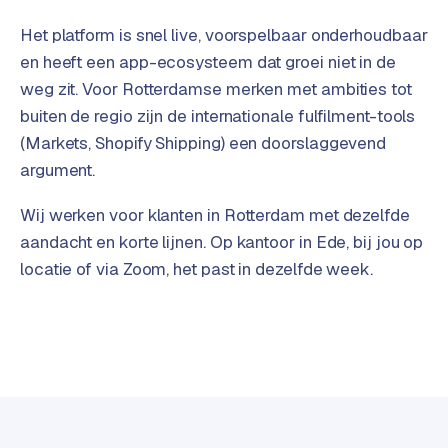
t
B
e
Het platform is snel live, voorspelbaar onderhoudbaar
-
en heeft een app-ecosysteem dat groei niet in de
c
weg zit. Voor Rotterdamse merken met ambities tot
o
buiten de regio zijn de internationale fulfilment-tools
m
(Markets, Shopify Shipping) een doorslaggevend
m
e
argument.
r
c
Wij werken voor klanten in Rotterdam met dezelfde
e
→
aandacht en korte lijnen. Op kantoor in Ede, bij jou op
locatie of via Zoom, het past in dezelfde week.
WEBSITES
W
o
r
d
P
r