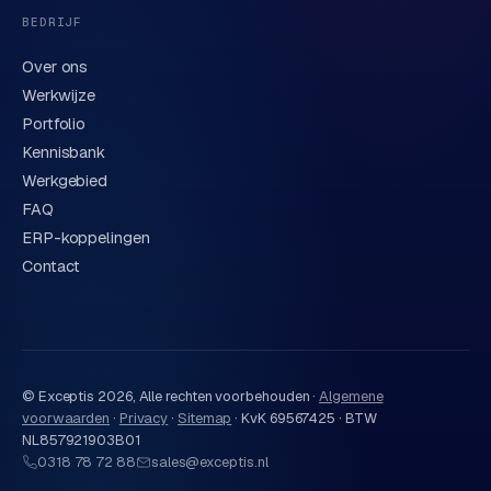
BEDRIJF
Over ons
Werkwijze
Portfolio
Kennisbank
Werkgebied
FAQ
ERP-koppelingen
Contact
© Exceptis
2026
, Alle rechten voorbehouden ·
Algemene
voorwaarden
·
Privacy
·
Sitemap
·
KvK 69567425 · BTW
NL857921903B01
0318 78 72 88
sales@exceptis.nl