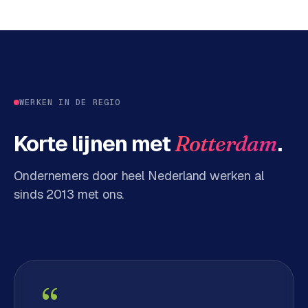
d
s
G
o
o
WERKEN IN DE REGIO
g
l
Korte lijnen met
.
Rotterdam
e
A
Ondernemers door heel Nederland werken al
d
s
sinds 2013 met ons.
u
i
t
b
e
s
“
t