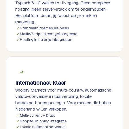
k
Typisch 6-10 weken tot livegang. Geen complexe
F
hosting, geen server-stack om te onderhouden.
l
Het platform draait, jij focust op je merk en
marketing.
o
Standaard themes als basis
w
Mollie/Stripe direct geïntegreerd
Hosting in de prijs inbegrepen
S
w
a
n
p
r
o
Internationaal-klaar
d
Shopify Markets voor multi-country, automatische
u
valuta-conversie en taalvertaling, lokale
c
betaalmethodes per regio. Voor merken die buiten
t
Nederland willen verkopen.
f
Multi-currency & tax
Shopify Shipping integratie
e
Lokale fulfilment networks
e