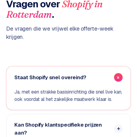
Vragen over
Shopify
in
o
.
Rotterdam
m
m
a
De vragen die we vrijwel elke offerte-week
r
krijgen.
k
e
t
p
l
a
Staat Shopify snel overeind?
c
e
Ja, met een strakke basisinrichting die snel live kan,
ook voordat al het zakelijke maatwerk klaar is.
BRANCHE-
EXPERTISE
F
Kan Shopify klantspecifieke prijzen
i
aan?