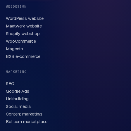
WEBDESIGN
WordPress website
E-mail
Maatwerk website
Shopify webshop
WooCommerce
Korte omschrijving van je vraag of project
Magento
B2B e-commerce
MARKETING
SEO
Google Ads
Linkbuilding
Verstuur aanvraag
→
Social media
Content marketing
We behandelen je gegevens zorgvuldig conform onze
privacyverklaring
. Of bel direct
0318 78 72 88
.
Bol.com marketplace