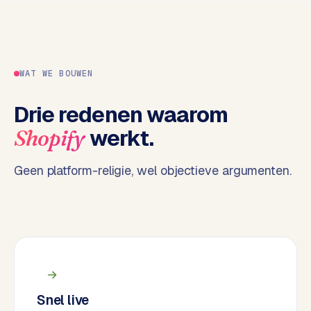
e
n
t
r
WAT WE BOUWEN
a
l
Drie redenen waarom
·
S
werkt.
Shopify
h
o
Geen platform-religie, wel objectieve argumenten.
p
i
f
y
S
t
o
Snel live
c