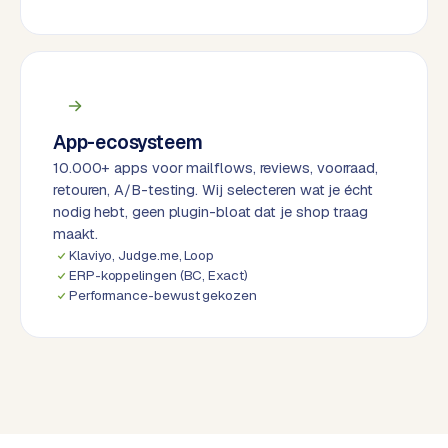
d
L
a
b
e
App-ecosysteem
l
10.000+ apps voor mailflows, reviews, voorraad,
5
retouren, A/B-testing. Wij selecteren wat je écht
1
nodig hebt, geen plugin-bloat dat je shop traag
maakt.
C
Klaviyo, Judge.me, Loop
y
ERP-koppelingen (BC, Exact)
Performance-bewust gekozen
c
l
e
s
o
f
t