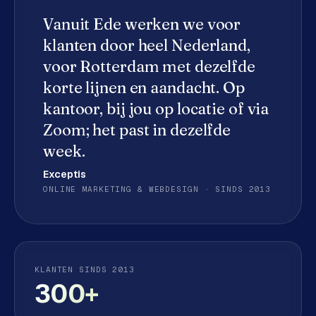
e
Vanuit Ede werken we voor
d
e
klanten door heel Nederland,
n
voor
Rotterdam
met dezelfde
korte lijnen en aandacht. Op
S
kantoor, bij jou op locatie of via
o
c
Zoom; het past in dezelfde
i
week.
a
l
Exceptis
m
ONLINE MARKETING & WEBDESIGN · SINDS 2013
e
d
i
a
KLANTEN SINDS 2013
300+
C
o