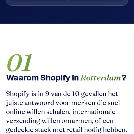
o
w
C
i
o
j
m
z
m
e
e
r
01
c
F
e
A
w
Q
e
Waarom
Shopify
in
?
Rotterdam
b
C
s
Shopify is in 9 van de 10 gevallen het
h
o
o
juiste antwoord voor merken die snel
n
p
online willen schalen, internationale
t
a
verzending willen omarmen, of een
B
c
gedeelde stack met retail nodig hebben.
2