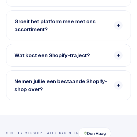
e
t
s
Groeit het platform mee met ons
e
n
assortiment?
w
i
n
Wat kost een Shopify-traject?
k
e
l
Nemen jullie een bestaande Shopify-
W
shop over?
o
o
n
e
n
i
Den Haag
SHOPIFY
WEBSHOP LATEN MAKEN
IN
n