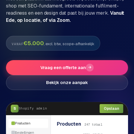
shop met SEO-fundament, internationale fulfilment-
P
Alle
readiness en een design dat past bij jouw merk.
Vanuit
diensten
o
Ede, op locatie, of via Zoom.
→
r
t
f
WEBSHOPS
€5.000
, excl. btw, scope-afhankelijk
VANAF
o
M
l
a
i
g
Vraag een offerte aan
→
o
e
n
Bekijk onze aanpak
t
W
o
e
w
r
e
S
Opslaan
Shopify
admin
k
b
s
g
Producten
Producten
247 totaal
h
e
Bestellingen