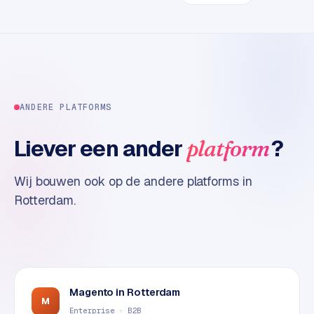
t
e
r
i
e
u
r
ANDERE PLATFORMS
I
Liever een ander
?
platform
n
d
Wij bouwen ook op de andere platforms in
u
Rotterdam
.
s
t
r
i
e
e
Magento
in
Rotterdam
n
M
Enterprise · B2B