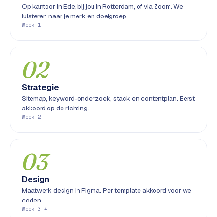
Op kantoor in Ede, bij jou in Rotterdam, of via Zoom. We
S
luisteren naar je merk en doelgroep.
E
Week 1
O
S
02
E
O
Strategie
u
i
Sitemap, keyword-onderzoek, stack en contentplan. Eerst
akkoord op de richting.
t
Week 2
b
e
s
03
t
e
d
Design
e
Maatwerk design in Figma. Per template akkoord voor we
n
coden.
Week 3-4