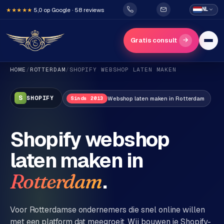
5,0 op Google · 58 reviews
NL
★★★★★
→
Gratis consult
HOME
/
ROTTERDAM
/
SHOPIFY
WEBSHOP LATEN MAKEN
S
SHOPIFY
Webshop
laten maken in
Rotterdam
Sinds 2013
Shopify webshop
H
laten maken in
o
m
.
Rotterdam
e
Voor
Rotterdam
se ondernemers die snel online willen
Diensten
met een platform dat meegroeit. Wij bouwen je Shopify-