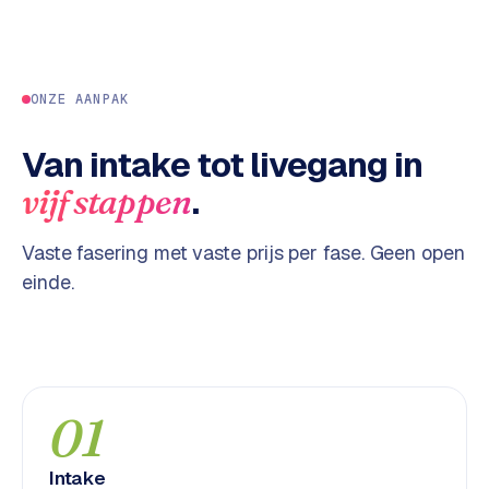
w
a
r
e
ONZE AANPAK
·
W
Van intake tot livegang in
o
o
.
vijf stappen
C
o
Vaste fasering met vaste prijs per fase. Geen open
m
einde.
m
e
r
c
e
01
ONLINE
MARKETING
Intake