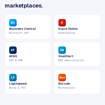
w
marketplaces.
e
b
s
BC
E
i
Business Central
Exact Online
t
Microsoft ERP
Boekhouding
e
ERP &
AF
SN
PREMIUM
KOPPELINGEN
AFAS
SnelStart
B
ERP & HRM
MKB administratie
u
s
i
LS
Bol
n
Lightspeed
Bol.com
e
Kassa & POS
Marketplace
s
s
C