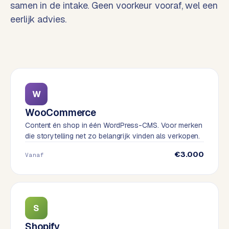
samen in de intake. Geen voorkeur vooraf, wel een
o
w
eerlijk advies.
C
i
o
j
m
z
m
e
e
r
c
F
W
e
A
WooCommerce
w
Q
Content én shop in één WordPress-CMS. Voor merken
e
die storytelling net zo belangrijk vinden als verkopen.
b
C
s
€3.000
Vanaf
h
o
o
n
p
t
a
S
B
c
2
Shopify