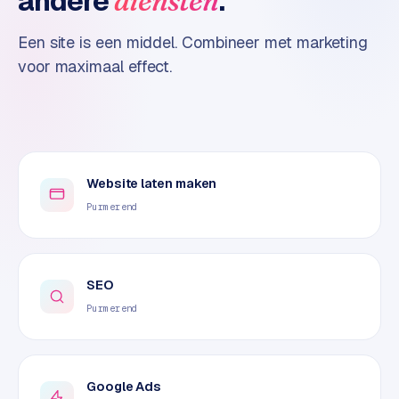
andere
.
diensten
o
m
Een site is een middel. Combineer met marketing
m
voor maximaal effect.
a
r
k
e
t
p
Website laten maken
l
Purmerend
a
c
e
SEO
Purmerend
BRANCHE-
EXPERTISE
F
i
Google Ads