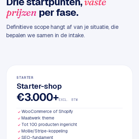
Drie startpunten,
vaste
d
per fase.
prijzen
L
Definitieve scope hangt af van je situatie, die
a
bepalen we samen in de intake.
b
e
l
5
1
C
STARTER
Starter-shop
y
c
€3.000+
l
EXCL. BTW
e
WooCommerce of Shopify
s
Maatwerk theme
o
Tot 100 producten ingericht
f
Mollie/Stripe-koppeling
t
SEO-fundament