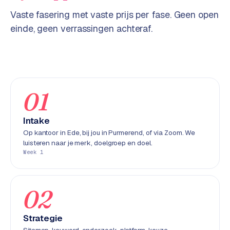
w
Vaste fasering met vaste prijs per fase. Geen open
e
einde, geen verrassingen achteraf.
b
s
i
t
e
01
ERP &
PREMIUM
KOPPELINGEN
Intake
B
Op kantoor in Ede, bij jou in Purmerend, of via Zoom. We
luisteren naar je merk, doelgroep en doel.
u
Week 1
s
i
n
02
e
s
s
Strategie
C