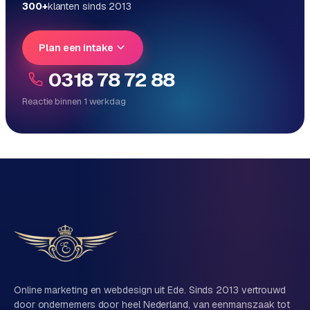
300+
klanten sinds 2013
Plan een intake
0318 78 72 88
Reactie binnen 1 werkdag
Reactie binnen 1 werkdag
Direct persoonlijk contact, geen ticketsysteem
Vrijblijvend, geen verkooppraat
Eén team voor techniek én marketing
Vertel ons over je project
Naam
Online marketing en webdesign uit Ede. Sinds 2013 vertrouwd
door ondernemers door heel Nederland, van eenmanszaak tot