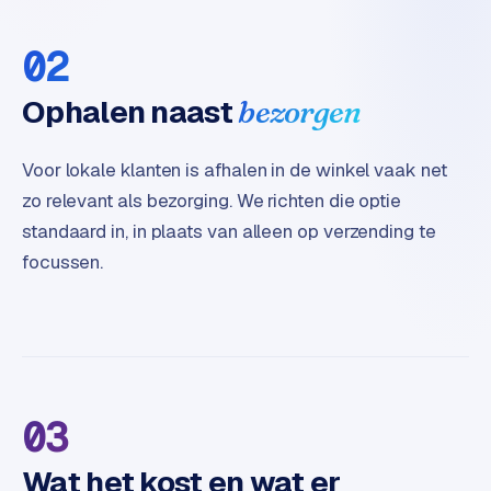
B
2
02
B
Ophalen naast
bezorgen
R
e
t
Voor lokale klanten is afhalen in de winkel vaak net
a
zo relevant als bezorging. We richten die optie
i
standaard in, in plaats van alleen op verzending te
l
m
focussen.
u
l
t
i
-
s
03
t
o
Wat het kost en wat er
r