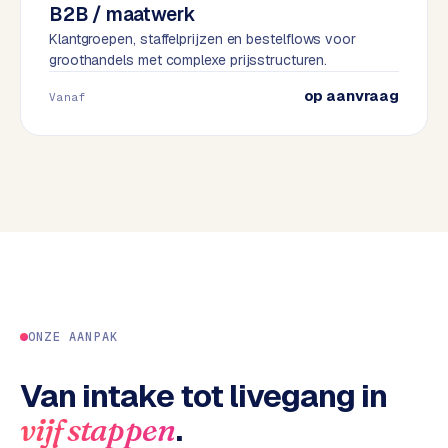
B2B / maatwerk
e
Klantgroepen, staffelprijzen en bestelflows voor
s
groothandels met complexe prijsstructuren.
s
w
op aanvraag
Vanaf
e
b
s
i
t
e
M
a
a
ONZE AANPAK
t
w
Van intake tot livegang in
e
r
.
vijf stappen
k