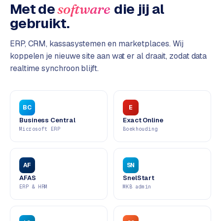
L
Met de
die jij al
software
i
gebruikt.
n
k
ERP, CRM, kassasystemen en marketplaces. Wij
b
koppelen je nieuwe site aan wat er al draait, zodat data
u
realtime synchroon blijft.
i
l
d
i
BC
E
n
Business Central
Exact Online
g
Microsoft ERP
Boekhouding
G
o
AF
SN
o
AFAS
SnelStart
g
ERP & HRM
MKB admin
l
e
A