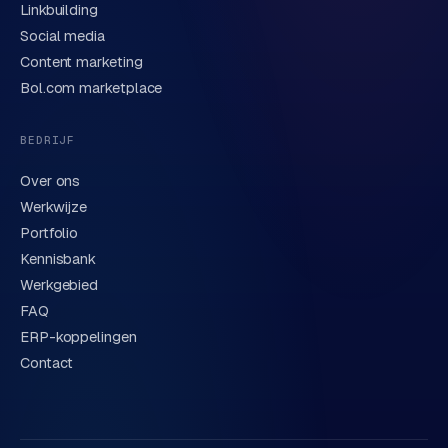
Linkbuilding
Verstuur aanvraag
→
Social media
Content marketing
We behandelen je gegevens zorgvuldig conform onze
privacyverklaring
. Of bel direct
0318 78 72 88
.
Bol.com marketplace
BEDRIJF
Over ons
Werkwijze
Portfolio
Kennisbank
Werkgebied
FAQ
ERP-koppelingen
Contact