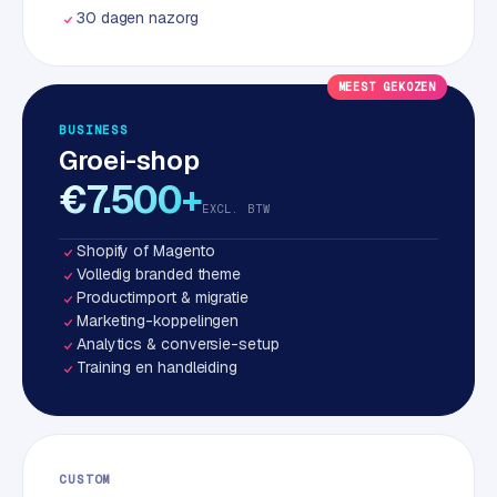
w
30 dagen nazorg
a
r
e
MEEST GEKOZEN
·
BUSINESS
W
Groei-shop
o
€7.500+
o
EXCL. BTW
C
o
Shopify of Magento
m
Volledig branded theme
m
Productimport & migratie
e
Marketing-koppelingen
r
Analytics & conversie-setup
Training en handleiding
c
e
ONLINE
MARKETING
CUSTOM