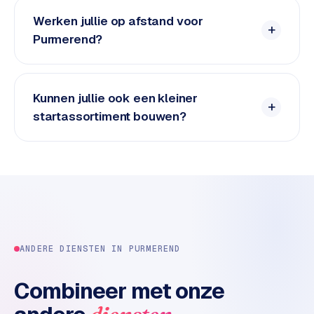
n
t
Werken jullie op afstand voor
e
Purmerend?
n
t
m
Kunnen jullie ook een kleiner
a
startassortiment bouwen?
r
k
e
t
i
n
g
B
ANDERE DIENSTEN IN
PURMEREND
o
l
Combineer met onze
.
c