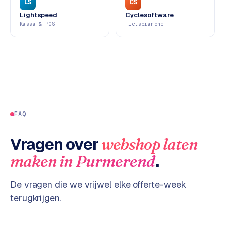
LS
CS
d
Lightspeed
Cyclesoftware
s
Kassa & POS
Fietsbranche
G
o
o
g
l
e
FAQ
A
d
Vragen over
webshop laten
s
u
.
maken
in
Purmerend
i
t
De vragen die we vrijwel elke offerte-week
b
e
terugkrijgen.
s
t