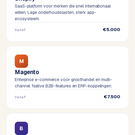
t
B
SaaS-platform voor merken die snel internationaal
e
willen. Lage onderhoudslasten, sterk app-
-
ecosysteem.
c
€5.000
o
Vanaf
m
m
e
r
M
c
e
→
Magento
Enterprise e-commerce voor groothandel en multi-
channel. Native B2B-features en ERP-koppelingen.
WEBSITES
€7.500
Vanaf
W
o
r
d
P
B
r