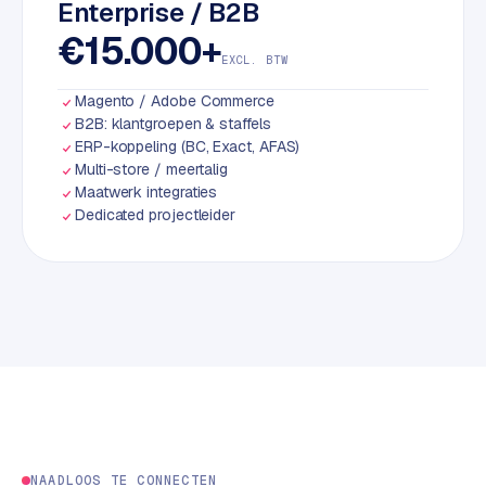
Enterprise / B2B
S
€15.000+
E
EXCL. BTW
O
Magento / Adobe Commerce
S
B2B: klantgroepen & staffels
E
ERP-koppeling (BC, Exact, AFAS)
Multi-store / meertalig
O
Maatwerk integraties
u
Dedicated projectleider
i
t
b
e
s
t
e
d
e
n
NAADLOOS TE CONNECTEN