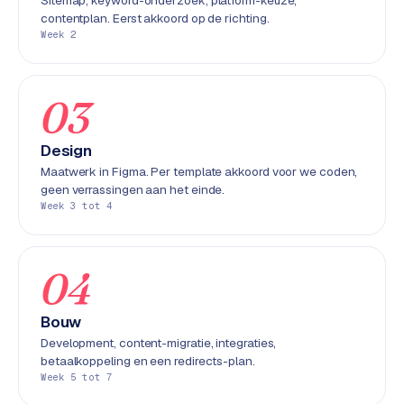
Sitemap, keyword-onderzoek, platform-keuze,
e
contentplan. Eerst akkoord op de richting.
n
Week 2
t
r
a
03
l
·
Design
S
Maatwerk in Figma. Per template akkoord voor we coden,
h
geen verrassingen aan het einde.
o
Week 3 tot 4
p
i
f
04
y
Bouw
S
Development, content-migratie, integraties,
t
betaalkoppeling en een redirects-plan.
o
Week 5 tot 7
c