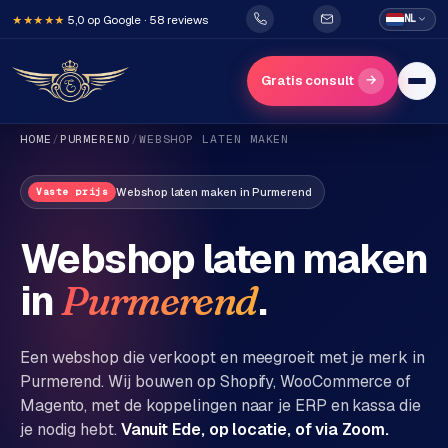
5,0 op Google · 58 reviews
NL
★★★★★
→
Gratis consult
HOME
/
PURMEREND
/
WEBSHOP LATEN MAKEN
Webshop laten maken
in
Purmerend
Vaste prijs
Webshop laten maken
in
.
Purmerend
H
o
m
Een webshop die verkoopt en meegroeit met je merk in
e
Purmerend
. Wij bouwen op Shopify, WooCommerce of
Magento, met de koppelingen naar je ERP en kassa die
Diensten
je nodig hebt.
Vanuit Ede, op locatie, of via Zoom.