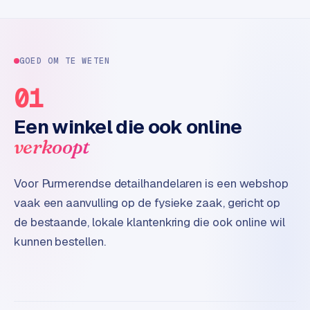
t
e
r
i
GOED OM TE WETEN
e
01
u
r
Een winkel die ook online
I
verkoopt
n
d
Voor Purmerendse detailhandelaren is een webshop
u
s
vaak een aanvulling op de fysieke zaak, gericht op
t
de bestaande, lokale klantenkring die ook online wil
r
kunnen bestellen.
i
e
e
n