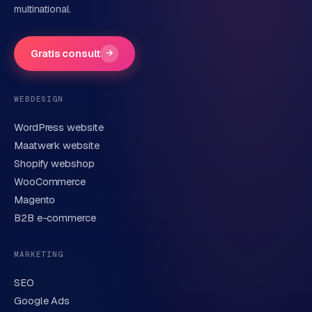
multinational.
Bedrijfsnaam
(optioneel)
Gratis consult
→
Telefoonnummer
(optioneel)
WEBDESIGN
WordPress website
E-mail
Maatwerk website
Shopify webshop
WooCommerce
Korte omschrijving van je vraag of project
Magento
B2B e-commerce
MARKETING
SEO
Google Ads