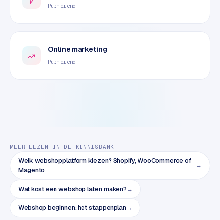
e
Purmerend
t
s
e
n
Online marketing
w
Purmerend
i
n
k
e
l
W
o
MEER LEZEN IN DE KENNISBANK
o
Welk webshopplatform kiezen? Shopify, WooCommerce of
→
n
Magento
e
Wat kost een webshop laten maken?
→
n
i
Webshop beginnen: het stappenplan
→
n