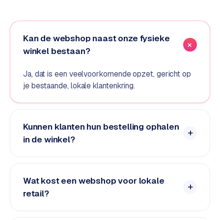
e
d
e
Kan de webshop naast onze fysieke
n
winkel bestaan?
S
Ja, dat is een veelvoorkomende opzet, gericht op
o
je bestaande, lokale klantenkring.
c
i
a
l
Kunnen klanten hun bestelling ophalen
m
in de winkel?
e
d
i
a
Wat kost een webshop voor lokale
retail?
C
o