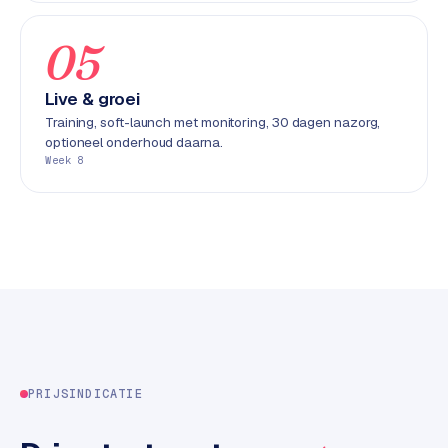
k
F
05
l
o
Live & groei
w
Training, soft-launch met monitoring, 30 dagen nazorg,
optioneel onderhoud daarna.
S
Week 8
w
a
n
p
r
o
d
u
c
t
PRIJSINDICATIE
f
e
e