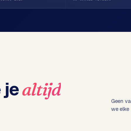
 je
altijd
Geen vag
we elke