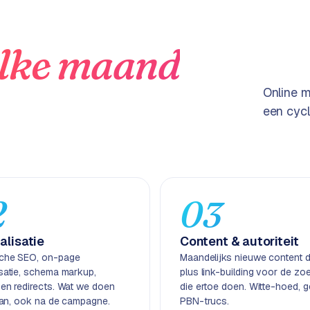
lke maand
Online m
een cycl
2
03
alisatie
Content & autoriteit
che SEO, on-page
Maandelijks nieuwe content di
isatie, schema markup,
plus link-building voor de zo
 en redirects. Wat we doen
die ertoe doen. Witte-hoed, 
taan, ook na de campagne.
PBN-trucs.