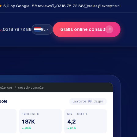
★
5,0 op Google · 58 reviews
0318 78 72 88
sales@exceptis.nl
Gratis online consult
→
0318 78 72 88
NL
gle.com / search-console
sole
Laatste 90 dagen
IMPRESSIES
GEM. POSITIE
187K
4,2
+62%
+2.8