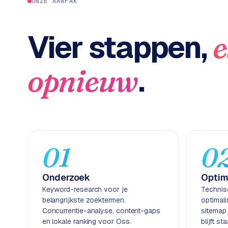
c
ONZE AANPAK
2
t
B
e
Vier stappen,
e
-
c
o
.
opnieuw
m
m
e
r
c
e
→
01
0
WEBSITES
Onderzoek
Optim
W
Keyword-research voor je
Technis
o
belangrijkste zoektermen.
optimal
r
Concurrentie-analyse, content-gaps
sitemap
d
en lokale ranking voor Oss.
blijft s