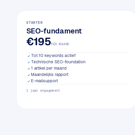
k
w
e
STARTER
b
SEO-fundament
s
€195
i
PER MAAND
t
e
Tot 10 keywords actief
Technische SEO-foundation
1 artikel per maand
ERP &
PREMIUM
Maandelijks rapport
KOPPELINGEN
E-mailsupport
B
1 jaar engagement
u
s
i
n
e
s
s