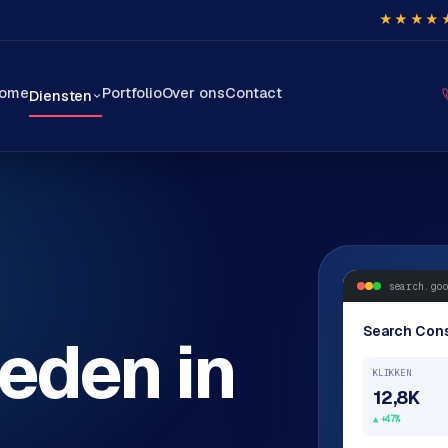
★★★★
ome
Portfolio
Over ons
Contact
Diensten
search.goo
Search Con
eden in
KLIKKEN
12,8K
+47%