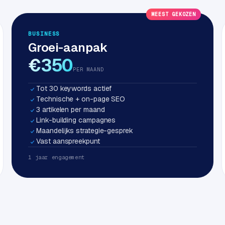
MEEST GEKOZEN
BUSINESS
Groei-aanpak
€350
PER MAAND
Tot 30 keywords actief
Technische + on-page SEO
3 artikelen per maand
Link-building campagnes
Maandelijks strategie-gesprek
Vast aanspreekpunt
1 jaar engagement