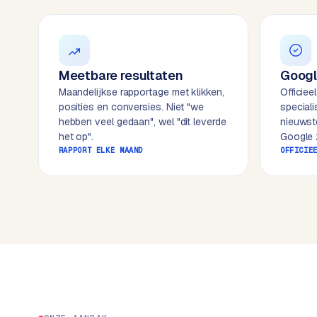
k
o
o
w
C
i
o
j
Meetbare resultaten
Googl
m
z
Maandelijkse rapportage met klikken,
Officiee
m
e
posities en conversies. Niet "we
special
e
hebben veel gedaan", wel "dit leverde
nieuwst
r
het op".
Google z
c
F
RAPPORT ELKE MAAND
OFFICIE
e
A
w
Q
e
b
C
s
h
o
o
n
p
t
a
B