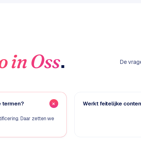
.
o
in
Oss
De vrage
e termen?
Werkt feitelijke conte
ificering. Daar zetten we