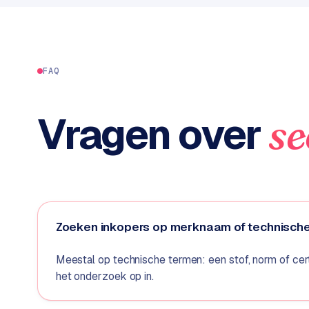
C
e
n
t
FAQ
r
a
l
Vragen over
se
·
S
h
o
p
i
f
Zoeken inkopers op merknaam of technisch
y
Meestal op technische termen: een stof, norm of cert
S
het onderzoek op in.
t
o