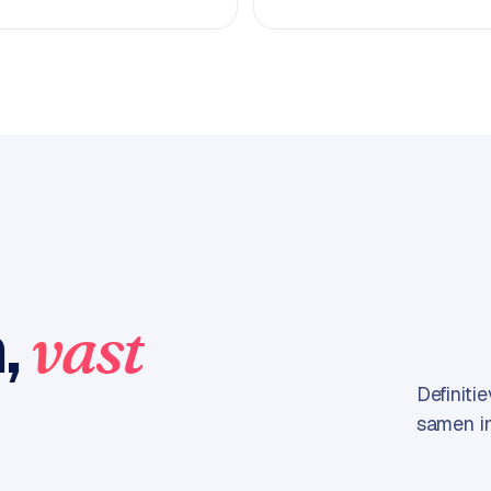
n,
vast
Definiti
samen in