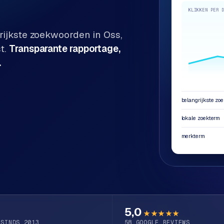
KLIKKEN PER 
grijkste zoekwoorden in
Oss
,
t.
Transparante rapportage,
.
belangrijkste zo
lokale zoekterm
merkterm
5,0
★★★★★
 SINDS 2013
58
GOOGLE REVIEWS