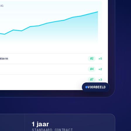
DAG
ekterm
+5
#2
+2
#4
+3
#7
VOORBEELD
1 jaar
STANDAARD CONTRACT