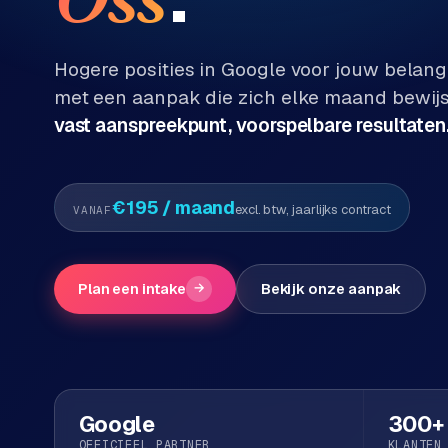
Diensten
P
Alle
Hogere posities in Google voor jouw belan
diensten
o
met een aanpak die zich elke maand bewijs
→
r
vast aanspreekpunt, voorspelbare resultaten
t
f
WEBSHOPS
o
M
€195
/ maand
excl. btw, jaarlijks contract
VANAF
l
a
i
g
o
e
Plan een intake
→
Bekijk onze aanpak
n
t
W
o
e
w
r
e
k
b
Google
300+
s
g
OFFICIEEL PARTNER
KLANTEN