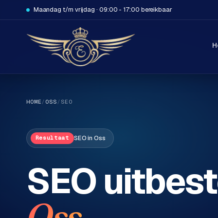
Maandag t/m vrijdag · 09:00 - 17:00 bereikbaar
H
HOME
/
OSS
/
SEO
SEO
in
Oss
Resultaat
H
SEO uitbest
o
m
e
.
Oss