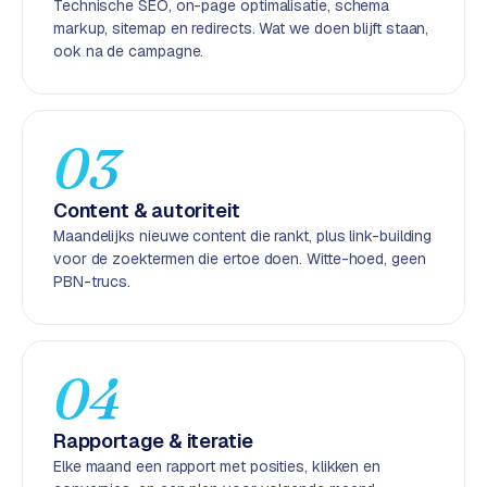
Technische SEO, on-page optimalisatie, schema
k
markup, sitemap en redirects. Wat we doen blijft staan,
F
ook na de campagne.
l
o
w
03
S
w
Content & autoriteit
a
n
Maandelijks nieuwe content die rankt, plus link-building
p
voor de zoektermen die ertoe doen. Witte-hoed, geen
PBN-trucs.
r
o
d
u
04
c
t
f
Rapportage & iteratie
e
Elke maand een rapport met posities, klikken en
e