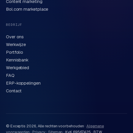
Content marketing
We behandelen je gegevens zorgvuldig conform onze
privacyverklaring
. Of bel direct
0318 78 72 88
.
Bol.com marketplace
BEDRIJF
Over ons
Werkwijze
Portfolio
Kennisbank
Werkgebied
FAQ
ERP-koppelingen
Contact
© Exceptis
2026
, Alle rechten voorbehouden ·
Algemene
voorwaarden
·
Privacy
·
Sitemap
·
KvK 69567425 · BTW