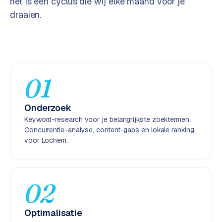
het is een cyclus die wij elke maand voor je
e
draaien.
n
t
r
a
l
·
01
S
h
Onderzoek
o
Keyword-research voor je belangrijkste zoektermen.
p
Concurrentie-analyse, content-gaps en lokale ranking
i
voor Lochem.
f
y
S
02
t
o
Optimalisatie
c