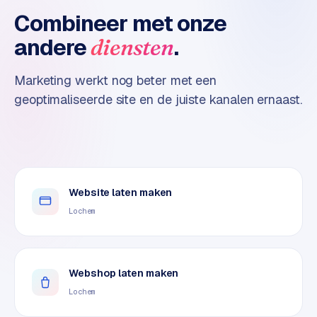
n
Combineer met onze
t
e
andere
.
diensten
n
t
Marketing werkt nog beter met een
m
geoptimaliseerde site en de juiste kanalen ernaast.
a
r
k
e
t
i
Website laten maken
n
Lochem
g
B
o
Webshop laten maken
l
Lochem
.
c