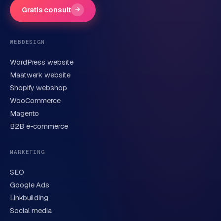
Gratis consult
→
Telefoonnummer
(optioneel)
WEBDESIGN
WordPress website
E-mail
Maatwerk website
Shopify webshop
WooCommerce
Korte omschrijving van je vraag of project
Magento
B2B e-commerce
MARKETING
SEO
Google Ads
Linkbuilding
Verstuur aanvraag
→
Social media