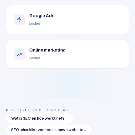
o
m
Google Ads
m
Lochem
a
r
k
e
Online marketing
t
Lochem
p
l
a
c
e
BRANCHE-
EXPERTISE
MEER LEZEN IN DE KENNISBANK
Wat is SEO en hoe werkt het?
→
F
i
SEO-checklist voor een nieuwe website
→