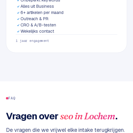
L
Alles uit Business
i
6+ artikelen per maand
n
Outreach & PR
k
CRO & A/B-testen
b
Wekelijks contact
u
1 jaar engagement
i
l
d
i
n
g
G
FAQ
o
o
g
Vragen over
.
seo
in
Lochem
l
e
De vragen die we vrijwel elke intake terugkrijgen.
A