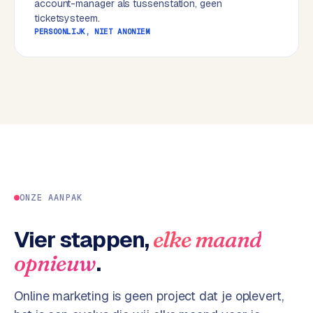
account-manager als tussenstation, geen
w
ticketsysteem.
e
PERSOONLIJK, NIET ANONIEM
b
s
i
t
e
ERP &
PREMIUM
KOPPELINGEN
B
u
ONZE AANPAK
s
i
Vier stappen,
elke maand
n
.
opnieuw
e
s
s
Online marketing is geen project dat je oplevert,
C