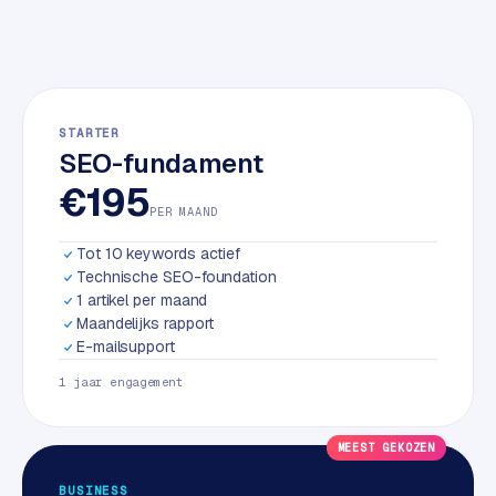
w
a
r
e
·
STARTER
W
SEO-fundament
o
€195
o
PER MAAND
C
o
Tot 10 keywords actief
m
Technische SEO-foundation
m
1 artikel per maand
e
Maandelijks rapport
r
E-mailsupport
c
1 jaar engagement
e
MEEST GEKOZEN
ONLINE
MARKETING
BUSINESS