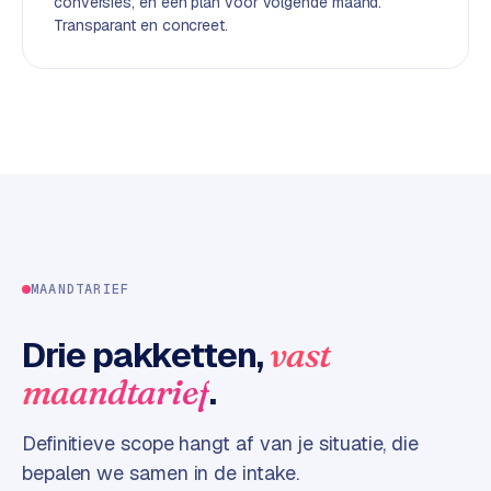
conversies, en een plan voor volgende maand.
d
Transparant en concreet.
L
a
b
e
l
5
1
C
MAANDTARIEF
y
c
Drie pakketten,
vast
l
e
.
maandtarief
s
o
Definitieve scope hangt af van je situatie, die
f
bepalen we samen in de intake.
t