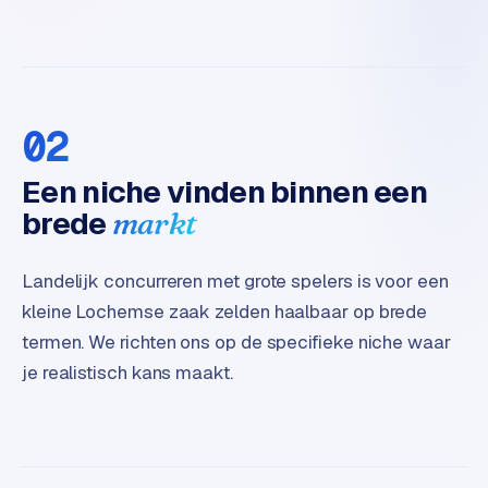
t
e
r
i
e
02
u
r
Een niche vinden binnen een
brede
markt
I
n
d
Landelijk concurreren met grote spelers is voor een
u
kleine Lochemse zaak zelden haalbaar op brede
s
termen. We richten ons op de specifieke niche waar
t
r
je realistisch kans maakt.
i
e
e
n