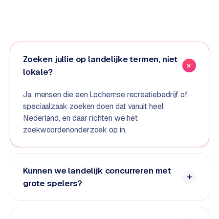
d
s
G
o
Zoeken jullie op landelijke termen, niet
o
lokale?
g
l
Ja, mensen die een Lochemse recreatiebedrijf of
e
speciaalzaak zoeken doen dat vanuit heel
A
Nederland, en daar richten we het
d
zoekwoordenonderzoek op in.
s
u
i
t
Kunnen we landelijk concurreren met
b
grote spelers?
e
s
t