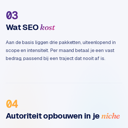
B
2
03
B
Wat SEO
kost
R
e
t
Aan de basis liggen drie pakketten, uiteenlopend in
a
scope en intensiteit. Per maand betaal je een vast
i
bedrag, passend bij een traject dat nooit af is.
l
m
u
l
t
i
-
04
s
t
Autoriteit opbouwen in je
niche
o
r