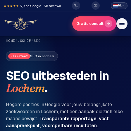
5,0 op Google · 58 reviews
NL
★★★★★
→
Gratis consult
HOME
/
LOCHEM
/
SEO
SEO
in
Lochem
Resultaat
SEO uitbesteden in
.
Lochem
H
o
m
Hogere posities in Google voor jouw belangrijkste
e
zoekwoorden in
Lochem
, met een aanpak die zich elke
maand bewijst.
Transparante rapportage, vast
Diensten
aanspreekpunt, voorspelbare resultaten.