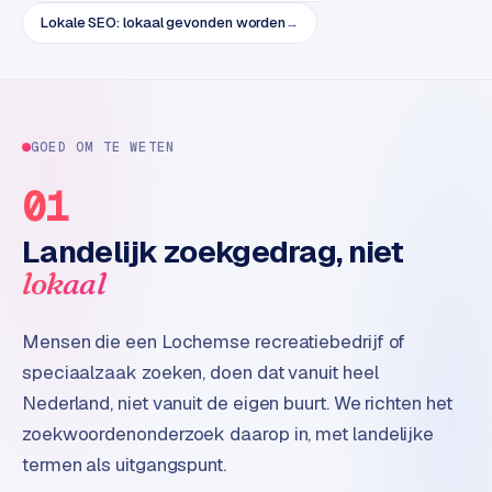
e
Lokale SEO: lokaal gevonden worden
→
t
s
e
n
w
GOED OM TE WETEN
i
n
01
k
e
Landelijk zoekgedrag, niet
l
lokaal
W
o
Mensen die een Lochemse recreatiebedrijf of
o
speciaalzaak zoeken, doen dat vanuit heel
n
Nederland, niet vanuit de eigen buurt. We richten het
e
n
zoekwoordenonderzoek daarop in, met landelijke
i
termen als uitgangspunt.
n