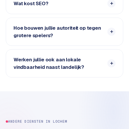
Wat kost SEO?
e
d
e
n
Hoe bouwen jullie autoriteit op tegen
grotere spelers?
S
o
c
i
Werken jullie ook aan lokale
a
vindbaarheid naast landelijk?
l
m
e
d
i
a
C
ANDERE DIENSTEN IN
LOCHEM
o