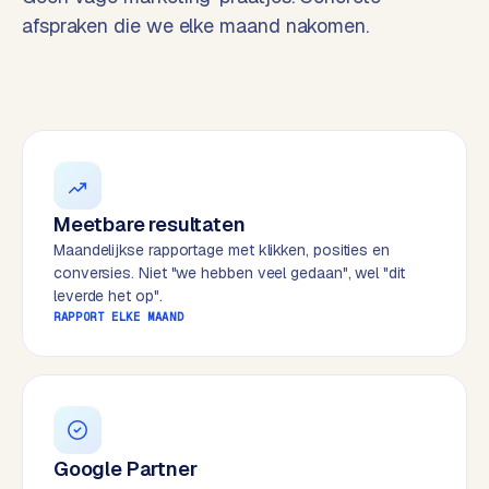
t
B
afspraken die we elke maand nakomen.
e
-
c
o
m
m
e
r
Meetbare resultaten
c
Maandelijkse rapportage met klikken, posities en
e
→
conversies. Niet "we hebben veel gedaan", wel "dit
leverde het op".
RAPPORT ELKE MAAND
WEBSITES
W
o
r
d
P
Google Partner
r