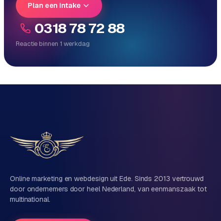
Plan een intake
0318 78 72 88
Reactie binnen 1 werkdag
Reactie binnen 1 werkdag
Direct persoonlijk contact, geen ticketsysteem
Vrijblijvend, geen verkooppraat
Eén team voor techniek én marketing
Vertel ons over je project
Naam
Online marketing en webdesign uit Ede. Sinds 2013 vertrouwd
door ondernemers door heel Nederland, van eenmanszaak tot
multinational.
Bedrijfsnaam
(optioneel)