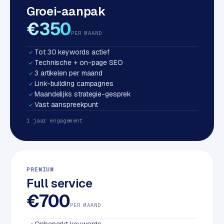
Groei-aanpak
S
E
€350
O
PER MAAND
Tot 30 keywords actief
S
Technische + on-page SEO
E
3 artikelen per maand
O
Link-building campagnes
u
Maandelijks strategie-gesprek
i
Vast aanspreekpunt
t
1 jaar engagement
b
e
s
t
PREMIUM
e
Full service
d
e
€700
n
PER MAAND
Onbeperkt keywords