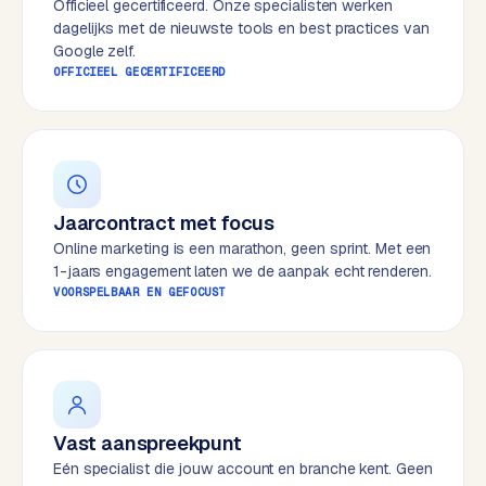
Officieel gecertificeerd. Onze specialisten werken
e
dagelijks met de nieuwste tools en best practices van
s
Google zelf.
s
OFFICIEEL GECERTIFICEERD
w
e
b
s
i
Jaarcontract met focus
t
e
Online marketing is een marathon, geen sprint. Met een
1-jaars engagement laten we de aanpak echt renderen.
VOORSPELBAAR EN GEFOCUST
M
a
a
t
w
e
Vast aanspreekpunt
r
Eén specialist die jouw account en branche kent. Geen
k