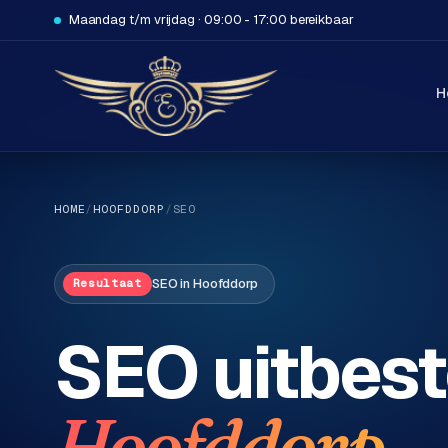
Maandag t/m vrijdag · 09:00 - 17:00 bereikbaar
H
HOME
/
HOOFDDORP
/
SEO
SEO
in
Hoofddorp
Resultaat
H
SEO uitbest
o
m
e
.
Hoofddorp