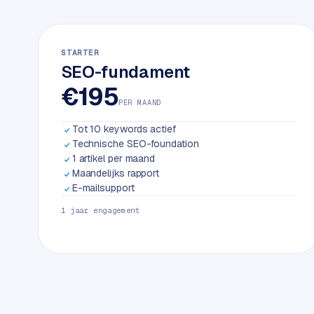
k
w
e
STARTER
b
SEO-fundament
s
€195
i
PER MAAND
t
e
Tot 10 keywords actief
Technische SEO-foundation
1 artikel per maand
ERP &
PREMIUM
Maandelijks rapport
KOPPELINGEN
E-mailsupport
B
1 jaar engagement
u
s
i
n
e
s
s