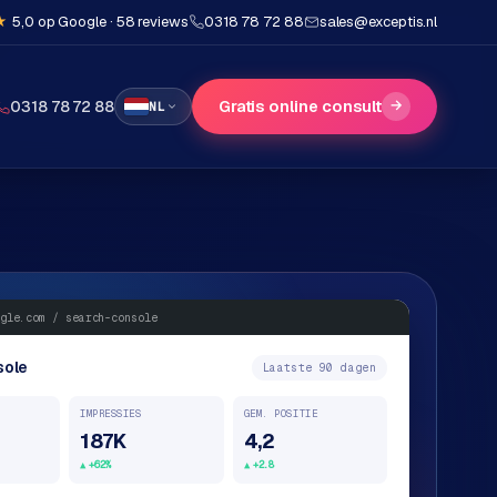
★
5,0 op Google · 58 reviews
0318 78 72 88
sales@exceptis.nl
Gratis online consult
→
0318 78 72 88
NL
gle.com / search-console
sole
Laatste 90 dagen
IMPRESSIES
GEM. POSITIE
187K
4,2
+62%
+2.8