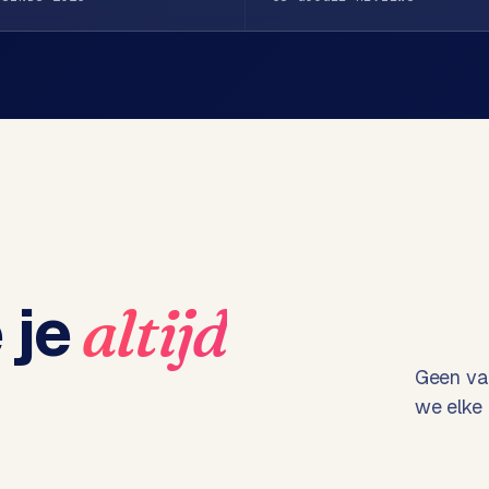
 je
altijd
Geen vag
we elke