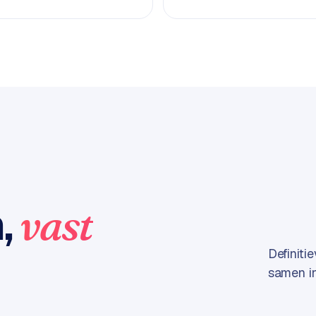
n,
vast
Definiti
samen in