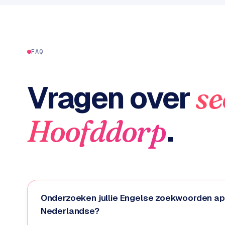
C
e
n
t
FAQ
r
a
l
Vragen over
se
·
S
h
.
Hoofddorp
o
p
i
f
y
S
Onderzoeken jullie Engelse zoekwoorden ap
t
Nederlandse?
o