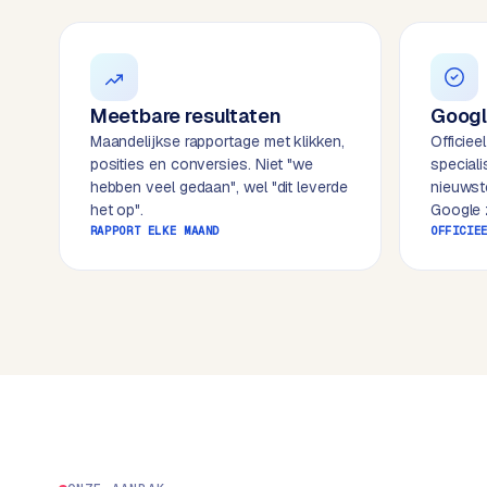
k
o
o
w
C
i
o
j
Meetbare resultaten
Googl
m
z
Maandelijkse rapportage met klikken,
Officiee
m
e
posities en conversies. Niet "we
special
e
hebben veel gedaan", wel "dit leverde
nieuwst
r
het op".
Google z
c
F
RAPPORT ELKE MAAND
OFFICIE
e
A
w
Q
e
b
C
s
h
o
o
n
p
t
a
B