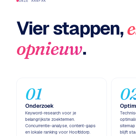
c
ONZE AANPAK
2
t
B
e
Vier stappen,
e
-
c
o
.
opnieuw
m
m
e
r
c
e
→
01
0
WEBSITES
Onderzoek
Optim
W
Keyword-research voor je
Technis
o
belangrijkste zoektermen.
optimal
r
Concurrentie-analyse, content-gaps
sitemap
d
en lokale ranking voor Hoofddorp.
blijft s