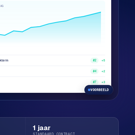
DAG
ekterm
+5
#2
+2
#4
+3
#7
VOORBEELD
1 jaar
STANDAARD CONTRACT