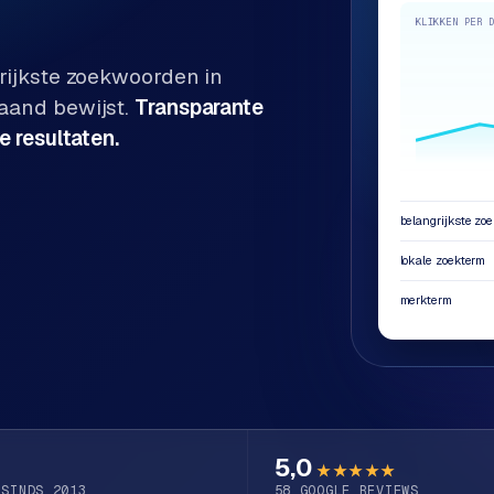
KLIKKEN PER 
rijkste zoekwoorden in
maand bewijst.
Transparante
e resultaten.
belangrijkste zo
lokale zoekterm
merkterm
5,0
★★★★★
 SINDS 2013
58
GOOGLE REVIEWS