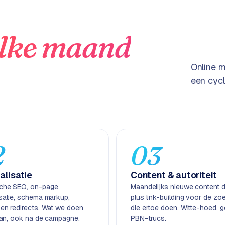
lke maand
Online m
een cycl
2
03
alisatie
Content & autoriteit
che SEO, on-page
Maandelijks nieuwe content di
isatie, schema markup,
plus link-building voor de zo
 en redirects. Wat we doen
die ertoe doen. Witte-hoed, 
taan, ook na de campagne.
PBN-trucs.