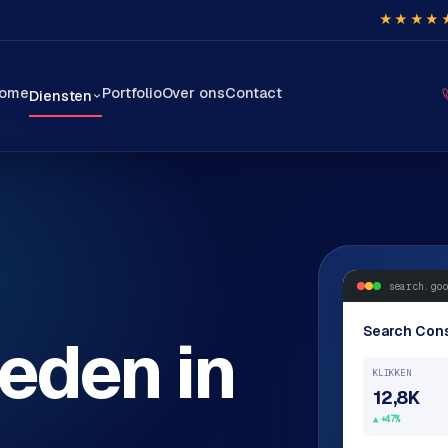
★★★★
ome
Portfolio
Over ons
Contact
Diensten
search.goo
Search Con
eden in
KLIKKEN
12,8K
+47%