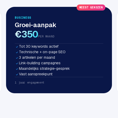
MEEST GEKOZEN
BUSINESS
Groei-aanpak
€350
PER MAAND
Tot 30 keywords actief
Technische + on-page SEO
3 artikelen per maand
Link-building campagnes
Maandelijks strategie-gesprek
Vast aanspreekpunt
1 jaar engagement