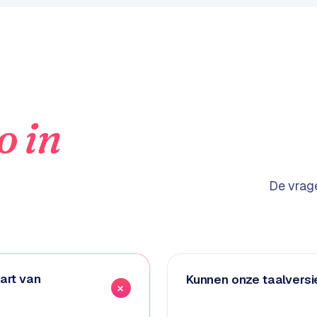
o
in
De vrage
art van
Kunnen onze taalversie