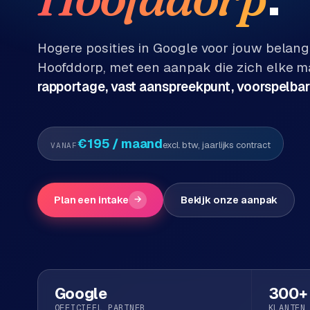
Diensten
P
Alle
Hogere posities in Google voor jouw belang
diensten
o
Hoofddorp
, met een aanpak die zich elke 
→
r
rapportage, vast aanspreekpunt, voorspelbar
t
f
WEBSHOPS
o
M
€195
/ maand
excl. btw, jaarlijks contract
VANAF
l
a
i
g
o
e
Plan een intake
→
Bekijk onze aanpak
n
t
W
o
e
w
r
e
k
b
Google
300+
s
g
OFFICIEEL PARTNER
KLANTEN