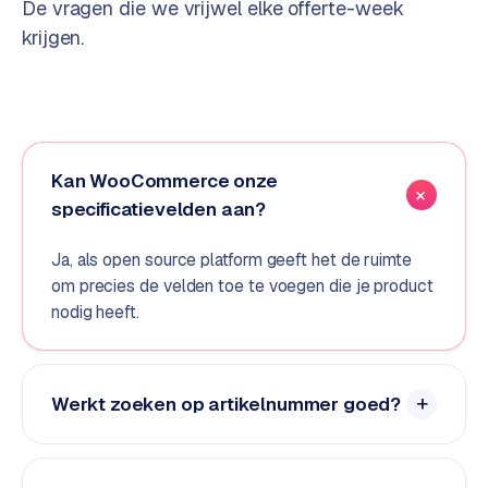
De vragen die we vrijwel elke offerte-week
o
krijgen.
m
m
a
r
k
e
Kan WooCommerce onze
t
specificatievelden aan?
p
l
Ja, als open source platform geeft het de ruimte
a
om precies de velden toe te voegen die je product
c
nodig heeft.
e
BRANCHE-
EXPERTISE
Werkt zoeken op artikelnummer goed?
F
i