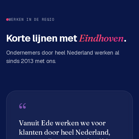
d
s
WERKEN IN DE REGIO
G
Korte lijnen met
.
Eindhoven
o
o
g
Ondernemers door heel Nederland werken al
l
sinds 2013 met ons.
e
A
d
s
u
i
“
t
b
Vanuit Ede werken we voor
e
s
klanten door heel Nederland,
t