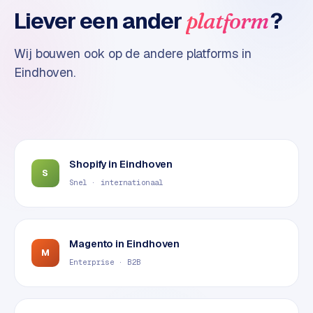
t
Liever een ander
?
platform
e
r
Wij bouwen ook op de andere platforms in
i
Eindhoven
.
e
u
r
I
n
Shopify
in
Eindhoven
d
S
Snel · internationaal
u
s
t
r
Magento
in
Eindhoven
i
M
Enterprise · B2B
e
e
n