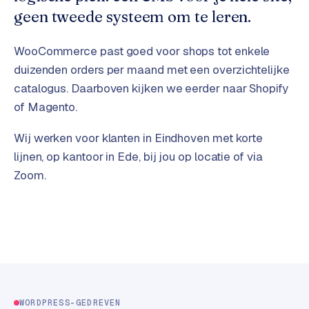
t
B
geen tweede systeem om te leren.
e
-
WooCommerce past goed voor shops tot enkele
c
o
duizenden orders per maand met een overzichtelijke
m
catalogus. Daarboven kijken we eerder naar Shopify
m
of Magento.
e
r
Wij werken voor klanten in Eindhoven met korte
c
lijnen, op kantoor in Ede, bij jou op locatie of via
e
→
Zoom.
WEBSITES
W
o
r
d
P
WORDPRESS-GEDREVEN
r