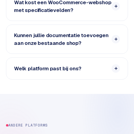
e
Wat kost een WooCommerce-webshop
t
met specificatievelden?
s
e
n
w
Kunnen jullie documentatie toevoegen
i
aan onze bestaande shop?
n
k
e
Welk platform past bij ons?
l
W
o
o
n
e
n
i
ANDERE PLATFORMS
n