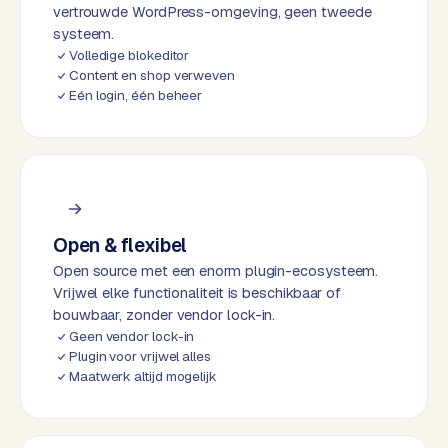
k
vertrouwde WordPress-omgeving, geen tweede
F
systeem.
l
Volledige blokeditor
Content en shop verweven
o
Eén login, één beheer
w
S
w
a
n
p
Open & flexibel
r
Open source met een enorm plugin-ecosysteem.
o
Vrijwel elke functionaliteit is beschikbaar of
d
bouwbaar, zonder vendor lock-in.
u
Geen vendor lock-in
c
Plugin voor vrijwel alles
t
Maatwerk altijd mogelijk
f
e
e