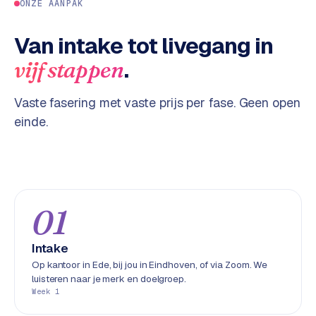
ONZE AANPAK
w
a
Van intake tot livegang in
r
e
.
vijf stappen
·
W
Vaste fasering met vaste prijs per fase. Geen open
o
einde.
o
C
o
m
m
e
01
r
c
Intake
e
Op kantoor in Ede, bij jou in Eindhoven, of via Zoom. We
luisteren naar je merk en doelgroep.
Week 1
ONLINE
MARKETING