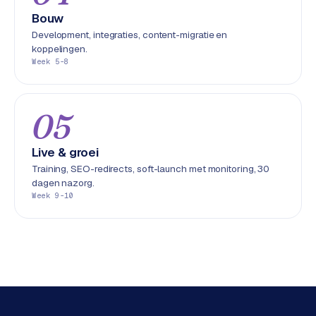
L
Bouw
i
Development, integraties, content-migratie en
n
koppelingen.
k
Week 5-8
b
u
i
05
l
d
Live & groei
i
n
Training, SEO-redirects, soft-launch met monitoring, 30
dagen nazorg.
g
Week 9-10
G
o
o
g
l
e
A