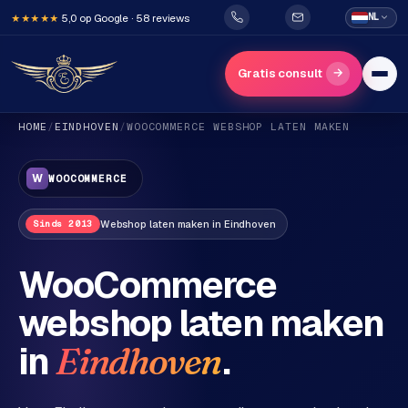
5,0 op Google · 58 reviews
NL
★★★★★
→
Gratis consult
HOME
/
EINDHOVEN
/
WOOCOMMERCE
WEBSHOP LATEN MAKEN
W
WOOCOMMERCE
Webshop
laten maken in
Eindhoven
Sinds 2013
H
WooCommerce
o
webshop laten maken
m
e
in
.
Eindhoven
Diensten