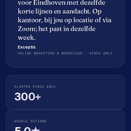
voor
Eindhoven
met dezelfde
e
korte lijnen en aandacht. Op
d
e
kantoor, bij jou op locatie of via
n
Zoom; het past in dezelfde
week.
S
o
Exceptis
c
ONLINE MARKETING & WEBDESIGN · SINDS 2013
i
a
l
m
e
KLANTEN SINDS 2013
d
300+
i
a
C
GOOGLE REVIEWS
o