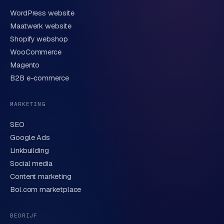
WordPress website
E-mail
Maatwerk website
Shopify webshop
WooCommerce
Korte omschrijving van je vraag of project
Magento
B2B e-commerce
MARKETING
SEO
Google Ads
Linkbuilding
Verstuur aanvraag
→
Social media
Content marketing
We behandelen je gegevens zorgvuldig conform onze
privacyverklaring
. Of bel direct
0318 78 72 88
.
Bol.com marketplace
BEDRIJF