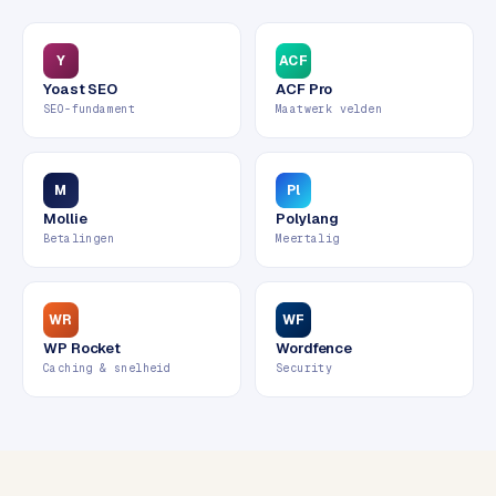
w
e
Y
ACF
b
s
Yoast SEO
ACF Pro
SEO-fundament
Maatwerk velden
i
t
e
M
Pl
Mollie
Polylang
ERP &
PREMIUM
Betalingen
Meertalig
KOPPELINGEN
B
u
WR
WF
s
WP Rocket
Wordfence
i
Caching & snelheid
Security
n
e
s
s
C