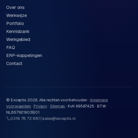
Over ons
Werkwijze
Portfolio
Kennisbank
Werkgebied
FAQ
ERP-koppelingen
Contact
© Exceptis
2026
, Alle rechten voorbehouden ·
Algemene
voorwaarden
·
Privacy
·
Sitemap
·
KvK 69567425 · BTW
NL857921903B01
0318 78 72 88
sales@exceptis.nl