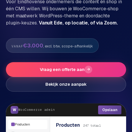
Voor
Eindhoven
se ondernemers die content én shop in
één CMS willen. Wij bouwen je WooCommerce-shop
P
Alle
met maatwerk WordPress-theme en doordachte
diensten
o
plugin-keuzes.
Vanuit Ede, op locatie, of via Zoom.
→
r
t
f
WEBSHOPS
€3.000
, excl. btw, scope-afhankelijk
VANAF
o
M
l
a
i
g
Vraag een offerte aan
→
o
e
n
Bekijk onze aanpak
t
W
o
e
w
r
e
W
Opslaan
WooCommerce
admin
k
b
s
g
Producten
Producten
h
247 totaal
e