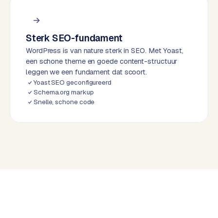
d
L
Sterk SEO-fundament
a
WordPress is van nature sterk in SEO. Met Yoast,
b
een schone theme en goede content-structuur
e
leggen we een fundament dat scoort.
l
Yoast SEO geconfigureerd
5
Schema.org markup
1
Snelle, schone code
C
y
c
l
e
s
o
f
t