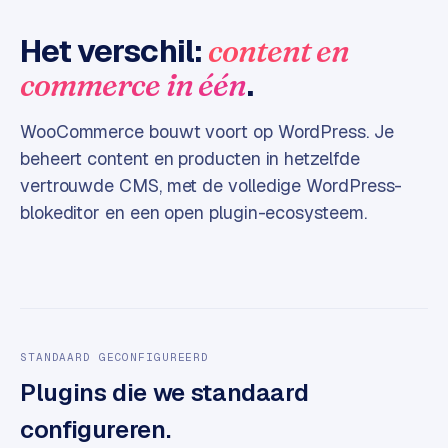
e
Het verschil:
content en
s
s
.
commerce in één
w
e
WooCommerce bouwt voort op WordPress. Je
b
beheert content en producten in hetzelfde
s
i
vertrouwde CMS, met de volledige WordPress-
t
blokeditor en een open plugin-ecosysteem.
e
M
a
a
t
STANDAARD GECONFIGUREERD
w
Plugins die we standaard
e
r
configureren.
k