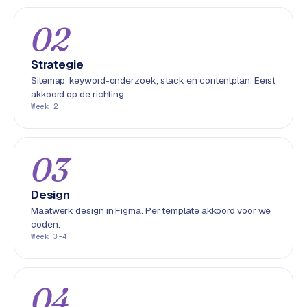
S
02
E
O
Strategie
S
Sitemap, keyword-onderzoek, stack en contentplan. Eerst
E
akkoord op de richting.
O
Week 2
u
i
t
03
b
e
Design
s
Maatwerk design in Figma. Per template akkoord voor we
t
coden.
e
Week 3-4
d
e
n
04