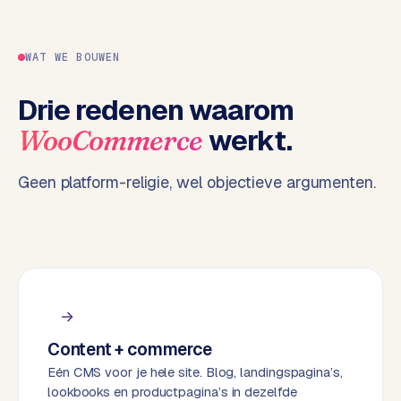
e
n
t
WAT WE BOUWEN
r
a
Drie redenen waarom
l
werkt.
WooCommerce
·
S
h
Geen platform-religie, wel objectieve argumenten.
o
p
i
f
y
S
t
Content + commerce
o
Eén CMS voor je hele site. Blog, landingspagina’s,
c
lookbooks en productpagina’s in dezelfde