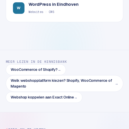
B
WordPress
in
Eindhoven
2
W
Websites · CMS
B
R
e
t
a
i
l
MEER LEZEN IN DE KENNISBANK
m
WooCommerce of Shopify?
→
u
l
Welk webshopplatform kiezen? Shopify, WooCommerce of
→
Magento
t
i
Webshop koppelen aan Exact Online
→
-
s
t
o
r