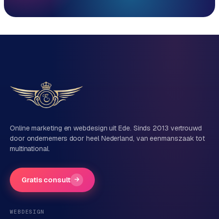
Reactie binnen 1 werkdag
Direct persoonlijk contact, geen ticketsysteem
Vrijblijvend, geen verkooppraat
Eén team voor techniek én marketing
Vertel ons over je project
Naam
Online marketing en webdesign uit Ede. Sinds 2013 vertrouwd
door ondernemers door heel Nederland, van eenmanszaak tot
multinational.
Bedrijfsnaam
(optioneel)
Gratis consult
→
Telefoonnummer
(optioneel)
WEBDESIGN