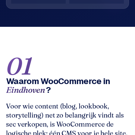
o
w
C
i
o
j
m
z
m
e
e
r
c
01
F
e
A
w
Q
e
Waarom
WooCommerce
in
b
?
Eindhoven
C
s
h
o
o
n
Voor wie content (blog, lookbook,
p
t
storytelling) net zo belangrijk vindt als
a
sec verkopen, is WooCommerce de
B
c
2
logische plek: één CMS voor je hele site,