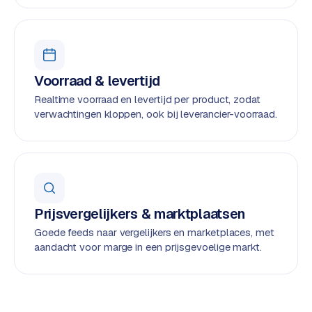
e
s
s
w
Voorraad & levertijd
e
b
Realtime voorraad en levertijd per product, zodat
s
verwachtingen kloppen, ook bij leverancier-voorraad.
i
t
e
M
a
Prijsvergelijkers & marktplaatsen
a
Goede feeds naar vergelijkers en marketplaces, met
t
aandacht voor marge in een prijsgevoelige markt.
w
e
r
k