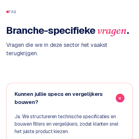
S
FAQ
E
O
Branche-specifieke
.
vragen
S
E
Vragen die we in deze sector het vaakst
O
terugkrijgen.
u
i
t
b
e
s
Kunnen jullie specs en vergelijkers
t
bouwen?
e
d
Ja. We structureren technische specificaties en
e
bouwen filters en vergelijkers, zodat klanten snel
n
het juiste product kiezen.