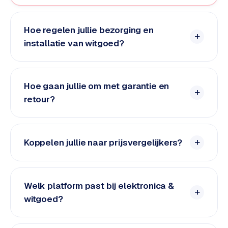
L
i
n
Hoe regelen jullie bezorging en
k
installatie van witgoed?
b
u
i
Hoe gaan jullie om met garantie en
l
retour?
d
i
n
g
Koppelen jullie naar prijsvergelijkers?
G
o
o
Welk platform past bij elektronica &
g
witgoed?
l
e
A