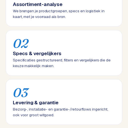
Assortiment-analyse
d
We brengen je productgroepen, specs en logistiek in
kaart, met je voorraad als bron.
L
a
b
02
e
l
5
Specs & vergelijkers
1
Specificaties gestructureerd, filters en vergelijkers die de
keuze makkelijk maken.
C
y
c
03
l
e
Levering & garantie
s
Bezorg-, installatie- en garantie-/retourflows ingericht,
o
ook voor groot witgoed.
f
t