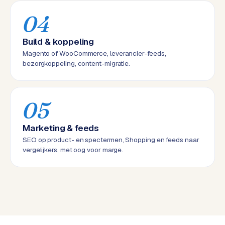
w
04
a
r
e
Build & koppeling
·
Magento of WooCommerce, leverancier-feeds,
W
bezorgkoppeling, content-migratie.
o
o
C
05
o
m
Marketing & feeds
m
SEO op product- en spectermen, Shopping en feeds naar
e
vergelijkers, met oog voor marge.
r
c
e
ONLINE
MARKETING