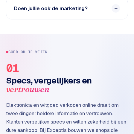
d
Doen jullie ook de marketing?
s
G
o
o
g
GOED OM TE WETEN
l
e
01
A
d
Specs, vergelijkers en
s
vertrouwen
u
i
t
Elektronica en witgoed verkopen online draait om
b
twee dingen: heldere informatie en vertrouwen.
e
Klanten vergelijken specs en willen zekerheid bij een
s
dure aankoop. Bij Exceptis bouwen we shops die
t