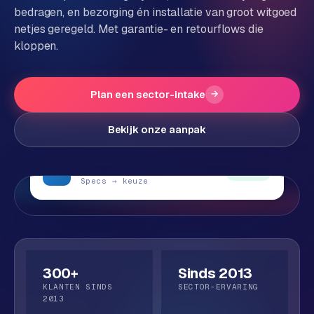
bedragen, en bezorging én installatie van groot witgoed
P
Alle
netjes geregeld. Met garantie- en retourflows die
diensten
o
kloppen.
→
r
t
Plan een sector-intake
→
f
WEBSHOPS
o
M
Bekijk onze aanpak
l
a
i
g
Vergelijker
o
e
SPEC
● Live
Specs → keuze
n
t
W
o
e
w
r
e
k
b
300+
Sinds 2013
s
g
KLANTEN SINDS
SECTOR-ERVARING
h
2013
e