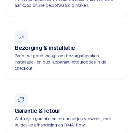
t
B
aankoop online geloofwaardig maken.
e
-
c
o
m
m
Bezorging & installatie
e
Groot witgoed vraagt om bezorgafspraken,
r
installatie- en oud-apparaat-retouropties in de
c
checkout.
e
→
WEBSITES
W
o
Garantie & retour
r
Wettelijke garantie en retour netjes verwerkt, met
d
duidelijke afhandeling en RMA-flow.
P
r