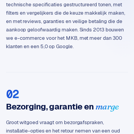
e
technische specificaties gestructureerd tonen, met
d
filters en vergelijkers die de keuze makkelijk maken,
e
en met reviews, garanties en veilige betaling die de
n
aankoop geloofwaardig maken. Sinds 2013 bouwen
we e-commerce voor het MKB, met meer dan 300
S
o
klanten en een 5,0 op Google.
c
i
a
l
m
e
02
d
i
Bezorging, garantie en
marge
a
C
Groot witgoed vraagt om bezorgafspraken,
o
installatie-opties en het retour nemen van een oud