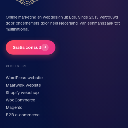
e
Naam
t
s
Online marketing en webdesign uit Ede. Sinds 2013 vertrouwd
e
door ondernemers door heel Nederland, van eenmanszaak tot
n
multinational.
Bedrijfsnaam
(optioneel)
w
i
n
Gratis consult
→
k
Telefoonnummer
(optioneel)
e
l
WEBDESIGN
WordPress website
W
E-mail
Maatwerk website
o
o
Shopify webshop
n
WooCommerce
e
Korte omschrijving van je vraag of project
Magento
n
B2B e-commerce
i
n