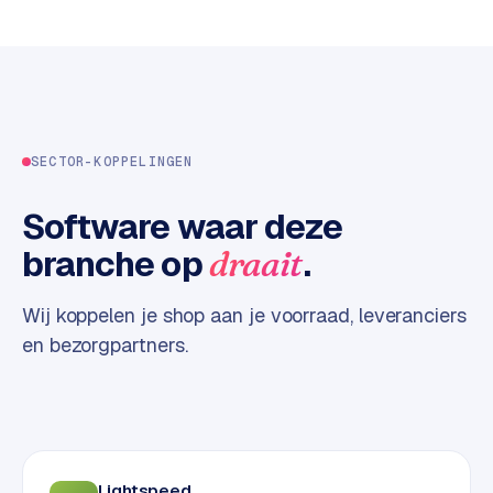
w
e
b
s
i
t
SECTOR-KOPPELINGEN
e
Software waar deze
ERP &
PREMIUM
KOPPELINGEN
branche op
.
draait
B
u
Wij koppelen je shop aan je voorraad, leveranciers
s
en bezorgpartners.
i
n
e
s
s
C
Lightspeed