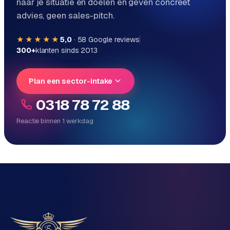
naar je situatie en doelen en geven concreet
o
advies, geen sales-pitch.
m
m
★★★★★
5,0
·
58
Google reviews
a
300+
klanten sinds 2013
r
k
e
Plan een sector-intake
t
0318 78 72 88
p
l
Reactie binnen 1 werkdag
a
Reactie binnen 1 werkdag
c
Direct persoonlijk contact, geen ticketsysteem
e
Vrijblijvend, geen verkooppraat
Eén team voor techniek én marketing
BRANCHE-
EXPERTISE
F
Vertel ons over je project
i