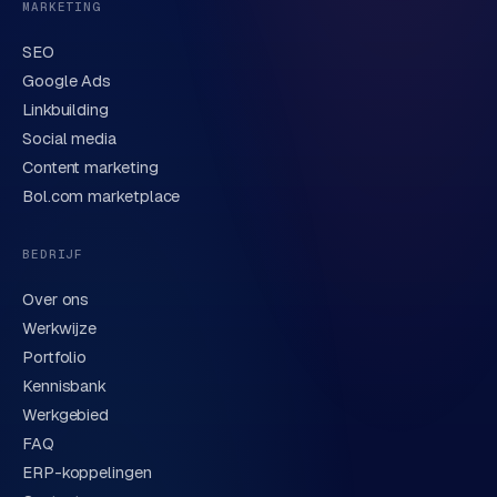
MARKETING
t
e
SEO
r
Google Ads
i
Linkbuilding
Verstuur aanvraag
→
e
Social media
u
Content marketing
r
We behandelen je gegevens zorgvuldig conform onze
privacyverklaring
. Of bel direct
0318 78 72 88
.
Bol.com marketplace
I
n
BEDRIJF
d
u
Over ons
s
Werkwijze
t
Portfolio
r
Kennisbank
i
Werkgebied
e
FAQ
e
ERP-koppelingen
n