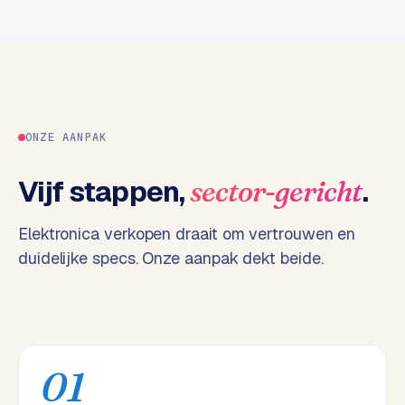
k
F
l
o
w
S
ONZE AANPAK
w
a
Vijf stappen,
.
sector-gericht
n
p
Elektronica verkopen draait om vertrouwen en
r
duidelijke specs. Onze aanpak dekt beide.
o
d
u
c
t
f
01
e
e