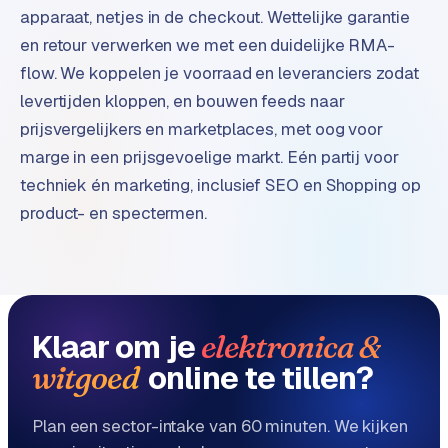
n
apparaat, netjes in de checkout. Wettelijke garantie
t
en retour verwerken we met een duidelijke RMA-
e
flow. We koppelen je voorraad en leveranciers zodat
n
t
levertijden kloppen, en bouwen feeds naar
m
prijsvergelijkers en marketplaces, met oog voor
a
marge in een prijsgevoelige markt. Eén partij voor
r
techniek én marketing, inclusief SEO en Shopping op
k
e
product- en spectermen.
t
i
n
g
Klaar om je
elektronica &
B
online te tillen?
witgoed
o
l
.
Plan een sector-intake van 60 minuten. We kijken
c