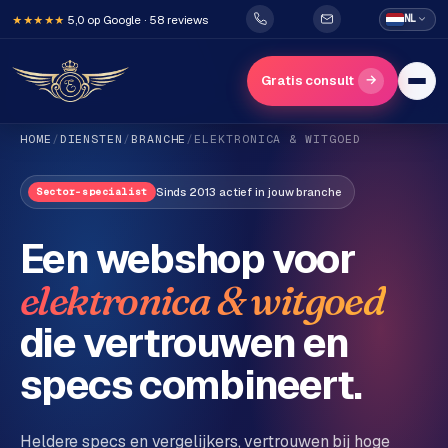
5,0 op Google · 58 reviews
NL
★★★★★
→
Gratis consult
HOME
/
DIENSTEN
/
BRANCHE
/
ELEKTRONICA & WITGOED
Sinds 2013 actief in jouw branche
Sector-specialist
Een webshop voor
elektronica & witgoed
H
o
die vertrouwen en
m
e
specs combineert.
Diensten
Heldere specs en vergelijkers, vertrouwen bij hoge