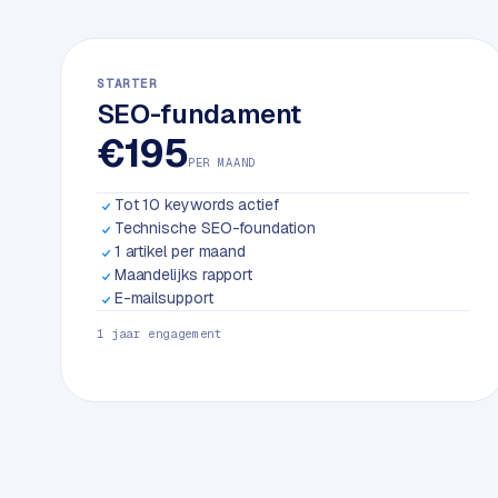
k
w
e
STARTER
b
SEO-fundament
s
€195
i
PER MAAND
t
e
Tot 10 keywords actief
Technische SEO-foundation
1 artikel per maand
ERP &
PREMIUM
Maandelijks rapport
KOPPELINGEN
E-mailsupport
B
1 jaar engagement
u
s
i
n
e
s
s