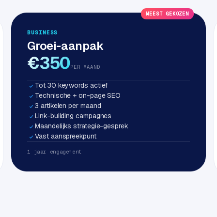
MEEST GEKOZEN
BUSINESS
Groei-aanpak
€350
PER MAAND
Tot 30 keywords actief
Technische + on-page SEO
3 artikelen per maand
Link-building campagnes
Maandelijks strategie-gesprek
Vast aanspreekpunt
1 jaar engagement