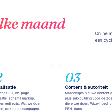
lke maand
Online m
een cycl
2
03
alisatie
Content & autoriteit
che SEO, on-page
Maandelijks nieuwe content di
isatie, schema markup,
plus link-building voor de zo
 en redirects. Wat we doen
die ertoe doen. Witte-hoed, 
taan, ook na de campagne.
PBN-trucs.