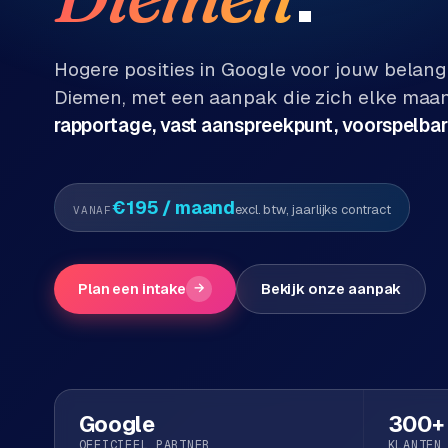
Diensten
P
Alle
Hogere posities in Google voor jouw belang
diensten
o
Diemen
, met een aanpak die zich elke maa
→
r
rapportage, vast aanspreekpunt, voorspelbar
t
f
WEBSHOPS
o
M
€195
/ maand
excl. btw, jaarlijks contract
VANAF
l
a
i
g
o
e
Plan een intake
→
Bekijk onze aanpak
n
t
W
o
e
w
r
e
k
b
Google
300+
s
g
OFFICIEEL PARTNER
KLANTEN