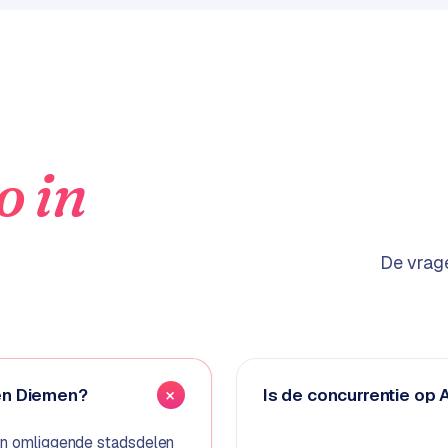
o
in
De vrage
een Diemen?
Is de concurrentie o
 en omliggende stadsdelen