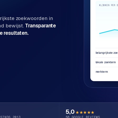
KLIKKEN PER 
rijkste zoekwoorden in
nd bewijst.
Transparante
e resultaten.
belangrijkste zo
lokale zoekterm
merkterm
5,0
★★★★★
 SINDS 2013
58
GOOGLE REVIEWS