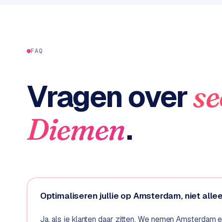
C
e
n
t
FAQ
r
a
l
Vragen over
se
·
S
h
.
Diemen
o
p
i
f
y
S
Optimaliseren jullie op Amsterdam, niet all
t
o
Ja, als je klanten daar zitten. We nemen Amsterdam