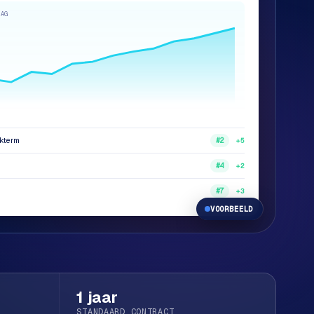
DAG
ekterm
+5
#2
+2
#4
+3
#7
VOORBEELD
1 jaar
STANDAARD CONTRACT