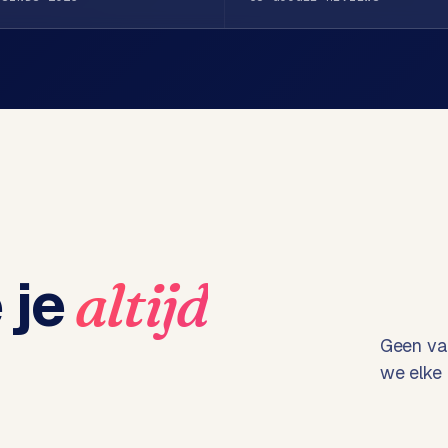
 je
altijd
Geen vag
we elke