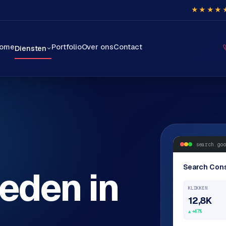
★★★★
ome
Portfolio
Over ons
Contact
Diensten
search.goo
Search Con
eden in
KLIKKEN
12,8K
+47%