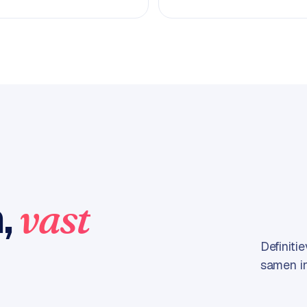
n,
vast
Definiti
samen in