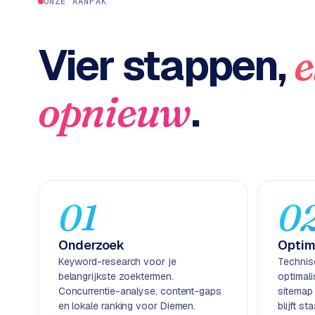
c
ONZE AANPAK
2
t
B
e
Vier stappen,
e
-
c
o
.
opnieuw
m
m
e
r
c
e
→
01
0
WEBSITES
Onderzoek
Optim
W
Keyword-research voor je
Technis
o
belangrijkste zoektermen.
optimal
r
Concurrentie-analyse, content-gaps
sitemap
d
en lokale ranking voor Diemen.
blijft s