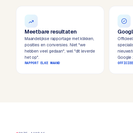
k
o
o
w
C
i
o
j
Meetbare resultaten
Googl
m
z
Maandelijkse rapportage met klikken,
Officiee
m
e
posities en conversies. Niet "we
special
e
hebben veel gedaan", wel "dit leverde
nieuwst
r
het op".
Google z
c
F
RAPPORT ELKE MAAND
OFFICIE
e
A
w
Q
e
b
C
s
h
o
o
n
p
t
a
B