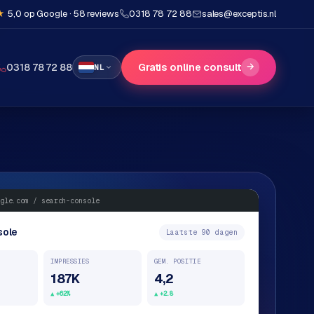
★
5,0 op Google · 58 reviews
0318 78 72 88
sales@exceptis.nl
Gratis online consult
→
0318 78 72 88
NL
gle.com / search-console
sole
Laatste 90 dagen
IMPRESSIES
GEM. POSITIE
187K
4,2
+62%
+2.8