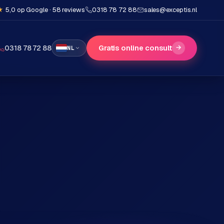
★
5,0 op Google · 58 reviews
0318 78 72 88
sales@exceptis.nl
Gratis online consult
→
0318 78 72 88
NL