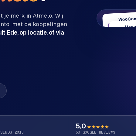
t je merk in
Almelo
. Wij
WooCo
to, met de koppelingen
Content 
Mage
W
it Ede, op locatie, of via
Enter
WordPres
M
groot
5,0
★★★★★
 SINDS 2013
58
GOOGLE REVIEWS