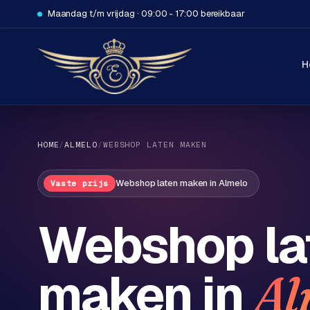
Maandag t/m vrijdag · 09:00 - 17:00 bereikbaar
H
HOME
/
ALMELO
/
WEBSHOP LATEN MAKEN
Webshop laten maken
in
Almelo
Vaste prijs
H
Webshop la
o
m
maken in
Al
e