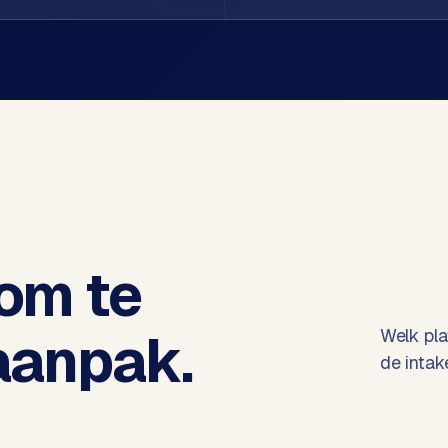
 om te
 aanpak.
Welk pla
de intak