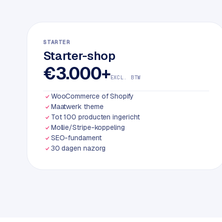
k
w
e
b
STARTER
Starter-shop
s
i
€3.000+
t
EXCL. BTW
e
WooCommerce of Shopify
Maatwerk theme
Tot 100 producten ingericht
ERP &
PREMIUM
KOPPELINGEN
Mollie/Stripe-koppeling
SEO-fundament
B
30 dagen nazorg
u
s
i
n
e
s
s