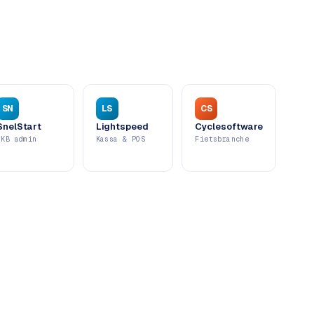
SN
LS
CS
SnelStart
Lightspeed
Cyclesoftware
MKB admin
Kassa & POS
Fietsbranche