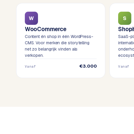
k
o
o
w
W
S
C
i
o
WooCommerce
Shopi
j
m
Content én shop in één WordPress-
SaaS-pl
z
m
CMS. Voor merken die storytelling
internat
e
e
net zo belangrijk vinden als
onderho
r
verkopen.
ecosys
c
F
€3.000
Vanaf
Vanaf
e
A
w
Q
e
b
C
s
h
o
o
n
p
t
a
B