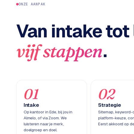
c
2
ONZE AANPAK
t
B
e
Van intake tot 
-
c
o
.
vijf stappen
m
m
e
r
c
e
→
01
02
WEBSITES
Intake
Strategie
W
Op kantoor in Ede, bij jou in
Sitemap, keyword-
o
Almelo, of via Zoom. We
platform-keuze, con
r
luisteren naar je merk,
Eerst akkoord op de
d
doelgroep en doel.