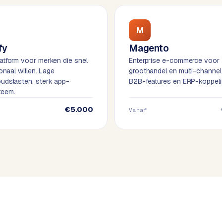
M
fy
Magento
atform voor merken die snel
Enterprise e-commerce voor
ionaal willen. Lage
groothandel en multi-channel
udslasten, sterk app-
B2B-features en ERP-koppeli
teem.
€5.000
Vanaf