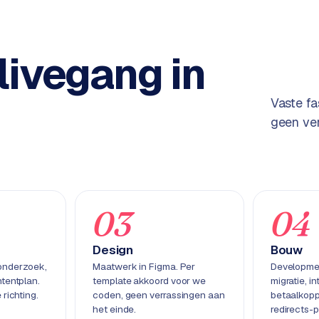
livegang in
Vaste fa
geen ver
03
04
Design
Bouw
onderzoek,
Maatwerk in Figma. Per
Developmen
tentplan.
template akkoord voor we
migratie, in
 richting.
coden, geen verrassingen aan
betaalkopp
het einde.
redirects-p