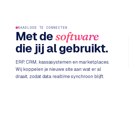
C
e
n
t
NAADLOOS TE CONNECTEN
Met de
software
r
a
die jij al gebruikt.
l
·
S
ERP, CRM, kassasystemen en marketplaces.
h
Wij koppelen je nieuwe site aan wat er al
o
draait, zodat data realtime synchroon blijft.
p
i
f
y
S
t
o