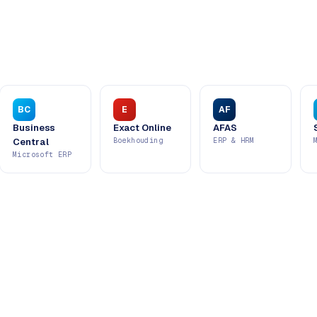
BC
E
AF
Business
Exact Online
AFAS
Central
Boekhouding
ERP & HRM
Microsoft ERP