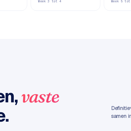
Week 3 tot 4
Week 5 tot
en,
vaste
e.
Definiti
samen in