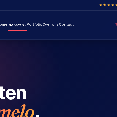
★★★★
ome
Portfolio
Over ons
Contact
Diensten
ten
.
melo