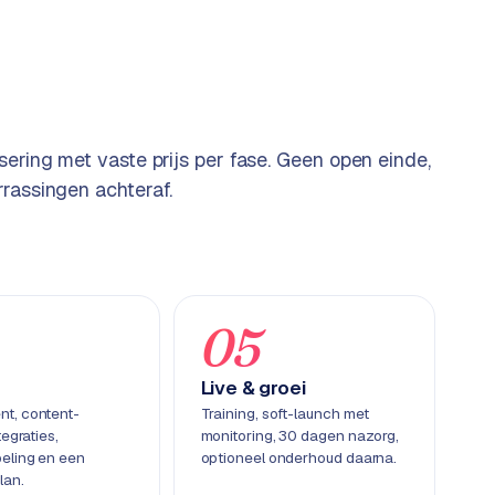
sering met vaste prijs per fase. Geen open einde,
rassingen achteraf.
05
Live & groei
t, content-
Training, soft-launch met
tegraties,
monitoring, 30 dagen nazorg,
eling en een
optioneel onderhoud daarna.
lan.