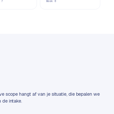
 7
Week 8
eve scope hangt af van je situatie, die bepalen we
 de intake.