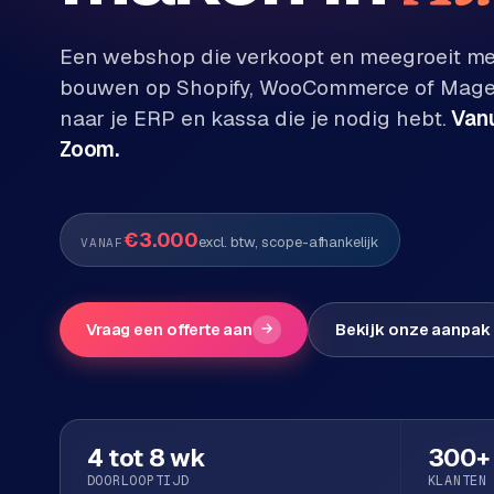
Diensten
Een webshop die verkoopt en meegroeit me
P
Alle
bouwen op Shopify, WooCommerce of Magen
diensten
o
naar je ERP en kassa die je nodig hebt.
Vanu
→
r
Zoom.
t
f
WEBSHOPS
o
M
€3.000
l
excl. btw, scope-afhankelijk
VANAF
a
i
g
o
e
n
Vraag een offerte aan
→
Bekijk onze aanpak
t
W
o
e
w
r
e
k
b
4 tot 8 wk
300+
s
g
DOORLOOPTIJD
KLANTEN