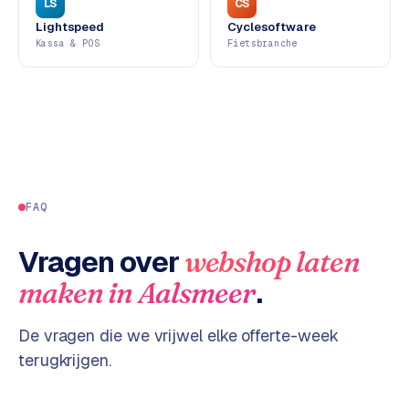
LS
CS
d
Lightspeed
Cyclesoftware
s
Kassa & POS
Fietsbranche
G
o
o
g
l
e
FAQ
A
d
Vragen over
webshop laten
s
u
.
maken
in
Aalsmeer
i
t
De vragen die we vrijwel elke offerte-week
b
e
terugkrijgen.
s
t