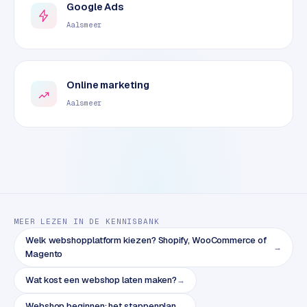
e
Google Ads
t
Aalsmeer
s
e
n
w
Online marketing
i
Aalsmeer
n
k
e
l
W
o
o
MEER LEZEN IN DE KENNISBANK
n
Welk webshopplatform kiezen? Shopify, WooCommerce of
→
e
Magento
n
Wat kost een webshop laten maken?
→
i
n
Webshop beginnen: het stappenplan
→