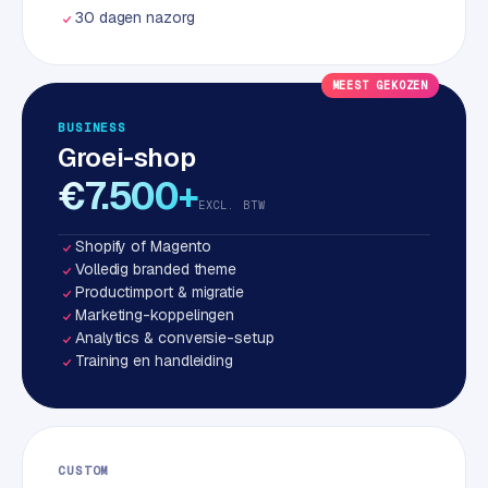
w
30 dagen nazorg
a
r
e
MEEST GEKOZEN
·
BUSINESS
W
Groei-shop
o
€7.500+
o
EXCL. BTW
C
o
Shopify of Magento
m
Volledig branded theme
m
Productimport & migratie
e
Marketing-koppelingen
r
Analytics & conversie-setup
Training en handleiding
c
e
ONLINE
MARKETING
CUSTOM