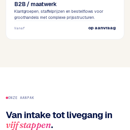
B2B / maatwerk
e
Klantgroepen, staffelprijzen en bestelflows voor
s
groothandels met complexe prijsstructuren.
s
w
op aanvraag
Vanaf
e
b
s
i
t
e
M
a
a
ONZE AANPAK
t
w
Van intake tot livegang in
e
r
.
vijf stappen
k