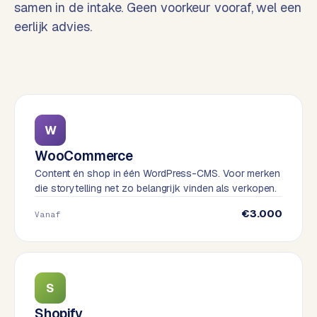
samen in de intake. Geen voorkeur vooraf, wel een
o
w
eerlijk advies.
C
i
o
j
m
z
m
e
e
r
c
F
W
e
A
WooCommerce
w
Q
Content én shop in één WordPress-CMS. Voor merken
e
die storytelling net zo belangrijk vinden als verkopen.
b
C
s
€3.000
Vanaf
h
o
o
n
p
t
a
S
B
c
2
Shopify