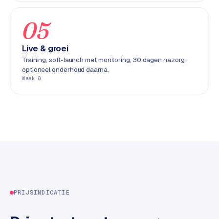
k
F
05
l
o
Live & groei
w
Training, soft-launch met monitoring, 30 dagen nazorg,
optioneel onderhoud daarna.
S
Week 8
w
a
n
p
r
o
d
u
c
t
PRIJSINDICATIE
f
e
e