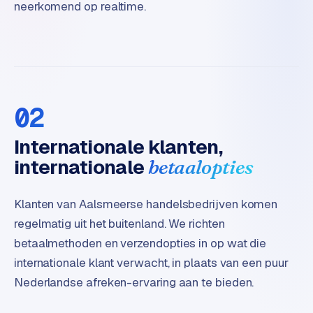
B
neerkomend op realtime.
2
B
R
e
t
02
a
i
Internationale klanten,
l
internationale
betaalopties
m
u
l
Klanten van Aalsmeerse handelsbedrijven komen
t
regelmatig uit het buitenland. We richten
i
betaalmethoden en verzendopties in op wat die
-
s
internationale klant verwacht, in plaats van een puur
t
Nederlandse afreken-ervaring aan te bieden.
o
r