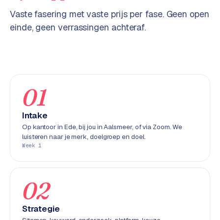
w
Vaste fasering met vaste prijs per fase. Geen open
e
einde, geen verrassingen achteraf.
b
s
i
t
e
01
ERP &
PREMIUM
KOPPELINGEN
Intake
B
Op kantoor in Ede, bij jou in Aalsmeer, of via Zoom. We
luisteren naar je merk, doelgroep en doel.
u
Week 1
s
i
n
02
e
s
s
Strategie
C