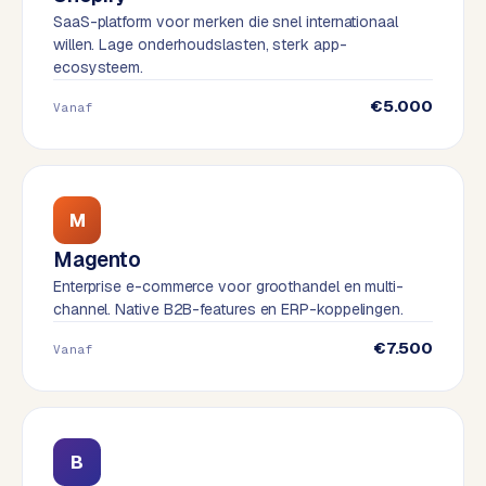
t
B
SaaS-platform voor merken die snel internationaal
e
willen. Lage onderhoudslasten, sterk app-
-
ecosysteem.
c
€5.000
o
Vanaf
m
m
e
r
M
c
e
→
Magento
Enterprise e-commerce voor groothandel en multi-
channel. Native B2B-features en ERP-koppelingen.
WEBSITES
€7.500
Vanaf
W
o
r
d
P
B
r