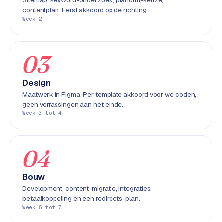
Sitemap, keyword-onderzoek, platform-keuze,
e
contentplan. Eerst akkoord op de richting.
n
Week 2
t
r
a
03
l
·
Design
S
Maatwerk in Figma. Per template akkoord voor we coden,
h
geen verrassingen aan het einde.
o
Week 3 tot 4
p
i
f
04
y
Bouw
S
Development, content-migratie, integraties,
t
betaalkoppeling en een redirects-plan.
o
Week 5 tot 7
c