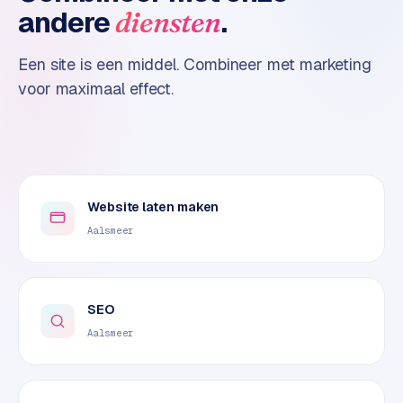
andere
.
diensten
o
m
m
Een site is een middel. Combineer met marketing
a
voor maximaal effect.
r
k
e
t
p
l
Website laten maken
a
Aalsmeer
c
e
SEO
BRANCHE-
EXPERTISE
Aalsmeer
F
i