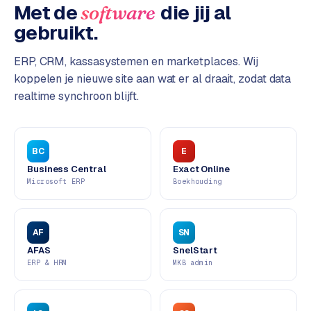
L
Met de
die jij al
software
i
gebruikt.
n
k
ERP, CRM, kassasystemen en marketplaces. Wij
b
koppelen je nieuwe site aan wat er al draait, zodat data
u
realtime synchroon blijft.
i
l
d
i
BC
E
n
Business Central
Exact Online
g
Microsoft ERP
Boekhouding
G
o
AF
SN
o
AFAS
SnelStart
g
ERP & HRM
MKB admin
l
e
A