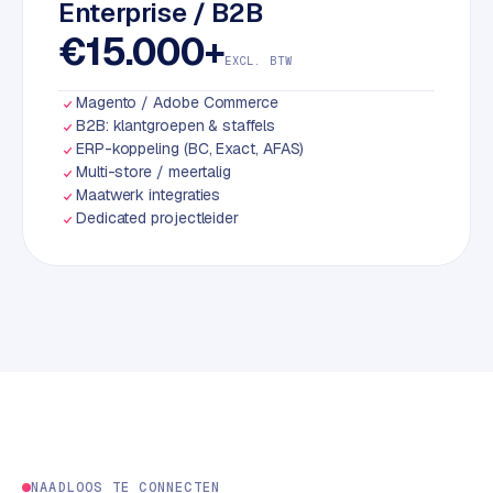
Enterprise / B2B
S
€15.000+
E
EXCL. BTW
O
Magento / Adobe Commerce
S
B2B: klantgroepen & staffels
E
ERP-koppeling (BC, Exact, AFAS)
Multi-store / meertalig
O
Maatwerk integraties
u
Dedicated projectleider
i
t
b
e
s
t
e
d
e
n
NAADLOOS TE CONNECTEN