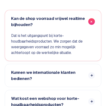
e
d
e
Kan de shop voorraad vrijwel realtime
n
bijhouden?
S
Dat is het uitgangspunt bij korte-
o
houdbaarheidsproducten. We zorgen dat de
c
weergegeven voorraad zo min mogelijk
i
a
achterloopt op de werkelijke situatie.
l
m
e
Kunnen we internationale klanten
d
bedienen?
i
a
C
Wat kost een webshop voor korte-
o
houdbaarheidsproducten?