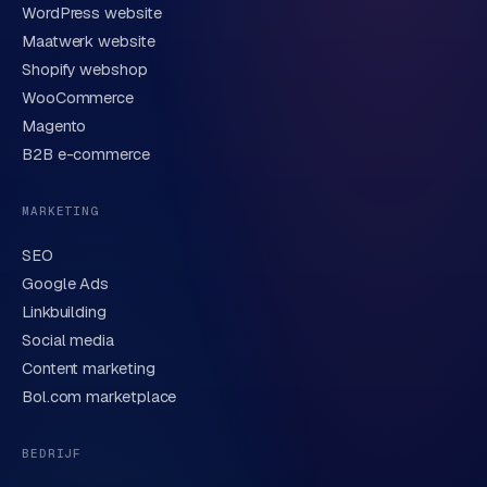
WordPress website
E-mail
Maatwerk website
Shopify webshop
WooCommerce
Korte omschrijving van je vraag of project
Magento
B2B e-commerce
MARKETING
SEO
Google Ads
Linkbuilding
Verstuur aanvraag
→
Social media
Content marketing
We behandelen je gegevens zorgvuldig conform onze
privacyverklaring
. Of bel direct
0318 78 72 88
.
Bol.com marketplace
BEDRIJF