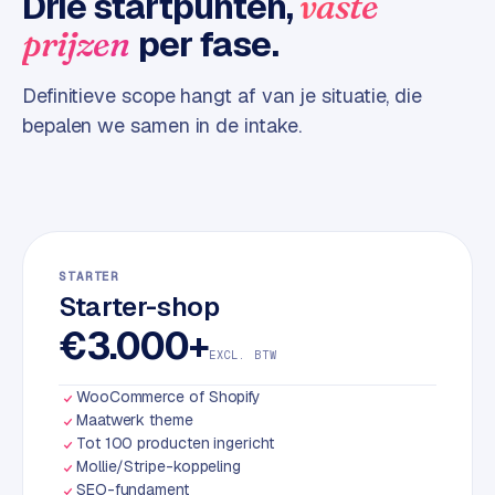
Drie startpunten,
vaste
d
per fase.
prijzen
L
Definitieve scope hangt af van je situatie, die
a
bepalen we samen in de intake.
b
e
l
5
1
C
STARTER
Starter-shop
y
c
€3.000+
l
EXCL. BTW
e
WooCommerce of Shopify
s
Maatwerk theme
o
Tot 100 producten ingericht
f
Mollie/Stripe-koppeling
t
SEO-fundament