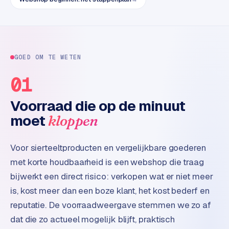
t
e
r
i
e
GOED OM TE WETEN
u
r
01
Voorraad die op de minuut
I
n
moet
kloppen
d
u
Voor sierteeltproducten en vergelijkbare goederen
s
t
met korte houdbaarheid is een webshop die traag
r
bijwerkt een direct risico: verkopen wat er niet meer
i
is, kost meer dan een boze klant, het kost bederf en
e
reputatie. De voorraadweergave stemmen we zo af
e
dat die zo actueel mogelijk blijft, praktisch
n