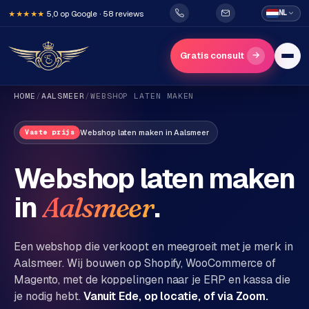
5,0 op Google · 58 reviews
NL
★★★★★
→
Gratis consult
HOME
/
AALSMEER
/
WEBSHOP LATEN MAKEN
Webshop laten maken
in
Aalsmeer
Vaste prijs
Webshop laten maken
in
.
Aalsmeer
H
o
m
Een webshop die verkoopt en meegroeit met je merk in
e
Aalsmeer
. Wij bouwen op Shopify, WooCommerce of
Magento, met de koppelingen naar je ERP en kassa die
Diensten
je nodig hebt.
Vanuit Ede, op locatie, of via Zoom.