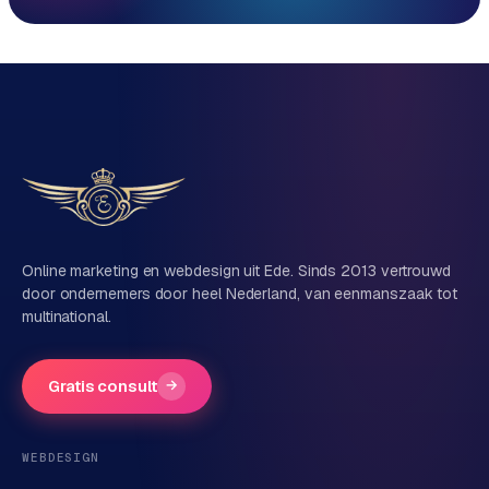
Reactie binnen 1 werkdag
Direct persoonlijk contact, geen ticketsysteem
Vrijblijvend, geen verkooppraat
Eén team voor techniek én marketing
Vertel ons over je project
Naam
Online marketing en webdesign uit Ede. Sinds 2013 vertrouwd
door ondernemers door heel Nederland, van eenmanszaak tot
multinational.
Bedrijfsnaam
(optioneel)
Gratis consult
→
Telefoonnummer
(optioneel)
WEBDESIGN