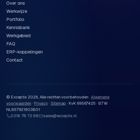
Over ons
Werkwijze
Portfolio
Kennisbank
Werkgebied
FAQ
ERP-koppelingen
Contact
© Exceptis
2026
, Alle rechten voorbehouden ·
Algemene
voorwaarden
·
Privacy
·
Sitemap
·
KvK 69567425 · BTW
NL857921903B01
0318 78 72 88
sales@exceptis.nl