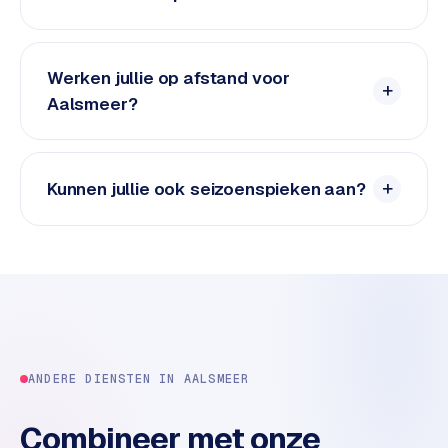
n
t
e
n
Werken jullie op afstand voor
t
Aalsmeer?
m
a
r
Kunnen jullie ook seizoenspieken aan?
k
e
t
i
n
g
B
o
ANDERE DIENSTEN IN
AALSMEER
l
.
Combineer met onze
c