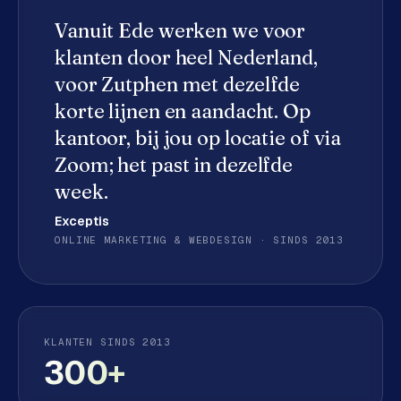
e
Vanuit Ede werken we voor
d
e
klanten door heel Nederland,
n
voor
Zutphen
met dezelfde
korte lijnen en aandacht. Op
S
kantoor, bij jou op locatie of via
o
c
Zoom; het past in dezelfde
i
week.
a
l
Exceptis
m
ONLINE MARKETING & WEBDESIGN · SINDS 2013
e
d
i
a
KLANTEN SINDS 2013
300+
C
o