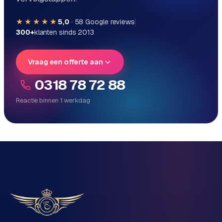
★★★★★
5,0
·
58
Google reviews
300+
klanten sinds 2013
Vraag een offerte aan
0318 78 72 88
Reactie binnen 1 werkdag
Reactie binnen 1 werkdag
Direct persoonlijk contact, geen ticketsysteem
Vrijblijvend, geen verkooppraat
Eén team voor techniek én marketing
Vertel ons over je project
Naam