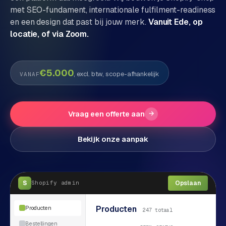
met SEO-fundament, internationale fulfilment-readiness
P
Alle
en een design dat past bij jouw merk.
Vanuit Ede, op
diensten
o
locatie, of via Zoom.
→
r
t
f
WEBSHOPS
€5.000
, excl. btw, scope-afhankelijk
VANAF
o
M
l
a
i
g
Vraag een offerte aan
→
o
e
n
Bekijk onze aanpak
t
W
o
e
w
r
e
S
Opslaan
Shopify
admin
k
b
s
g
Producten
Producten
247 totaal
h
e
Bestellingen