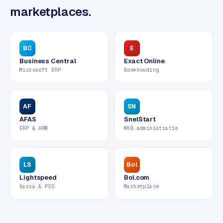
w
marketplaces.
e
b
s
BC
E
i
Business Central
Exact Online
t
Microsoft ERP
Boekhouding
e
ERP &
AF
SN
PREMIUM
KOPPELINGEN
AFAS
SnelStart
B
ERP & HRM
MKB administratie
u
s
i
LS
Bol
n
Lightspeed
Bol.com
e
Kassa & POS
Marketplace
s
s
C