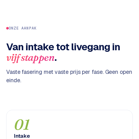
w
a
r
e
ONZE AANPAK
·
W
Van intake tot livegang in
o
o
.
vijf stappen
C
o
Vaste fasering met vaste prijs per fase. Geen open
m
einde.
m
e
r
c
e
01
ONLINE
MARKETING
Intake