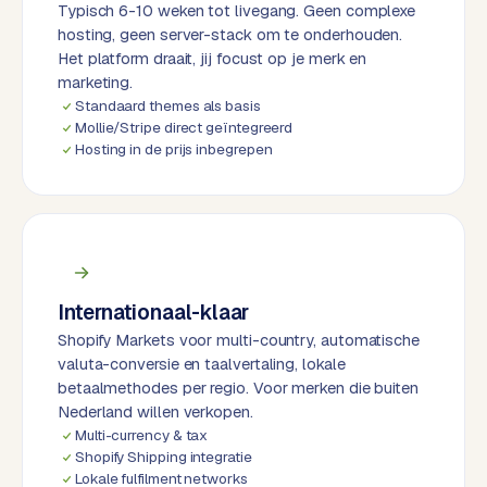
k
Typisch 6-10 weken tot livegang. Geen complexe
F
hosting, geen server-stack om te onderhouden.
l
Het platform draait, jij focust op je merk en
marketing.
o
Standaard themes als basis
w
Mollie/Stripe direct geïntegreerd
Hosting in de prijs inbegrepen
S
w
a
n
p
r
o
Internationaal-klaar
d
Shopify Markets voor multi-country, automatische
u
valuta-conversie en taalvertaling, lokale
c
betaalmethodes per regio. Voor merken die buiten
t
Nederland willen verkopen.
f
Multi-currency & tax
Shopify Shipping integratie
e
Lokale fulfilment networks
e