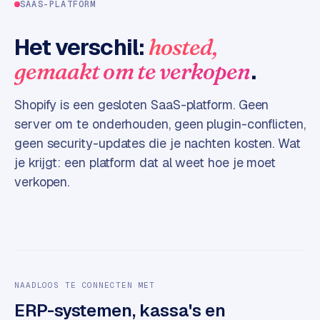
SAAS-PLATFORM
e
s
Het verschil:
hosted,
s
.
gemaakt om te verkopen
w
e
b
Shopify is een gesloten SaaS-platform. Geen
s
server om te onderhouden, geen plugin-conflicten,
i
geen security-updates die je nachten kosten. Wat
t
je krijgt: een platform dat al weet hoe je moet
e
verkopen.
M
a
a
t
w
e
NAADLOOS TE CONNECTEN MET
r
ERP-systemen, kassa's en
k