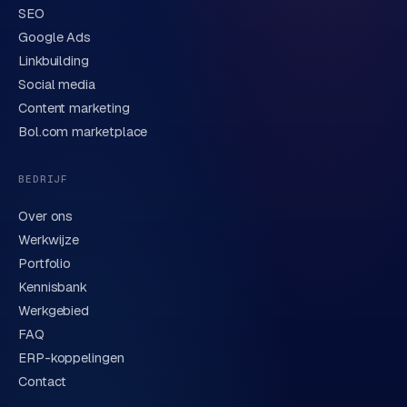
SEO
Google Ads
Linkbuilding
Verstuur aanvraag
→
Social media
Content marketing
We behandelen je gegevens zorgvuldig conform onze
privacyverklaring
. Of bel direct
0318 78 72 88
.
Bol.com marketplace
BEDRIJF
Over ons
Werkwijze
Portfolio
Kennisbank
Werkgebied
FAQ
ERP-koppelingen
Contact