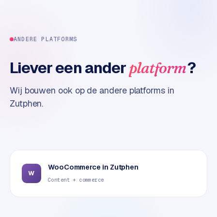
t
e
r
ANDERE PLATFORMS
i
e
u
Liever een ander
?
platform
r
Wij bouwen ook op de andere platforms in
I
Zutphen
.
n
d
u
s
t
r
WooCommerce
in
Zutphen
W
i
Content + commerce
e
e
n