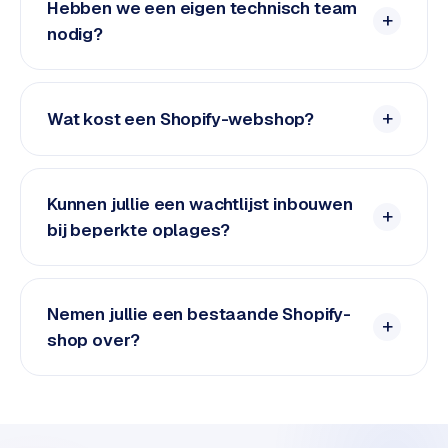
e
Hebben we een eigen technisch team
t
nodig?
s
e
n
w
Wat kost een Shopify-webshop?
i
n
k
Kunnen jullie een wachtlijst inbouwen
e
bij beperkte oplages?
l
W
o
Nemen jullie een bestaande Shopify-
o
shop over?
n
e
n
i
n