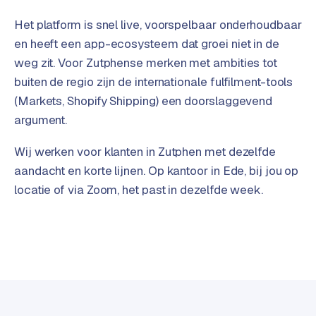
t
B
e
Het platform is snel live, voorspelbaar onderhoudbaar
-
en heeft een app-ecosysteem dat groei niet in de
c
weg zit. Voor Zutphense merken met ambities tot
o
buiten de regio zijn de internationale fulfilment-tools
m
(Markets, Shopify Shipping) een doorslaggevend
m
e
argument.
r
c
Wij werken voor klanten in Zutphen met dezelfde
e
→
aandacht en korte lijnen. Op kantoor in Ede, bij jou op
locatie of via Zoom, het past in dezelfde week.
WEBSITES
W
o
r
d
P
r