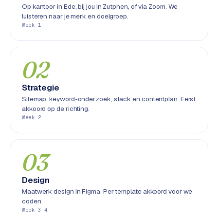
Op kantoor in Ede, bij jou in Zutphen, of via Zoom. We
S
luisteren naar je merk en doelgroep.
E
Week 1
O
S
02
E
O
Strategie
u
i
Sitemap, keyword-onderzoek, stack en contentplan. Eerst
akkoord op de richting.
t
Week 2
b
e
s
03
t
e
d
Design
e
Maatwerk design in Figma. Per template akkoord voor we
n
coden.
Week 3-4