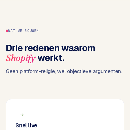
e
n
t
r
WAT WE BOUWEN
a
l
Drie redenen waarom
·
S
werkt.
Shopify
h
o
Geen platform-religie, wel objectieve argumenten.
p
i
f
y
S
t
o
Snel live
c