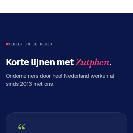
d
s
G
o
o
WERKEN IN DE REGIO
g
l
Korte lijnen met
.
Zutphen
e
A
Ondernemers door heel Nederland werken al
d
s
sinds 2013 met ons.
u
i
t
b
e
s
“
t