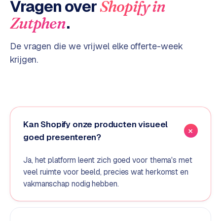
Vragen over
Shopify
in
o
.
Zutphen
m
m
a
De vragen die we vrijwel elke offerte-week
r
krijgen.
k
e
t
p
l
a
Kan Shopify onze producten visueel
c
goed presenteren?
e
Ja, het platform leent zich goed voor thema's met
veel ruimte voor beeld, precies wat herkomst en
BRANCHE-
EXPERTISE
vakmanschap nodig hebben.
F
i