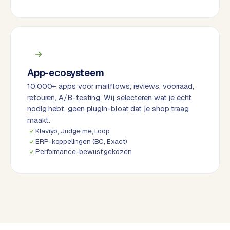
d
L
a
b
e
App-ecosysteem
l
10.000+ apps voor mailflows, reviews, voorraad,
5
retouren, A/B-testing. Wij selecteren wat je écht
1
nodig hebt, geen plugin-bloat dat je shop traag
maakt.
C
Klaviyo, Judge.me, Loop
y
ERP-koppelingen (BC, Exact)
Performance-bewust gekozen
c
l
e
s
o
f
t