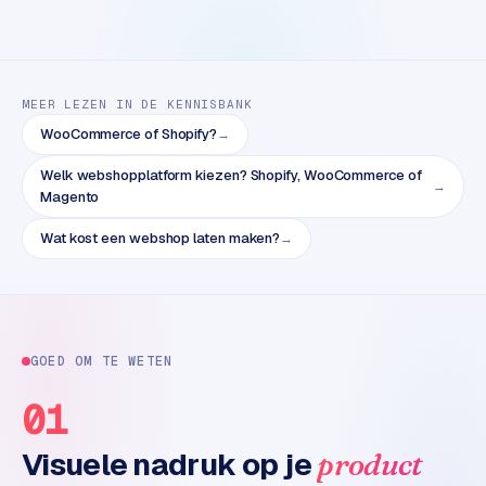
B
2
B
R
MEER LEZEN IN DE KENNISBANK
e
WooCommerce of Shopify?
→
t
Welk webshopplatform kiezen? Shopify, WooCommerce of
a
→
Magento
i
l
Wat kost een webshop laten maken?
→
m
u
l
t
i
GOED OM TE WETEN
-
s
01
t
o
Visuele nadruk op je
product
r