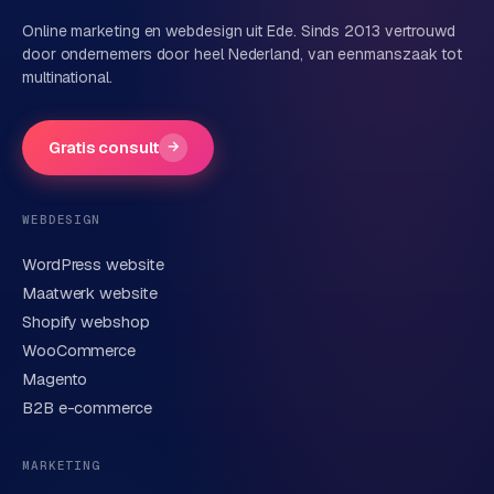
Online marketing en webdesign uit Ede. Sinds 2013 vertrouwd
door ondernemers door heel Nederland, van eenmanszaak tot
multinational.
Bedrijfsnaam
(optioneel)
Gratis consult
→
Telefoonnummer
(optioneel)
WEBDESIGN
WordPress website
E-mail
Maatwerk website
Shopify webshop
WooCommerce
Korte omschrijving van je vraag of project
Magento
B2B e-commerce
MARKETING