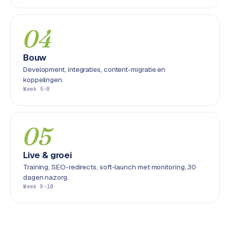
L
i
n
04
k
b
Bouw
u
Development, integraties, content-migratie en
i
koppelingen.
l
Week 5-8
d
i
n
05
g
Live & groei
G
Training, SEO-redirects, soft-launch met monitoring, 30
o
dagen nazorg.
o
Week 9-10
g
l
e
A