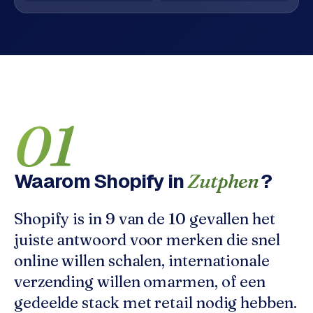
o
w
C
i
o
j
m
z
m
e
e
r
01
c
F
e
A
w
Q
e
Waarom
Shopify
in
?
Zutphen
b
C
s
Shopify is in 9 van de 10 gevallen het
h
o
o
juiste antwoord voor merken die snel
n
p
online willen schalen, internationale
t
a
verzending willen omarmen, of een
B
c
gedeelde stack met retail nodig hebben.
2