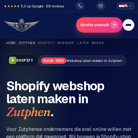
5,0 op Google · 58 reviews
NL
★★★★★
→
Gratis consult
HOME
/
ZUTPHEN
/
SHOPIFY
WEBSHOP LATEN MAKEN
S
SHOPIFY
Webshop
laten maken in
Zutphen
Sinds 2013
Shopify webshop
H
laten maken in
o
m
.
Zutphen
e
Voor
Zutphen
se ondernemers die snel online willen met
Diensten
een platform dat meegroeit. Wij bouwen je Shopify-shop