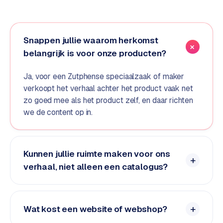
e
d
e
Snappen jullie waarom herkomst
n
belangrijk is voor onze producten?
S
o
Ja, voor een Zutphense speciaalzaak of maker
c
verkoopt het verhaal achter het product vaak net
i
zo goed mee als het product zelf, en daar richten
a
we de content op in.
l
m
e
Kunnen jullie ruimte maken voor ons
d
verhaal, niet alleen een catalogus?
i
a
C
Wat kost een website of webshop?
o