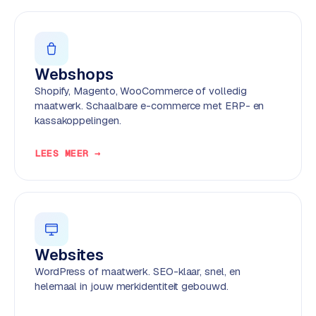
w
e
b
s
Webshops
i
t
Shopify, Magento, WooCommerce of volledig
e
maatwerk. Schaalbare e-commerce met ERP- en
kassakoppelingen.
ERP &
PREMIUM
LEES MEER →
KOPPELINGEN
B
u
s
i
n
Websites
e
WordPress of maatwerk. SEO-klaar, snel, en
s
helemaal in jouw merkidentiteit gebouwd.
s
C