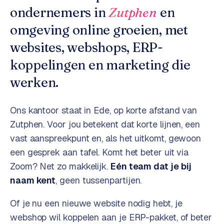
o
w
ondernemers in
Zutphen
en
C
i
omgeving online groeien, met
o
j
m
websites, webshops, ERP-
z
m
e
koppelingen en marketing die
e
r
werken.
c
F
e
A
Ons kantoor staat in Ede, op korte afstand van
w
Q
e
Zutphen
. Voor jou betekent dat korte lijnen, een
b
vast aanspreekpunt en, als het uitkomt, gewoon
C
s
een gesprek aan tafel. Komt het beter uit via
h
o
Zoom? Net zo makkelijk.
Eén team dat je bij
o
n
naam kent
, geen tussenpartijen.
p
t
a
Of je nu een nieuwe website nodig hebt, je
B
c
2
webshop wil koppelen aan je ERP-pakket, of beter