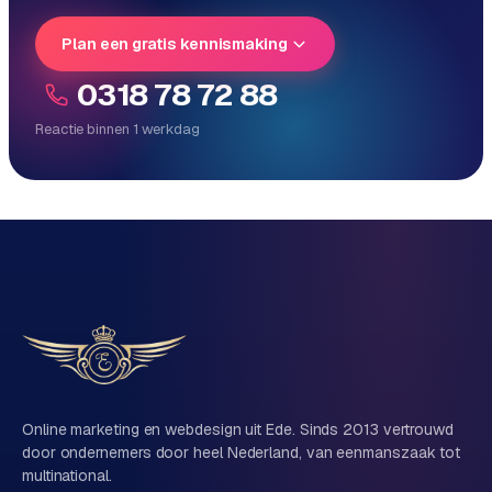
e
Plan een gratis kennismaking
0318 78 72 88
Reactie binnen 1 werkdag
Reactie binnen 1 werkdag
Direct persoonlijk contact, geen ticketsysteem
Vrijblijvend, geen verkooppraat
Eén team voor techniek én marketing
Vertel ons over je project
Naam
Online marketing en webdesign uit Ede. Sinds 2013 vertrouwd
door ondernemers door heel Nederland, van eenmanszaak tot
multinational.
Bedrijfsnaam
(optioneel)