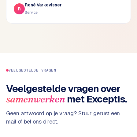
René Varkevisser
d
R
Service
s
G
o
o
g
l
e
A
VEELGESTELDE VRAGEN
d
s
Veelgestelde vragen over
u
met Exceptis.
samenwerken
i
t
b
Geen antwoord op je vraag? Stuur gerust een
e
mail of bel ons direct.
s
t