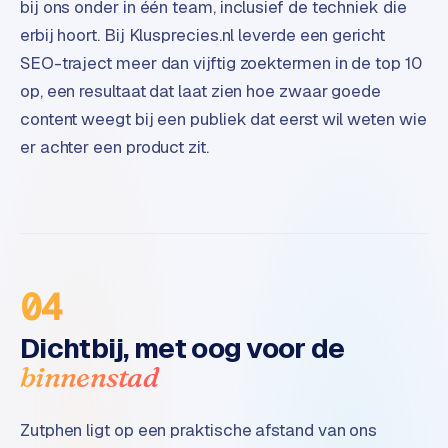
bij ons onder in één team, inclusief de techniek die
t
erbij hoort. Bij Klusprecies.nl leverde een gericht
e
r
SEO-traject meer dan vijftig zoektermen in de top 10
i
op, een resultaat dat laat zien hoe zwaar goede
e
content weegt bij een publiek dat eerst wil weten wie
u
er achter een product zit.
r
I
n
d
u
s
04
t
r
Dichtbij, met oog voor de
i
binnenstad
e
e
n
Zutphen ligt op een praktische afstand van ons