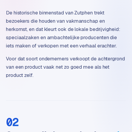
o
m
De historische binnenstad van Zutphen trekt
m
bezoekers die houden van vakmanschap en
a
herkomst, en dat kleurt ook de lokale bedrijvigheid:
r
speciaalzaken en ambachtelijke producenten die
k
iets maken of verkopen met een verhaal erachter.
e
t
Voor dat soort ondernemers verkoopt de achtergrond
p
l
van een product vaak net zo goed mee als het
a
product zelf.
c
e
BRANCHE-
EXPERTISE
02
F
i