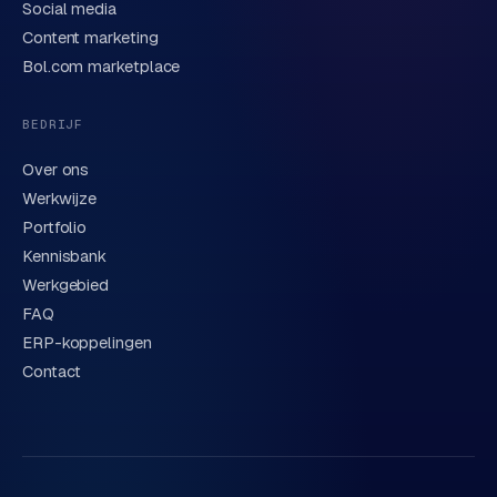
Social media
Content marketing
We behandelen je gegevens zorgvuldig conform onze
privacyverklaring
. Of bel direct
0318 78 72 88
.
Bol.com marketplace
BEDRIJF
Over ons
Werkwijze
Portfolio
Kennisbank
Werkgebied
FAQ
ERP-koppelingen
Contact