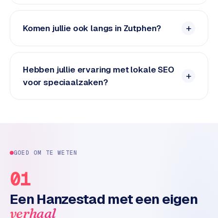
n
t
e
Komen jullie ook langs in Zutphen?
n
t
m
a
Hebben jullie ervaring met lokale SEO
r
voor speciaalzaken?
k
e
t
i
n
g
GOED OM TE WETEN
B
01
o
l
Een Hanzestad met een eigen
.
verhaal
c