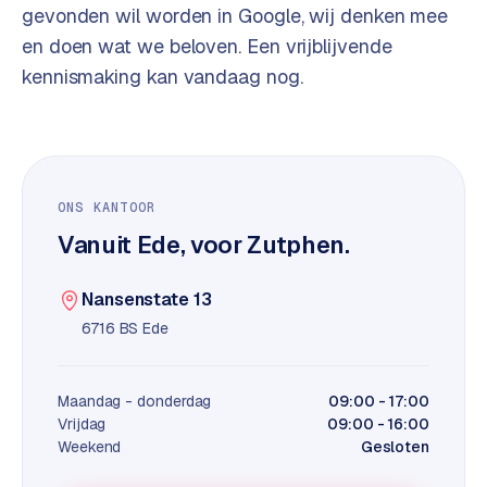
t
B
gevonden wil worden in Google, wij denken mee
e
en doen wat we beloven. Een vrijblijvende
-
kennismaking kan vandaag nog.
c
o
m
m
e
r
ONS KANTOOR
c
Vanuit Ede, voor Zutphen.
e
→
Nansenstate 13
WEBSITES
6716 BS Ede
W
o
Maandag - donderdag
09:00 - 17:00
r
Vrijdag
09:00 - 16:00
d
Weekend
Gesloten
P
r