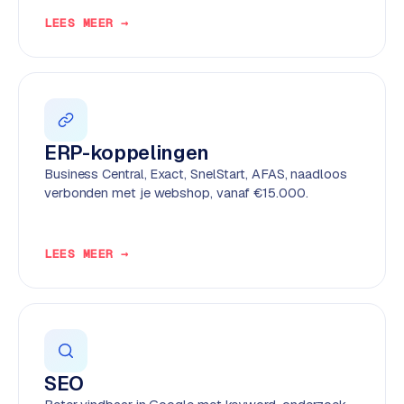
e
LEES MEER →
n
t
r
a
l
·
ERP-koppelingen
S
Business Central, Exact, SnelStart, AFAS, naadloos
h
verbonden met je webshop, vanaf €15.000.
o
p
i
LEES MEER →
f
y
S
t
o
SEO
c