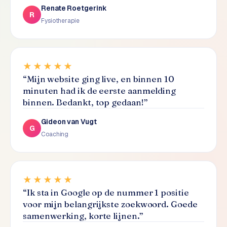
L
Renate Roetgerink
R
i
Fysiotherapie
n
k
b
u
★★★★★
i
“
Mijn website ging live, en binnen 10
l
minuten had ik de eerste aanmelding
d
binnen. Bedankt, top gedaan!
”
i
n
Gideon van Vugt
G
g
Coaching
G
o
★★★★★
o
g
“
Ik sta in Google op de nummer 1 positie
l
voor mijn belangrijkste zoekwoord. Goede
e
samenwerking, korte lijnen.
”
A