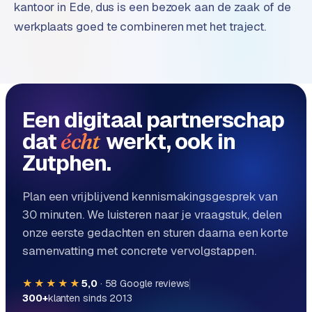
B
kantoor in Ede, dus is een bezoek aan de zaak of de
2
werkplaats goed te combineren met het traject.
B
R
e
t
Een digitaal partnerschap
a
i
dat
werkt, ook in
écht
l
Zutphen.
m
u
l
Plan een vrijblijvend kennismakingsgesprek van
t
30 minuten. We luisteren naar je vraagstuk, delen
i
onze eerste gedachten en sturen daarna een korte
-
samenvatting met concrete vervolgstappen.
s
t
★★★★★
5,0
·
58
Google reviews
o
300+
klanten sinds 2013
r