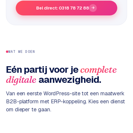
e
Bel direct: 0318 78 72 88
→
s
s
w
e
b
s
WAT WE DOEN
i
t
Eén partij voor je
complete
e
aanwezigheid.
digitale
M
a
Van een eerste WordPress-site tot een maatwerk
a
B2B-platform met ERP-koppeling. Kies een dienst
t
om dieper te gaan.
w
e
r
k