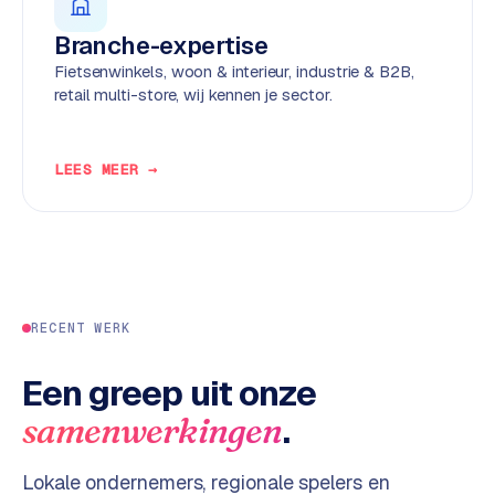
d
Branche-expertise
Fietsenwinkels, woon & interieur, industrie & B2B,
L
retail multi-store, wij kennen je sector.
a
b
e
LEES MEER →
l
5
1
C
y
RECENT WERK
c
l
e
Een greep uit onze
s
.
samenwerkingen
o
f
Lokale ondernemers, regionale spelers en
t