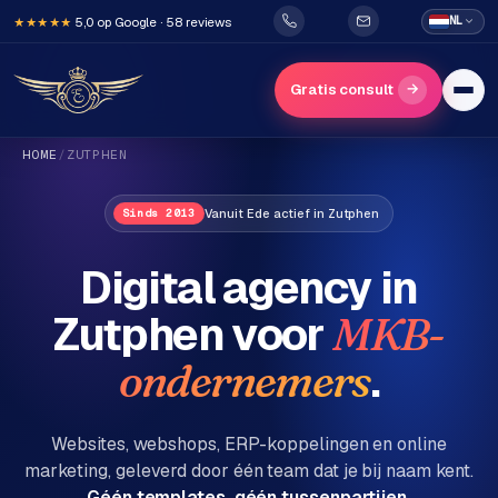
5,0 op Google · 58 reviews
NL
★★★★★
→
Gratis consult
HOME
/
ZUTPHEN
Vanuit Ede actief in Zutphen
Sinds 2013
Digital agency in
Zutphen
voor
MKB-
H
o
.
ondernemers
m
e
Websites, webshops, ERP-koppelingen en online
marketing, geleverd door één team dat je bij naam kent.
Diensten
Géén templates, géén tussenpartijen.