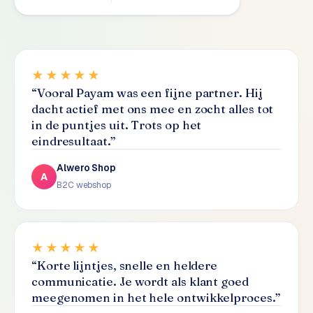
S
E
O
★★★★★
S
“
Vooral Payam was een fijne partner. Hij
E
dacht actief met ons mee en zocht alles tot
O
in de puntjes uit. Trots op het
u
eindresultaat.
”
i
t
Alwero Shop
b
A
B2C webshop
e
s
t
e
★★★★★
d
“
Korte lijntjes, snelle en heldere
e
communicatie. Je wordt als klant goed
n
meegenomen in het hele ontwikkelproces.
”