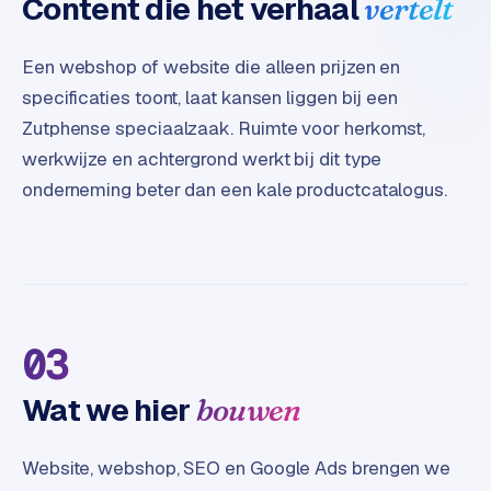
Content die het verhaal
e
vertelt
t
s
Een webshop of website die alleen prijzen en
e
specificaties toont, laat kansen liggen bij een
n
w
Zutphense speciaalzaak. Ruimte voor herkomst,
i
werkwijze en achtergrond werkt bij dit type
n
onderneming beter dan een kale productcatalogus.
k
e
l
W
o
03
o
n
Wat we hier
bouwen
e
n
i
Website, webshop, SEO en Google Ads brengen we
n