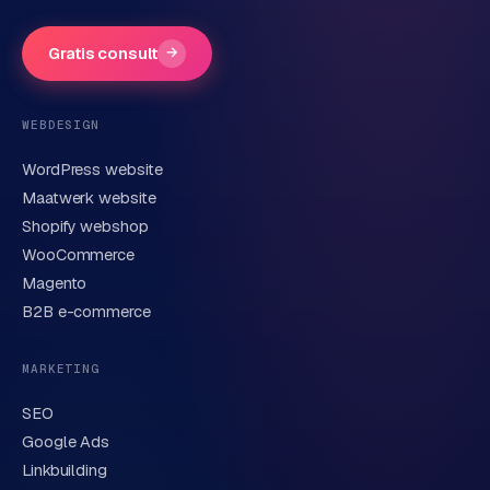
Gratis consult
→
Telefoonnummer
(optioneel)
WEBDESIGN
WordPress website
E-mail
Maatwerk website
Shopify webshop
WooCommerce
Korte omschrijving van je vraag of project
Magento
B2B e-commerce
MARKETING
SEO
Google Ads
Linkbuilding
Verstuur aanvraag
→