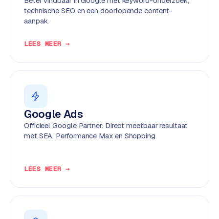
Beter vindbaar in Google met keyword-onderzoek,
k
technische SEO en een doorlopende content-
F
aanpak.
l
o
LEES MEER →
w
S
w
a
n
Google Ads
p
Officieel Google Partner. Direct meetbaar resultaat
r
met SEA, Performance Max en Shopping.
o
d
u
LEES MEER →
c
t
f
e
e