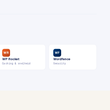
WR
WF
WP Rocket
Wordfence
Caching & snelheid
Security