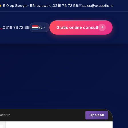
★
5,0 op Google · 58 reviews
0318 78 72 88
sales@exceptis.nl
Gratis online consult
→
0318 78 72 88
NL
Opslaan
admin