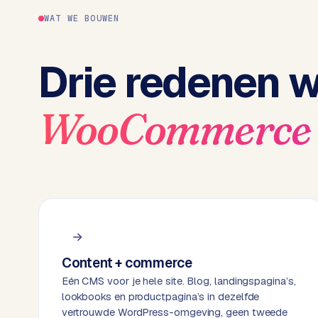
P
r
WAT WE BOUWEN
e
s
Drie redenen 
s
w
e
WooCommerce
b
s
i
t
e
M
a
a
Content + commerce
t
w
Eén CMS voor je hele site. Blog, landingspagina’s,
lookbooks en productpagina’s in dezelfde
e
vertrouwde WordPress-omgeving, geen tweede
r