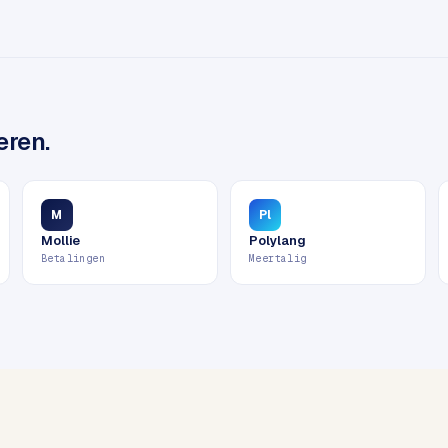
eren.
M
Pl
Mollie
Polylang
Betalingen
Meertalig