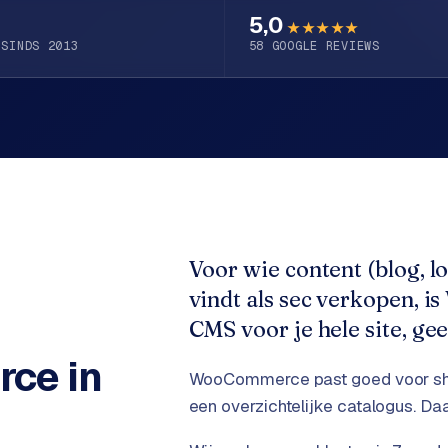
5,0
★★★★★
 SINDS 2013
58
GOOGLE REVIEWS
Voor wie content (blog, lo
vindt als sec verkopen, 
CMS voor je hele site, ge
rce
in
WooCommerce past goed voor sho
een overzichtelijke catalogus. Da