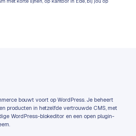
 met korte lijnen, op kantoor in Ede, bij jou op
erce bouwt voort op WordPress. Je beheert
 en producten in hetzelfde vertrouwde CMS, met
dige WordPress-blokeditor en een open plugin-
eem.