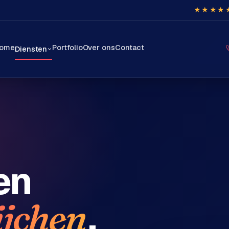
★★★★
ome
Portfolio
Over ons
Contact
Diensten
en
.
jchen