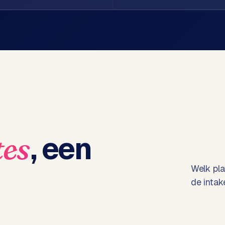
, een
tes
Welk pla
de intak