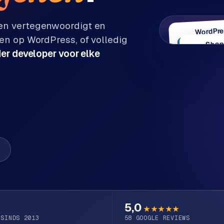
en
vertegenwoordigt en
WordPre
en op WordPress, of volledig
Het mees
Shop
W
der developer voor elke
SaaS-
wereld
S
wille
5,0
★★★★★
 SINDS 2013
58
GOOGLE REVIEWS