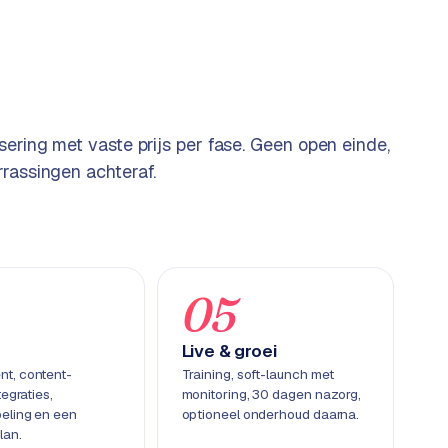
sering met vaste prijs per fase. Geen open einde,
rassingen achteraf.
05
Live & groei
t, content-
Training, soft-launch met
tegraties,
monitoring, 30 dagen nazorg,
eling en een
optioneel onderhoud daarna.
lan.