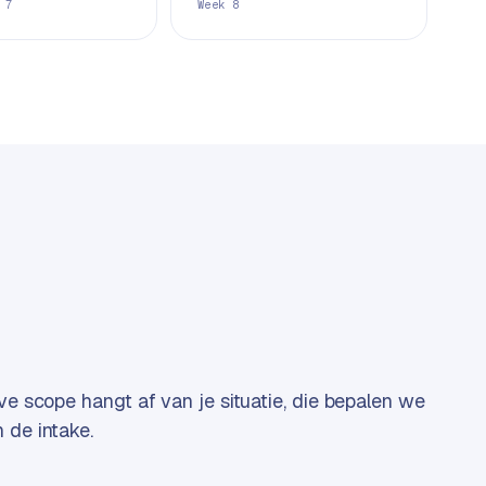
 7
Week 8
eve scope hangt af van je situatie, die bepalen we
 de intake.