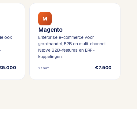
M
Magento
ie ook
Enterprise e-commerce voor
groothandel, B2B en multi-channel.
-
Native B2B-features en ERP-
koppelingen.
€5.000
€7.500
Vanaf