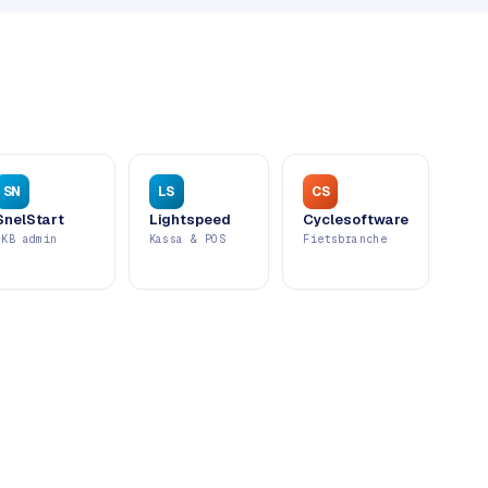
SN
LS
CS
SnelStart
Lightspeed
Cyclesoftware
MKB admin
Kassa & POS
Fietsbranche