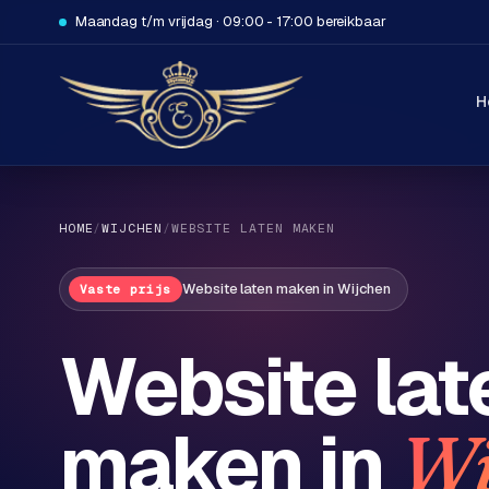
Maandag t/m vrijdag · 09:00 - 17:00 bereikbaar
H
HOME
/
WIJCHEN
/
WEBSITE LATEN MAKEN
Website laten maken
in
Wijchen
Vaste prijs
H
Website lat
o
m
maken in
Wi
e