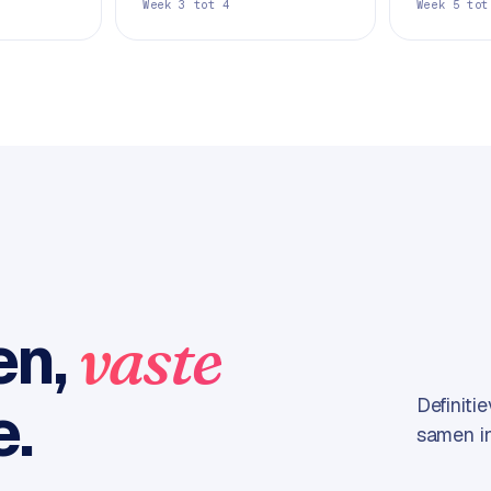
Week 3 tot 4
Week 5 tot
en,
vaste
e.
Definiti
samen in