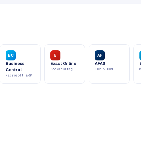
BC
E
AF
Business
Exact Online
AFAS
Central
Boekhouding
ERP & HRM
Microsoft ERP