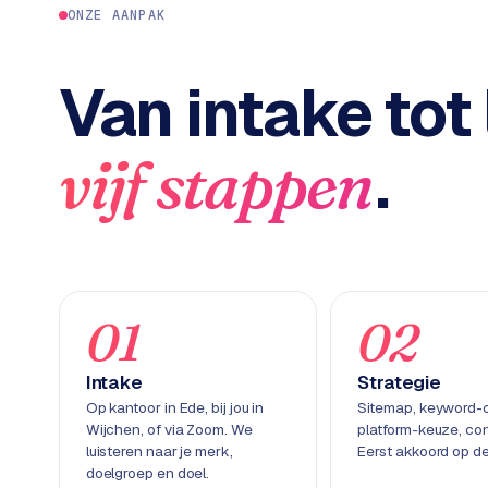
c
2
ONZE AANPAK
t
B
e
Van intake tot 
-
c
o
.
vijf stappen
m
m
e
r
c
e
→
01
02
WEBSITES
Intake
Strategie
W
Op kantoor in Ede, bij jou in
Sitemap, keyword-
o
Wijchen, of via Zoom. We
platform-keuze, con
r
luisteren naar je merk,
Eerst akkoord op de
d
doelgroep en doel.