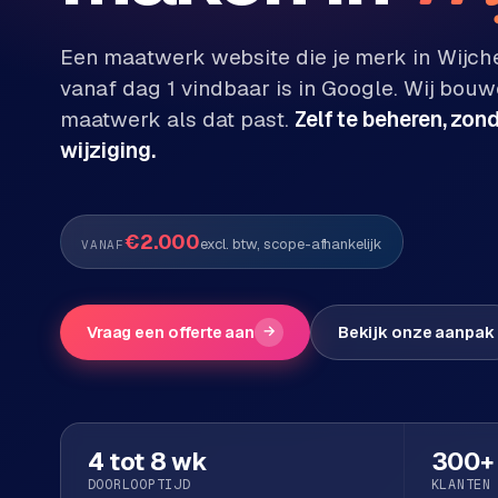
Diensten
Een maatwerk website die je merk in
Wijch
P
Alle
vanaf dag 1 vindbaar is in Google. Wij bouw
diensten
o
maatwerk als dat past.
Zelf te beheren, zon
→
r
wijziging.
t
f
WEBSHOPS
o
M
€2.000
l
excl. btw, scope-afhankelijk
VANAF
a
i
g
o
e
n
Vraag een offerte aan
→
Bekijk onze aanpak
t
W
o
e
w
r
e
k
b
4 tot 8 wk
300+
s
g
DOORLOOPTIJD
KLANTEN