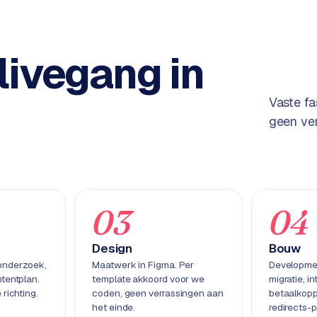
livegang in
Vaste fa
geen ver
03
04
Design
Bouw
onderzoek,
Maatwerk in Figma. Per
Developmen
tentplan.
template akkoord voor we
migratie, in
 richting.
coden, geen verrassingen aan
betaalkopp
het einde.
redirects-p