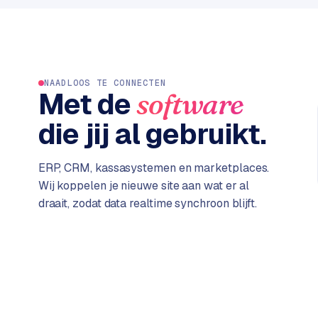
C
e
n
t
r
NAADLOOS TE CONNECTEN
Met de
software
a
l
die jij al gebruikt.
·
S
h
ERP, CRM, kassasystemen en marketplaces.
o
Wij koppelen je nieuwe site aan wat er al
p
draait, zodat data realtime synchroon blijft.
i
f
y
S
t
o