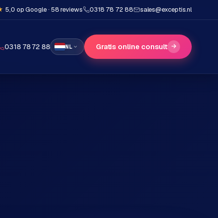
★
5,0 op Google · 58 reviews
0318 78 72 88
sales@exceptis.nl
Gratis online consult
→
0318 78 72 88
NL