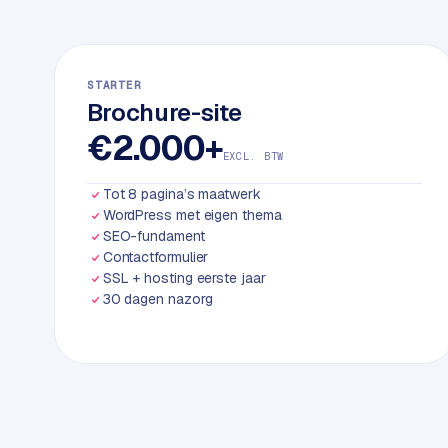
k
w
e
b
STARTER
Brochure-site
s
i
€2.000+
t
EXCL. BTW
e
Tot 8 pagina’s maatwerk
WordPress met eigen thema
SEO-fundament
ERP &
PREMIUM
KOPPELINGEN
Contactformulier
SSL + hosting eerste jaar
B
30 dagen nazorg
u
s
i
n
e
s
s