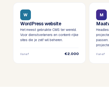
k
o
o
w
W
M
C
i
o
WordPress website
Maatw
j
m
Het meest gebruikte CMS ter wereld.
Headles
z
m
Voor dienstverleners en content-rijke
projecte
e
e
sites die je zelf wil beheren.
passen. 
r
projecte
c
F
€2.000
Vanaf
Vanaf
e
A
w
Q
e
b
C
s
h
o
o
n
p
t
a
B