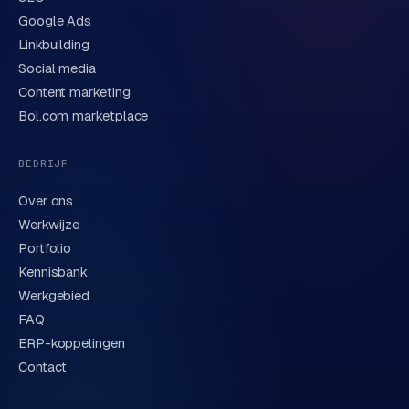
Google Ads
Linkbuilding
Verstuur aanvraag
→
Social media
Content marketing
We behandelen je gegevens zorgvuldig conform onze
privacyverklaring
. Of bel direct
0318 78 72 88
.
Bol.com marketplace
BEDRIJF
Over ons
Werkwijze
Portfolio
Kennisbank
Werkgebied
FAQ
ERP-koppelingen
Contact