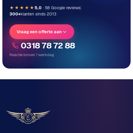
★★★★★
5,0
·
58
Google reviews
300+
klanten sinds 2013
Vraag een offerte aan
0318 78 72 88
Reactie binnen 1 werkdag
Reactie binnen 1 werkdag
Direct persoonlijk contact, geen ticketsysteem
Vrijblijvend, geen verkooppraat
Eén team voor techniek én marketing
Vertel ons over je project
Naam