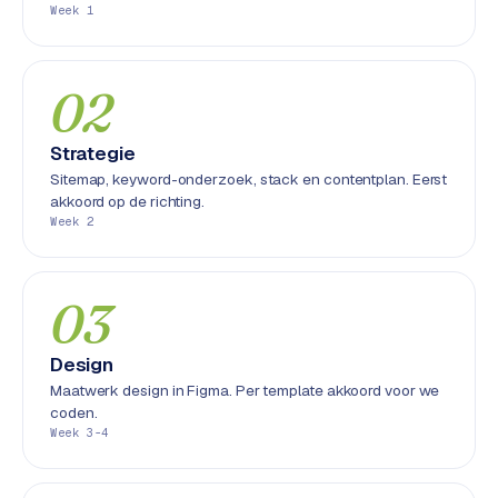
Week 1
S
E
O
02
S
E
Strategie
O
Sitemap, keyword-onderzoek, stack en contentplan. Eerst
u
akkoord op de richting.
Week 2
i
t
b
e
03
s
t
Design
e
Maatwerk design in Figma. Per template akkoord voor we
d
coden.
e
Week 3-4
n