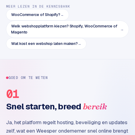
B
MEER LEZEN IN DE KENNISBANK
2
B
WooCommerce of Shopify?
→
Welk webshopplatform kiezen? Shopify, WooCommerce of
R
→
Magento
e
t
Wat kost een webshop laten maken?
→
a
i
l
m
u
GOED OM TE WETEN
l
01
t
i
Snel starten, breed
bereik
-
s
t
Ja, het platform regelt hosting, beveiliging en updates
o
zelf, wat een Weesper ondernemer snel online brengt
r