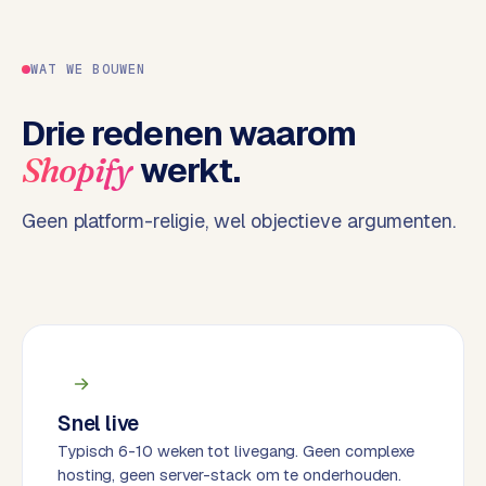
e
n
t
WAT WE BOUWEN
r
a
Drie redenen waarom
l
werkt.
Shopify
·
S
h
Geen platform-religie, wel objectieve argumenten.
o
p
i
f
y
S
t
Snel live
o
Typisch 6-10 weken tot livegang. Geen complexe
c
hosting, geen server-stack om te onderhouden.