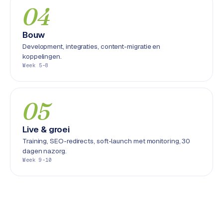
L
04
i
n
Bouw
k
Development, integraties, content-migratie en
b
koppelingen.
u
Week 5-8
i
l
d
05
i
n
Live & groei
g
Training, SEO-redirects, soft-launch met monitoring, 30
dagen nazorg.
G
Week 9-10
o
o
g
l
e
A