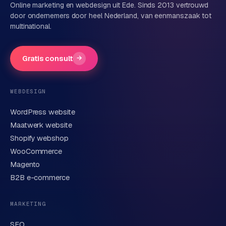
Online marketing en webdesign uit Ede. Sinds 2013 vertrouwd
door ondernemers door heel Nederland, van eenmanszaak tot
multinational.
Bedrijfsnaam
(optioneel)
Gratis consult
→
Telefoonnummer
(optioneel)
WEBDESIGN
WordPress website
E-mail
Maatwerk website
Shopify webshop
WooCommerce
Korte omschrijving van je vraag of project
Magento
B2B e-commerce
MARKETING
SEO