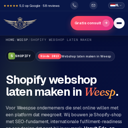
5,0 op Google · 58 reviews
NL
★★★★★
→
Gratis consult
HOME
/
WEESP
/
SHOPIFY
WEBSHOP LATEN MAKEN
S
SHOPIFY
Webshop
laten maken in
Weesp
Sinds 2013
Shopify webshop
H
laten maken in
.
Weesp
o
m
e
Voor
Weesp
se ondernemers die snel online willen met
een platform dat meegroeit. Wij bouwen je Shopify-shop
Diensten
met SEO-fundament, internationale fulfilment-readiness