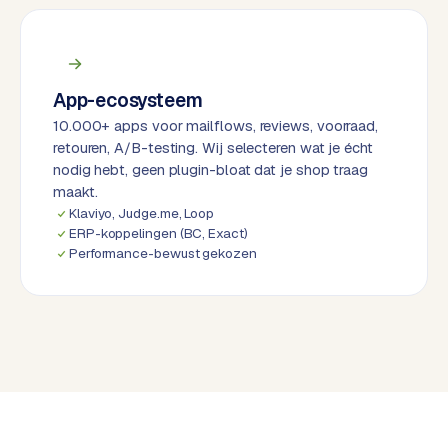
d
L
a
App-ecosysteem
b
10.000+ apps voor mailflows, reviews, voorraad,
e
retouren, A/B-testing. Wij selecteren wat je écht
l
nodig hebt, geen plugin-bloat dat je shop traag
5
maakt.
1
Klaviyo, Judge.me, Loop
ERP-koppelingen (BC, Exact)
C
Performance-bewust gekozen
y
c
l
e
s
o
f
t