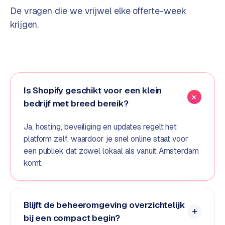
o
De vragen die we vrijwel elke offerte-week
m
krijgen.
m
a
r
k
e
t
Is Shopify geschikt voor een klein
p
bedrijf met breed bereik?
l
a
Ja, hosting, beveiliging en updates regelt het
c
platform zelf, waardoor je snel online staat voor
e
een publiek dat zowel lokaal als vanuit Amsterdam
komt.
BRANCHE-
EXPERTISE
F
Blijft de beheeromgeving overzichtelijk
i
bij een compact begin?