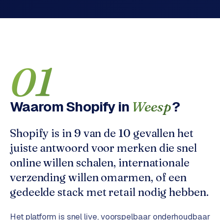
o
w
C
i
o
j
m
z
m
e
01
e
r
c
F
e
A
Waarom
Shopify
in
?
Weesp
w
Q
e
Shopify is in 9 van de 10 gevallen het
b
C
s
juiste antwoord voor merken die snel
h
o
online willen schalen, internationale
o
n
verzending willen omarmen, of een
p
t
gedeelde stack met retail nodig hebben.
a
B
c
2
Het platform is snel live, voorspelbaar onderhoudbaar