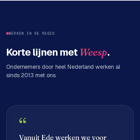
d
s
G
WERKEN IN DE REGIO
o
o
Korte lijnen met
.
Weesp
g
l
e
Ondernemers door heel Nederland werken al
A
sinds 2013 met ons.
d
s
u
i
t
b
“
e
s
Vanuit Ede werken we voor
t