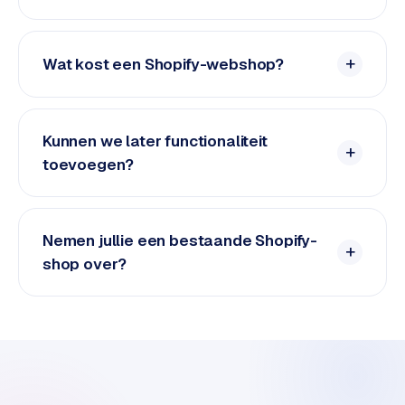
e
t
s
Wat kost een Shopify-webshop?
e
n
w
i
Kunnen we later functionaliteit
n
toevoegen?
k
e
l
Nemen jullie een bestaande Shopify-
W
shop over?
o
o
n
e
n
i
n