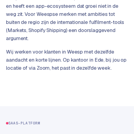
t
B
en heeft een app-ecosysteem dat groei niet in de
e
weg zit. Voor Weespse merken met ambities tot
-
buiten de regio zijn de internationale fulfilment-tools
c
o
(Markets, Shopify Shipping) een doorslaggevend
m
argument.
m
e
Wij werken voor klanten in Weesp met dezelfde
r
aandacht en korte lijnen. Op kantoor in Ede, bij jou op
c
locatie of via Zoom, het past in dezelfde week.
e
→
WEBSITES
W
o
r
d
SAAS-PLATFORM
P
r