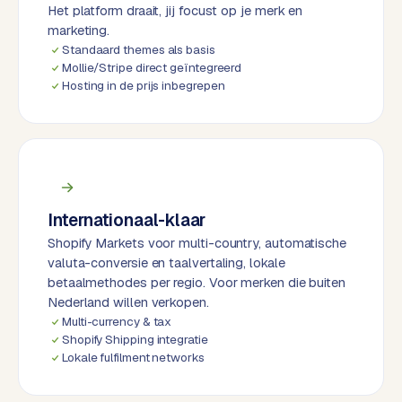
k
Het platform draait, jij focust op je merk en
F
marketing.
l
Standaard themes als basis
Mollie/Stripe direct geïntegreerd
o
Hosting in de prijs inbegrepen
w
S
w
a
n
p
Internationaal-klaar
r
Shopify Markets voor multi-country, automatische
o
valuta-conversie en taalvertaling, lokale
d
betaalmethodes per regio. Voor merken die buiten
u
Nederland willen verkopen.
c
Multi-currency & tax
t
Shopify Shipping integratie
Lokale fulfilment networks
f
e
e