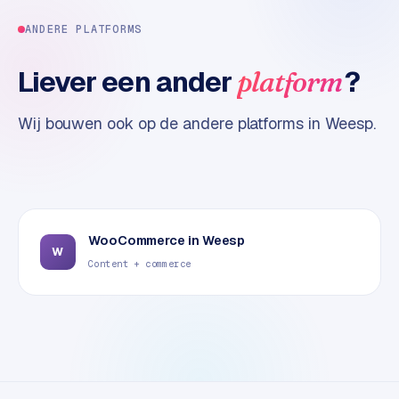
t
ANDERE PLATFORMS
e
r
Liever een ander
?
platform
i
e
u
Wij bouwen ook op de andere platforms in
Weesp
.
r
I
n
d
u
WooCommerce
in
Weesp
W
s
Content + commerce
t
r
i
e
e
n