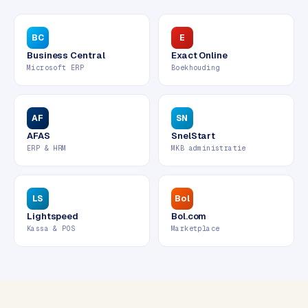
w
e
BC
E
b
s
Business Central
Exact Online
Microsoft ERP
Boekhouding
i
t
e
AF
SN
AFAS
SnelStart
ERP &
PREMIUM
ERP & HRM
MKB administratie
KOPPELINGEN
B
u
LS
Bol
s
Lightspeed
Bol.com
i
Kassa & POS
Marketplace
n
e
s
s
C