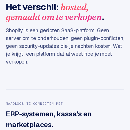
Het verschil:
hosted,
e
s
.
gemaakt om te verkopen
s
w
Shopify is een gesloten SaaS-platform. Geen
e
server om te onderhouden, geen plugin-conflicten,
b
geen security-updates die je nachten kosten. Wat
s
i
je krijgt: een platform dat al weet hoe je moet
t
verkopen.
e
M
a
a
t
NAADLOOS TE CONNECTEN MET
w
ERP-systemen, kassa's en
e
r
marketplaces.
k