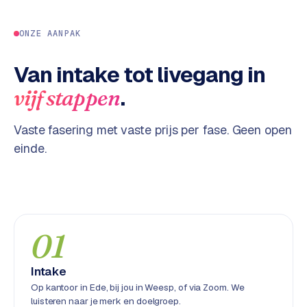
w
a
ONZE AANPAK
r
e
Van intake tot livegang in
·
W
.
vijf stappen
o
o
Vaste fasering met vaste prijs per fase. Geen open
C
einde.
o
m
m
e
r
c
01
e
Intake
ONLINE
Op kantoor in Ede, bij jou in Weesp, of via Zoom. We
MARKETING
luisteren naar je merk en doelgroep.