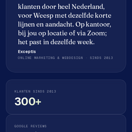
e
klanten door heel Nederland,
d
voor
Weesp
met dezelfde korte
e
lijnen en aandacht. Op kantoor,
n
bij jou op locatie of via Zoom;
S
het past in dezelfde week.
o
c
Exceptis
i
ONLINE MARKETING & WEBDESIGN · SINDS 2013
a
l
m
e
KLANTEN SINDS 2013
d
300+
i
a
C
o
GOOGLE REVIEWS