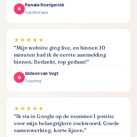
L
Renate Roetgerink
R
i
Fysiotherapie
n
k
b
u
★★★★★
i
“
Mijn website ging live, en binnen 10
l
minuten had ik de eerste aanmelding
d
binnen. Bedankt, top gedaan!
”
i
n
Gideon van Vugt
G
g
Coaching
G
o
★★★★★
o
g
“
Ik sta in Google op de nummer 1 positie
l
voor mijn belangrijkste zoekwoord. Goede
e
samenwerking, korte lijnen.
”
A