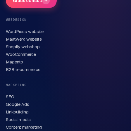
Gratis consult
→
Telefoonnummer
(optioneel)
WEBDESIGN
WordPress website
E-mail
Maatwerk website
Shopify webshop
WooCommerce
Korte omschrijving van je vraag of project
Magento
B2B e-commerce
MARKETING
SEO
Google Ads
Linkbuilding
Verstuur aanvraag
→
Social media
Content marketing
We behandelen je gegevens zorgvuldig conform onze