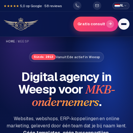
5,0 op Google · 58 reviews
NL
★★★★★
→
Gratis consult
HOME
/
WEESP
Vanuit Ede actief in Weesp
Sinds 2013
Digital agency in
Weesp
voor
MKB-
H
o
.
ondernemers
m
e
Websites, webshops, ERP-koppelingen en online
marketing, geleverd door één team dat je bij naam kent.
Diensten
Géén templates, géén tussenpartijen.