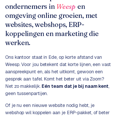
o
w
ondernemers in
Weesp
en
C
i
omgeving online groeien, met
o
j
m
websites, webshops, ERP-
z
m
e
koppelingen en marketing die
e
r
werken.
c
F
e
A
Ons kantoor staat in Ede, op korte afstand van
w
Q
e
Weesp
. Voor jou betekent dat korte lijnen, een vast
b
aanspreekpunt en, als het uitkomt, gewoon een
C
s
gesprek aan tafel. Komt het beter uit via Zoom?
h
o
Net zo makkelijk.
Eén team dat je bij naam kent
,
o
n
geen tussenpartijen.
p
t
a
Of je nu een nieuwe website nodig hebt, je
B
c
2
webshop wil koppelen aan je ERP-pakket, of beter