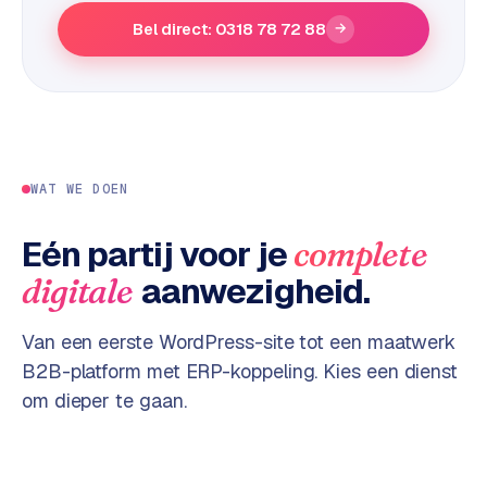
e
Bel direct: 0318 78 72 88
→
s
s
w
e
b
s
WAT WE DOEN
i
t
Eén partij voor je
complete
e
aanwezigheid.
digitale
M
a
Van een eerste WordPress-site tot een maatwerk
a
B2B-platform met ERP-koppeling. Kies een dienst
t
om dieper te gaan.
w
e
r
k