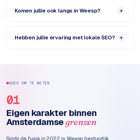
n
t
Komen jullie ook langs in Weesp?
e
n
t
m
Hebben jullie ervaring met lokale SEO?
a
r
k
e
t
i
GOED OM TE WETEN
n
g
01
B
Eigen karakter binnen
o
Amsterdamse
grenzen
l
.
c
Sinds de fusie in 2022 is Weesp bestuurlijk