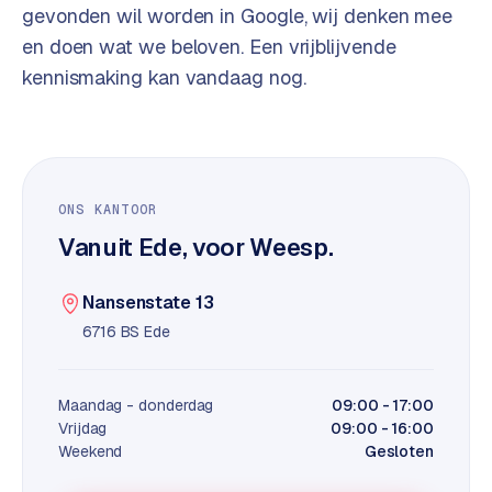
t
B
gevonden wil worden in Google, wij denken mee
e
en doen wat we beloven. Een vrijblijvende
-
kennismaking kan vandaag nog.
c
o
m
m
e
r
ONS KANTOOR
c
Vanuit Ede, voor Weesp.
e
→
Nansenstate 13
WEBSITES
6716 BS Ede
W
o
Maandag - donderdag
09:00 - 17:00
r
Vrijdag
09:00 - 16:00
d
Weekend
Gesloten
P
r