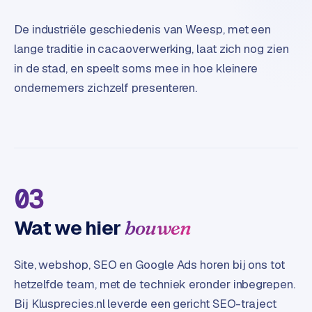
e
t
De industriële geschiedenis van Weesp, met een
s
lange traditie in cacaoverwerking, laat zich nog zien
e
n
in de stad, en speelt soms mee in hoe kleinere
w
ondernemers zichzelf presenteren.
i
n
k
e
l
03
W
o
Wat we hier
bouwen
o
n
e
Site, webshop, SEO en Google Ads horen bij ons tot
n
hetzelfde team, met de techniek eronder inbegrepen.
i
Bij Klusprecies.nl leverde een gericht SEO-traject
n