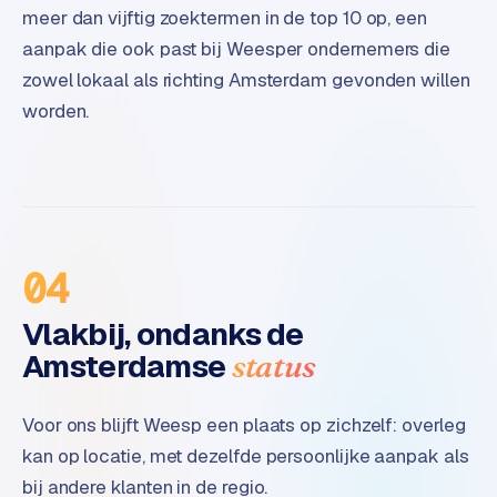
t
meer dan vijftig zoektermen in de top 10 op, een
e
aanpak die ook past bij Weesper ondernemers die
r
zowel lokaal als richting Amsterdam gevonden willen
i
worden.
e
u
r
I
n
d
04
u
s
Vlakbij, ondanks de
t
Amsterdamse
status
r
i
Voor ons blijft Weesp een plaats op zichzelf: overleg
e
e
kan op locatie, met dezelfde persoonlijke aanpak als
n
bij andere klanten in de regio.