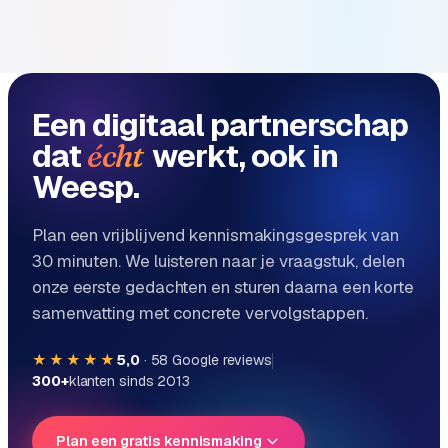
B
2
B
R
Een digitaal partnerschap
e
t
dat
werkt, ook in
écht
a
Weesp.
i
l
Plan een vrijblijvend kennismakingsgesprek van
m
u
30 minuten. We luisteren naar je vraagstuk, delen
l
onze eerste gedachten en sturen daarna een korte
t
samenvatting met concrete vervolgstappen.
i
-
★★★★★
5,0
·
58
Google reviews
s
300+
klanten sinds 2013
t
o
Plan een gratis kennismaking
r