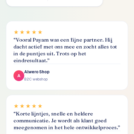
S
E
O
★★★★★
S
“
Vooral Payam was een fijne partner. Hij
E
dacht actief met ons mee en zocht alles tot
O
in de puntjes uit. Trots op het
u
eindresultaat.
”
i
t
Alwero Shop
b
A
B2C webshop
e
s
t
e
★★★★★
d
“
Korte lijntjes, snelle en heldere
e
communicatie. Je wordt als klant goed
n
meegenomen in het hele ontwikkelproces.
”