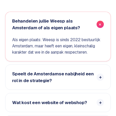
e
d
e
Behandelen jullie Weesp als
n
Amsterdam of als eigen plaats?
S
o
Als eigen plaats: Weesp is sinds 2022 bestuurlijk
c
Amsterdam, maar heeft een eigen, kleinschalig
i
karakter dat we in de aanpak respecteren.
a
l
m
Speelt de Amsterdamse nabijheid een
e
rol in de strategie?
d
i
a
Wat kost een website of webshop?
C
o