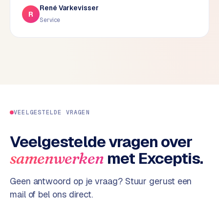
René Varkevisser
d
R
Service
s
G
o
o
g
l
e
A
VEELGESTELDE VRAGEN
d
s
Veelgestelde vragen over
u
met Exceptis.
samenwerken
i
t
b
Geen antwoord op je vraag? Stuur gerust een
e
mail of bel ons direct.
s
t