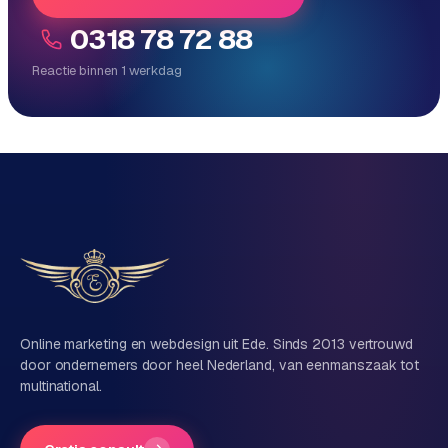
e
0318 78 72 88
Reactie binnen 1 werkdag
Reactie binnen 1 werkdag
Direct persoonlijk contact, geen ticketsysteem
Vrijblijvend, geen verkooppraat
Eén team voor techniek én marketing
Vertel ons over je project
Naam
Online marketing en webdesign uit Ede. Sinds 2013 vertrouwd
door ondernemers door heel Nederland, van eenmanszaak tot
multinational.
Bedrijfsnaam
(optioneel)