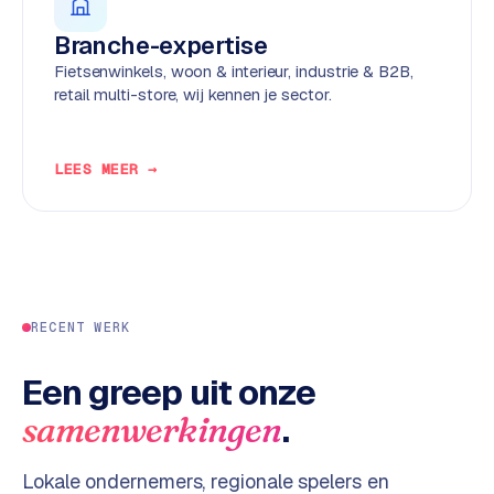
d
Branche-expertise
Fietsenwinkels, woon & interieur, industrie & B2B,
L
retail multi-store, wij kennen je sector.
a
b
e
LEES MEER →
l
5
1
C
y
RECENT WERK
c
l
e
Een greep uit onze
s
.
samenwerkingen
o
f
Lokale ondernemers, regionale spelers en
t