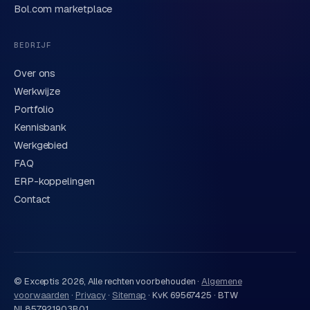
privacyverklaring
. Of bel direct
0318 78 72 88
.
Bol.com marketplace
BEDRIJF
Over ons
Werkwijze
Portfolio
Kennisbank
Werkgebied
FAQ
ERP-koppelingen
Contact
© Exceptis
2026
, Alle rechten voorbehouden ·
Algemene
voorwaarden
·
Privacy
·
Sitemap
·
KvK 69567425 · BTW
NL857921903B01