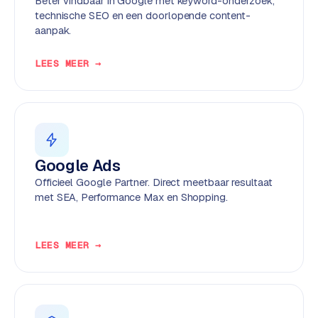
Beter vindbaar in Google met keyword-onderzoek,
k
technische SEO en een doorlopende content-
F
aanpak.
l
o
LEES MEER →
w
S
w
a
n
Google Ads
p
Officieel Google Partner. Direct meetbaar resultaat
r
met SEA, Performance Max en Shopping.
o
d
u
LEES MEER →
c
t
f
e
e