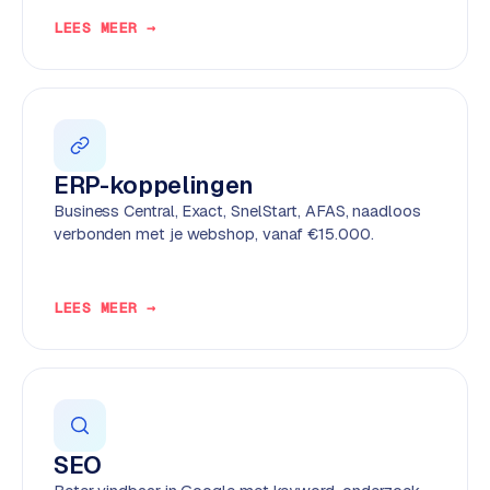
e
LEES MEER →
n
t
r
a
l
·
ERP-koppelingen
S
Business Central, Exact, SnelStart, AFAS, naadloos
h
verbonden met je webshop, vanaf €15.000.
o
p
i
LEES MEER →
f
y
S
t
o
SEO
c