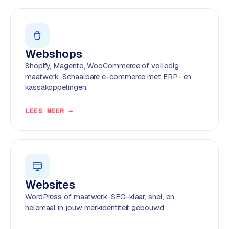
w
e
b
s
Webshops
i
t
Shopify, Magento, WooCommerce of volledig
e
maatwerk. Schaalbare e-commerce met ERP- en
kassakoppelingen.
ERP &
PREMIUM
LEES MEER →
KOPPELINGEN
B
u
s
i
n
Websites
e
WordPress of maatwerk. SEO-klaar, snel, en
s
helemaal in jouw merkidentiteit gebouwd.
s
C