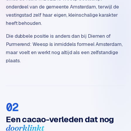
o
onderdeel van de gemeente Amsterdam, terwijl de
m
vestingstad zelf haar eigen, kleinschalige karakter
m
heeft behouden.
a
r
Die dubbele positie is anders dan bij Diemen of
k
Purmerend: Weesp ís inmiddels formeel Amsterdam,
e
t
maar voelt en werkt nog altijd als een zelfstandige
p
plaats.
l
a
c
e
BRANCHE-
02
EXPERTISE
Een cacao-verleden dat nog
F
i
doorklinkt