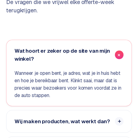
De vragen die we vrijwel elke offerte-week
e
terugkrijgen.
d
e
n
S
o
Wat hoort er zeker op de site van mijn
c
winkel?
i
a
Wanneer je open bent, je adres, wat je in huis hebt
l
en hoe je bereikbaar bent. Klinkt saai, maar dat is
m
precies waar bezoekers voor komen voordat ze in
e
de auto stappen.
d
i
a
Wij maken producten, wat werkt dan?
C
o