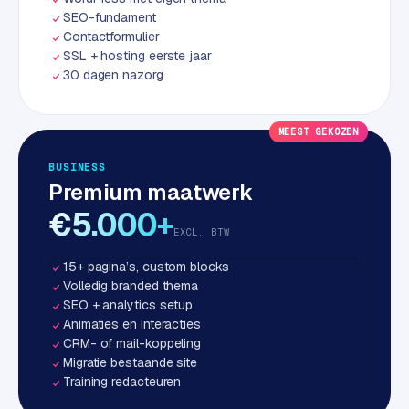
w
SEO-fundament
a
Contactformulier
r
SSL + hosting eerste jaar
e
30 dagen nazorg
·
W
MEEST GEKOZEN
o
o
BUSINESS
C
Premium maatwerk
o
€5.000+
m
EXCL. BTW
m
e
15+ pagina’s, custom blocks
r
Volledig branded thema
c
SEO + analytics setup
Animaties en interacties
e
CRM- of mail-koppeling
Migratie bestaande site
ONLINE
Training redacteuren
MARKETING