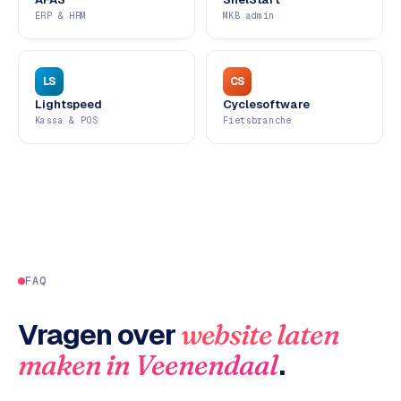
ERP & HRM
MKB admin
d
s
G
LS
CS
o
Lightspeed
Cyclesoftware
Kassa & POS
Fietsbranche
o
g
l
e
A
d
s
u
FAQ
i
t
Vragen over
website laten
b
e
.
maken
in
Veenendaal
s
t