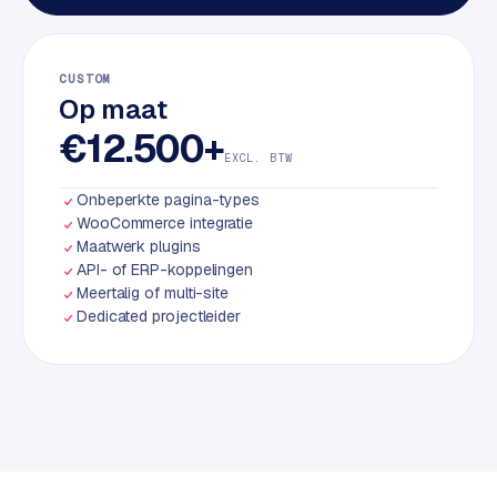
S
E
O
CUSTOM
Op maat
S
€12.500+
E
EXCL. BTW
O
u
Onbeperkte pagina-types
WooCommerce integratie
i
Maatwerk plugins
t
API- of ERP-koppelingen
b
Meertalig of multi-site
e
Dedicated projectleider
s
t
e
d
e
n