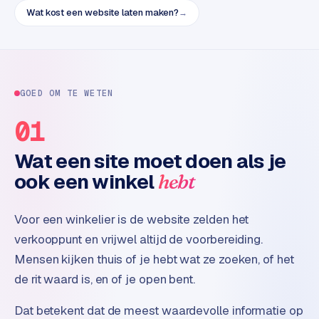
t
Wat kost een website laten maken?
→
e
r
i
e
u
GOED OM TE WETEN
r
01
I
Wat een site moet doen als je
n
d
ook een winkel
hebt
u
s
Voor een winkelier is de website zelden het
t
verkooppunt en vrijwel altijd de voorbereiding.
r
i
Mensen kijken thuis of je hebt wat ze zoeken, of het
e
de rit waard is, en of je open bent.
e
n
Dat betekent dat de meest waardevolle informatie op