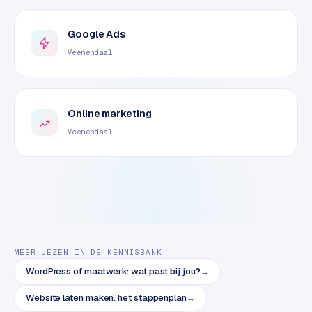
e
t
s
Google Ads
e
Veenendaal
n
w
i
n
Online marketing
k
Veenendaal
e
l
W
o
o
n
MEER LEZEN IN DE KENNISBANK
e
WordPress of maatwerk: wat past bij jou?
→
n
i
Website laten maken: het stappenplan
→
n