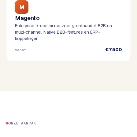
e
M
s
Magento
s
Enterprise e-commerce voor groothandel, B2B en
w
multi-channel. Native B2B-features en ERP-
e
koppelingen.
b
s
€7.500
Vanaf
i
t
e
M
a
a
t
w
e
ONZE AANPAK
r
k