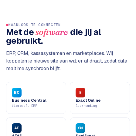
L
i
n
k
NAADLOOS TE CONNECTEN
Met de
die jij al
software
b
u
gebruikt.
i
l
ERP, CRM, kassasystemen en marketplaces. Wij
d
koppelen je nieuwe site aan wat er al draait, zodat data
i
realtime synchroon blijft.
n
g
BC
E
G
Business Central
Exact Online
o
Microsoft ERP
Boekhouding
o
g
l
AF
SN
e
A
AFAS
SnelStart