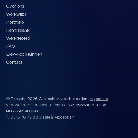
Over ons
Werkwijze
Portfolio
Kennisbank
Werkgebied
FAQ
ERP-koppelingen
Contact
© Exceptis
2026
, Alle rechten voorbehouden ·
Algemene
voorwaarden
·
Privacy
·
Sitemap
·
KvK 69567425 · BTW
NL857921903B01
0318 78 72 88
sales@exceptis.nl