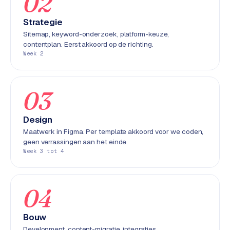
02
e
n
Strategie
t
Sitemap, keyword-onderzoek, platform-keuze,
r
contentplan. Eerst akkoord op de richting.
Week 2
a
l
·
03
S
h
o
Design
p
Maatwerk in Figma. Per template akkoord voor we coden,
i
geen verrassingen aan het einde.
f
Week 3 tot 4
y
S
04
t
o
Bouw
c
Development, content-migratie, integraties,