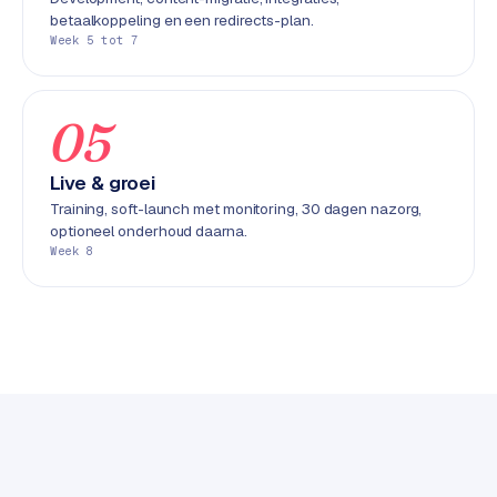
k
betaalkoppeling en een redirects-plan.
F
Week 5 tot 7
l
o
w
05
S
Live & groei
w
Training, soft-launch met monitoring, 30 dagen nazorg,
a
optioneel onderhoud daarna.
n
Week 8
p
r
o
d
u
c
t
f
e
e