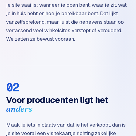
B
je site saai is: wanneer je open bent, waar je zit, wat
2
je in huis hebt en hoe je bereikbaar bent. Dat lijkt
B
vanzelfsprekend, maar juist die gegevens staan op
R
verrassend veel winkelsites verstopt of verouderd.
e
We zetten ze bewust vooraan.
t
a
i
l
m
u
02
l
t
Voor producenten ligt het
i
-
anders
s
t
Maak je iets in plaats van dat je het verkoopt, dan is
o
je site vooral een visitekaartje richting zakelijke
r