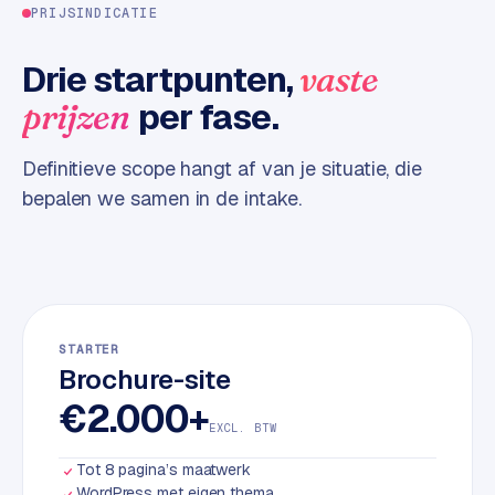
PRIJSINDICATIE
d
Drie startpunten,
vaste
L
a
per fase.
prijzen
b
e
Definitieve scope hangt af van je situatie, die
l
bepalen we samen in de intake.
5
1
C
y
c
STARTER
l
Brochure-site
e
€2.000+
s
EXCL. BTW
o
f
Tot 8 pagina’s maatwerk
t
WordPress met eigen thema