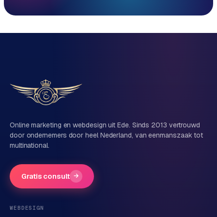
Reactie binnen 1 werkdag
Direct persoonlijk contact, geen ticketsysteem
Vrijblijvend, geen verkooppraat
Eén team voor techniek én marketing
Vertel ons over je project
Naam
Online marketing en webdesign uit Ede. Sinds 2013 vertrouwd
door ondernemers door heel Nederland, van eenmanszaak tot
multinational.
Bedrijfsnaam
(optioneel)
Gratis consult
→
Telefoonnummer
(optioneel)
WEBDESIGN