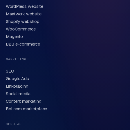
WordPress website
E-mail
Maatwerk website
Shopify webshop
WooCommerce
Korte omschrijving van je vraag of project
Magento
B2B e-commerce
MARKETING
SEO
Google Ads
Linkbuilding
Verstuur aanvraag
→
Social media
Content marketing
We behandelen je gegevens zorgvuldig conform onze
privacyverklaring
. Of bel direct
0318 78 72 88
.
Bol.com marketplace
BEDRIJF