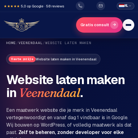
5,0 op Google · 58 reviews
NL
★★★★★
→
Gratis consult
HOME
/
VEENENDAAL
/
WEBSITE LATEN MAKEN
Website laten maken
in
Veenendaal
Vaste prijs
Website laten maken
in
.
Veenendaal
H
o
m
Een maatwerk website die je merk in
Veenendaal
e
vertegenwoordigt en vanaf dag 1 vindbaar is in Google.
Wij bouwen op WordPress, of volledig maatwerk als dat
Diensten
past.
Zelf te beheren, zonder developer voor elke