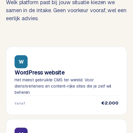
Welk platform past bij jouw situatie kiezen we
o
w
samen in de intake. Geen voorkeur vooraf, wel een
C
i
eerlijk advies.
o
j
m
z
m
e
e
r
c
F
e
A
W
w
Q
WordPress website
e
b
Het meest gebruikte CMS ter wereld. Voor
dienstverleners en content-rijke sites die je zelf wil
C
s
beheren.
h
o
o
n
€2.000
Vanaf
p
t
a
B
c
2