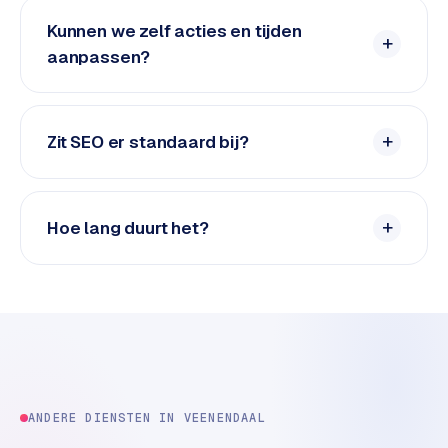
n
t
Kunnen we zelf acties en tijden
e
aanpassen?
n
t
m
Zit SEO er standaard bij?
a
r
k
e
Hoe lang duurt het?
t
i
n
g
B
o
l
.
ANDERE DIENSTEN IN
VEENENDAAL
c