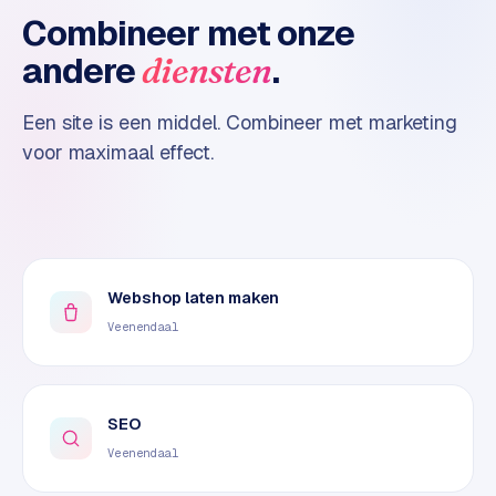
o
Combineer met onze
m
andere
.
diensten
m
a
Een site is een middel. Combineer met marketing
r
k
voor maximaal effect.
e
t
p
l
a
Webshop laten maken
c
e
Veenendaal
BRANCHE-
EXPERTISE
SEO
F
Veenendaal
i