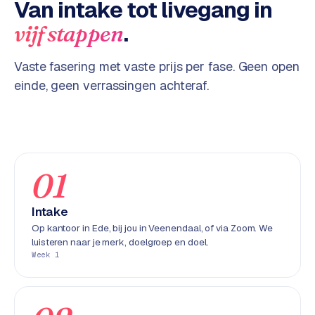
Van intake tot livegang in
w
e
.
vijf stappen
b
s
Vaste fasering met vaste prijs per fase. Geen open
i
einde, geen verrassingen achteraf.
t
e
ERP &
PREMIUM
KOPPELINGEN
01
B
u
Intake
s
Op kantoor in Ede, bij jou in Veenendaal, of via Zoom. We
i
luisteren naar je merk, doelgroep en doel.
n
Week 1
e
s
s
C