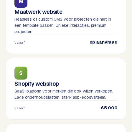
t
M
B
e
Maatwerk website
-
Headless of custom CMS voor projecten die niet in
c
een template passen. Unieke interacties, premium
o
projecten.
m
op aanvraag
m
Vanaf
e
r
c
e
→
S
Shopify webshop
WEBSITES
SaaS-platform voor merken die ook willen verkopen.
Lage onderhoudslasten, sterk app-ecosysteem.
W
o
€5.000
Vanaf
r
d
P
r