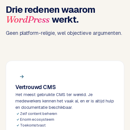
e
Drie redenen waarom
n
werkt.
WordPress
t
r
a
Geen platform-religie, wel objectieve argumenten.
l
·
S
h
o
p
i
f
Vertrouwd CMS
y
Het meest gebruikte CMS ter wereld. Je
medewerkers kennen het vaak al, en er is altijd hulp
S
en documentatie beschikbaar.
t
Zelf content beheren
o
Enorm ecosysteem
Toekomstvast
c