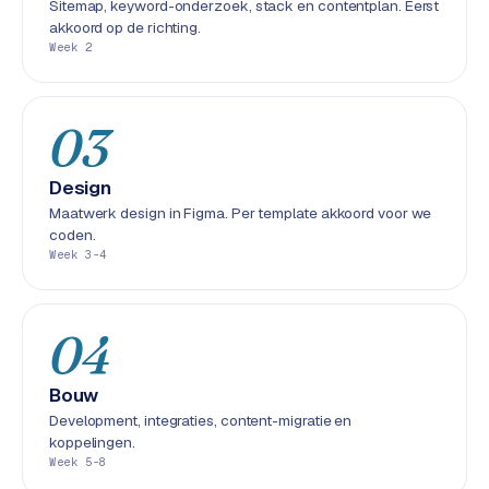
Sitemap, keyword-onderzoek, stack en contentplan. Eerst
S
akkoord op de richting.
E
Week 2
O
S
03
E
O
Design
u
Maatwerk design in Figma. Per template akkoord voor we
i
coden.
t
Week 3-4
b
e
s
04
t
e
Bouw
d
Development, integraties, content-migratie en
e
koppelingen.
n
Week 5-8