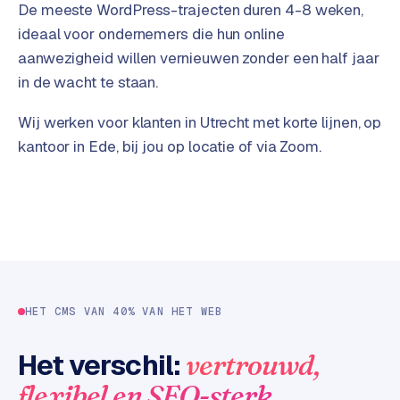
t
B
De meeste WordPress-trajecten duren 4-8 weken,
e
ideaal voor ondernemers die hun online
-
aanwezigheid willen vernieuwen zonder een half jaar
c
in de wacht te staan.
o
m
Wij werken voor klanten in Utrecht met korte lijnen, op
m
kantoor in Ede, bij jou op locatie of via Zoom.
e
r
c
e
→
WEBSITES
W
HET CMS VAN 40% VAN HET WEB
o
r
Het verschil:
vertrouwd,
d
P
.
flexibel en SEO-sterk
r