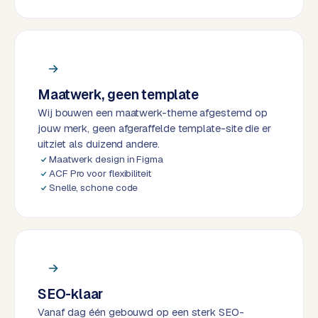
k
F
l
o
w
Maatwerk, geen template
S
Wij bouwen een maatwerk-theme afgestemd op
w
jouw merk, geen afgeraffelde template-site die er
a
uitziet als duizend andere.
n
Maatwerk design in Figma
p
ACF Pro voor flexibiliteit
r
Snelle, schone code
o
d
u
c
t
f
SEO-klaar
e
Vanaf dag één gebouwd op een sterk SEO-
e