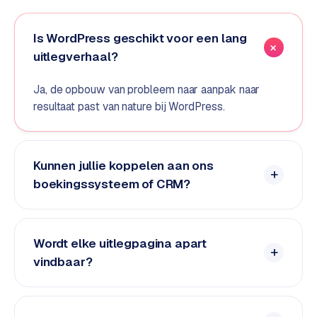
o
m
Is WordPress geschikt voor een lang
m
uitlegverhaal?
a
r
Ja, de opbouw van probleem naar aanpak naar
k
resultaat past van nature bij WordPress.
e
t
p
l
Kunnen jullie koppelen aan ons
a
boekingssysteem of CRM?
c
e
Wordt elke uitlegpagina apart
BRANCHE-
EXPERTISE
vindbaar?
F
i