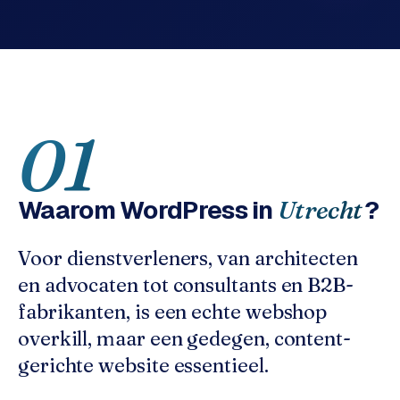
o
w
C
i
o
j
m
z
m
e
e
01
r
c
F
e
A
w
Waarom
WordPress
in
?
Utrecht
Q
e
b
Voor dienstverleners, van architecten
C
s
en advocaten tot consultants en B2B-
h
o
o
n
fabrikanten, is een echte webshop
p
t
overkill, maar een gedegen, content-
a
gerichte website essentieel.
B
c
2