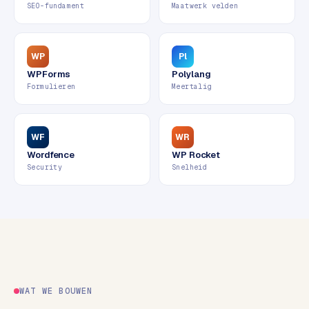
w
SEO-fundament
Maatwerk velden
e
b
s
WP
Pl
i
WPForms
Polylang
t
Formulieren
Meertalig
e
WF
WR
ERP &
PREMIUM
KOPPELINGEN
Wordfence
WP Rocket
Security
Snelheid
B
u
s
i
n
e
s
s
WAT WE BOUWEN
C