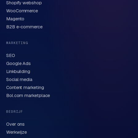
Shopify webshop
WooCommerce
Korte omschrijving van je vraag of project
Magento
B2B e-commerce
MARKETING
SEO
Google Ads
Linkbuilding
Verstuur aanvraag
→
Social media
Content marketing
We behandelen je gegevens zorgvuldig conform onze
privacyverklaring
. Of bel direct
0318 78 72 88
.
Bol.com marketplace
BEDRIJF
Over ons
Werkwijze