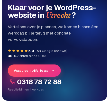
Klaar voor je WordPress-
website in
?
Utrecht
Vertel ons over je plannen, we komen binnen één
werkdag bij je terug met concrete
vervolgstappen.
★★★★★
5,0
·
58
Google reviews
300+
klanten sinds 2013
Vraag een offerte aan
0318 78 72 88
Reactie binnen 1 werkdag
Reactie binnen 1 werkdag
Direct persoonlijk contact, geen ticketsysteem
Vrijblijvend, geen verkooppraat