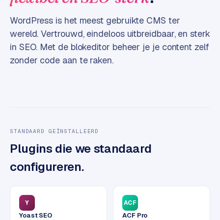
e
WordPress is het meest gebruikte CMS ter
s
wereld. Vertrouwd, eindeloos uitbreidbaar, en sterk
s
w
in SEO. Met de blokeditor beheer je je content zelf
e
zonder code aan te raken.
b
s
i
t
e
STANDAARD GEÏNSTALLEERD
M
Plugins die we standaard
a
a
configureren.
t
w
e
r
Y
ACF
k
Yoast SEO
ACF Pro