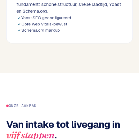
fundament: schone structuur, snelle laadtijd, Yoast
d
en Schema.org.
Yoast SEO geconfigureerd
L
Core Web Vitals-bewust
a
Schema.org markup
b
e
l
5
1
C
y
c
l
ONZE AANPAK
e
s
Van intake tot livegang in
o
f
.
vijf stappen
t