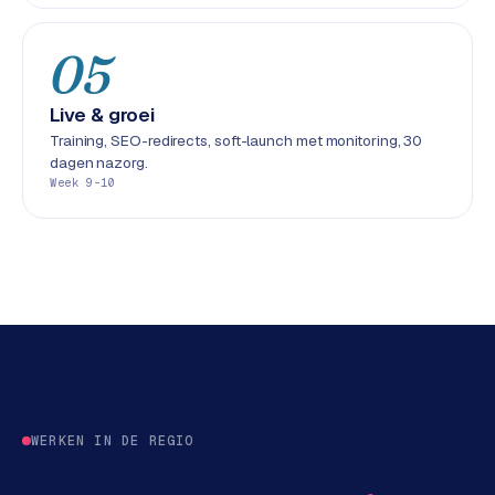
L
i
05
n
k
b
Live & groei
u
Training, SEO-redirects, soft-launch met monitoring, 30
i
dagen nazorg.
Week 9-10
l
d
i
n
g
G
o
o
g
WERKEN IN DE REGIO
l
e
A