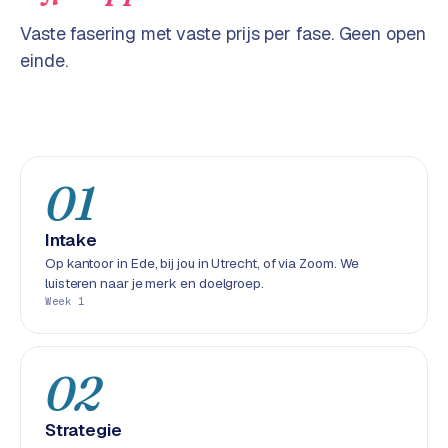
w
Vaste fasering met vaste prijs per fase. Geen open
a
r
einde.
e
·
W
o
o
01
C
o
Intake
m
Op kantoor in Ede, bij jou in Utrecht, of via Zoom. We
m
luisteren naar je merk en doelgroep.
e
Week 1
r
c
e
02
ONLINE
Strategie
MARKETING