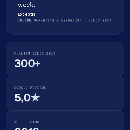
week.
e
d
Exceptis
e
ONLINE MARKETING & WEBDESIGN · SINDS 2013
n
S
o
c
KLANTEN SINDS 2013
i
300+
a
l
m
e
GOOGLE REVIEWS
d
5,0★
i
a
C
ACTIEF SINDS
o