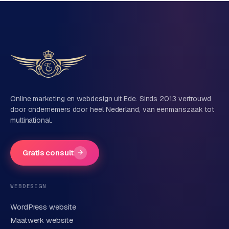
Eén team voor techniek én marketing
Vertel ons over je project
Naam
Online marketing en webdesign uit Ede. Sinds 2013 vertrouwd
door ondernemers door heel Nederland, van eenmanszaak tot
multinational.
Bedrijfsnaam
(optioneel)
Gratis consult
→
Telefoonnummer
(optioneel)
WEBDESIGN
WordPress website
E-mail
Maatwerk website