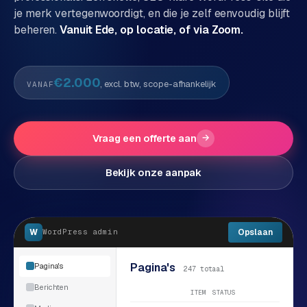
je merk vertegenwoordigt, en die je zelf eenvoudig blijft
P
Alle
beheren.
Vanuit Ede, op locatie, of via Zoom.
diensten
o
→
r
t
€2.000
, excl. btw, scope-afhankelijk
VANAF
f
WEBSHOPS
o
M
l
a
Vraag een offerte aan
→
i
g
o
e
Bekijk onze aanpak
n
t
W
o
e
w
W
Opslaan
WordPress
admin
r
e
k
b
Pagina's
Pagina's
247 totaal
s
g
Berichten
h
ITEM
STATUS
e