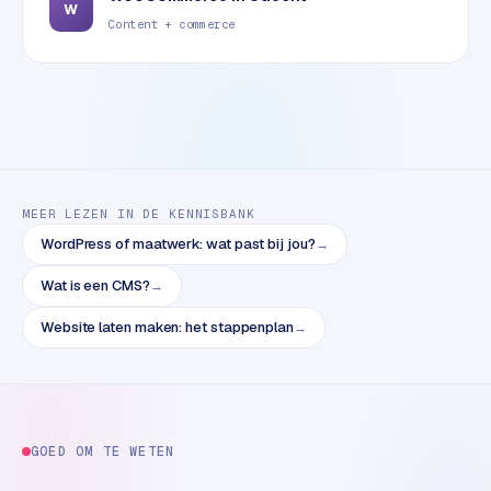
B
W
Content + commerce
2
B
R
e
t
a
i
MEER LEZEN IN DE KENNISBANK
l
WordPress of maatwerk: wat past bij jou?
→
m
u
Wat is een CMS?
→
l
Website laten maken: het stappenplan
→
t
i
-
s
t
GOED OM TE WETEN
o
r