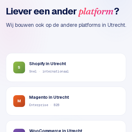
t
Liever een ander
?
platform
e
r
i
Wij bouwen ook op de andere platforms in
Utrecht
.
e
u
r
I
Shopify
in
Utrecht
n
S
d
Snel · internationaal
u
s
t
Magento
in
Utrecht
r
M
Enterprise · B2B
i
e
e
n
WooCommerce
in
Utrecht