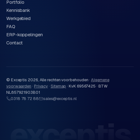
Portfolio
Kennisbank
Werkgebied
FAQ
ERP-koppelingen
Contact
© Exceptis
2026
, Alle rechten voorbehouden ·
Algemene
voorwaarden
·
Privacy
·
Sitemap
·
KvK 69567425 · BTW
NL857921903B01
0318 78 72 88
sales@exceptis.nl
exceptis