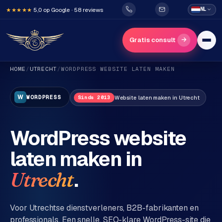
5,0 op Google · 58 reviews
NL
★★★★★
→
Gratis consult
HOME
/
UTRECHT
/
WORDPRESS
WEBSITE LATEN MAKEN
W
WORDPRESS
Website
laten maken in
Utrecht
Sinds 2013
WordPress website
H
laten maken in
o
m
.
Utrecht
e
Voor
Utrecht
se dienstverleners, B2B-fabrikanten en
Diensten
professionals. Een snelle, SEO-klare WordPress-site die