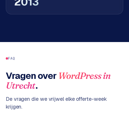
2013
n
t
e
n
t
m
a
r
k
FAQ
e
t
Vragen over
WordPress
in
i
n
.
Utrecht
g
De vragen die we vrijwel elke offerte-week
B
krijgen.
o
l
.
c