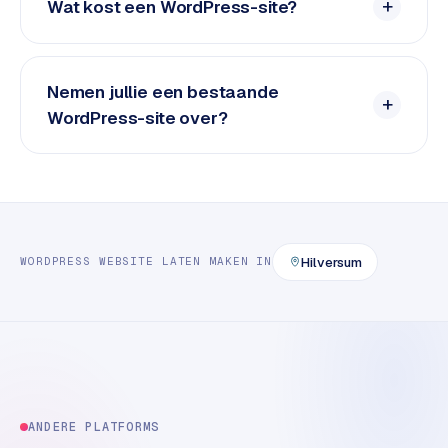
e
Wat kost een WordPress-site?
t
s
e
Nemen jullie een bestaande
n
w
WordPress-site over?
i
n
k
e
l
Hilversum
WORDPRESS
WEBSITE LATEN MAKEN
IN
W
o
o
n
e
n
i
ANDERE PLATFORMS
n