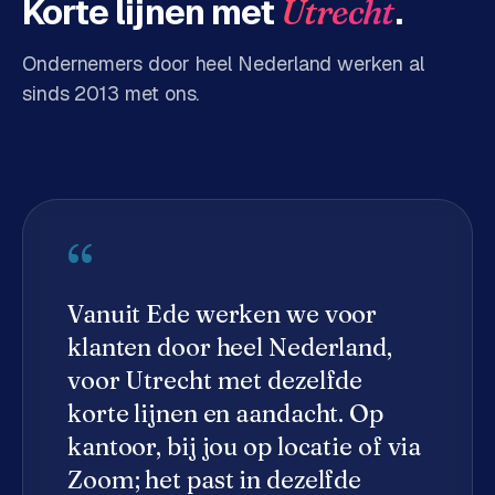
Korte lijnen met
.
Utrecht
d
s
Ondernemers door heel Nederland werken al
sinds 2013 met ons.
G
o
o
g
l
e
“
A
d
s
Vanuit Ede werken we voor
u
klanten door heel Nederland,
i
voor
Utrecht
met dezelfde
t
b
korte lijnen en aandacht. Op
e
kantoor, bij jou op locatie of via
s
Zoom; het past in dezelfde
t